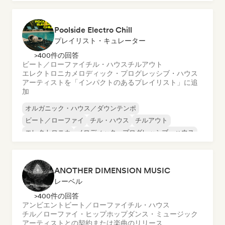
Poolside Electro Chill
プレイリスト・キュレーター
>400件の回答
ビート／ローファイ
チル・ハウス
チルアウト
エレクトロニカ
メロディック・プログレッシブ・ハウス
アーティストを「インパクトのあるプレイリスト」に追
加
オルガニック・ハウス／ダウンテンポ
ビート／ローファイ
チル・ハウス
チルアウト
エレクトロニカ
メロディック・プログレッシブ・ハウス
ミニマル
トリップホップ
ANOTHER DIMENSION MUSIC
レーベル
>400件の回答
アンビエント
ビート／ローファイ
チル・ハウス
チル／ローファイ・ヒップホップ
ダンス・ミュージック
アーティストとの契約または楽曲のリリース