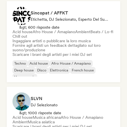
Sincopat / AFFKT
Etichetta, DJ Selezionato, Esperto Del Suono
&gt; 600 risposte date
Acid house
Afro House / Amapiano
Ambient
Beats / Lo-fi
Chill out
Ingaggiare artisti o pubblicare la loro musica
Fornire agli artisti un feedback dettagliato sul loro
suono/produzione
Scaricare i brani degli artisti per i miei DJ set
Techno
Acid house
Afro House / Amapiano
Deep house
Disco
Elettronica
French house
House music
SLVN
DJ Selezionato
&gt; 1000 risposte date
Acid house
Musica africana
Afro House / Amapiano
Ambient
Musica asiatica
Scaricare i brani degli artisti per i miei DJ set