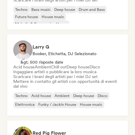
Scaricare i brani degli artisti per i miei DJ set
Techno
Bass music
Deep house
Drum and Bass
Future house
House music
Melodic & Progressive House
Organic House / Downtempo
Larry G
Booker, Etichetta, DJ Selezionato
&gt; 500 risposte date
Acid house
Ambient
Chill out
Deep house
Disco
Ingaggiare artisti o pubblicare la loro musica
Scaricare i brani degli artisti per i miei DJ set
Mettere in contatto gli artisti con opportunità di eventi
dal vivo
Techno
Acid house
Ambient
Deep house
Disco
Elettronica
Funky / Jackin House
House music
Red Pig Flower