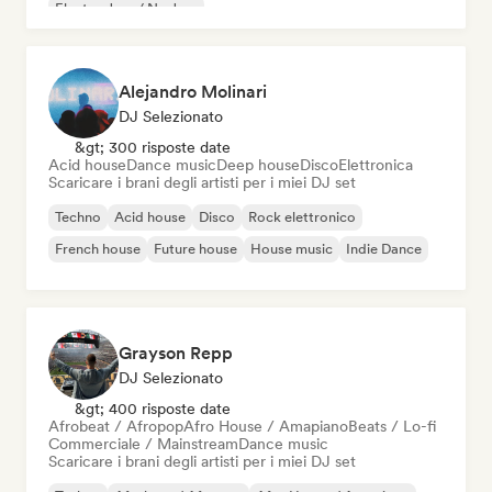
Electro Jazz / Nu Jazz
Alejandro Molinari
DJ Selezionato
&gt; 300 risposte date
Acid house
Dance music
Deep house
Disco
Elettronica
Scaricare i brani degli artisti per i miei DJ set
Techno
Acid house
Disco
Rock elettronico
French house
Future house
House music
Indie Dance
Grayson Repp
DJ Selezionato
&gt; 400 risposte date
Afrobeat / Afropop
Afro House / Amapiano
Beats / Lo-fi
Commerciale / Mainstream
Dance music
Scaricare i brani degli artisti per i miei DJ set