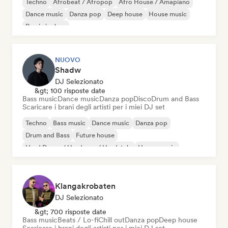
Techno
Afrobeat / Afropop
Afro House / Amapiano
Dance music
Danza pop
Deep house
House music
Rap in inglese
NUOVO
Shadw
DJ Selezionato
&gt; 100 risposte date
Bass music
Dance music
Danza pop
Disco
Drum and Bass
Scaricare i brani degli artisti per i miei DJ set
Techno
Bass music
Dance music
Danza pop
Drum and Bass
Future house
Hard Dance / Hardcore / Hardstyle
House music
Klangakrobaten
DJ Selezionato
&gt; 700 risposte date
Bass music
Beats / Lo-fi
Chill out
Danza pop
Deep house