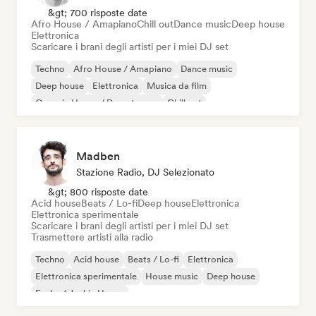
&gt; 700 risposte date
Afro House / Amapiano
Chill out
Dance music
Deep house
Elettronica
Scaricare i brani degli artisti per i miei DJ set
Techno
Afro House / Amapiano
Dance music
Deep house
Elettronica
Musica da film
Organic House / Downtempo
Chill out
Madben
Stazione Radio, DJ Selezionato
&gt; 800 risposte date
Acid house
Beats / Lo-fi
Deep house
Elettronica
Elettronica sperimentale
Scaricare i brani degli artisti per i miei DJ set
Trasmettere artisti alla radio
Techno
Acid house
Beats / Lo-fi
Elettronica
Elettronica sperimentale
House music
Deep house
Funky / Jackin House