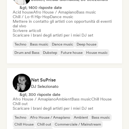
&gt; 1400 risposte date
Acid house
Afro House / Amapiano
Bass music
Chill / Lo-fi Hip-Hop
Dance music
Mettere in contatto gli artisti con opportunità di eventi
dal vivo
Scrivere articoli
Scaricare i brani degli artisti per i miei DJ set
Techno
Bass music
Dance music
Deep house
Drum and Bass
Dubstep
Future house
House music
Nat SuPrise
DJ Selezionato
&gt; 300 risposte date
Afro House / Amapiano
Ambient
Bass music
Chill House
Chill out
Scaricare i brani degli artisti per i miei DJ set
Techno
Afro House / Amapiano
Ambient
Bass music
Chill House
Chill out
Commerciale / Mainstream