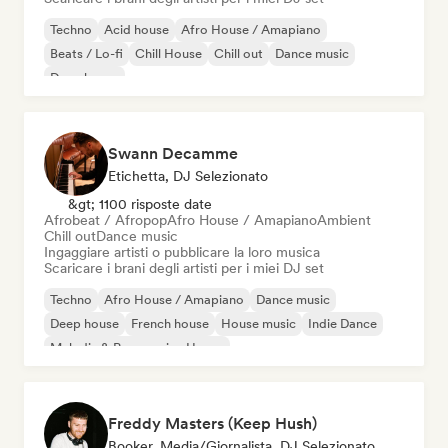
Techno
Acid house
Afro House / Amapiano
Beats / Lo-fi
Chill House
Chill out
Dance music
Deep house
Swann Decamme
Etichetta, DJ Selezionato
&gt; 1100 risposte date
Afrobeat / Afropop
Afro House / Amapiano
Ambient
Chill out
Dance music
Ingaggiare artisti o pubblicare la loro musica
Scaricare i brani degli artisti per i miei DJ set
Techno
Afro House / Amapiano
Dance music
Deep house
French house
House music
Indie Dance
Melodic & Progressive House
Freddy Masters (Keep Hush)
Booker, Media/Giornalista, DJ Selezionato