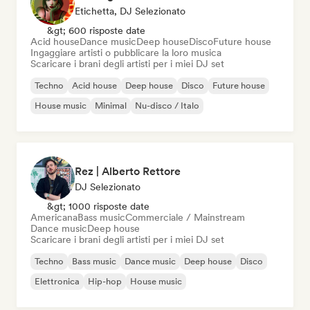
Etichetta, DJ Selezionato
&gt; 600 risposte date
Acid house
Dance music
Deep house
Disco
Future house
Ingaggiare artisti o pubblicare la loro musica
Scaricare i brani degli artisti per i miei DJ set
Techno
Acid house
Deep house
Disco
Future house
House music
Minimal
Nu-disco / Italo
Rez | Alberto Rettore
DJ Selezionato
&gt; 1000 risposte date
Americana
Bass music
Commerciale / Mainstream
Dance music
Deep house
Scaricare i brani degli artisti per i miei DJ set
Techno
Bass music
Dance music
Deep house
Disco
Elettronica
Hip-hop
House music