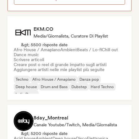
EKM.CO
Media/Giornalista, Curatore Di Playlist
&gt; 5500 risposte date
Afro House / Amapiano
Ambient
Beats / Lo-fi
Chill out
Dance music
Scrivere articoli
Creare post o reel di grande impatto sugli artisti
Aggiungere artisti nelle mie playlist più seguite
Techno
Afro House / Amapiano
Danza pop
Deep house
Drum and Bass
Dubstep
Hard Techno
Indie Dance
8day_Montreal
Canale Youtube/Twitch, Media/Giornalista
&gt; 5200 risposte date
Acid house
Ambient
Deep house
Disco
Elettronica