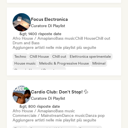
Focus Electronica
Curatore Di Playlist
&gt; 1400 risposte date
Afro House / Amapiano
Bass music
Chill House
Chill out
Drum and Bass
Aggiungere artisti nelle mie playlist più seguite
Techno
Chill House
Chill out
Elettronica sperimentale
House music
Melodic & Progressive House
Minimal
Organic House / Downtempo
Cardio Club: Don't Stop! 💦
Curatore Di Playlist
&gt; 800 risposte date
Afro House / Amapiano
Bass music
Commerciale / Mainstream
Dance music
Danza pop
Aggiungere artisti nelle mie playlist più seguite