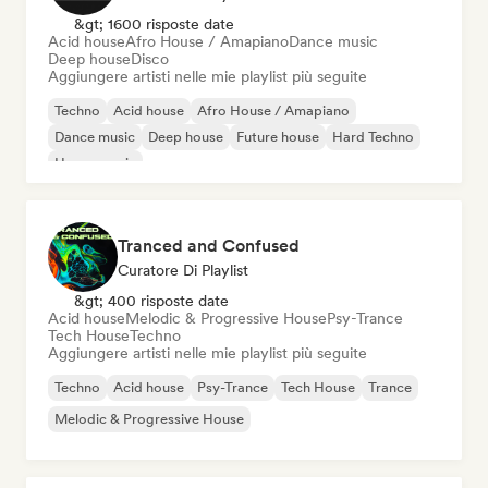
&gt; 1600 risposte date
Acid house
Afro House / Amapiano
Dance music
Deep house
Disco
Aggiungere artisti nelle mie playlist più seguite
Techno
Acid house
Afro House / Amapiano
Dance music
Deep house
Future house
Hard Techno
House music
Tranced and Confused
Curatore Di Playlist
&gt; 400 risposte date
Acid house
Melodic & Progressive House
Psy-Trance
Tech House
Techno
Aggiungere artisti nelle mie playlist più seguite
Techno
Acid house
Psy-Trance
Tech House
Trance
Melodic & Progressive House