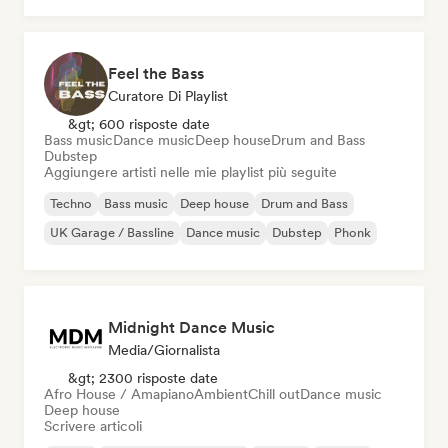
Feel the Bass
Curatore Di Playlist
&gt; 600 risposte date
Bass music
Dance music
Deep house
Drum and Bass
Dubstep
Aggiungere artisti nelle mie playlist più seguite
Techno
Bass music
Deep house
Drum and Bass
UK Garage / Bassline
Dance music
Dubstep
Phonk
Midnight Dance Music
Media/Giornalista
&gt; 2300 risposte date
Afro House / Amapiano
Ambient
Chill out
Dance music
Deep house
Scrivere articoli