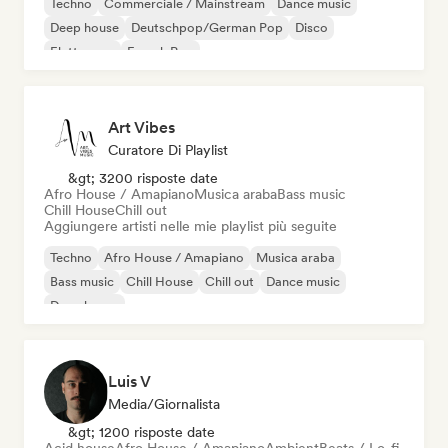
Techno
Commerciale / Mainstream
Dance music
Deep house
Deutschpop/German Pop
Disco
Elettropop
French Pop
Art Vibes
Curatore Di Playlist
&gt; 3200 risposte date
Afro House / Amapiano
Musica araba
Bass music
Chill House
Chill out
Aggiungere artisti nelle mie playlist più seguite
Techno
Afro House / Amapiano
Musica araba
Bass music
Chill House
Chill out
Dance music
Deep house
Luis V
Media/Giornalista
&gt; 1200 risposte date