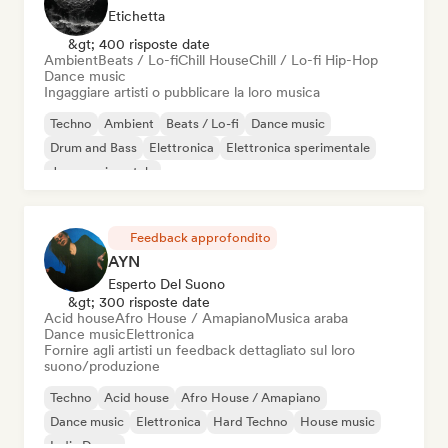
Etichetta
&gt; 400 risposte date
Ambient
Beats / Lo-fi
Chill House
Chill / Lo-fi Hip-Hop
Dance music
Ingaggiare artisti o pubblicare la loro musica
Techno
Ambient
Beats / Lo-fi
Dance music
Drum and Bass
Elettronica
Elettronica sperimentale
Jazz sperimentale
Feedback approfondito
AYN
Esperto Del Suono
&gt; 300 risposte date
Acid house
Afro House / Amapiano
Musica araba
Dance music
Elettronica
Fornire agli artisti un feedback dettagliato sul loro
suono/produzione
Techno
Acid house
Afro House / Amapiano
Dance music
Elettronica
Hard Techno
House music
Indie Dance