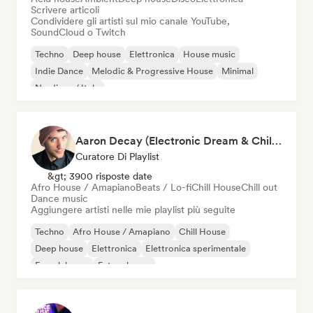
Scrivere articoli
Condividere gli artisti sul mio canale YouTube,
SoundCloud o Twitch
Techno
Deep house
Elettronica
House music
Indie Dance
Melodic & Progressive House
Minimal
Nu-disco / Italo
Aaron Decay (Electronic Dream & Chill Electronic Dream playlists)
Curatore Di Playlist
&gt; 3900 risposte date
Afro House / Amapiano
Beats / Lo-fi
Chill House
Chill out
Dance music
Aggiungere artisti nelle mie playlist più seguite
Techno
Afro House / Amapiano
Chill House
Deep house
Elettronica
Elettronica sperimentale
French house
Future house