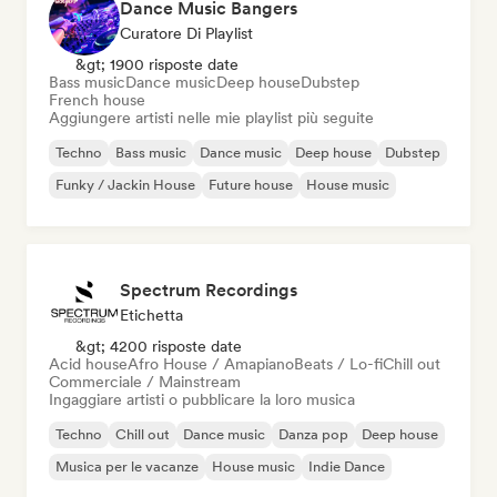
Dance Music Bangers
Curatore Di Playlist
&gt; 1900 risposte date
Bass music
Dance music
Deep house
Dubstep
French house
Aggiungere artisti nelle mie playlist più seguite
Techno
Bass music
Dance music
Deep house
Dubstep
Funky / Jackin House
Future house
House music
Spectrum Recordings
Etichetta
&gt; 4200 risposte date
Acid house
Afro House / Amapiano
Beats / Lo-fi
Chill out
Commerciale / Mainstream
Ingaggiare artisti o pubblicare la loro musica
Techno
Chill out
Dance music
Danza pop
Deep house
Musica per le vacanze
House music
Indie Dance