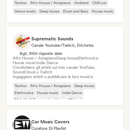
Techno
Afro House / Amapiano
Ambient
Chill out
Dance music
Deep house
Drum and Bass
House music
Suprematic Sounds
Canale Youtube/Twitch, Etichetta
&gt; 3100 risposte date
Afro House / Amapiano
Deep house
Elettronica
House music
Indie Dance
Condividere gli artisti sul mio canale YouTube,
SoundCloud o Twitch
Ingaggiare artisti o pubblicare la loro musica
Techno
Afro House / Amapiano
Deep house
Elettronica
House music
Indie Dance
Melodic & Progressive House
Minimal
Car Music Covers
Curatore Di Playlist