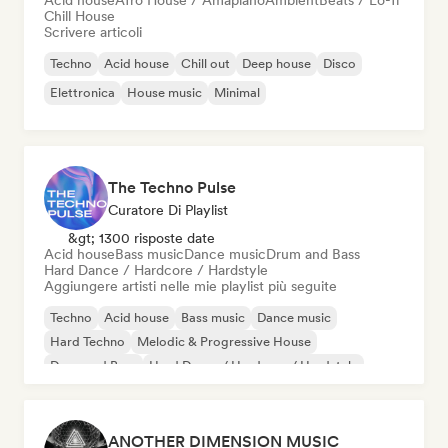
Acid house
Afro House / Amapiano
Ambient
Beats / Lo-fi
Chill House
Scrivere articoli
Techno
Acid house
Chill out
Deep house
Disco
Elettronica
House music
Minimal
The Techno Pulse
Curatore Di Playlist
&gt; 1300 risposte date
Acid house
Bass music
Dance music
Drum and Bass
Hard Dance / Hardcore / Hardstyle
Aggiungere artisti nelle mie playlist più seguite
Techno
Acid house
Bass music
Dance music
Hard Techno
Melodic & Progressive House
Drum and Bass
Hard Dance / Hardcore / Hardstyle
ANOTHER DIMENSION MUSIC