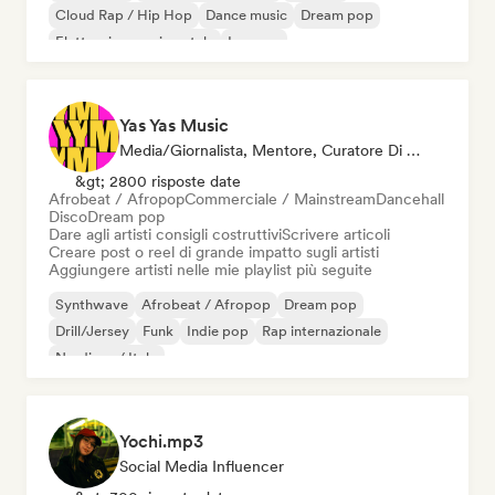
Cloud Rap / Hip Hop
Dance music
Dream pop
Elettronica sperimentale
Iperpop
Yas Yas Music
Media/Giornalista, Mentore, Curatore Di Playlist, Social Media Influencer
&gt; 2800 risposte date
Afrobeat / Afropop
Commerciale / Mainstream
Dancehall
Disco
Dream pop
Dare agli artisti consigli costruttivi
Scrivere articoli
Creare post o reel di grande impatto sugli artisti
Aggiungere artisti nelle mie playlist più seguite
Synthwave
Afrobeat / Afropop
Dream pop
Drill/Jersey
Funk
Indie pop
Rap internazionale
Nu-disco / Italo
Yochi.mp3
Social Media Influencer