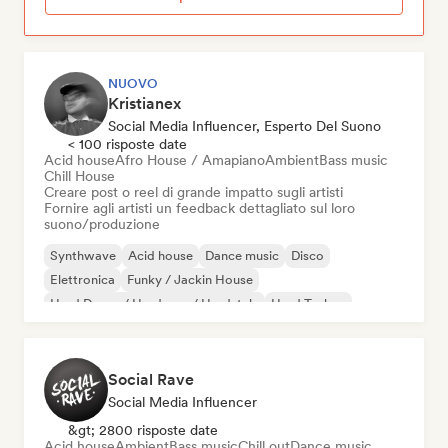
NUOVO
Kristianex
Social Media Influencer, Esperto Del Suono
< 100 risposte date
Acid house
Afro House / Amapiano
Ambient
Bass music
Chill House
Creare post o reel di grande impatto sugli artisti
Fornire agli artisti un feedback dettagliato sul loro
suono/produzione
Synthwave
Acid house
Dance music
Disco
Elettronica
Funky / Jackin House
Hard Dance / Hardcore / Hardstyle
Hard Techno
Social Rave
Social Media Influencer
&gt; 2800 risposte date
Acid house
Ambient
Bass music
Chill out
Dance music