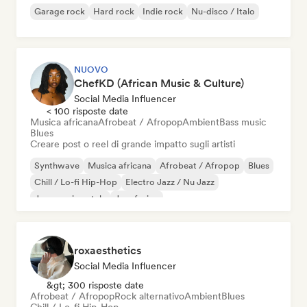
Garage rock
Hard rock
Indie rock
Nu-disco / Italo
NUOVO
ChefKD (African Music & Culture)
Social Media Influencer
< 100 risposte date
Musica africana
Afrobeat / Afropop
Ambient
Bass music
Blues
Creare post o reel di grande impatto sugli artisti
Synthwave
Musica africana
Afrobeat / Afropop
Blues
Chill / Lo-fi Hip-Hop
Electro Jazz / Nu Jazz
Jazz sperimentale
Jazz fusion
roxaesthetics
Social Media Influencer
&gt; 300 risposte date
Afrobeat / Afropop
Rock alternativo
Ambient
Blues