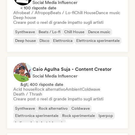
Social Media Influencer
< 100 risposte date
Afrobeat / Afropop
Beats / Lo-fi
Chill House
Dance music
Deep house
Creare post o reel di grande impatto sugli artisti
Synthwave
Beats / Lo-fi
Chill House
Dance music
Deep house
Disco
Elettronica
Elettronica sperimentale
Caio Agulha Suja - Content Creator
Social Media Influencer
&gt; 400 risposte date
Acid house
Rock alternativo
Ambient
Coldwave
Death / Thrash
Creare post o reel di grande impatto sugli artisti
Synthwave
Rock alternativo
Coldwave
Elettronica sperimentale
Rock sperimentale
Iperpop
Indie rock
Industrial music