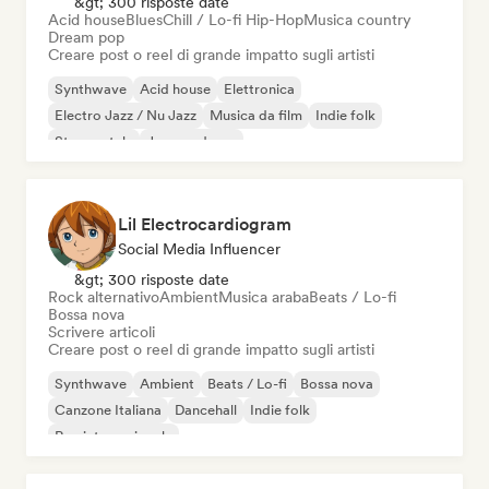
&gt; 300 risposte date
Acid house
Blues
Chill / Lo-fi Hip-Hop
Musica country
Dream pop
Creare post o reel di grande impatto sugli artisti
Synthwave
Acid house
Elettronica
Electro Jazz / Nu Jazz
Musica da film
Indie folk
Strumentale
Jazz moderno
Lil Electrocardiogram
Social Media Influencer
&gt; 300 risposte date
Rock alternativo
Ambient
Musica araba
Beats / Lo-fi
Bossa nova
Scrivere articoli
Creare post o reel di grande impatto sugli artisti
Synthwave
Ambient
Beats / Lo-fi
Bossa nova
Canzone Italiana
Dancehall
Indie folk
Rap internazionale