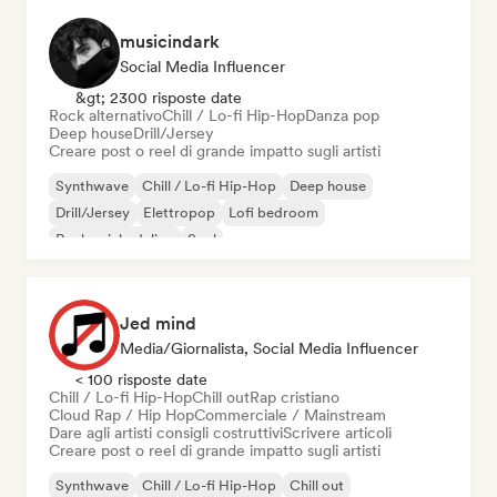
musicindark
Social Media Influencer
&gt; 2300 risposte date
Rock alternativo
Chill / Lo-fi Hip-Hop
Danza pop
Deep house
Drill/Jersey
Creare post o reel di grande impatto sugli artisti
Synthwave
Chill / Lo-fi Hip-Hop
Deep house
Drill/Jersey
Elettropop
Lofi bedroom
Rock psichedelico
Soul
Jed mind
Media/Giornalista, Social Media Influencer
< 100 risposte date
Chill / Lo-fi Hip-Hop
Chill out
Rap cristiano
Cloud Rap / Hip Hop
Commerciale / Mainstream
Dare agli artisti consigli costruttivi
Scrivere articoli
Creare post o reel di grande impatto sugli artisti
Synthwave
Chill / Lo-fi Hip-Hop
Chill out