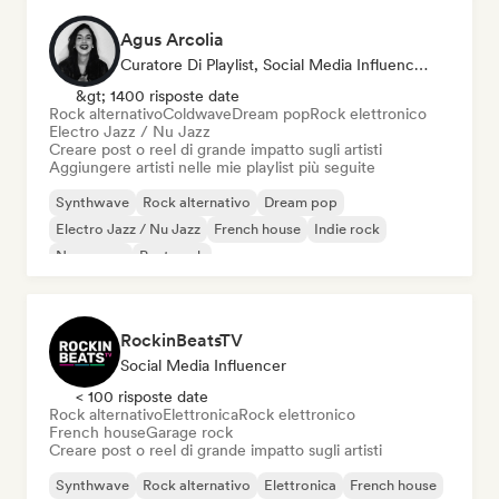
Agus Arcolia
Curatore Di Playlist, Social Media Influencer
&gt; 1400 risposte date
Rock alternativo
Coldwave
Dream pop
Rock elettronico
Electro Jazz / Nu Jazz
Creare post o reel di grande impatto sugli artisti
Aggiungere artisti nelle mie playlist più seguite
Synthwave
Rock alternativo
Dream pop
Electro Jazz / Nu Jazz
French house
Indie rock
New wave
Post punk
RockinBeatsTV
Social Media Influencer
< 100 risposte date
Rock alternativo
Elettronica
Rock elettronico
French house
Garage rock
Creare post o reel di grande impatto sugli artisti
Synthwave
Rock alternativo
Elettronica
French house