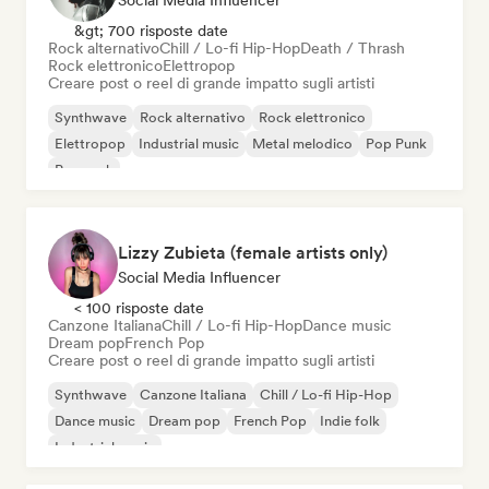
Social Media Influencer
&gt; 700 risposte date
Rock alternativo
Chill / Lo-fi Hip-Hop
Death / Thrash
Rock elettronico
Elettropop
Creare post o reel di grande impatto sugli artisti
Synthwave
Rock alternativo
Rock elettronico
Elettropop
Industrial music
Metal melodico
Pop Punk
Pop rock
Lizzy Zubieta (female artists only)
Social Media Influencer
< 100 risposte date
Canzone Italiana
Chill / Lo-fi Hip-Hop
Dance music
Dream pop
French Pop
Creare post o reel di grande impatto sugli artisti
Synthwave
Canzone Italiana
Chill / Lo-fi Hip-Hop
Dance music
Dream pop
French Pop
Indie folk
Industrial music