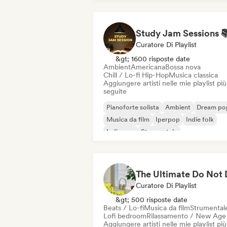
Curatore Di Playlist
&gt; 1600 risposte date
Ambient
Americana
Bossa nova
Chill / Lo-fi Hip-Hop
Musica classica
Aggiungere artisti nelle mie playlist più
seguite
Pianoforte solista
Ambient
Dream po
Musica da film
Iperpop
Indie folk
Indie pop
Strumentale
Curatore Di Playlist
&gt; 500 risposte date
Beats / Lo-fi
Musica da film
Strumental
Lofi bedroom
Rilassamento / New Age
Aggiungere artisti nelle mie playlist più