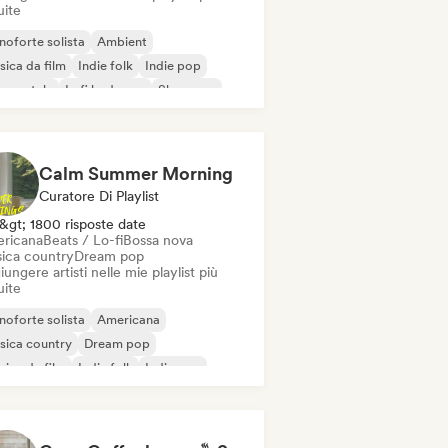
uite
noforte solista
Ambient
ica da film
Indie folk
Indie pop
rumentale
Lofi bedroom
Shoegaze
Calm Summer Morning
Curatore Di Playlist
&gt; 1800 risposte date
ricana
Beats / Lo-fi
Bossa nova
ica country
Dream pop
ungere artisti nelle mie playlist più
uite
noforte solista
Americana
sica country
Dream pop
ica da film
Indie folk
Indie pop
rumentale