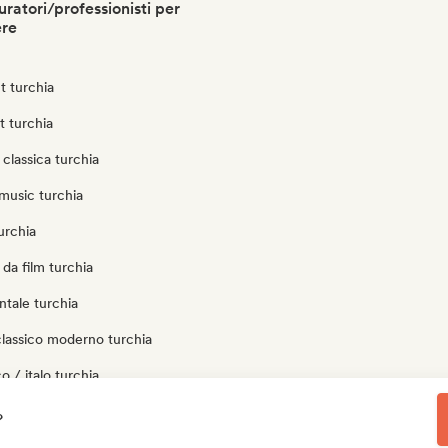
ratori/professionisti per
ere
t turchia
t turchia
classica turchia
music turchia
urchia
da film turchia
tale turchia
classico moderno turchia
o / italo turchia
 turchia
?