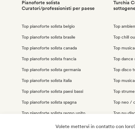
Pianoforte solista
Turchia Cu
Curatori/professionisti per paese
sottogen
Top pianoforte solista belgio
Top ambien
Top pianoforte solista brasile
Top chill ou
Top pianoforte solista canada
Top musica 
Top pianoforte solista francia
Top dance 
Top pianoforte solista germania
Top disco t
Top pianoforte solista italia
Top musica 
Top pianoforte solista paesi bassi
Top strumen
Top pianoforte solista spagna
Top neo / 
Top pianoforte solista regno unito
Top nu-disc
Top pianoforte solista stati uniti
Top techno
Volete mettervi in contatto con loro