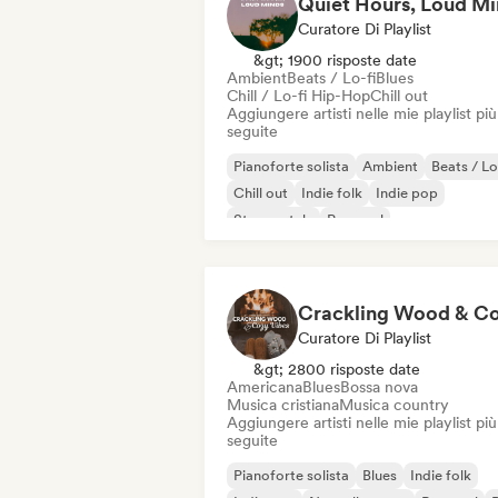
Curatore Di Playlist
&gt; 1900 risposte date
Ambient
Beats / Lo-fi
Blues
Chill / Lo-fi Hip-Hop
Chill out
Aggiungere artisti nelle mie playlist più
seguite
Pianoforte solista
Ambient
Beats / Lo
Chill out
Indie folk
Indie pop
Strumentale
Pop soul
Curatore Di Playlist
&gt; 2800 risposte date
Americana
Blues
Bossa nova
Musica cristiana
Musica country
Aggiungere artisti nelle mie playlist più
seguite
Pianoforte solista
Blues
Indie folk