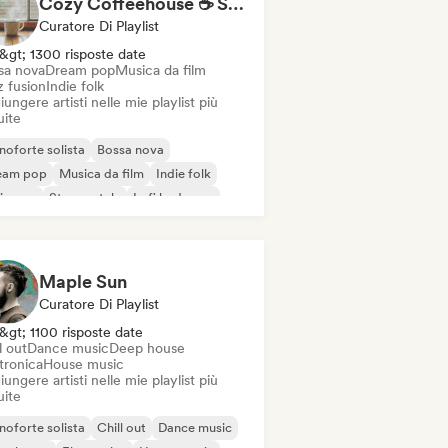
Cozy Coffeehouse ☕ Singer-Songwriter, Indie Folk & Acoustic
Curatore Di Playlist
&gt; 1300 risposte date
sa nova
Dream pop
Musica da film
z fusion
Indie folk
ungere artisti nelle mie playlist più
uite
noforte solista
Bossa nova
eam pop
Musica da film
Indie folk
ie pop
Strumentale
Lofi bedroom
Maple Sun
Curatore Di Playlist
&gt; 1100 risposte date
l out
Dance music
Deep house
tronica
House music
ungere artisti nelle mie playlist più
uite
noforte solista
Chill out
Dance music