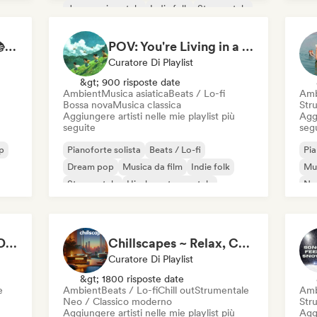
Jazz sperimentale
Indie folk
Strumentale
Study Jam Sessions 📚 Indie Folk, Dream Pop & Singer-Songwriter
POV: You're Living in a Studio Ghibli Movie 🌱 Neo-Classical Piano & Dream Pop
Curatore Di Playlist
&gt; 900 risposte date
Ambient
Musica asiatica
Beats / Lo-fi
Amb
Bossa nova
Musica classica
Str
Aggiungere artisti nelle mie playlist più
Aggi
seguite
seg
p
Pianoforte solista
Beats / Lo-fi
Pia
Dream pop
Musica da film
Indie folk
Mus
Strumentale
Hip-hop strumentale
Ne
Lofi bedroom
The Ultimate Do Not Disturb Playlist 🔕 Neo-Classical & Ambient Piano
Chillscapes ~ Relax, Concentrate, Meditate, Sleep, Dream
Curatore Di Playlist
&gt; 1800 risposte date
e
Ambient
Beats / Lo-fi
Chill out
Strumentale
Amb
Neo / Classico moderno
Str
Aggiungere artisti nelle mie playlist più
Aggi