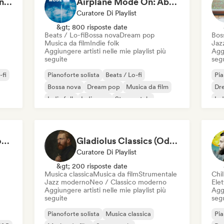
Quiet Hours, Loud Minds 🔮 Singer-Songwriter, Bedroom Pop & Dream Pop
Airplane Mode On: Above the Clouds
Curatore Di Playlist
&gt; 800 risposte date
Beats / Lo-fi
Bossa nova
Dream pop
Bos
Musica da film
Indie folk
Jaz
Aggiungere artisti nelle mie playlist più
Aggi
seguite
seg
-fi
Pianoforte solista
Beats / Lo-fi
Pia
Bossa nova
Dream pop
Musica da film
Dr
Indie folk
Indie pop
Strumentale
Ind
Crackling Wood & Cozy Vibes 🔥 Singer-Songwriter, Dream Pop & Bedroom Pop
Gladiolus Classics (Odak Arttırıcı Müzikler)
Curatore Di Playlist
&gt; 200 risposte date
Musica classica
Musica da film
Strumentale
Chil
Jazz moderno
Neo / Classico moderno
Elet
Aggiungere artisti nelle mie playlist più
Aggi
seguite
seg
Pianoforte solista
Musica classica
Pia