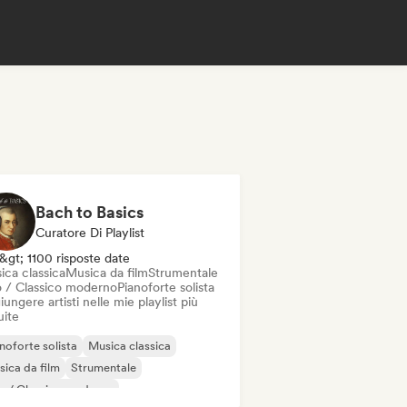
Bach to Basics
Curatore Di Playlist
&gt; 1100 risposte date
ica classica
Musica da film
Strumentale
 / Classico moderno
Pianoforte solista
ungere artisti nelle mie playlist più
uite
noforte solista
Musica classica
ica da film
Strumentale
o / Classico moderno