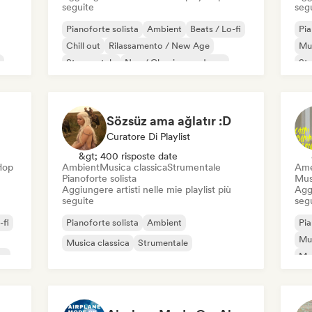
seguite
seg
Pianoforte solista
Ambient
Beats / Lo-fi
Pia
Chill out
Rilassamento / New Age
Mus
Strumentale
Neo / Classico moderno
St
Sözsüz ama ağlatır :D
Curatore Di Playlist
&gt; 400 risposte date
-Hop
Ambient
Musica classica
Strumentale
Ame
Pianoforte solista
Mus
Aggiungere artisti nelle mie playlist più
Aggi
seguite
seg
-fi
Pianoforte solista
Ambient
Pia
Mu
Musica classica
Strumentale
ca
Mus
St