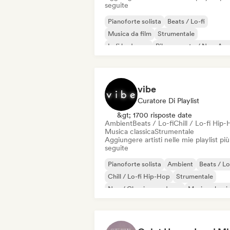
seguite
Pianoforte solista
Beats / Lo-fi
Musica da film
Strumentale
Lofi bedroom
Rilassamento / New Age
vibe
Curatore Di Playlist
&gt; 1700 risposte date
Ambient
Beats / Lo-fi
Chill / Lo-fi Hip
Musica classica
Strumentale
Aggiungere artisti nelle mie playlist più
seguite
Pianoforte solista
Ambient
Beats / Lo
Chill / Lo-fi Hip-Hop
Strumentale
Neo / Classico moderno
Musica classi
Synthwave