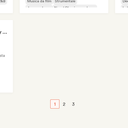
R&B
Musica da film
Strumentale
De
Jazz moderno
Neo / Classico moderno
Ind
Background Music (by Pianoman)
sta
1
2
3