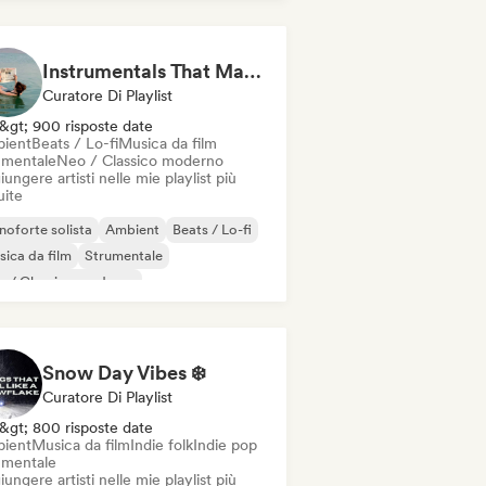
Instrumentals That Make You Feel Like Floating
Curatore Di Playlist
&gt; 900 risposte date
ient
Beats / Lo-fi
Musica da film
umentale
Neo / Classico moderno
ungere artisti nelle mie playlist più
uite
noforte solista
Ambient
Beats / Lo-fi
ica da film
Strumentale
o / Classico moderno
Snow Day Vibes ❄️
Curatore Di Playlist
&gt; 800 risposte date
ient
Musica da film
Indie folk
Indie pop
umentale
ungere artisti nelle mie playlist più