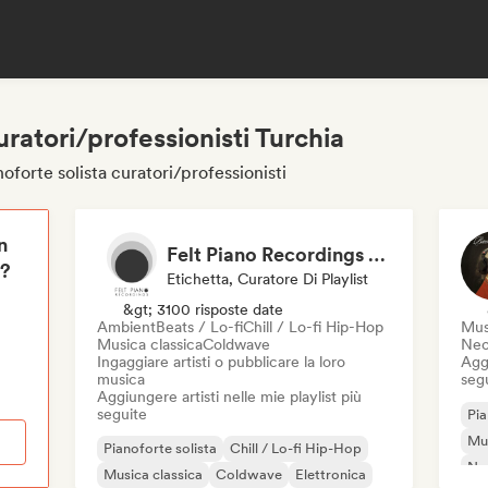
uratori/professionisti Turchia
oforte solista curatori/professionisti
n
Felt Piano Recordings (label, playlists)
i?
Etichetta, Curatore Di Playlist
&gt; 3100 risposte date
Ambient
Beats / Lo-fi
Chill / Lo-fi Hip-Hop
Mus
Musica classica
Coldwave
Neo
Ingaggiare artisti o pubblicare la loro
Aggi
musica
seg
Aggiungere artisti nelle mie playlist più
seguite
Pia
Mus
Pianoforte solista
Chill / Lo-fi Hip-Hop
Ne
Musica classica
Coldwave
Elettronica