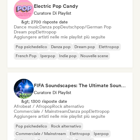
Electric Pop Candy
Curatore Di Playlist
&gt; 2700 risposte date
Dance music
Danza pop
Deutschpop/German Pop
Dream pop
Elettropop
Aggiungere artisti nelle mie playlist più seguite
Pop psichedelico
Danza pop
Dream pop
Elettropop
French Pop
Iperpop
Indie pop
Nouvelle scene
FIFA Soundscapes: The Ultimate Soundtrack ⚽️ Festival Indie, Electropop & Dance Anthems
Curatore Di Playlist
&gt; 1300 risposte date
Afrobeat / Afropop
Rock alternativo
Commerciale / Mainstream
Danza pop
Elettropop
Aggiungere artisti nelle mie playlist più seguite
Pop psichedelico
Rock alternativo
Commerciale / Mainstream
Elettropop
Iperpop