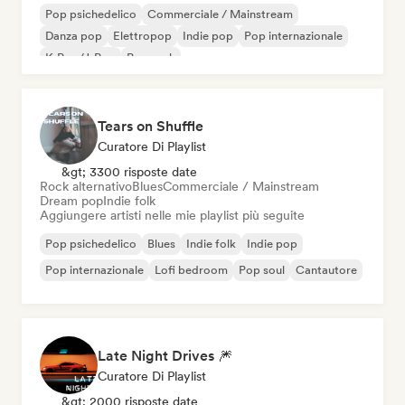
Pop psichedelico
Commerciale / Mainstream
Danza pop
Elettropop
Indie pop
Pop internazionale
K-Pop/J-Pop
Pop rock
Tears on Shuffle
Curatore Di Playlist
&gt; 3300 risposte date
Rock alternativo
Blues
Commerciale / Mainstream
Dream pop
Indie folk
Aggiungere artisti nelle mie playlist più seguite
Pop psichedelico
Blues
Indie folk
Indie pop
Pop internazionale
Lofi bedroom
Pop soul
Cantautore
Late Night Drives 🎆
Curatore Di Playlist
&gt; 2000 risposte date