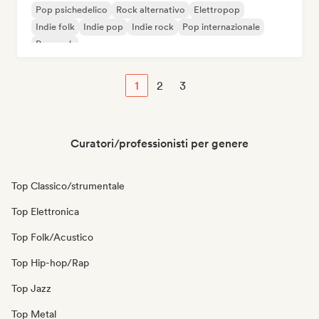
Pop psichedelico
Rock alternativo
Elettropop
Indie folk
Indie pop
Indie rock
Pop internazionale
Pop rock
1
2
3
Curatori/professionisti per genere
Top Classico/strumentale
Top Elettronica
Top Folk/Acustico
Top Hip-hop/Rap
Top Jazz
Top Metal