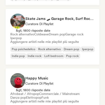
Indie rock
Pop internazionale
Pop rock
Skate Jams 🛹 Garage Rock, Surf Rock & Neo-Psych
Curatore Di Playlist
&gt; 1800 risposte date
Rock alternativo
Coldwave
Dream pop
Garage rock
Iperpop
Aggiungere artisti nelle mie playlist più seguite
Pop psichedelico
Rock alternativo
Dream pop
Iperpop
Indie pop
Indie rock
Lofi bedroom
Pop rock
Happy Music
Curatore Di Playlist
&gt; 1800 risposte date
Afrobeat / Afropop
Commerciale / Mainstream
Danza pop
Elettropop
Funk
Aggiungere artisti nelle mie playlist più seguite