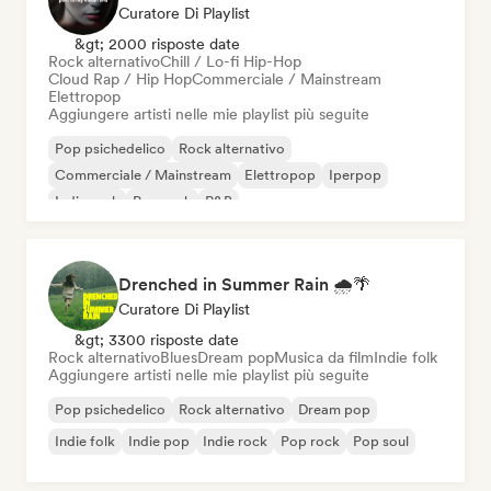
Curatore Di Playlist
&gt; 2000 risposte date
Rock alternativo
Chill / Lo-fi Hip-Hop
Cloud Rap / Hip Hop
Commerciale / Mainstream
Elettropop
Aggiungere artisti nelle mie playlist più seguite
Pop psichedelico
Rock alternativo
Commerciale / Mainstream
Elettropop
Iperpop
Indie rock
Pop rock
R&B
Drenched in Summer Rain 🌧️🌴
Curatore Di Playlist
&gt; 3300 risposte date
Rock alternativo
Blues
Dream pop
Musica da film
Indie folk
Aggiungere artisti nelle mie playlist più seguite
Pop psichedelico
Rock alternativo
Dream pop
Indie folk
Indie pop
Indie rock
Pop rock
Pop soul