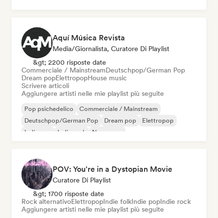
Surf rock
Aquí Música Revista
Media/Giornalista, Curatore Di Playlist
&gt; 2200 risposte date
Commerciale / Mainstream
Deutschpop/German Pop
Dream pop
Elettropop
House music
Scrivere articoli
Aggiungere artisti nelle mie playlist più seguite
Pop psichedelico
Commerciale / Mainstream
Deutschpop/German Pop
Dream pop
Elettropop
Indie pop
Indie rock
New wave
POV: You're in a Dystopian Movie
Curatore Di Playlist
&gt; 1700 risposte date
Rock alternativo
Elettropop
Indie folk
Indie pop
Indie rock
Aggiungere artisti nelle mie playlist più seguite