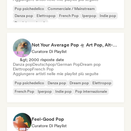
Pop psichedelico
Commerciale / Mainstream
Danza pop
Elettropop
French Pop
Iperpop
Indie pop
Pop internazionale
Not Your Average Pop 🛸 Art Pop, Alt-Pop & Indie Pop
Curatore Di Playlist
&gt; 2000 risposte date
Danza pop
Deutschpop/German Pop
Dream pop
Elettropop
French Pop
Aggiungere artisti nelle mie playlist più seguite
Pop psichedelico
Danza pop
Dream pop
Elettropop
French Pop
Iperpop
Indie pop
Pop internazionale
Feel-Good Pop
Curatore Di Playlist