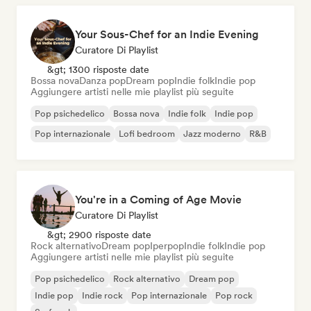
Your Sous-Chef for an Indie Evening
Curatore Di Playlist
&gt; 1300 risposte date
Bossa nova
Danza pop
Dream pop
Indie folk
Indie pop
Aggiungere artisti nelle mie playlist più seguite
Pop psichedelico
Bossa nova
Indie folk
Indie pop
Pop internazionale
Lofi bedroom
Jazz moderno
R&B
You're in a Coming of Age Movie
Curatore Di Playlist
&gt; 2900 risposte date
Rock alternativo
Dream pop
Iperpop
Indie folk
Indie pop
Aggiungere artisti nelle mie playlist più seguite
Pop psichedelico
Rock alternativo
Dream pop
Indie pop
Indie rock
Pop internazionale
Pop rock