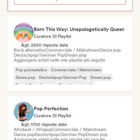
Born This Way: Unapologetically Queer
Curatore Di Playlist
&gt; 2500 risposte date
Rock alternativo
Commerciale / Mainstream
Danza pop
Deutschpop/German Pop
Dream pop
Aggiungere artisti nelle mie playlist più seguite
Pop psichedelico
Commerciale / Mainstream
Danza pop
Deutschpop/German Pop
Dream pop
French Pop
Iperpop
Pop internazionale
Pop Perfection
Curatore Di Playlist
&gt; 1700 risposte date
Afrobeat / Afropop
Commerciale / Mainstream
Danza pop
Deutschpop/German Pop
Dream pop
Aggiungere artisti nelle mie playlist più seguite