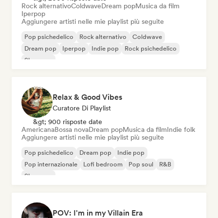
Rock alternativo
Coldwave
Dream pop
Musica da film
Iperpop
Aggiungere artisti nelle mie playlist più seguite
Pop psichedelico
Rock alternativo
Coldwave
Dream pop
Iperpop
Indie pop
Rock psichedelico
Shoegaze
Relax & Good Vibes
Curatore Di Playlist
&gt; 900 risposte date
Americana
Bossa nova
Dream pop
Musica da film
Indie folk
Aggiungere artisti nelle mie playlist più seguite
Pop psichedelico
Dream pop
Indie pop
Pop internazionale
Lofi bedroom
Pop soul
R&B
Shoegaze
POV: I'm in my Villain Era