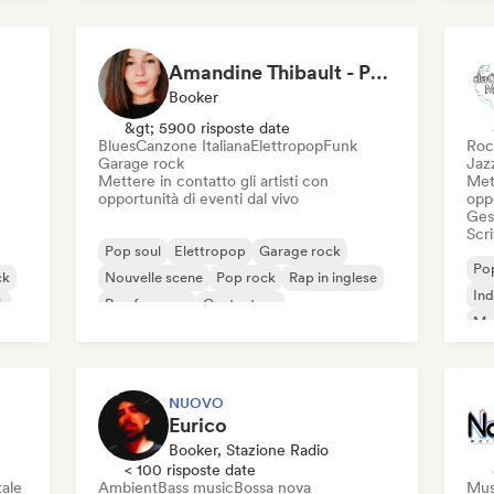
Pop rock
Pop
Amandine Thibault - Programmation Concerts SMAC IDF, Booking, Management
Booker
&gt; 5900 risposte date
Blues
Canzone Italiana
Elettropop
Funk
Roc
Garage rock
Jaz
Mettere in contatto gli artisti con
Mett
opportunità di eventi dal vivo
oppo
Gest
Scri
Pop soul
Elettropop
Garage rock
Pop
ck
Nouvelle scene
Pop rock
Rap in inglese
Ind
k
Rap francese
Cantautore
Met
NUOVO
Eurico
Booker, Stazione Radio
< 100 risposte date
ale
Ambient
Bass music
Bossa nova
Mus