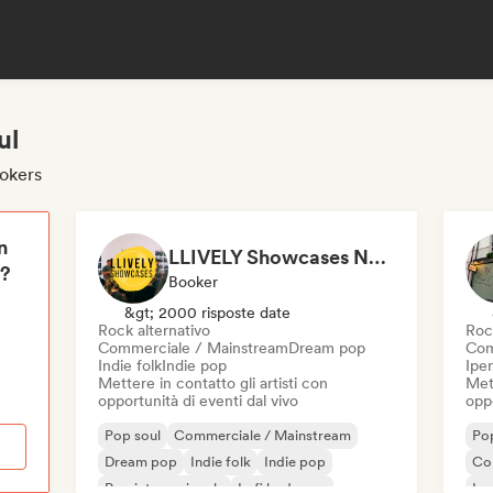
ul
ookers
n
LLIVELY Showcases Newcastle
i?
Booker
&gt; 2000 risposte date
Rock alternativo
Roc
Commerciale / Mainstream
Dream pop
Com
Indie folk
Indie pop
Ipe
Mettere in contatto gli artisti con
Mett
opportunità di eventi dal vivo
oppo
Pop soul
Commerciale / Mainstream
Pop
Dream pop
Indie folk
Indie pop
Co
Pop internazionale
Lofi bedroom
Ip