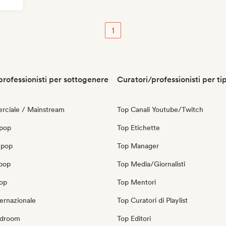
1
professionisti per sottogenere
Curatori/professionisti per ti
ciale / Mainstream
Top Canali Youtube/Twitch
 pop
Top Etichette
 pop
Top Manager
opop
Top Media/Giornalisti
pop
Top Mentori
ernazionale
Top Curatori di Playlist
edroom
Top Editori