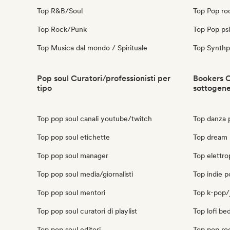
Top R&B/Soul
Top Pop ro
Top Rock/Punk
Top Pop ps
Top Musica dal mondo / Spirituale
Top Synth
Pop soul Curatori/professionisti per
Bookers C
tipo
sottogen
Top pop soul canali youtube/twitch
Top danza 
Top pop soul etichette
Top dream 
Top pop soul manager
Top elettr
Top pop soul media/giornalisti
Top indie 
Top pop soul mentori
Top k-pop/
Top pop soul curatori di playlist
Top lofi b
Top pop soul editori
Top pop ro