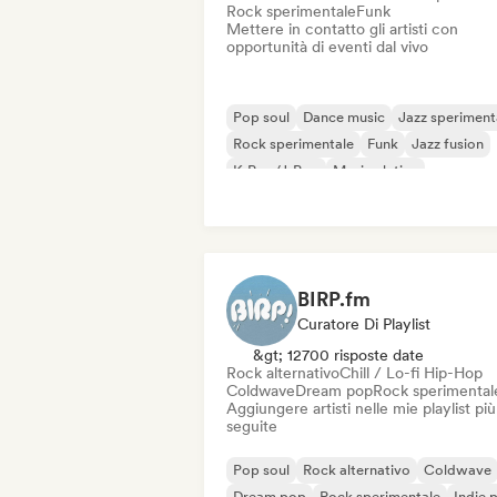
Rock sperimentale
Funk
Mettere in contatto gli artisti con
opportunità di eventi dal vivo
Pop soul
Dance music
Jazz speriment
Rock sperimentale
Funk
Jazz fusion
K-Pop/J-Pop
Musica latina
BIRP.fm
Curatore Di Playlist
&gt; 12700 risposte date
Rock alternativo
Chill / Lo-fi Hip-Hop
Coldwave
Dream pop
Rock sperimental
Aggiungere artisti nelle mie playlist più
seguite
Pop soul
Rock alternativo
Coldwave
Dream pop
Rock sperimentale
Indie 