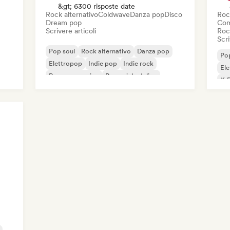
&gt; 6300 risposte date
Rock alternativo
Coldwave
Danza pop
Disco
Roc
Dream pop
Com
Scrivere articoli
Roc
Scri
Pop soul
Rock alternativo
Danza pop
Pop
Elettropop
Indie pop
Indie rock
El
Pop progressivo
Pop psichedelico
K-