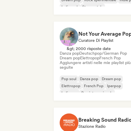
Indie rock
Strumentale
Curatore Di Playlist
&gt; 2000 risposte date
Danza pop
Deutschpop/German Pop
Dream pop
Elettropop
French Pop
Aggiungere artisti nelle mie playlist più
seguite
Pop soul
Danza pop
Dream pop
Elettropop
French Pop
Iperpop
Indie pop
Pop internazionale
Breaking Sound Radi
Stazione Radio