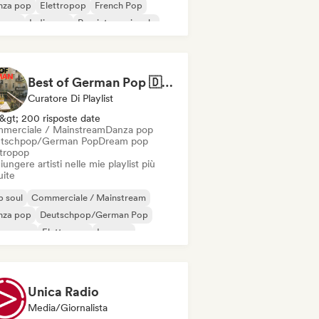
nza pop
Elettropop
French Pop
erpop
Indie pop
Pop internazionale
Best of German Pop 🇩🇪
Curatore Di Playlist
&gt; 200 risposte date
merciale / Mainstream
Danza pop
tschpop/German Pop
Dream pop
ttropop
ungere artisti nelle mie playlist più
uite
 soul
Commerciale / Mainstream
nza pop
Deutschpop/German Pop
eam pop
Elettropop
Iperpop
 internazionale
Unica Radio
Media/Giornalista