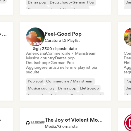
Danza pop
Deutschpop/German Pop
Da
Dream pop
French Pop
Iperpop
Ip
Pop internazionale
Not Your Average Pop 🛸 Art Pop, Alt-Pop & Indie Pop
Feel-Good Pop
Curatore Di Playlist
&gt; 3300 risposte date
Americana
Commerciale / Mainstream
Com
Musica country
Danza pop
Deu
Deutschpop/German Pop
Ele
Aggiungere artisti nelle mie playlist più
Aggi
seguite
seg
Pop soul
Commerciale / Mainstream
Pop
Musica country
Danza pop
Elettropop
Da
French Pop
Indie pop
Pop internazionale
Dr
Pop
o
The Joy of Violent Movement
Media/Giornalista