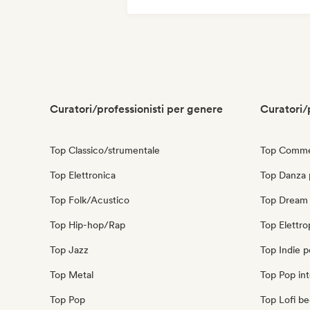
Iperpop
Indie pop
Pop internazionale
Curatori/professionisti per genere
Curatori/
Top Classico/strumentale
Top Commer
Top Elettronica
Top Danza
Top Folk/Acustico
Top Dream
Top Hip-hop/Rap
Top Elettr
Top Jazz
Top Indie 
Top Metal
Top Pop int
Top Pop
Top Lofi b