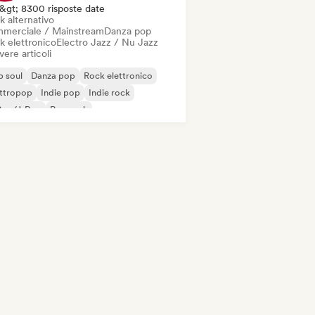
&gt; 8300 risposte date
k alternativo
merciale / Mainstream
Danza pop
k elettronico
Electro Jazz / Nu Jazz
vere articoli
 soul
Danza pop
Rock elettronico
ettropop
Indie pop
Indie rock
Pop/J-Pop
Pop rock