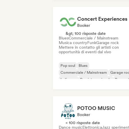
Concert Experiences
Booker
&gt; 100 risposte date
Blues
Commerciale / Mainstream
Musica country
Funk
Garage rock
Mettere in contatto gli artisti con
opportunità di eventi dal vivo
Pop soul
Blues
Commerciale / Mainstream
Garage ro
Indie pop
Pop internazionale
Pop roc
Punk Rock
POTOO MUSIC
Booker
< 100 risposte date
Dance music
Elettronica
Jazz speriment