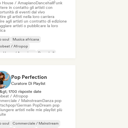
o House / Amapiano
Dancehall
Funk
ere in contatto gli artisti con
rtunità di eventi dal vivo
ire gli artisti nella loro carriera
ire agli artisti un contratto di edizione
ggiare artisti o pubblicare la loro
ica
 soul
Musica africana
robeat / Afropop
ro House / Amapiano
Dancehall
 internazionale
Rap francese
p urbano
Pop Perfection
Curatore Di Playlist
&gt; 1700 risposte date
obeat / Afropop
merciale / Mainstream
Danza pop
tschpop/German Pop
Dream pop
ungere artisti nelle mie playlist più
uite
 soul
Commerciale / Mainstream