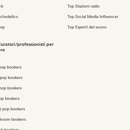
ck
Top Stazioni radio
ichedelico
Top Social Media Influencer
pop
Top Esperti del suono
uratori/professionisti per
ere
pop bookers
pop bookers
opop bookers
pop bookers
j-pop bookers
edroom bookers
ck bookers