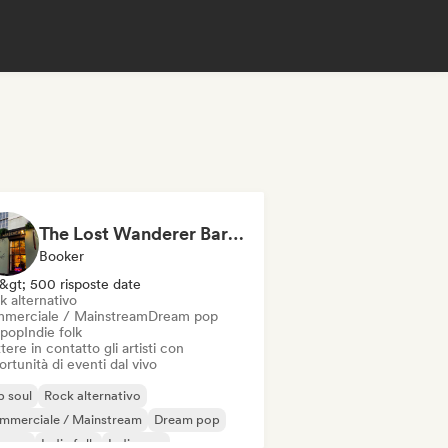
The Lost Wanderer Bar Café in Newcastle
Booker
&gt; 500 risposte date
k alternativo
merciale / Mainstream
Dream pop
rpop
Indie folk
ere in contatto gli artisti con
rtunità di eventi dal vivo
 soul
Rock alternativo
mmerciale / Mainstream
Dream pop
erpop
Indie folk
Indie pop