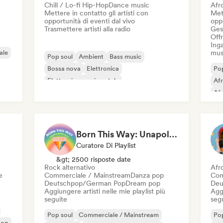
Chill / Lo-fi Hip-Hop
Dance music
Afr
Mettere in contatto gli artisti con
Mett
opportunità di eventi dal vivo
oppo
Trasmettere artisti alla radio
Gest
Offr
Inga
ale
mus
Pop soul
Ambient
Bass music
Bossa nova
Elettronica
Pop
Elettronica sperimentale
Af
Jazz sperimentale
Jazz fusion
Af
Rap
Po
Born This Way: Unapologetically Queer
Curatore Di Playlist
&gt; 2500 risposte date
Rock alternativo
Afr
e
Commerciale / Mainstream
Danza pop
Com
Deutschpop/German Pop
Dream pop
Deu
Aggiungere artisti nelle mie playlist più
Aggi
seguite
seg
Pop soul
Commerciale / Mainstream
Pop
pop