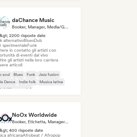
 internazionale
daChance Music
Booker, Manager, Media/Giornalista
&gt; 2200 risposte date
k alternativo
Blues
Dub
z sperimentale
Funk
ere in contatto gli artisti con
rtunità di eventi dal vivo
ire gli artisti nella loro carriera
vere articoli
 soul
Blues
Funk
Jazz fusion
ie Dance
Indie folk
Musica latina
al / Heavy metal
NoOx Worldwide
Booker, Etichetta, Manager, Editore
&gt; 400 risposte date
ica africana
Afrobeat / Afropop