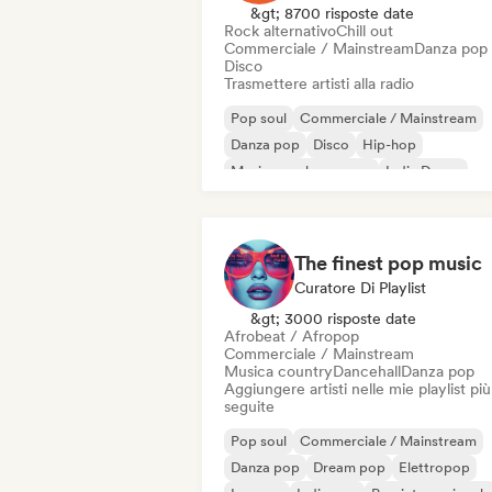
&gt; 8700 risposte date
Rock alternativo
Chill out
Commerciale / Mainstream
Danza pop
Disco
Trasmettere artisti alla radio
Pop soul
Commerciale / Mainstream
Danza pop
Disco
Hip-hop
Musica per le vacanze
Indie Dance
Pop internazionale
The finest pop music
Curatore Di Playlist
&gt; 3000 risposte date
Afrobeat / Afropop
Commerciale / Mainstream
Musica country
Dancehall
Danza pop
Aggiungere artisti nelle mie playlist più
seguite
Pop soul
Commerciale / Mainstream
Danza pop
Dream pop
Elettropop