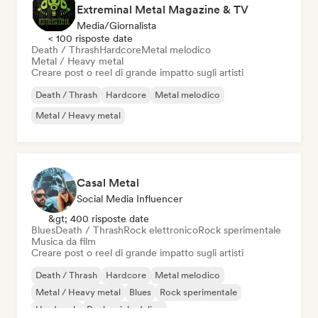
Extreminal Metal Magazine & TV
Media/Giornalista
< 100 risposte date
Death / Thrash
Hardcore
Metal melodico
Metal / Heavy metal
Creare post o reel di grande impatto sugli artisti
Death / Thrash
Hardcore
Metal melodico
Metal / Heavy metal
Casal Metal
Social Media Influencer
&gt; 400 risposte date
Blues
Death / Thrash
Rock elettronico
Rock sperimentale
Musica da film
Creare post o reel di grande impatto sugli artisti
Death / Thrash
Hardcore
Metal melodico
Metal / Heavy metal
Blues
Rock sperimentale
Hard rock
Rock psichedelico