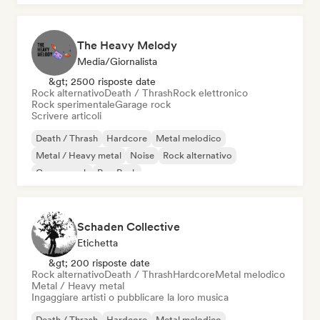
The Heavy Melody
Media/Giornalista
&gt; 2500 risposte date
Rock alternativo
Death / Thrash
Rock elettronico
Rock sperimentale
Garage rock
Scrivere articoli
Death / Thrash
Hardcore
Metal melodico
Metal / Heavy metal
Noise
Rock alternativo
Garage rock
Pop Punk
Schaden Collective
Etichetta
&gt; 200 risposte date
Rock alternativo
Death / Thrash
Hardcore
Metal melodico
Metal / Heavy metal
Ingaggiare artisti o pubblicare la loro musica
Death / Thrash
Hardcore
Metal melodico