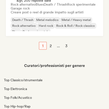
&gt; 200 risposte date
Rock alternativo
Blues
Death / Thrash
Rock sperimentale
Garage rock
Creare post o reel di grande impatto sugli artisti
Death / Thrash
Metal melodico
Metal / Heavy metal
Rock alternativo
Hard rock
Rock & Roll / Rock classico
Blues
Rock sperimentale
1
2
...
3
Curatori/professionisti per genere
Top Classico/strumentale
Top Elettronica
Top Folk/Acustico
Top Hip-hop/Rap