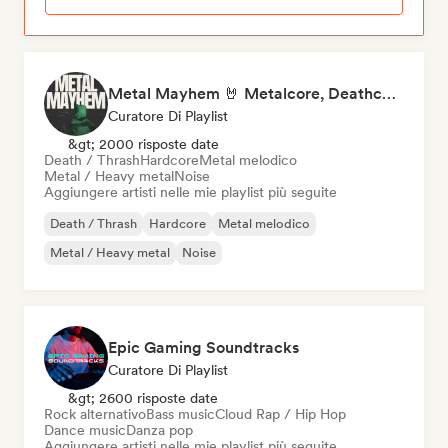
Metal Mayhem 🤘 Metalcore, Deathcore & Progressive Metal
Curatore Di Playlist
&gt; 2000 risposte date
Death / Thrash
Hardcore
Metal melodico
Metal / Heavy metal
Noise
Aggiungere artisti nelle mie playlist più seguite
Death / Thrash
Hardcore
Metal melodico
Metal / Heavy metal
Noise
Epic Gaming Soundtracks
Curatore Di Playlist
&gt; 2600 risposte date
Rock alternativo
Bass music
Cloud Rap / Hip Hop
Dance music
Danza pop
Aggiungere artisti nelle mie playlist più seguite