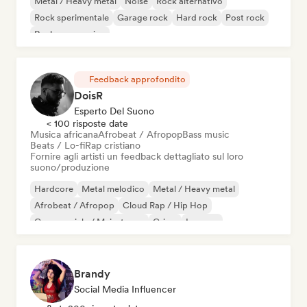
Metal / Heavy metal
Noise
Rock alternativo
Rock sperimentale
Garage rock
Hard rock
Post rock
Rock progressivo
Feedback approfondito
DoisR
Esperto Del Suono
< 100 risposte date
Musica africana
Afrobeat / Afropop
Bass music
Beats / Lo-fi
Rap cristiano
Fornire agli artisti un feedback dettagliato sul loro
suono/produzione
Hardcore
Metal melodico
Metal / Heavy metal
Afrobeat / Afropop
Cloud Rap / Hip Hop
Commerciale / Mainstream
Grime
Iperpop
Brandy
Social Media Influencer