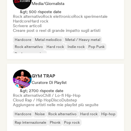
Media/Giornalista
&gt; 500 risposte date
Rock alternativo
Rock elettronico
Rock sperimentale
Hardcore
Hard rock
Scrivere articoli
Creare post o reel di grande impatto sugli artisti
Hardcore
Metal melodico
Metal / Heavy metal
Rock alternativo
Hard rock
Indie rock
Pop Punk
Rock progressivo
GYM TRAP
Curatore Di Playlist
&gt; 2700 risposte date
Rock alternativo
Chill / Lo-fi Hip-Hop
Cloud Rap / Hip Hop
Disco
Dubstep
Aggiungere artisti nelle mie playlist più seguite
Hardcore
Noise
Rock alternativo
Hard rock
Hip-hop
Rap internazionale
Phonk
Pop rock