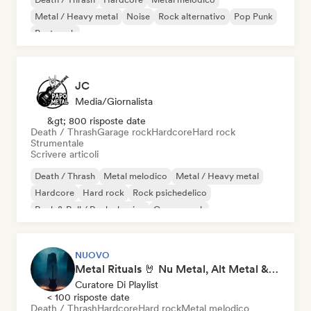
Metal / Heavy metal
Noise
Rock alternativo
Pop Punk
Post punk
JC
Media/Giornalista
&gt; 800 risposte date
Death / Thrash
Garage rock
Hardcore
Hard rock
Strumentale
Scrivere articoli
Death / Thrash
Metal melodico
Metal / Heavy metal
Hardcore
Hard rock
Rock psichedelico
Rock & Roll / Rock classico
Garage rock
NUOVO
Metal Rituals 🤘 Nu Metal, Alt Metal & Progressive Metal
Curatore Di Playlist
< 100 risposte date
Death / Thrash
Hardcore
Hard rock
Metal melodico