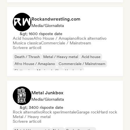
Rockandwrestling.com
Media/Giornalista
&gt; 1600 risposte date
Acid house
Afro House / Amapiano
Rock alternativo
Musica classica
Commerciale / Mainstream
Scrivere articoli
Death / Thrash
Metal / Heavy metal
Acid house
Afro House / Amapiano
Commerciale / Mainstream
Elettronica
Musica da film
Hard rock
Metal Junkbox
Media/Giornalista
&gt; 3400 risposte date
Rock alternativo
Rock sperimentale
Garage rock
Hard rock
Metal / Heavy metal
Scrivere articoli