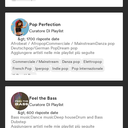
House music
Pop Perfection
Curatore Di Playlist
&gt; 1700 risposte date
Afrobeat / Afropop
Commerciale / Mainstream
Danza pop
Deutschpop/German Pop
Dream pop
Aggiungere artisti nelle mie playlist più seguite
Commerciale / Mainstream
Danza pop
Elettropop
French Pop
Iperpop
Indie pop
Pop internazionale
K-Pop/J-Pop
Feel the Bass
Curatore Di Playlist
&gt; 600 risposte date
Bass music
Dance music
Deep house
Drum and Bass
Dubstep
Aggiungere artisti nelle mie playlist più seguite