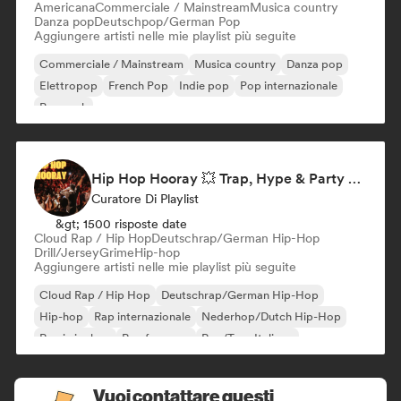
Americana
Commerciale / Mainstream
Musica country
Danza pop
Deutschpop/German Pop
Aggiungere artisti nelle mie playlist più seguite
Commerciale / Mainstream
Musica country
Danza pop
Elettropop
French Pop
Indie pop
Pop internazionale
Pop rock
Hip Hop Hooray 💥 Trap, Hype & Party Rap Bangers
Curatore Di Playlist
&gt; 1500 risposte date
Cloud Rap / Hip Hop
Deutschrap/German Hip-Hop
Drill/Jersey
Grime
Hip-hop
Aggiungere artisti nelle mie playlist più seguite
Cloud Rap / Hip Hop
Deutschrap/German Hip-Hop
Hip-hop
Rap internazionale
Nederhop/Dutch Hip-Hop
Rap in inglese
Rap francese
Rap/Trap Italiano
Vuoi contattare questi