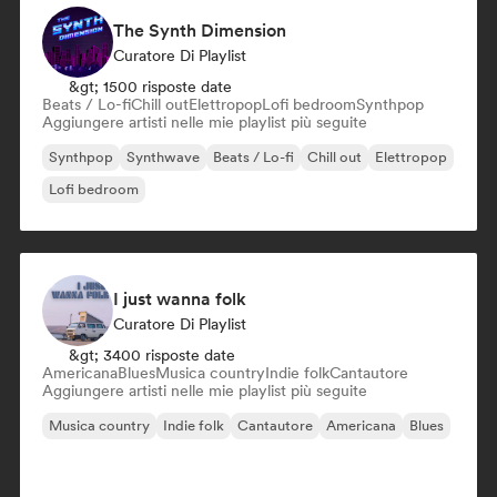
The Synth Dimension
Curatore Di Playlist
&gt; 1500 risposte date
Beats / Lo-fi
Chill out
Elettropop
Lofi bedroom
Synthpop
Aggiungere artisti nelle mie playlist più seguite
Synthpop
Synthwave
Beats / Lo-fi
Chill out
Elettropop
Lofi bedroom
I just wanna folk
Curatore Di Playlist
&gt; 3400 risposte date
Americana
Blues
Musica country
Indie folk
Cantautore
Aggiungere artisti nelle mie playlist più seguite
Musica country
Indie folk
Cantautore
Americana
Blues