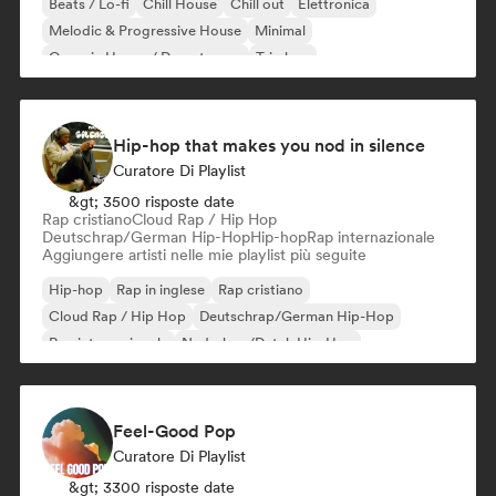
Beats / Lo-fi
Chill House
Chill out
Elettronica
Melodic & Progressive House
Minimal
Organic House / Downtempo
Trip hop
Hip-hop that makes you nod in silence
Curatore Di Playlist
&gt; 3500 risposte date
Rap cristiano
Cloud Rap / Hip Hop
Deutschrap/German Hip-Hop
Hip-hop
Rap internazionale
Aggiungere artisti nelle mie playlist più seguite
Hip-hop
Rap in inglese
Rap cristiano
Cloud Rap / Hip Hop
Deutschrap/German Hip-Hop
Rap internazionale
Nederhop/Dutch Hip-Hop
Rap francese
Feel-Good Pop
Curatore Di Playlist
&gt; 3300 risposte date