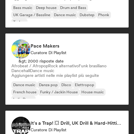
Bass music
Deep house
Drum and Bass
UK Garage / Bassline
Dance music
Dubstep
Phonk
Techno
Pace Makers
Curatore Di Playlist
&gt; 2000 risposte date
Afrobeat / Afropop
Rock alternativo
Funk brasiliano
Dancehall
Dance music
Aggiungere artisti nelle mie playlist più seguite
Dance music
Danza pop
Disco
Elettropop
French house
Funky / Jackin House
House music
Indie Dance
It's a Trap! 💥 Drill, UK Drill & Hard-Hitting Trap
Curatore Di Playlist