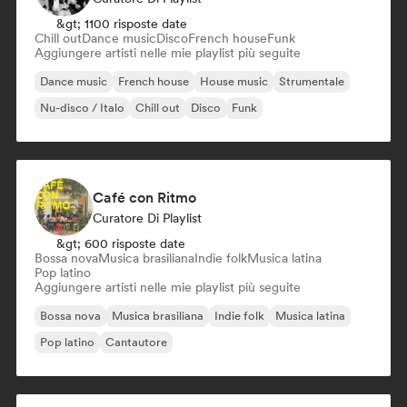
&gt; 1100 risposte date
Chill out
Dance music
Disco
French house
Funk
Aggiungere artisti nelle mie playlist più seguite
Dance music
French house
House music
Strumentale
Nu-disco / Italo
Chill out
Disco
Funk
Café con Ritmo
Curatore Di Playlist
&gt; 600 risposte date
Bossa nova
Musica brasiliana
Indie folk
Musica latina
Pop latino
Aggiungere artisti nelle mie playlist più seguite
Bossa nova
Musica brasiliana
Indie folk
Musica latina
Pop latino
Cantautore