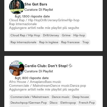
She Got Bars
Curatore Di Playlist
&gt; 1300 risposte date
Cloud Rap / Hip Hop
Drill/Jersey
Grime
Hip-hop
Rap internazionale
Aggiungere artisti nelle mie playlist più seguite
Cloud Rap / Hip Hop
Drill/Jersey
Grime
Hip-hop
Rap internazionale
Rap in inglese
Rap francese
Trap
Cardio Club: Don't Stop! 💦
Curatore Di Playlist
&gt; 800 risposte date
Afro House / Amapiano
Bass music
Commerciale / Mainstream
Dance music
Danza pop
Aggiungere artisti nelle mie playlist più seguite
Commerciale / Mainstream
Dance music
Deep house
Deutschpop/German Pop
Disco
Elettropop
French Pop