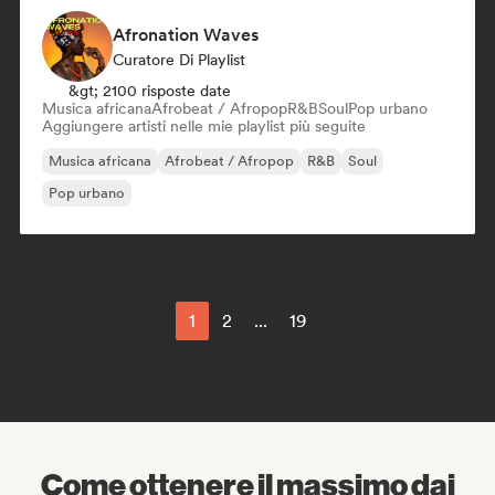
Afronation Waves
Curatore Di Playlist
&gt; 2100 risposte date
Musica africana
Afrobeat / Afropop
R&B
Soul
Pop urbano
Aggiungere artisti nelle mie playlist più seguite
Musica africana
Afrobeat / Afropop
R&B
Soul
Pop urbano
1
2
...
19
Come ottenere il massimo dai