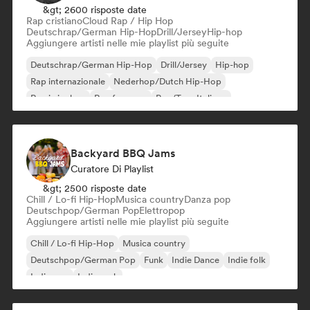
&gt; 2600 risposte date
Rap cristiano
Cloud Rap / Hip Hop
Deutschrap/German Hip-Hop
Drill/Jersey
Hip-hop
Aggiungere artisti nelle mie playlist più seguite
Deutschrap/German Hip-Hop
Drill/Jersey
Hip-hop
Rap internazionale
Nederhop/Dutch Hip-Hop
Rap in inglese
Rap francese
Rap/Trap Italiano
Backyard BBQ Jams
Curatore Di Playlist
&gt; 2500 risposte date
Chill / Lo-fi Hip-Hop
Musica country
Danza pop
Deutschpop/German Pop
Elettropop
Aggiungere artisti nelle mie playlist più seguite
Chill / Lo-fi Hip-Hop
Musica country
Deutschpop/German Pop
Funk
Indie Dance
Indie folk
Indie pop
Indie rock