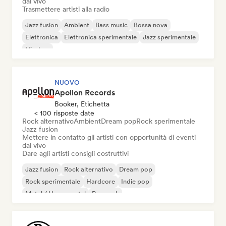
dal vivo
Trasmettere artisti alla radio
Jazz fusion
Ambient
Bass music
Bossa nova
Elettronica
Elettronica sperimentale
Jazz sperimentale
Hip-hop
NUOVO
Apollon Records
Booker, Etichetta
< 100 risposte date
Rock alternativo
Ambient
Dream pop
Rock sperimentale
Jazz fusion
Mettere in contatto gli artisti con opportunità di eventi
dal vivo
Dare agli artisti consigli costruttivi
Jazz fusion
Rock alternativo
Dream pop
Rock sperimentale
Hardcore
Indie pop
Metal / Heavy metal
Pop rock