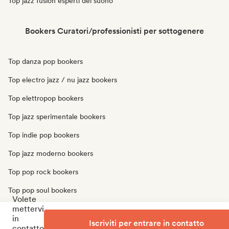
Top jazz fusion esperti del suono
Bookers Curatori/professionisti per sottogenere
Top danza pop bookers
Top electro jazz / nu jazz bookers
Top elettropop bookers
Top jazz sperimentale bookers
Top indie pop bookers
Top jazz moderno bookers
Top pop rock bookers
Top pop soul bookers
Volete
mettervi
Top pop progressivo bookers
in
Iscriviti per entrare in contatto
Top pop psichedelico bookers
contatto