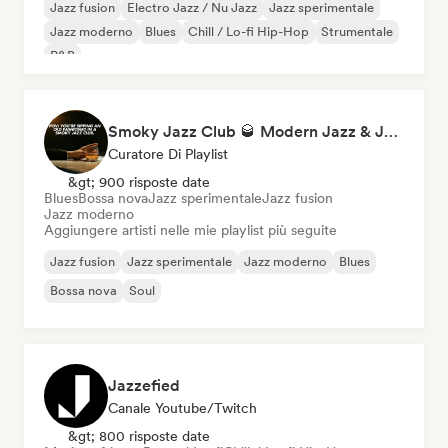
Jazz fusion
Electro Jazz / Nu Jazz
Jazz sperimentale
Jazz moderno
Blues
Chill / Lo-fi Hip-Hop
Strumentale
R&B
Smoky Jazz Club 🥃 Modern Jazz & Jazz Fusion to Sip an Old Fashioned to
Curatore Di Playlist
&gt; 900 risposte date
Blues
Bossa nova
Jazz sperimentale
Jazz fusion
Jazz moderno
Aggiungere artisti nelle mie playlist più seguite
Jazz fusion
Jazz sperimentale
Jazz moderno
Blues
Bossa nova
Soul
Jazzefied
Canale Youtube/Twitch
&gt; 800 risposte date