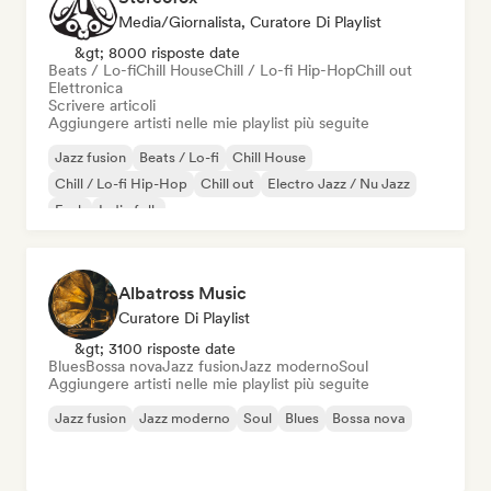
Media/Giornalista, Curatore Di Playlist
&gt; 8000 risposte date
Beats / Lo-fi
Chill House
Chill / Lo-fi Hip-Hop
Chill out
Elettronica
Scrivere articoli
Aggiungere artisti nelle mie playlist più seguite
Jazz fusion
Beats / Lo-fi
Chill House
Chill / Lo-fi Hip-Hop
Chill out
Electro Jazz / Nu Jazz
Funk
Indie folk
Albatross Music
Curatore Di Playlist
&gt; 3100 risposte date
Blues
Bossa nova
Jazz fusion
Jazz moderno
Soul
Aggiungere artisti nelle mie playlist più seguite
Jazz fusion
Jazz moderno
Soul
Blues
Bossa nova