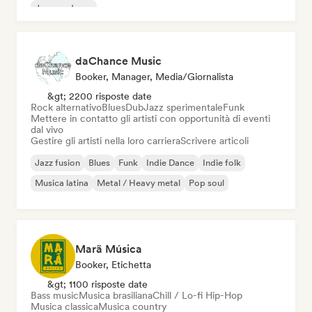
Jazz moderno
daChance Music
Booker, Manager, Media/Giornalista
&gt; 2200 risposte date
Rock alternativo
Blues
Dub
Jazz sperimentale
Funk
Mettere in contatto gli artisti con opportunità di eventi
dal vivo
Gestire gli artisti nella loro carriera
Scrivere articoli
Jazz fusion
Blues
Funk
Indie Dance
Indie folk
Musica latina
Metal / Heavy metal
Pop soul
Marã Música
Booker, Etichetta
&gt; 1100 risposte date
Bass music
Musica brasiliana
Chill / Lo-fi Hip-Hop
Musica classica
Musica country