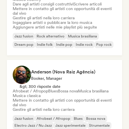
Dare agli artisti consigli costruttivi
Scrivere articoli
Mettere in contatto gli artisti con opportunità di eventi
dal vivo
Gestire gli artisti nella loro carriera
Ingaggiare artisti o pubblicare la loro musica
Aggiungere artisti nelle mie playlist più seguite
Jazz fusion
Rock alternativo
Musica brasiliana
Dream pop
Indie folk
Indie pop
Indie rock
Pop rock
Anderson (Nova Raiz Agência)
Booker, Manager
&gt; 300 risposte date
Afrobeat / Afropop
Blues
Bossa nova
Musica brasiliana
Musica classica
Mettere in contatto gli artisti con opportunità di eventi
dal vivo
Gestire gli artisti nella loro carriera
Jazz fusion
Afrobeat / Afropop
Blues
Bossa nova
Electro Jazz / Nu Jazz
Jazz sperimentale
Strumentale