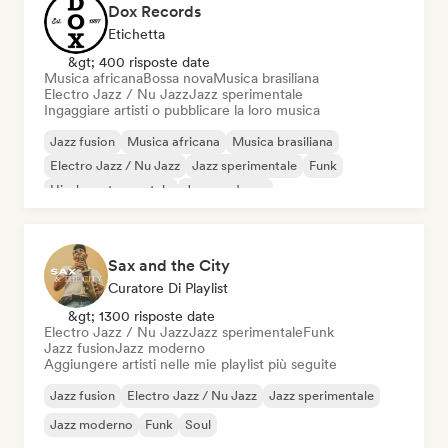
Dox Records
Etichetta
&gt; 400 risposte date
Musica africana
Bossa nova
Musica brasiliana
Electro Jazz / Nu Jazz
Jazz sperimentale
Ingaggiare artisti o pubblicare la loro musica
Jazz fusion
Musica africana
Musica brasiliana
Electro Jazz / Nu Jazz
Jazz sperimentale
Funk
Hip-hop strumentale
Jazz moderno
Sax and the City
Curatore Di Playlist
&gt; 1300 risposte date
Electro Jazz / Nu Jazz
Jazz sperimentale
Funk
Jazz fusion
Jazz moderno
Aggiungere artisti nelle mie playlist più seguite
Jazz fusion
Electro Jazz / Nu Jazz
Jazz sperimentale
Jazz moderno
Funk
Soul