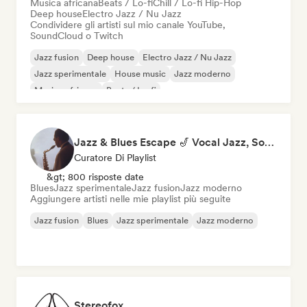
Musica africana
Beats / Lo-fi
Chill / Lo-fi Hip-Hop
Deep house
Electro Jazz / Nu Jazz
Condividere gli artisti sul mio canale YouTube,
SoundCloud o Twitch
Jazz fusion
Deep house
Electro Jazz / Nu Jazz
Jazz sperimentale
House music
Jazz moderno
Musica africana
Beats / Lo-fi
Jazz & Blues Escape 🎷 Vocal Jazz, Soul Blues & Classic Standards
Curatore Di Playlist
&gt; 800 risposte date
Blues
Jazz sperimentale
Jazz fusion
Jazz moderno
Aggiungere artisti nelle mie playlist più seguite
Jazz fusion
Blues
Jazz sperimentale
Jazz moderno
Stereofox