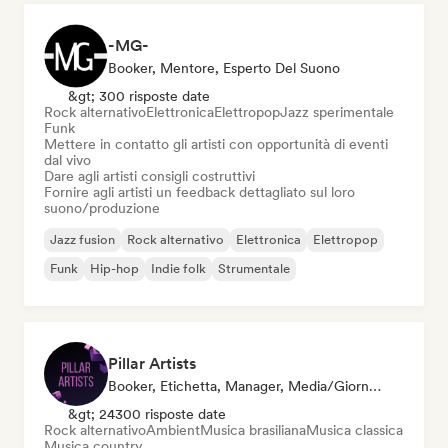
-MG-
Booker, Mentore, Esperto Del Suono
&gt; 300 risposte date
Rock alternativo
Elettronica
Elettropop
Jazz sperimentale
Funk
Mettere in contatto gli artisti con opportunità di eventi
dal vivo
Dare agli artisti consigli costruttivi
Fornire agli artisti un feedback dettagliato sul loro
suono/produzione
Jazz fusion
Rock alternativo
Elettronica
Elettropop
Funk
Hip-hop
Indie folk
Strumentale
Pillar Artists
Booker, Etichetta, Manager, Media/Giornalista, Mentore, Curatore Di Playlist
&gt; 24300 risposte date
Rock alternativo
Ambient
Musica brasiliana
Musica classica
Musica country