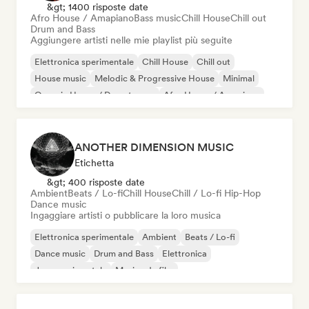
&gt; 1400 risposte date
Afro House / Amapiano
Bass music
Chill House
Chill out
Drum and Bass
Aggiungere artisti nelle mie playlist più seguite
Elettronica sperimentale
Chill House
Chill out
House music
Melodic & Progressive House
Minimal
Organic House / Downtempo
Afro House / Amapiano
ANOTHER DIMENSION MUSIC
Etichetta
&gt; 400 risposte date
Ambient
Beats / Lo-fi
Chill House
Chill / Lo-fi Hip-Hop
Dance music
Ingaggiare artisti o pubblicare la loro musica
Elettronica sperimentale
Ambient
Beats / Lo-fi
Dance music
Drum and Bass
Elettronica
Jazz sperimentale
Musica da film