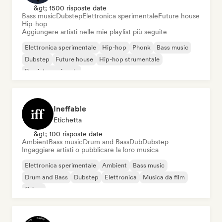
&gt; 1500 risposte date
Bass music
Dubstep
Elettronica sperimentale
Future house
Hip-hop
Aggiungere artisti nelle mie playlist più seguite
Elettronica sperimentale
Hip-hop
Phonk
Bass music
Dubstep
Future house
Hip-hop strumentale
Rap internazionale
Ineffable
Etichetta
&gt; 100 risposte date
Ambient
Bass music
Drum and Bass
Dub
Dubstep
Ingaggiare artisti o pubblicare la loro musica
Elettronica sperimentale
Ambient
Bass music
Drum and Bass
Dubstep
Elettronica
Musica da film
Grime