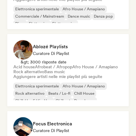
Elettronica sperimentale
Afro House / Amapiano
Commerciale / Mainstream
Dance music
Danza pop
Disco
Elettronica
Elettro swing
Ablozé Playlists
Curatore Di Playlist
&gt; 3000 risposte date
Acid house
Afrobeat / Afropop
Afro House / Amapiano
Rock alternativo
Bass music
Aggiungere artisti nelle mie playlist più seguite
Elettronica sperimentale
Afro House / Amapiano
Rock alternativo
Beats / Lo-fi
Chill House
Chill / Lo-fi Hip-Hop
Chill out
Deep house
Focus Electronica
Curatore Di Playlist