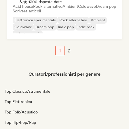
&gt; 1300 risposte date
Acid house
Rock alternativo
Ambient
Coldwave
Dream pop
Scrivere articoli
Elettronica sperimentale
Rock alternativo
Ambient
Coldwave
Dream pop
Indie pop
Indie rock
Industrial music
1
2
Curatori/professionisti per genere
Top Classico/strumentale
Top Elettronica
Top Folk/Acustico
Top Hip-hop/Rap