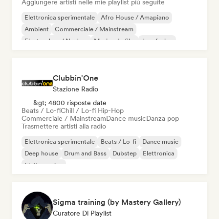
Aggiungere artisti nelle mie playlist più seguite
Elettronica sperimentale
Afro House / Amapiano
Ambient
Commerciale / Mainstream
Electro Jazz / Nu Jazz
Musica da film
Jazz fusion
Iperpop
Clubbin'One
Stazione Radio
&gt; 4800 risposte date
Beats / Lo-fi
Chill / Lo-fi Hip-Hop
Commerciale / Mainstream
Dance music
Danza pop
Trasmettere artisti alla radio
Elettronica sperimentale
Beats / Lo-fi
Dance music
Deep house
Drum and Bass
Dubstep
Elettronica
Elettro swing
Sigma training (by Mastery Gallery)
Curatore Di Playlist