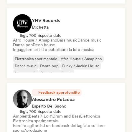
YHV Records
Etichetta
&gt; 700 risposte date
Afro House / Amapiano
Bass music
Dance music
Danza pop
Deep house
Ingaggiare artisti o pubblicare la loro musica
Elettronica sperimentale
Afro House / Amapiano
Dance music
Danza pop
Funky / Jackin House
House music
Pop internazionale
Melodic & Progressive House
Feedback approfondito
Alessandro Petacca
Esperto Del Suono
&gt; 700 risposte date
Ambient
Beats / Lo-fi
Drum and Bass
Elettronica
Elettronica sperimentale
Fornire agli artisti un feedback dettagliato sul loro
suono/produzione