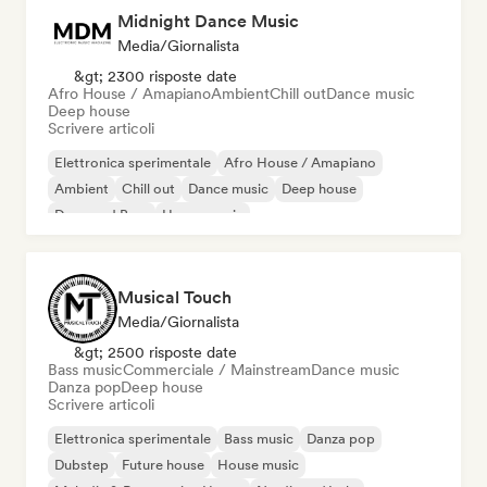
Midnight Dance Music
Media/Giornalista
&gt; 2300 risposte date
Afro House / Amapiano
Ambient
Chill out
Dance music
Deep house
Scrivere articoli
Elettronica sperimentale
Afro House / Amapiano
Ambient
Chill out
Dance music
Deep house
Drum and Bass
House music
Musical Touch
Media/Giornalista
&gt; 2500 risposte date
Bass music
Commerciale / Mainstream
Dance music
Danza pop
Deep house
Scrivere articoli
Elettronica sperimentale
Bass music
Danza pop
Dubstep
Future house
House music