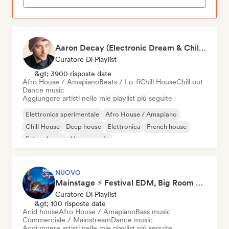
Aaron Decay (Electronic Dream & Chill Electronic Dream playlists)
Curatore Di Playlist
&gt; 3900 risposte date
Afro House / Amapiano
Beats / Lo-fi
Chill House
Chill out
Dance music
Aggiungere artisti nelle mie playlist più seguite
Elettronica sperimentale
Afro House / Amapiano
Chill House
Deep house
Elettronica
French house
Future house
House music
NUOVO
Mainstage ⚡ Festival EDM, Big Room & House Anthems
Curatore Di Playlist
&gt; 100 risposte date
Acid house
Afro House / Amapiano
Bass music
Commerciale / Mainstream
Dance music
Aggiungere artisti nelle mie playlist più seguite