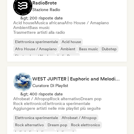
RadioBrote
Stazione Radio
&gt; 200 risposte date
Acid house
Musica africana
Afro House / Amapiano
Ambient
Bass music
Trasmettere artisti alla radio
Elettronica sperimentale
Acid house
Afro House / Amapiano
Ambient
Bass music
Dubstep
Electro Jazz / Nu Jazz
Indie Dance
WEST JUPITER | Euphoric and Melodic Techno | The Best Indie | Organic House
Curatore Di Playlist
&gt; 400 risposte date
Afrobeat / Afropop
Rock alternativo
Dream pop
Rock elettronico
Elettronica sperimentale
Aggiungere artisti nelle mie playlist più seguite
Elettronica sperimentale
Afrobeat / Afropop
Rock alternativo
Dream pop
Rock elettronico
Indie India
Indie pop
Indie rock