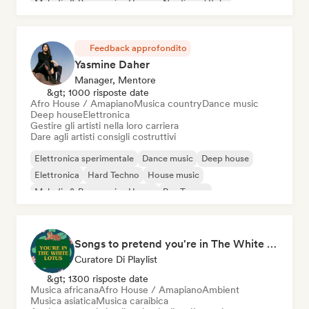
Melodic & Progressive House
Nu-disco / Italo
Feedback approfondito
Yasmine Daher
Manager, Mentore
&gt; 1000 risposte date
Afro House / Amapiano
Musica country
Dance music
Deep house
Elettronica
Gestire gli artisti nella loro carriera
Dare agli artisti consigli costruttivi
Elettronica sperimentale
Dance music
Deep house
Elettronica
Hard Techno
House music
Melodic & Progressive House
Psy-Trance
Songs to pretend you're in The White Lotus
Curatore Di Playlist
&gt; 1300 risposte date
Musica africana
Afro House / Amapiano
Ambient
Musica asiatica
Musica caraibica