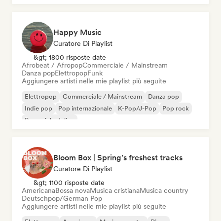
Happy Music
Curatore Di Playlist
&gt; 1800 risposte date
Afrobeat / Afropop
Commerciale / Mainstream
Danza pop
Elettropop
Funk
Aggiungere artisti nelle mie playlist più seguite
Elettropop
Commerciale / Mainstream
Danza pop
Indie pop
Pop internazionale
K-Pop/J-Pop
Pop rock
Pop psichedelico
Bloom Box | Spring’s freshest tracks
Curatore Di Playlist
&gt; 1100 risposte date
Americana
Bossa nova
Musica cristiana
Musica country
Deutschpop/German Pop
Aggiungere artisti nelle mie playlist più seguite