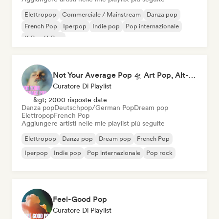
Elettropop
Commerciale / Mainstream
Danza pop
French Pop
Iperpop
Indie pop
Pop internazionale
K-Pop/J-Pop
Not Your Average Pop 🛸 Art Pop, Alt-Pop & Indie Pop
Curatore Di Playlist
&gt; 2000 risposte date
Danza pop
Deutschpop/German Pop
Dream pop
Elettropop
French Pop
Aggiungere artisti nelle mie playlist più seguite
Elettropop
Danza pop
Dream pop
French Pop
Iperpop
Indie pop
Pop internazionale
Pop rock
Feel-Good Pop
Curatore Di Playlist