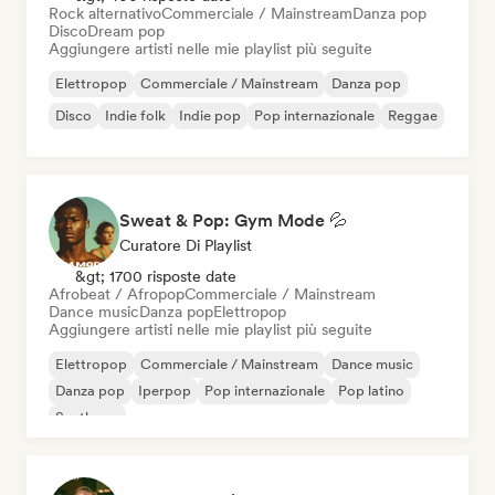
Rock alternativo
Commerciale / Mainstream
Danza pop
Disco
Dream pop
Aggiungere artisti nelle mie playlist più seguite
Elettropop
Commerciale / Mainstream
Danza pop
Disco
Indie folk
Indie pop
Pop internazionale
Reggae
Sweat & Pop: Gym Mode 💦
Curatore Di Playlist
&gt; 1700 risposte date
Afrobeat / Afropop
Commerciale / Mainstream
Dance music
Danza pop
Elettropop
Aggiungere artisti nelle mie playlist più seguite
Elettropop
Commerciale / Mainstream
Dance music
Danza pop
Iperpop
Pop internazionale
Pop latino
Synthpop