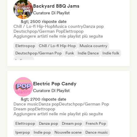
Backyard BBQ Jams
Curatore Di Playlist
&gt; 2500 risposte date
Chill / Lo-fi Hip-Hop
Musica country
Danza pop
Deutschpop/German Pop
Elettropop
Aggiungere artisti nelle mie playlist più seguite
Elettropop
Chill / Lo-fi Hip-Hop
Musica country
Deutschpop/German Pop
Funk
Indie Dance
Indie folk
Indie pop
Electric Pop Candy
Curatore Di Playlist
&gt; 2700 risposte date
Dance music
Danza pop
Deutschpop/German Pop
Dream pop
Elettropop
Aggiungere artisti nelle mie playlist più seguite
Elettropop
Danza pop
Dream pop
French Pop
Iperpop
Indie pop
Nouvelle scene
Dance music