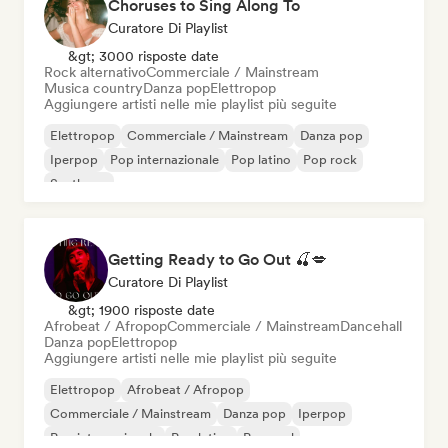
Choruses to Sing Along To
Curatore Di Playlist
&gt; 3000 risposte date
Rock alternativo
Commerciale / Mainstream
Musica country
Danza pop
Elettropop
Aggiungere artisti nelle mie playlist più seguite
Elettropop
Commerciale / Mainstream
Danza pop
Iperpop
Pop internazionale
Pop latino
Pop rock
Synthpop
Getting Ready to Go Out 🍒💋
Curatore Di Playlist
&gt; 1900 risposte date
Afrobeat / Afropop
Commerciale / Mainstream
Dancehall
Danza pop
Elettropop
Aggiungere artisti nelle mie playlist più seguite
Elettropop
Afrobeat / Afropop
Commerciale / Mainstream
Danza pop
Iperpop
Pop internazionale
Pop latino
Pop soul