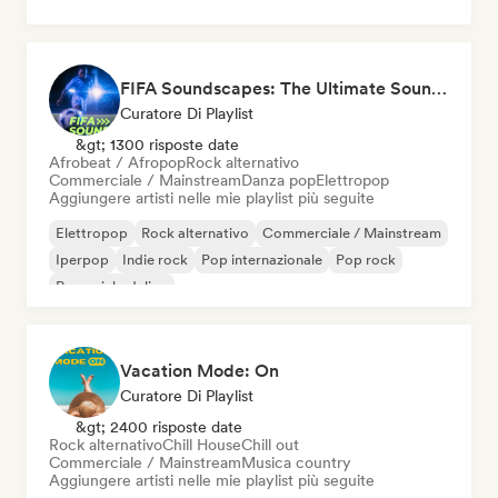
FIFA Soundscapes: The Ultimate Soundtrack ⚽️ Festival Indie, Electropop & Dance Anthems
Curatore Di Playlist
&gt; 1300 risposte date
Afrobeat / Afropop
Rock alternativo
Commerciale / Mainstream
Danza pop
Elettropop
Aggiungere artisti nelle mie playlist più seguite
Elettropop
Rock alternativo
Commerciale / Mainstream
Iperpop
Indie rock
Pop internazionale
Pop rock
Pop psichedelico
Vacation Mode: On
Curatore Di Playlist
&gt; 2400 risposte date
Rock alternativo
Chill House
Chill out
Commerciale / Mainstream
Musica country
Aggiungere artisti nelle mie playlist più seguite