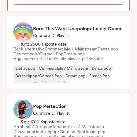
Born This Way: Unapologetically Queer
Curatore Di Playlist
&gt; 2500 risposte date
Rock alternativo
Commerciale / Mainstream
Danza pop
Deutschpop/German Pop
Dream pop
Aggiungere artisti nelle mie playlist più seguite
Elettropop
Commerciale / Mainstream
Danza pop
Deutschpop/German Pop
Dream pop
French Pop
Iperpop
Pop internazionale
Pop Perfection
Curatore Di Playlist
&gt; 1700 risposte date
Afrobeat / Afropop
Commerciale / Mainstream
Danza pop
Deutschpop/German Pop
Dream pop
Aggiungere artisti nelle mie playlist più seguite