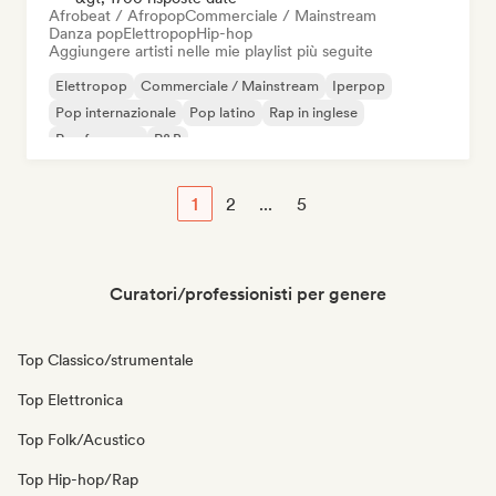
Afrobeat / Afropop
Commerciale / Mainstream
Danza pop
Elettropop
Hip-hop
Aggiungere artisti nelle mie playlist più seguite
Elettropop
Commerciale / Mainstream
Iperpop
Pop internazionale
Pop latino
Rap in inglese
Rap francese
R&B
1
2
...
5
Curatori/professionisti per genere
Top Classico/strumentale
Top Elettronica
Top Folk/Acustico
Top Hip-hop/Rap