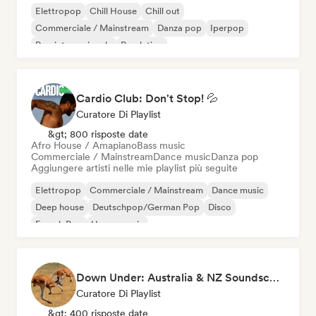
Elettropop
Chill House
Chill out
Commerciale / Mainstream
Danza pop
Iperpop
Pop internazionale
Pop latino
Cardio Club: Don't Stop! 💦
Curatore Di Playlist
&gt; 800 risposte date
Afro House / Amapiano
Bass music
Commerciale / Mainstream
Dance music
Danza pop
Aggiungere artisti nelle mie playlist più seguite
Elettropop
Commerciale / Mainstream
Dance music
Deep house
Deutschpop/German Pop
Disco
French Pop
House music
Down Under: Australia & NZ Soundscape
Curatore Di Playlist
&gt; 400 risposte date