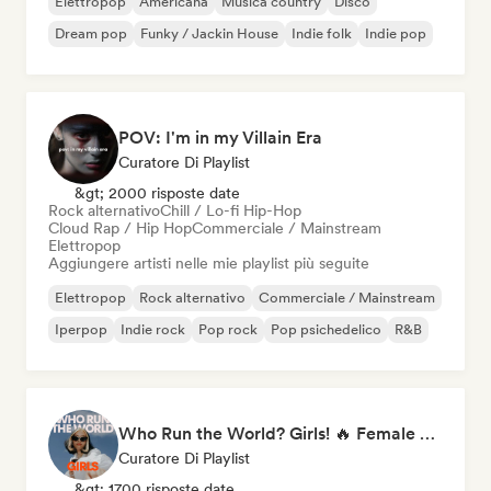
Elettropop
Americana
Musica country
Disco
Dream pop
Funky / Jackin House
Indie folk
Indie pop
POV: I'm in my Villain Era
Curatore Di Playlist
&gt; 2000 risposte date
Rock alternativo
Chill / Lo-fi Hip-Hop
Cloud Rap / Hip Hop
Commerciale / Mainstream
Elettropop
Aggiungere artisti nelle mie playlist più seguite
Elettropop
Rock alternativo
Commerciale / Mainstream
Iperpop
Indie rock
Pop rock
Pop psichedelico
R&B
Who Run the World? Girls! 🔥 Female Empowerment Pop & Girl-Power Anthems
Curatore Di Playlist
&gt; 1700 risposte date