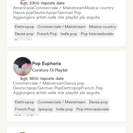
&gt; 3300 risposte date
Americana
Commerciale / Mainstream
Musica country
Danza pop
Deutschpop/German Pop
Aggiungere artisti nelle mie playlist più seguite
Elettropop
Commerciale / Mainstream
Musica country
Danza pop
French Pop
Indie pop
Pop internazionale
Pop rock
Pop Euphoria
Curatore Di Playlist
&gt; 1800 risposte date
Commerciale / Mainstream
Danza pop
Deutschpop/German Pop
Elettropop
French Pop
Aggiungere artisti nelle mie playlist più seguite
Elettropop
Commerciale / Mainstream
Danza pop
French Pop
Iperpop
Indie pop
Pop internazionale
K-Pop/J-Pop