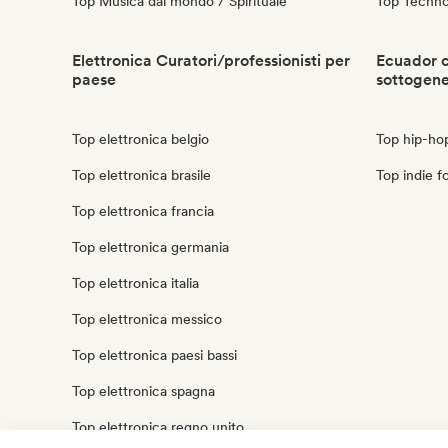
Top Musica dal mondo / Spirituale
Top Techn
Elettronica Curatori/professionisti per
Ecuador c
paese
sottogen
Top elettronica belgio
Top hip-ho
Top elettronica brasile
Top indie f
Top elettronica francia
Top elettronica germania
Top elettronica italia
Top elettronica messico
Top elettronica paesi bassi
Top elettronica spagna
Top elettronica regno unito