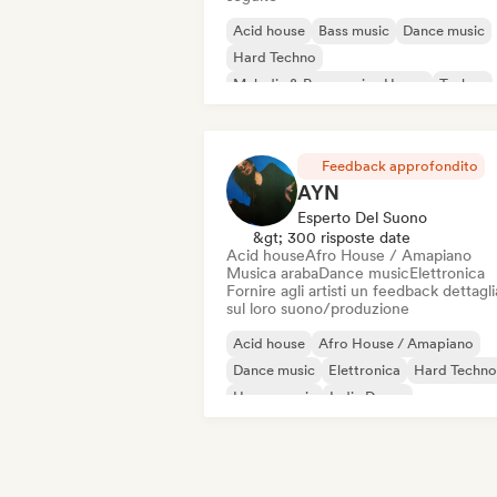
Acid house
Bass music
Dance music
Hard Techno
Melodic & Progressive House
Techno
Drum and Bass
Hard Dance / Hardcore / Hardstyle
Feedback approfondito
AYN
Esperto Del Suono
&gt; 300 risposte date
Acid house
Afro House / Amapiano
Musica araba
Dance music
Elettronica
Fornire agli artisti un feedback dettagl
sul loro suono/produzione
Acid house
Afro House / Amapiano
Dance music
Elettronica
Hard Techno
House music
Indie Dance
Melodic & Progressive House