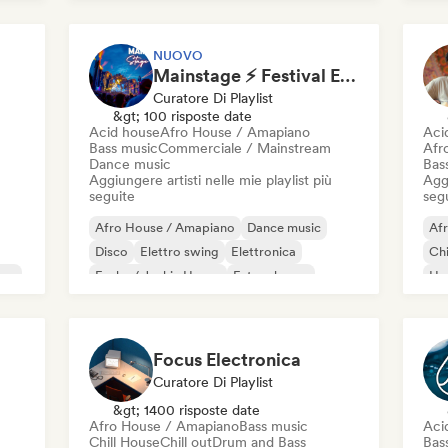
Future house
House music
Mel
NUOVO
Mainstage ⚡ Festival EDM, Big Room & House Anthems
Curatore Di Playlist
&gt; 100 risposte date
Acid house
Afro House / Amapiano
Aci
Bass music
Commerciale / Mainstream
Afr
Dance music
Bas
Aggiungere artisti nelle mie playlist più
Aggi
seguite
seg
Afro House / Amapiano
Dance music
Af
Disco
Elettro swing
Elettronica
Chi
use
Funky / Jackin House
Future house
Ho
House music
Mel
Me
Focus Electronica
Curatore Di Playlist
&gt; 1400 risposte date
Afro House / Amapiano
Bass music
Aci
Chill House
Chill out
Drum and Bass
Bas