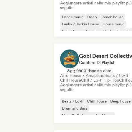
Aggiungere artisti nelle mie playlist più
seguite
Dance music
Disco
French house
Funky / Jackin House
House music
Indie Dance
Nu-disco / Italo
Tech Ho
Gobi Desert Collecti
Curatore Di Playlist
&gt; 9800 risposte date
Afro House / Amapiano
Beats / Lo-fi
Chill House
Chill / Lo-fi Hip-Hop
Chill o
Aggiungere artisti nelle mie playlist più
seguite
Beats / Lo-fi
Chill House
Deep house
Drum and Bass
Melodic & Progressive House
Melodic Techno
Organic House / Downtempo