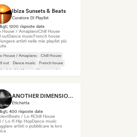
Ibiza Sunsets & Beats
Curatore Di Playlist
&gt; 1200 risposte date
o House / Amapiano
Chill House
l out
Dance music
French house
ungere artisti nelle mie playlist più
uite
ro House / Amapiano
Chill House
ll out
Dance music
French house
ky / Jackin House
House music
ie Dance
ANOTHER DIMENSION MUSIC
Etichetta
&gt; 400 risposte date
ient
Beats / Lo-fi
Chill House
l / Lo-fi Hip-Hop
Dance music
ggiare artisti o pubblicare la loro
ica