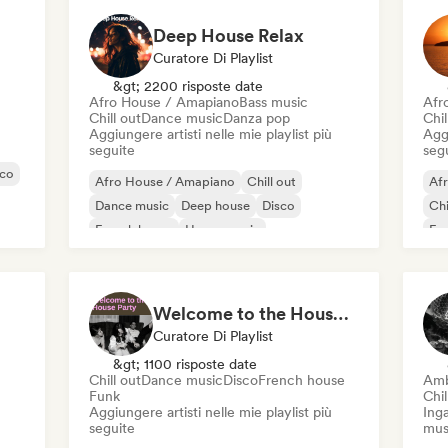
Deep House Relax
Curatore Di Playlist
&gt; 2200 risposte date
Afro House / Amapiano
Bass music
Afr
Chill out
Dance music
Danza pop
Chil
Aggiungere artisti nelle mie playlist più
Aggi
seguite
seg
sco
Afro House / Amapiano
Chill out
Af
Dance music
Deep house
Disco
Chi
French house
House music
Fun
Melodic & Progressive House
Ind
Welcome to the House Party
Curatore Di Playlist
&gt; 1100 risposte date
Chill out
Dance music
Disco
French house
Amb
Funk
Chil
Aggiungere artisti nelle mie playlist più
Inga
seguite
mus