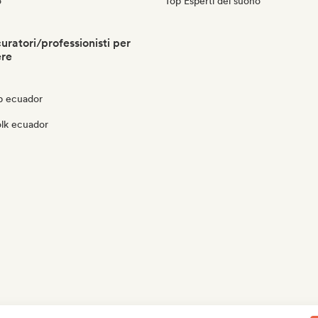
o
Top Esperti del suono
uratori/professionisti per
ere
p ecuador
olk ecuador