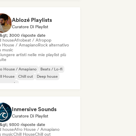
odic & Progressive House
Ablozé Playlists
Curatore Di Playlist
&gt; 3000 risposte date
d house
Afrobeat / Afropop
o House / Amapiano
Rock alternativo
s music
ungere artisti nelle mie playlist più
uite
ro House / Amapiano
Beats / Lo-fi
ll House
Chill out
Deep house
use music
odic & Progressive House
lodic Techno
Inmersive Sounds
Curatore Di Playlist
&gt; 9300 risposte date
d house
Afro House / Amapiano
s music
Chill House
Chill out