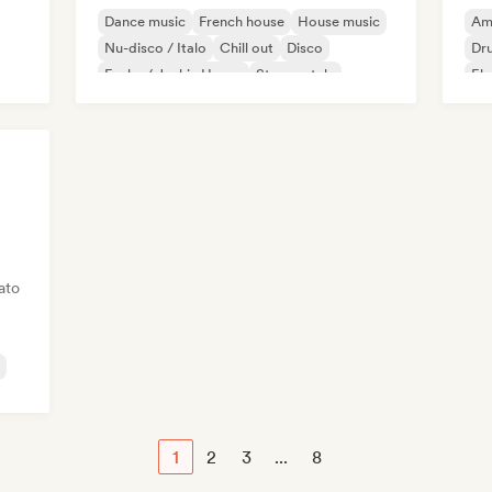
Dance music
French house
House music
Am
Nu-disco / Italo
Chill out
Disco
Dr
Funky / Jackin House
Strumentale
Ele
Mel
iato
1
2
3
...
8