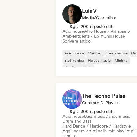
Afro House / Amapiano
Luis V
Media/Giornalista
&gt; 1200 risposte date
Acid house
Afro House / Amapiano
Ambient
Beats / Lo-fi
Chill House
Scrivere articoli
Acid house
Chill out
Deep house
Di
Elettronica
House music
Minimal
Nu-disco / Italo
The Techno Pulse
Curatore Di Playlist
&gt; 1300 risposte date
Acid house
Bass music
Dance music
Drum and Bass
Hard Dance / Hardcore / Hardstyle
Aggiungere artisti nelle mie playlist più
seguite