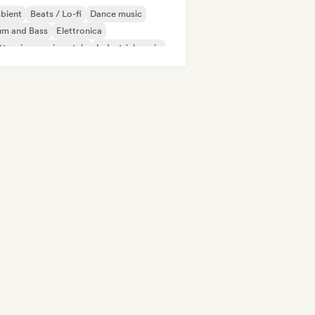
bient
Beats / Lo-fi
Dance music
um and Bass
Elettronica
ttronica sperimentale
Industrial music
odic & Progressive House