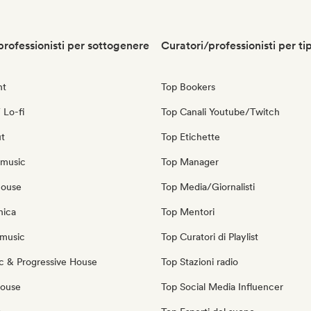
professionisti per sottogenere
Curatori/professionisti per ti
nt
Top Bookers
 Lo-fi
Top Canali Youtube/Twitch
ut
Top Etichette
 music
Top Manager
house
Top Media/Giornalisti
nica
Top Mentori
music
Top Curatori di Playlist
c & Progressive House
Top Stazioni radio
House
Top Social Media Influencer