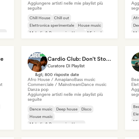
Aggiungere artisti nelle mie playlist più
Aggi
seguite
seg
Chill House
Chill out
Af
Elettronica sperimentale
House music
De
use
Melodic & Progressive House
Minimal
Mel
Organic House / Downtempo
Me
Afro House / Amapiano
ve
Cardio Club: Don't Stop! 💦
Curatore Di Playlist
&gt; 800 risposte date
Afro House / Amapiano
Bass music
Beat
ut
Commerciale / Mainstream
Dance music
Elet
Danza pop
Aggi
Aggiungere artisti nelle mie playlist più
seg
seguite
Bea
Dance music
Deep house
Disco
Ele
House music
Mi
Melodic & Progressive House
Tri
Afro House / Amapiano
Bass music
Elettronica