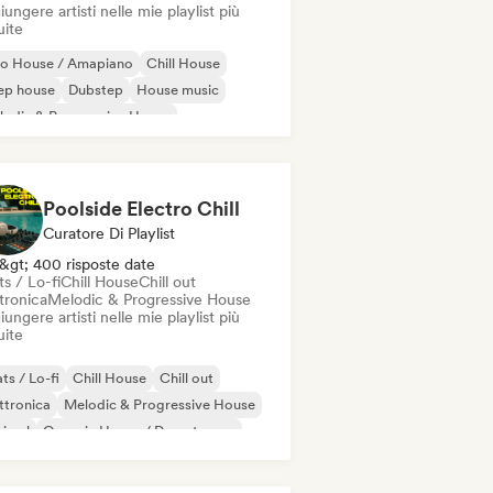
ungere artisti nelle mie playlist più
uite
ro House / Amapiano
Chill House
ep house
Dubstep
House music
odic & Progressive House
lodic Techno
Tech House
Poolside Electro Chill
Curatore Di Playlist
&gt; 400 risposte date
s / Lo-fi
Chill House
Chill out
tronica
Melodic & Progressive House
ungere artisti nelle mie playlist più
uite
ts / Lo-fi
Chill House
Chill out
ttronica
Melodic & Progressive House
nimal
Organic House / Downtempo
p hop