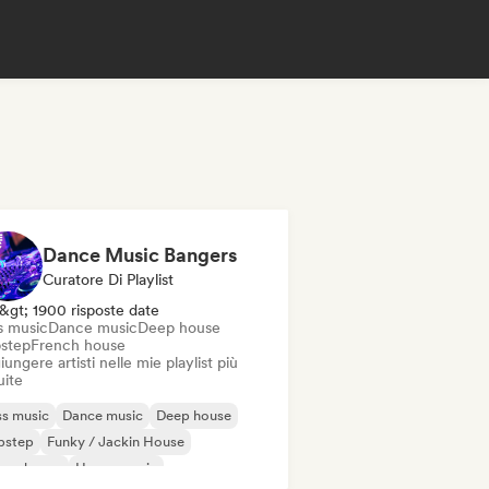
Dance Music Bangers
Curatore Di Playlist
&gt; 1900 risposte date
s music
Dance music
Deep house
step
French house
ungere artisti nelle mie playlist più
uite
s music
Dance music
Deep house
bstep
Funky / Jackin House
ure house
House music