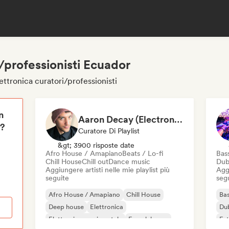
i/professionisti Ecuador
ettronica curatori/professionisti
n
Aaron Decay (Electronic Dream & Chill Electronic Dream playlists)
i?
Curatore Di Playlist
&gt; 3900 risposte date
Afro House / Amapiano
Beats / Lo-fi
Bas
Chill House
Chill out
Dance music
Dub
Aggiungere artisti nelle mie playlist più
Aggi
seguite
seg
Afro House / Amapiano
Chill House
Bas
Deep house
Elettronica
Du
Elettronica sperimentale
French house
Fut