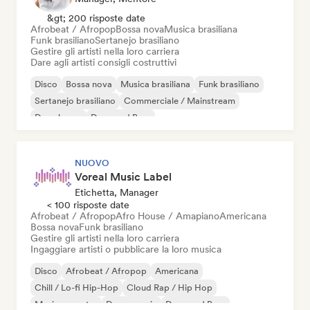
&gt; 200 risposte date
Afrobeat / Afropop
Bossa nova
Musica brasiliana
Funk brasiliano
Sertanejo brasiliano
Gestire gli artisti nella loro carriera
Dare agli artisti consigli costruttivi
Disco
Bossa nova
Musica brasiliana
Funk brasiliano
Sertanejo brasiliano
Commerciale / Mainstream
Deep house
Drum and Bass
NUOVO
Voreal Music Label
Etichetta, Manager
< 100 risposte date
Afrobeat / Afropop
Afro House / Amapiano
Americana
Bossa nova
Funk brasiliano
Gestire gli artisti nella loro carriera
Ingaggiare artisti o pubblicare la loro musica
Disco
Afrobeat / Afropop
Americana
Chill / Lo-fi Hip-Hop
Cloud Rap / Hip Hop
Musica country
Dance music
Drum and Bass