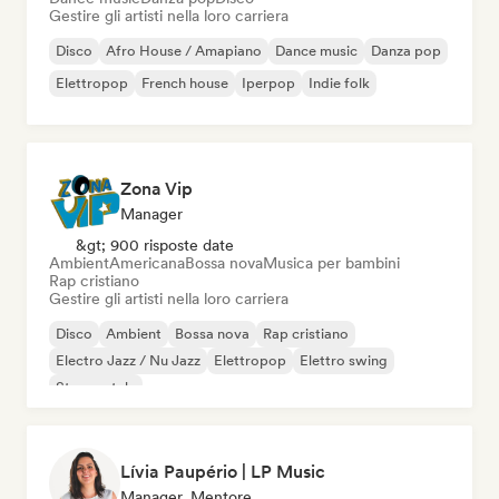
Gestire gli artisti nella loro carriera
Disco
Afro House / Amapiano
Dance music
Danza pop
Elettropop
French house
Iperpop
Indie folk
Zona Vip
Manager
&gt; 900 risposte date
Ambient
Americana
Bossa nova
Musica per bambini
Rap cristiano
Gestire gli artisti nella loro carriera
Disco
Ambient
Bossa nova
Rap cristiano
Electro Jazz / Nu Jazz
Elettropop
Elettro swing
Strumentale
Lívia Paupério | LP Music
Manager, Mentore