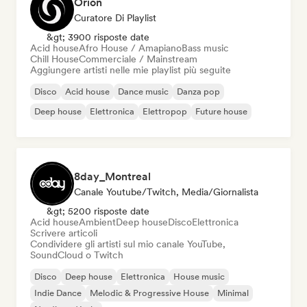
Orion
Curatore Di Playlist
&gt; 3900 risposte date
Acid house
Afro House / Amapiano
Bass music
Chill House
Commerciale / Mainstream
Aggiungere artisti nelle mie playlist più seguite
Disco
Acid house
Dance music
Danza pop
Deep house
Elettronica
Elettropop
Future house
8day_Montreal
Canale Youtube/Twitch, Media/Giornalista
&gt; 5200 risposte date
Acid house
Ambient
Deep house
Disco
Elettronica
Scrivere articoli
Condividere gli artisti sul mio canale YouTube,
SoundCloud o Twitch
Disco
Deep house
Elettronica
House music
Indie Dance
Melodic & Progressive House
Minimal