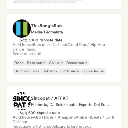
Funky / Jackin House
House music
ThisSongIsSick
Media/Giornalista
&gt; 3000 risposte date
Acid house
Bass music
Chill out
Cloud Rap / Hip Hop
Dance music
Scrivere articoli
Disco
Bass music
Chill out
Dance music
Drum and Bass
Dubstep
Elettronica
Future house
Sincopat / AFFKT
Etichetta, DJ Selezionato, Esperto Del Suono
&gt; 600 risposte date
Acid house
Afro House / Amapiano
Ambient
Beats / Lo-fi
Chill out
Ingaggiare artisti o pubblicare la loro musica