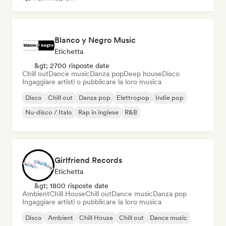
Nu-disco / Italo
Blanco y Negro Music
Etichetta
&gt; 2700 risposte date
Chill out
Dance music
Danza pop
Deep house
Disco
Ingaggiare artisti o pubblicare la loro musica
Disco
Chill out
Danza pop
Elettropop
Indie pop
Nu-disco / Italo
Rap in inglese
R&B
Girlfriend Records
Etichetta
&gt; 1800 risposte date
Ambient
Chill House
Chill out
Dance music
Danza pop
Ingaggiare artisti o pubblicare la loro musica
Disco
Ambient
Chill House
Chill out
Dance music