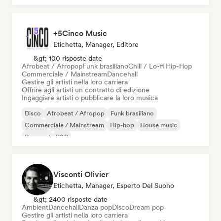
+5Cinco Music
Etichetta, Manager, Editore
&gt; 100 risposte date
Afrobeat / Afropop
Funk brasiliano
Chill / Lo-fi Hip-Hop
Commerciale / Mainstream
Dancehall
Gestire gli artisti nella loro carriera
Offrire agli artisti un contratto di edizione
Ingaggiare artisti o pubblicare la loro musica
Disco
Afrobeat / Afropop
Funk brasiliano
Commerciale / Mainstream
Hip-hop
House music
Pop soul
R&B
Visconti Olivier
Etichetta, Manager, Esperto Del Suono
&gt; 2400 risposte date
Ambient
Dancehall
Danza pop
Disco
Dream pop
Gestire gli artisti nella loro carriera