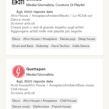
Media/Giornalista, Curatore Di Playlist
&gt; 5500 risposte date
Afro House / Amapiano
Ambient
Beats / Lo-fi
Chill out
Dance music
Scrivere articoli
Creare post o reel di grande impatto sugli artisti
Aggiungere artisti nelle mie playlist più seguite
Disco
Afro House / Amapiano
Danza pop
Deep house
Drum and Bass
Dubstep
Hard Techno
Indie Dance
Guettapen
Media/Giornalista
&gt; 3500 risposte date
Acid house
Afro House / Amapiano
Ambient
Bass music
Chill House
Scrivere articoli
Disco
Afro House / Amapiano
Chill House
Dance music
Elettronica
French house