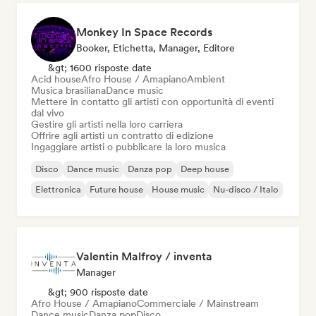
Monkey In Space Records
Booker, Etichetta, Manager, Editore
&gt; 1600 risposte date
Acid house
Afro House / Amapiano
Ambient
Musica brasiliana
Dance music
Mettere in contatto gli artisti con opportunità di eventi
dal vivo
Gestire gli artisti nella loro carriera
Offrire agli artisti un contratto di edizione
Ingaggiare artisti o pubblicare la loro musica
Disco
Dance music
Danza pop
Deep house
Elettronica
Future house
House music
Nu-disco / Italo
Valentin Malfroy / inventa
Manager
&gt; 900 risposte date
Afro House / Amapiano
Commerciale / Mainstream
Dance music
Danza pop
Disco