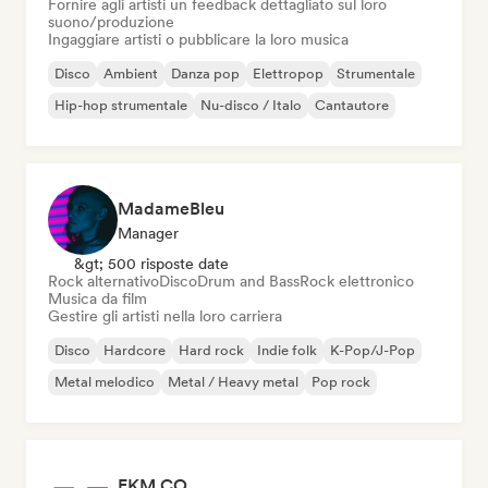
Fornire agli artisti un feedback dettagliato sul loro
suono/produzione
Ingaggiare artisti o pubblicare la loro musica
Disco
Ambient
Danza pop
Elettropop
Strumentale
Hip-hop strumentale
Nu-disco / Italo
Cantautore
MadameBleu
Manager
&gt; 500 risposte date
Rock alternativo
Disco
Drum and Bass
Rock elettronico
Musica da film
Gestire gli artisti nella loro carriera
Disco
Hardcore
Hard rock
Indie folk
K-Pop/J-Pop
Metal melodico
Metal / Heavy metal
Pop rock
EKM.CO