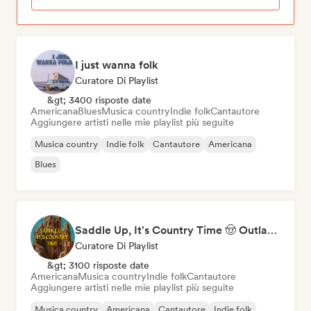
I just wanna folk
Curatore Di Playlist
&gt; 3400 risposte date
Americana
Blues
Musica country
Indie folk
Cantautore
Aggiungere artisti nelle mie playlist più seguite
Musica country
Indie folk
Cantautore
Americana
Blues
Saddle Up, It's Country Time 🤠 Outlaw Country, Americana & Country Rock
Curatore Di Playlist
&gt; 3100 risposte date
Americana
Musica country
Indie folk
Cantautore
Aggiungere artisti nelle mie playlist più seguite
Musica country
Americana
Cantautore
Indie folk