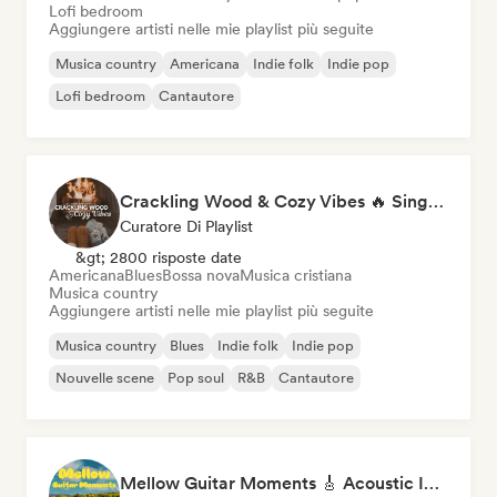
Lofi bedroom
Aggiungere artisti nelle mie playlist più seguite
Musica country
Americana
Indie folk
Indie pop
Lofi bedroom
Cantautore
Crackling Wood & Cozy Vibes 🔥 Singer-Songwriter, Dream Pop & Bedroom Pop
Curatore Di Playlist
&gt; 2800 risposte date
Americana
Blues
Bossa nova
Musica cristiana
Musica country
Aggiungere artisti nelle mie playlist più seguite
Musica country
Blues
Indie folk
Indie pop
Nouvelle scene
Pop soul
R&B
Cantautore
Mellow Guitar Moments 🎸 Acoustic Indie Folk & Singer-Songwriter