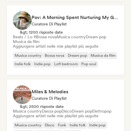
Pov: A Morning Spent Nurturing My Garden
Curatore Di Playlist
&gt; 1200 risposte date
Beats / Lo-fi
Bossa nova
Musica country
Dream pop
Musica da film
Aggiungere artisti nelle mie playlist più seguite
Musica country
Bossa nova
Dream pop
Musica da film
Indie folk
Indie pop
Lofi bedroom
Pop soul
Miles & Melodies
Curatore Di Playlist
&gt; 2500 risposte date
Musica country
Danza pop
Disco
Dream pop
Elettropop
Aggiungere artisti nelle mie playlist più seguite
Musica country
Disco
Funk
Indie folk
Indie pop