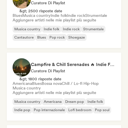
Curatore Di Playlist
&gt; 2500 risposte date
Blues
Musica country
Indie folk
Indie rock
Strumentale
Aggiungere artisti nelle mie playlist più seguite
Musica country
Indie folk
Indie rock
Strumentale
Cantautore
Blues
Pop rock
Shoegaze
Campfire & Chill Serenades 🔥 Indie Folk, Acoustic & Singer-Songwriter
Curatore Di Playlist
&gt; 1800 risposte date
Americana
Blues
Bossa nova
Chill / Lo-fi Hip-Hop
Musica country
Aggiungere artisti nelle mie playlist più seguite
Musica country
Americana
Dream pop
Indie folk
Indie pop
Pop internazionale
Lofi bedroom
Pop soul