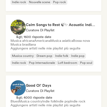
Indie rock
Nouvelle scene
Pop rock
Calm Songs to Rest 🍃✨ Acoustic Indie Folk & Singer-Songwriter
Curatore Di Playlist
&gt; 1600 risposte date
Musica africana
Americana
Musica asiatica
Bossa nova
Musica brasiliana
Aggiungere artisti nelle mie playlist più seguite
Musica country
Dream pop
Indie folk
Indie pop
Indie rock
Pop internazionale
Lofi bedroom
Pop soul
Good Ol' Days
Curatore Di Playlist
&gt; 4000 risposte date
Blues
Musica country
Indie folk
Indie pop
Indie rock
Aggiungere artisti nelle mie playlist più seguite