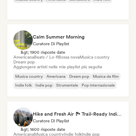
Calm Summer Morning
Curatore Di Playlist
&gt; 1900 risposte date
Americana
Beats / Lo-fi
Bossa nova
Musica country
Dream pop
Aggiungere artisti nelle mie playlist più seguite
Musica country
Americana
Dream pop
Musica da film
Indie folk
Indie pop
Strumentale
Pop internazionale
Hike and Fresh Air 🏞️ Trail-Ready Indie Folk & Acoustic
Curatore Di Playlist
&gt; 1600 risposte date
Americana
Musica country
Indie folk
Indie pop