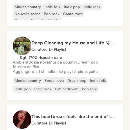
Musica country
Indie folk
Indie pop
Indie rock
Nouvelle scene
Pop rock
Cantautore
Chanson Française/Variété
Deep Cleaning my House and Life 🫧 Bedroom Pop & Indie Pop
Curatore Di Playlist
&gt; 1700 risposte date
Ambient
Bossa nova
Musica country
Dream pop
Musica da film
Aggiungere artisti nelle mie playlist più seguite
Musica country
Bossa nova
Dream pop
Indie folk
Indie pop
Indie rock
Lofi bedroom
Pop soul
This heartbreak feels like the end of the world
Curatore Di Playlist