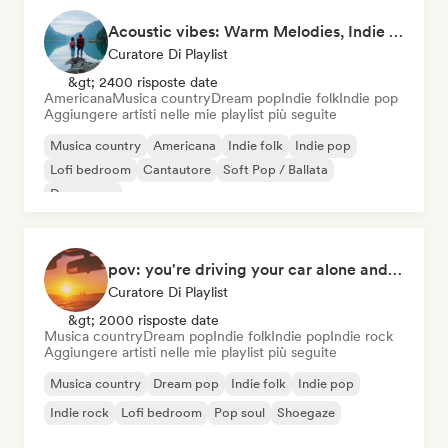
Acoustic vibes: Warm Melodies, Indie Folk & Singer-Songwriter 🏞️
Curatore Di Playlist
&gt; 2400 risposte date
Americana
Musica country
Dream pop
Indie folk
Indie pop
Aggiungere artisti nelle mie playlist più seguite
Musica country
Americana
Indie folk
Indie pop
Lofi bedroom
Cantautore
Soft Pop / Ballata
Dream pop
pov: you're driving your car alone and it's golden hour
Curatore Di Playlist
&gt; 2000 risposte date
Musica country
Dream pop
Indie folk
Indie pop
Indie rock
Aggiungere artisti nelle mie playlist più seguite
Musica country
Dream pop
Indie folk
Indie pop
Indie rock
Lofi bedroom
Pop soul
Shoegaze