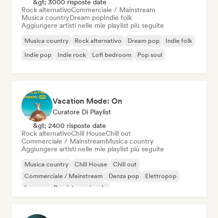
&gt; 3000 risposte date
Rock alternativo
Commerciale / Mainstream
Musica country
Dream pop
Indie folk
Aggiungere artisti nelle mie playlist più seguite
Musica country
Rock alternativo
Dream pop
Indie folk
Indie pop
Indie rock
Lofi bedroom
Pop soul
Vacation Mode: On
Curatore Di Playlist
&gt; 2400 risposte date
Rock alternativo
Chill House
Chill out
Commerciale / Mainstream
Musica country
Aggiungere artisti nelle mie playlist più seguite
Musica country
Chill House
Chill out
Commerciale / Mainstream
Danza pop
Elettropop
Iperpop
Pop internazionale