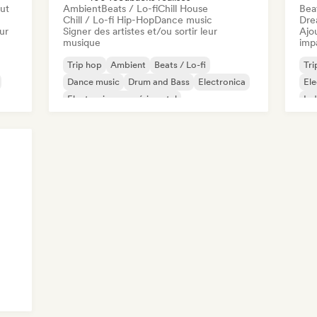
out
Ambient
Beats / Lo-fi
Chill House
Beat
Chill / Lo-fi Hip-Hop
Dance music
Dre
ur
Signer des artistes et/ou sortir leur
Ajo
musique
imp
Trip hop
Ambient
Beats / Lo-fi
Tri
Dance music
Drum and Bass
Electronica
El
Electronique expérimental
Ind
Jazz expérimental