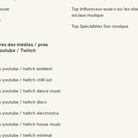
House
Top Influenceur·euse·s sur les rés
sociaux musique
o
Top Spécialistes Son musique
es des médias / pros
outube / Twitch
s youtube / twitch ambient
 youtube / twitch chill out
s youtube / twitch dance music
s youtube / twitch disco
s youtube / twitch electronica
s youtube / twitch house music
s youtube / twitch minimal