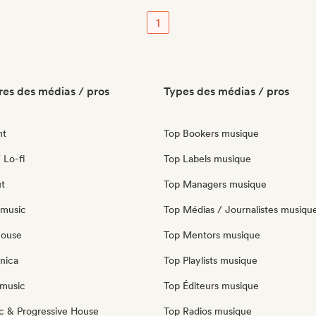
1
es des médias / pros
Types des médias / pros
nt
Top Bookers musique
 Lo-fi
Top Labels musique
ut
Top Managers musique
 music
Top Médias / Journalistes musiqu
house
Top Mentors musique
nica
Top Playlists musique
music
Top Éditeurs musique
c & Progressive House
Top Radios musique