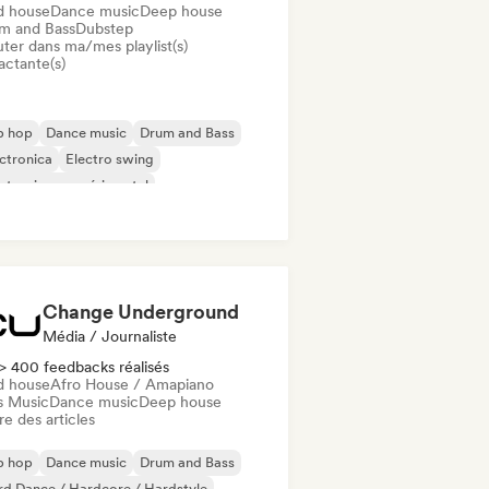
d house
Dance music
Deep house
m and Bass
Dubstep
uter dans ma/mes playlist(s)
actante(s)
p hop
Dance music
Drum and Bass
ctronica
Electro swing
ctronique expérimental
ky / Jackin House
Future house
Change Underground
Média / Journaliste
> 400 feedbacks réalisés
d house
Afro House / Amapiano
s Music
Dance music
Deep house
re des articles
p hop
Dance music
Drum and Bass
d Dance / Hardcore / Hardstyle