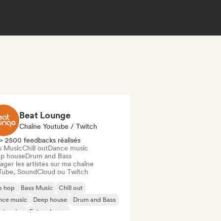
Beat Lounge
Chaîne Youtube / Twitch
> 2500 feedbacks réalisés
s Music
Chill out
Dance music
p house
Drum and Bass
ager les artistes sur ma chaîne
Tube, SoundCloud ou Twitch
p hop
Bass Music
Chill out
nce music
Deep house
Drum and Bass
ctronica
Future house