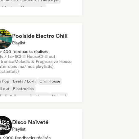
rd Techno
House music
odic & Progressive House
lodic Techno
Poolside Electro Chill
Playlist
> 400 feedbacks réalisés
s / Lo-fi
Chill House
Chill out
ctronica
Melodic & Progressive House
uter dans ma/mes playlist(s)
actante(s)
p hop
Beats / Lo-fi
Chill House
ll out
Electronica
odic & Progressive House
Minimal
ganic House / Downtempo
Disco Naïveté
Playlist
> 9900 feedbacks réalisés