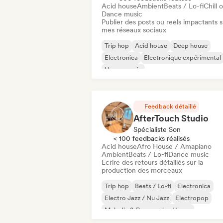
Acid house
Ambient
Beats / Lo-fi
Chill 
Dance music
Publier des posts ou reels impactants s
mes réseaux sociaux
Trip hop
Acid house
Deep house
Electronica
Electronique expérimental
House music
Melodic & Progressive House
Minimal
Feedback détaillé
AfterTouch Studio
Spécialiste Son
< 100 feedbacks réalisés
Acid house
Afro House / Amapiano
Ambient
Beats / Lo-fi
Dance music
Ecrire des retours détaillés sur la
production des morceaux
Trip hop
Beats / Lo-fi
Electronica
Electro Jazz / Nu Jazz
Electropop
Melodic & Progressive House
Melodic Techno
Nu-disco / Italo