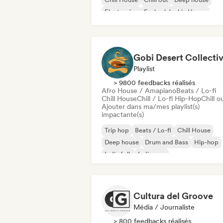
Electronica
Funky / Jackin House
Gobi Desert Collecti
Playlist
> 9800 feedbacks réalisés
Afro House / Amapiano
Beats / Lo-fi
Chill House
Chill / Lo-fi Hip-Hop
Chill o
Ajouter dans ma/mes playlist(s)
impactante(s)
Trip hop
Beats / Lo-fi
Chill House
Deep house
Drum and Bass
Hip-hop
Indie folk
Indie pop
Cultura del Groove
Média / Journaliste
> 800 feedbacks réalisés