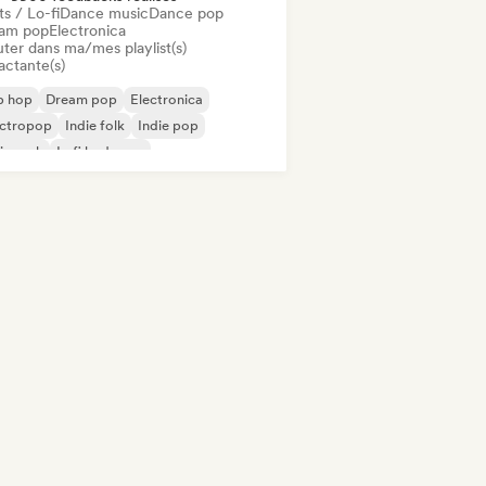
s / Lo-fi
Dance music
Dance pop
am pop
Electronica
uter dans ma/mes playlist(s)
actante(s)
p hop
Dream pop
Electronica
ectropop
Indie folk
Indie pop
ie rock
Lofi bedroom