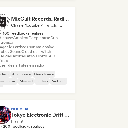
MixCult Records, Radio and Sub Labels
Chaîne Youtube / Twitch, Label, Radio
< 100 feedbacks réalisés
d house
Ambient
Deep house
Dub
ctronica
ager les artistes sur ma chaîne
Tube, SoundCloud ou Twitch
er des artistes et/ou sortir leur
ique
user des artistes en radio
p hop
Acid house
Deep house
use music
Minimal
Techno
Ambient
b
NOUVEAU
Tokyo Electronic Drift 🏎️ Schranz, Hard Techno & Anime EDM
Playlist
> 200 feedbacks réalisés