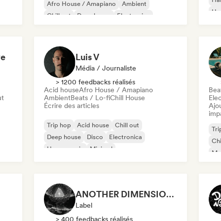
Afro House / Amapiano
Ambient
Ha
Chill out
Deep house
Electronica
Mel
Me
ve
Luis V
Média / Journaliste
> 1200 feedbacks réalisés
Acid house
Afro House / Amapiano
Beat
ut
Ambient
Beats / Lo-fi
Chill House
Ele
Écrire des articles
Ajo
imp
Trip hop
Acid house
Chill out
Tri
Deep house
Disco
Electronica
Chi
House music
Minimal
Mel
Or
ANOTHER DIMENSION MUSIC
Label
> 400 feedbacks réalisés