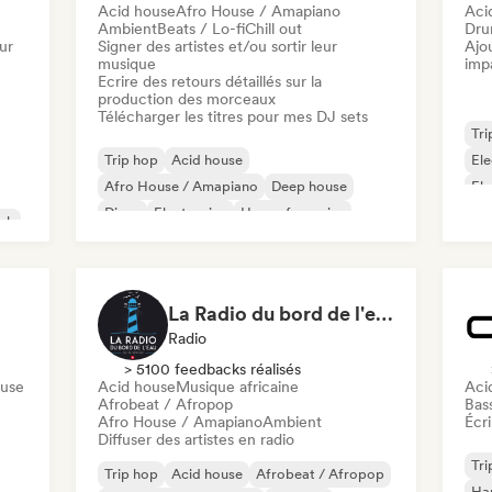
Acid house
Afro House / Amapiano
Aci
Ambient
Beats / Lo-fi
Chill out
Dru
ur
Signer des artistes et/ou sortir leur
Ajo
musique
imp
Ecrire des retours détaillés sur la
production des morceaux
Télécharger les titres pour mes DJ sets
Tri
Trip hop
Acid house
Ele
Afro House / Amapiano
Deep house
Ele
Disco
Electronica
House française
Fun
nk
House music
La Radio du bord de l'eau - DAB+ Radio Station (Switzerland)
Radio
> 5100 feedbacks réalisés
ouse
Acid house
Musique africaine
Aci
Afrobeat / Afropop
Bas
Afro House / Amapiano
Ambient
Écri
Diffuser des artistes en radio
Tri
Trip hop
Acid house
Afrobeat / Afropop
Har