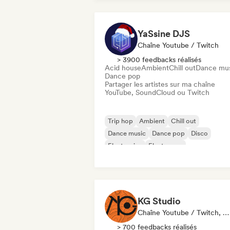
YaSsine DJS
Chaîne Youtube / Twitch
> 3900 feedbacks réalisés
Acid house
Ambient
Chill out
Dance mu
Dance pop
Partager les artistes sur ma chaîne
YouTube, SoundCloud ou Twitch
Trip hop
Ambient
Chill out
Dance music
Dance pop
Disco
Electronica
Electropop
KG Studio
Chaîne Youtube / Twitch, Label, Influenceur·euse Sur Les Réseaux Sociaux
> 700 feedbacks réalisés