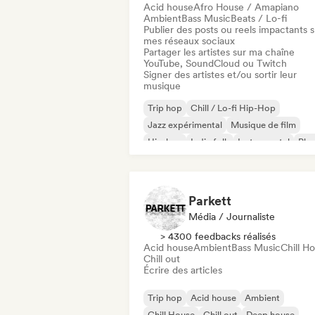
Acid house
Afro House / Amapiano
Ambient
Bass Music
Beats / Lo-fi
Publier des posts ou reels impactants s
mes réseaux sociaux
Partager les artistes sur ma chaîne
YouTube, SoundCloud ou Twitch
Signer des artistes et/ou sortir leur
musique
Trip hop
Chill / Lo-fi Hip-Hop
Jazz expérimental
Musique de film
Hip-hop
Indie folk
Instrumental
Pho
Parkett
Média / Journaliste
> 4300 feedbacks réalisés
Acid house
Ambient
Bass Music
Chill H
Chill out
Écrire des articles
Trip hop
Acid house
Ambient
Chill House
Chill out
Deep house