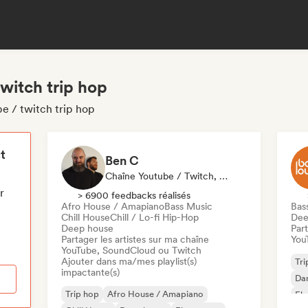
witch trip hop
e / twitch trip hop
t
Ben C
Chaîne Youtube / Twitch, Playlist
r
> 6900 feedbacks réalisés
Afro House / Amapiano
Bass Music
Bas
Chill House
Chill / Lo-fi Hip-Hop
Dee
Deep house
Part
Partager les artistes sur ma chaîne
You
YouTube, SoundCloud ou Twitch
Ajouter dans ma/mes playlist(s)
Tri
impactante(s)
Da
Trip hop
Afro House / Amapiano
Ele