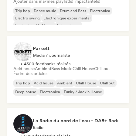
Ajouter dans ma/mes playlist(s) impactante(s)
Trip hop
Dance music
Drum and Bass
Electronica
Electro swing
Electronique expérimental
Funky / Jackin House
Future house
Parkett
Média / Journaliste
> 4300 feedbacks réalisés
Acid house
Ambient
Bass Music
Chill House
Chill out
Écrire des articles
Trip hop
Acid house
Ambient
Chill House
Chill out
Deep house
Electronica
Funky / Jackin House
La Radio du bord de l'eau - DAB+ Radio Station (Switzerland)
Radio