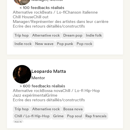
< 100 feedbacks réalisés
Alternative rock
Beats / Lo-fi
Chanson italienne
Chill House
Chill out
Manager/Représenter des artistes dans leur carrière
Ecrire des retours détaillés/constructifs
Trip hop
Alternative rock
Dream pop
Indie folk
Indie rock
New wave
Pop punk
Pop rock
Leopardo Matta
Mentor
> 600 feedbacks réalisés
Alternative rock
Bossa nova
Chill / Lo-fi Hip-Hop
Jazz expérimental
Grime
Ecrire des retours détaillés/constructifs
Trip hop
Alternative rock
Bossa nova
Chill / Lo-fi Hip-Hop
Grime
Pop soul
Rap francais
R&B