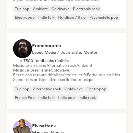
Trip hop
Ambient
Coldwave
Electronic rock
Electropop
Indie folk
Nu-disco / Italo
Psychedelic pop
Frenchorama
Label, Média / Journaliste, Mentor
> 7500 feedbacks réalisés
Musique africaine
Alternative rock
Ambient
Musique Brésilienne
Coldwave
Ecrire des retours détaillés/constructifs
Écrire des articles
Signer des artistes et/ou sortir leur musique
Trip hop
Alternative rock
Coldwave
Electropop
French Pop
Indie folk
Indie pop
Indie rock
Elvisattack
Manager, Mentor