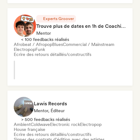
Experts Groover
Trouve plus de dates en 1h de Coaching
Mentor
< 100 feedbacks réalisés
Afrobeat / Afropop
Blues
Commercial / Mainstream
Electropop
Funk
Ecrire des retours détaillés/constructifs
Lawis Records
Mentor, Éditeur
> 500 feedbacks réalisés
Ambient
Coldwave
Electronic rock
Electropop
House française
Ecrire des retours détaillés/constructifs
Signer des contrats d’édition avec des artistes