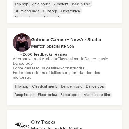
Trip hop
Acid house
Ambient
Bass Music
Drum and Bass
Dubstep
Electronica
Electronique expérimental
Gabriele Carone - NewAir Studio
Mentor, Spécialiste Son
> 2600 feedbacks réalisés
Alternative rock
Ambient
Classical music
Dance music
Dance pop
Ecrire des retours détaillés/constructifs
Ecrire des retours détaillés sur la production des
morceaux
Trip hop
Classical music
Dance music
Dance pop
Deep house
Electronica
Electropop
Musique de film
City Tracks
Média / Journaliste, Mentor