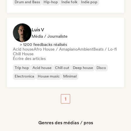
Drum and Bass
Hip-hop
Indie folk
Indie pop
Luis V
Média / Journaliste
> 1200 feedbacks réalisés
Acid house
Afro House / Amapiano
Ambient
Beats / Lo-fi
Chill House
Écrire des articles
Trip hop
Acid house
Chill out
Deep house
Disco
Electronica
House music
Minimal
1
Genres des médias / pros