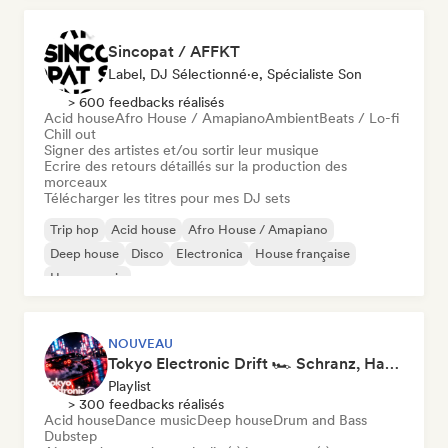
Sincopat / AFFKT
Label, DJ Sélectionné·e, Spécialiste Son
> 600 feedbacks réalisés
Acid house
Afro House / Amapiano
Ambient
Beats / Lo-fi
Chill out
Signer des artistes et/ou sortir leur musique
Ecrire des retours détaillés sur la production des
morceaux
Télécharger les titres pour mes DJ sets
Trip hop
Acid house
Afro House / Amapiano
Deep house
Disco
Electronica
House française
House music
NOUVEAU
Tokyo Electronic Drift 🏎️ Schranz, Hard Techno & Anime EDM
Playlist
> 300 feedbacks réalisés
Acid house
Dance music
Deep house
Drum and Bass
Dubstep