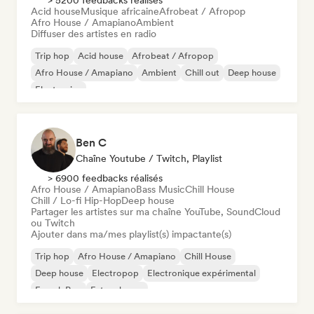
> 5200 feedbacks réalisés
Acid house
Musique africaine
Afrobeat / Afropop
Afro House / Amapiano
Ambient
Diffuser des artistes en radio
Trip hop
Acid house
Afrobeat / Afropop
Afro House / Amapiano
Ambient
Chill out
Deep house
Electronica
Ben C
Chaîne Youtube / Twitch, Playlist
> 6900 feedbacks réalisés
Afro House / Amapiano
Bass Music
Chill House
Chill / Lo-fi Hip-Hop
Deep house
Partager les artistes sur ma chaîne YouTube, SoundCloud
ou Twitch
Ajouter dans ma/mes playlist(s) impactante(s)
Trip hop
Afro House / Amapiano
Chill House
Deep house
Electropop
Electronique expérimental
French Pop
Future house