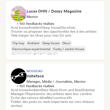
Lucas OHN / Doozy Magazine
Mentor
> 100 feedbacks réalisés
Acid house
Ambient
Deep house
Disco
Dub
Trouver ou proposer des opportunités live à des artistes
Télécharger les titres pour mes DJ sets
Trip hop
Ambient
Deep house
Disco
Electronique expérimental
Funky / Jackin House
House music
Nu-disco / Italo
NOUVEAU
Volteface
Manager, Média / Journaliste, Mentor
< 100 feedbacks réalisés
Acid house
Ambient
Bass Music
Drum and Bass
Dubstep
Manager/Représenter des artistes dans leur carrière
Ecrire des retours détaillés/constructifs
Publier des posts ou reels impactants sur mes réseaux
sociaux