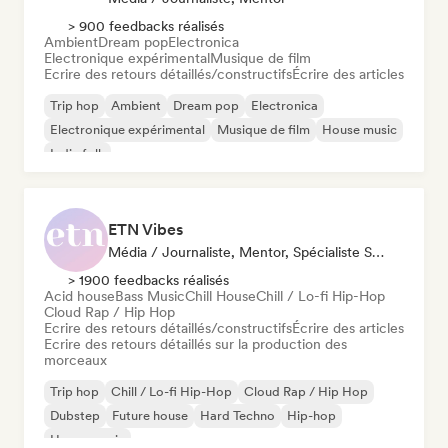
> 900 feedbacks réalisés
Ambient
Dream pop
Electronica
Electronique expérimental
Musique de film
Ecrire des retours détaillés/constructifs
Écrire des articles
Trip hop
Ambient
Dream pop
Electronica
Electronique expérimental
Musique de film
House music
Indie folk
ETN Vibes
Média / Journaliste, Mentor, Spécialiste Son
> 1900 feedbacks réalisés
Acid house
Bass Music
Chill House
Chill / Lo-fi Hip-Hop
Cloud Rap / Hip Hop
Ecrire des retours détaillés/constructifs
Écrire des articles
Ecrire des retours détaillés sur la production des
morceaux
Trip hop
Chill / Lo-fi Hip-Hop
Cloud Rap / Hip Hop
Dubstep
Future house
Hard Techno
Hip-hop
House music