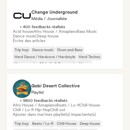
Change Underground
Média / Journaliste
> 400 feedbacks réalisés
Acid house
Afro House / Amapiano
Bass Music
Dance music
Deep house
Écrire des articles
Trip hop
Dance music
Drum and Bass
Hard Dance / Hardcore / Hardstyle
Hard Techno
House music
Melodic & Progressive House
Melodic Techno
Gobi Desert Collective
Playlist
> 9800 feedbacks réalisés
Afro House / Amapiano
Beats / Lo-fi
Chill House
Chill / Lo-fi Hip-Hop
Chill out
Ajouter dans ma/mes playlist(s) impactante(s)
Trip hop
Beats / Lo-fi
Chill House
Deep house