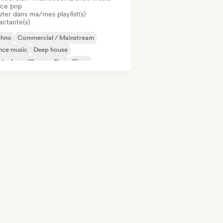
ce pop
uter dans ma/mes playlist(s)
actante(s)
chno
Commercial / Mainstream
nce music
Deep house
utschpop/German Pop
Disco
ectropop
French Pop