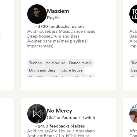
Mazdem
Playlist
> 3700 feedbacks réalisés
Acid house
Bass Music
Dance music
Aci
c
Deep house
Drum and Bass
Bas
Ajouter dans ma/mes playlist(s)
Ajo
impactante(s)
imp
Techno
Acid house
Dance music
Te
Drum and Bass
Future house
Ba
Hard Dance / Hardcore / Hardstyle
De
Hard Techno
Melodic & Progressive House
No Mercy
Chaîne Youtube / Twitch
> 2400 feedbacks réalisés
Acid house
Afro House / Amapiano
Afr
Ambient
Beats / Lo-fi
Chill House
Com