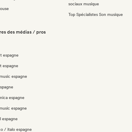
sociaux musique
House
Top Spécialistes Son musique
es des médias / pros
t espagne
ut espagne
music espagne
espagne
onica espagne
music espagne
l espagne
o / italo espagne