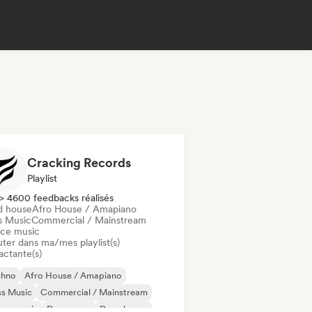
Cracking Records
Playlist
> 4600 feedbacks réalisés
d house
Afro House / Amapiano
s Music
Commercial / Mainstream
ce music
uter dans ma/mes playlist(s)
actante(s)
chno
Afro House / Amapiano
ss Music
Commercial / Mainstream
nce music
Dance pop
Deep house