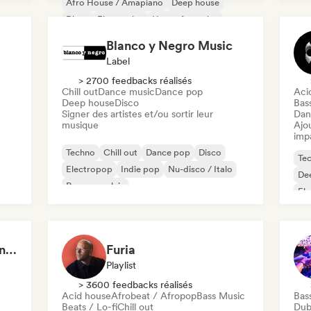
Afro House / Amapiano
Deep house
Du
Disco
Electronica
House française
House music
Blanco y Negro Music
Label
> 2700 feedbacks réalisés
Chill out
Dance music
Dance pop
Aci
Deep house
Disco
Bas
Signer des artistes et/ou sortir leur
Dan
musique
Ajo
imp
Techno
Chill out
Dance pop
Disco
Te
Electropop
Indie pop
Nu-disco / Italo
De
Rap en anglais
Ele
Hou
Har
Aaron Decay (Electronic Dream & Chill Electronic Dream playlists)
Furia
Playlist
> 3600 feedbacks réalisés
Acid house
Afrobeat / Afropop
Bass Music
Bas
Beats / Lo-fi
Chill out
Dub