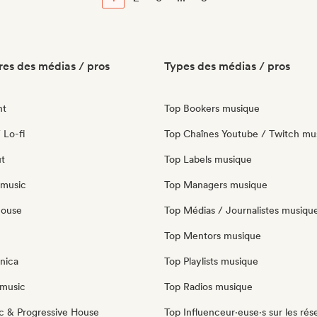
es des médias / pros
Types des médias / pros
nt
Top Bookers musique
 Lo-fi
Top Chaînes Youtube / Twitch mu
ut
Top Labels musique
 music
Top Managers musique
house
Top Médias / Journalistes musiqu
Top Mentors musique
nica
Top Playlists musique
music
Top Radios musique
c & Progressive House
Top Influenceur·euse·s sur les rés