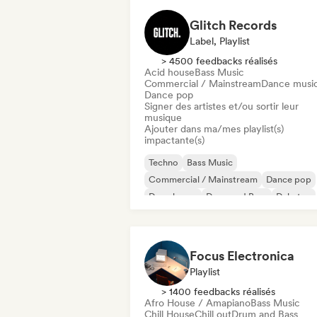
Glitch Records
Label, Playlist
> 4500 feedbacks réalisés
Acid house
Bass Music
Commercial / Mainstream
Dance musi
Dance pop
Signer des artistes et/ou sortir leur
musique
Ajouter dans ma/mes playlist(s)
impactante(s)
Techno
Bass Music
Commercial / Mainstream
Dance pop
Deep house
Drum and Bass
Dubstep
Electronica
Focus Electronica
Playlist
> 1400 feedbacks réalisés
Afro House / Amapiano
Bass Music
Chill House
Chill out
Drum and Bass