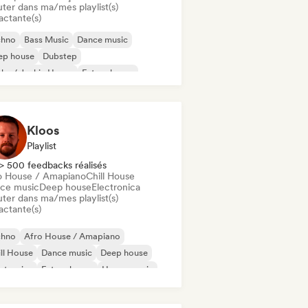
uter dans ma/mes playlist(s)
actante(s)
chno
Bass Music
Dance music
ep house
Dubstep
ky / Jackin House
Future house
use music
Kloos
Playlist
> 500 feedbacks réalisés
o House / Amapiano
Chill House
ce music
Deep house
Electronica
uter dans ma/mes playlist(s)
actante(s)
chno
Afro House / Amapiano
ll House
Dance music
Deep house
ctronica
Future house
House music