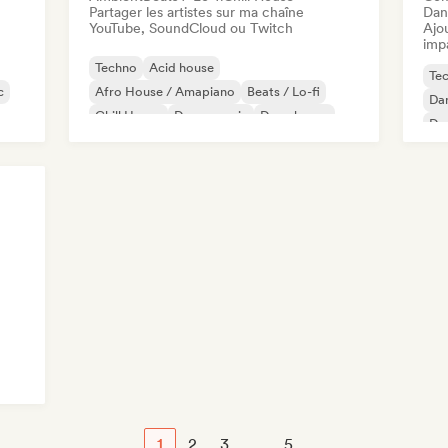
Partager les artistes sur ma chaîne
Dan
YouTube, SoundCloud ou Twitch
Ajo
imp
Techno
Acid house
Te
c
Afro House / Amapiano
Beats / Lo-fi
Da
Chill House
Dance music
Deep house
De
Drum and Bass
El
1
2
3
...
5