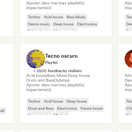
Ajouter dans ma/mes playlist(s)
Ajo
impactante(s)
imp
Techno
Acid house
Bass Music
Te
Dance music
Deep house
Electronica
De
Future house
House music
Fun
Ho
Tecno oscuro
Playlist
> 2500 feedbacks réalisés
Acid house
Bass Music
Deep house
Afr
Drum and Bass
Dubstep
Dan
Ajouter dans ma/mes playlist(s)
Ajo
impactante(s)
imp
Techno
Acid house
Deep house
Te
Drum and Bass
Electronica
Future house
Chi
oël
House music
Minimal
Ele