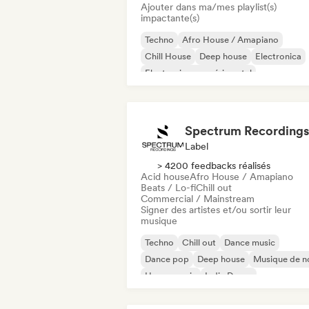
Ajouter dans ma/mes playlist(s)
impactante(s)
Techno
Afro House / Amapiano
Chill House
Deep house
Electronica
Electronique expérimental
House française
Future house
Spectrum Recordings
Label
> 4200 feedbacks réalisés
Acid house
Afro House / Amapiano
Beats / Lo-fi
Chill out
Commercial / Mainstream
Signer des artistes et/ou sortir leur
musique
Techno
Chill out
Dance music
Dance pop
Deep house
Musique de n
House music
Indie Dance