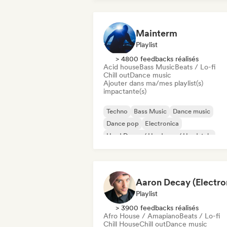
Mainterm
Playlist
> 4800 feedbacks réalisés
Acid house
Bass Music
Beats / Lo-fi
Chill out
Dance music
Ajouter dans ma/mes playlist(s)
impactante(s)
Techno
Bass Music
Dance music
Dance pop
Electronica
Hard Dance / Hardcore / Hardstyle
Hard Techno
House music
Playlist
> 3900 feedbacks réalisés
Afro House / Amapiano
Beats / Lo-fi
Chill House
Chill out
Dance music