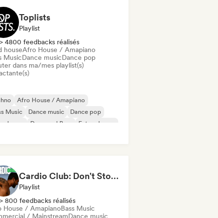
Toplists
Playlist
> 4800 feedbacks réalisés
d house
Afro House / Amapiano
s Music
Dance music
Dance pop
uter dans ma/mes playlist(s)
actante(s)
chno
Afro House / Amapiano
ss Music
Dance music
Dance pop
ep house
Drum and Bass
Future house
Cardio Club: Don't Stop! 💦
Playlist
> 800 feedbacks réalisés
o House / Amapiano
Bass Music
mercial / Mainstream
Dance music