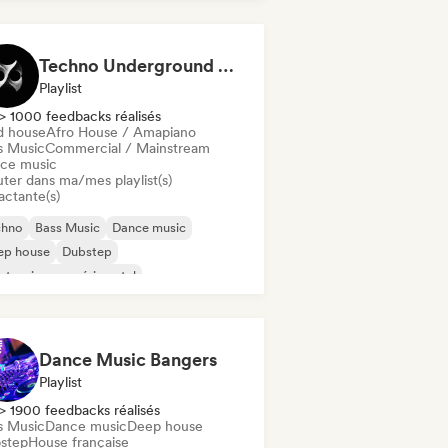
bstep
Techno Underground Rave Anthems by Orphium
Playlist
> 1000 feedbacks réalisés
d house
Afro House / Amapiano
s Music
Commercial / Mainstream
ce music
uter dans ma/mes playlist(s)
actante(s)
chno
Bass Music
Dance music
ep house
Dubstep
ctronique expérimental
se française
d Dance / Hardcore / Hardstyle
Dance Music Bangers
Playlist
> 1900 feedbacks réalisés
s Music
Dance music
Deep house
step
House française