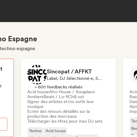
hno Espagne
s techno espagne
t
Sincopat / AFFKT
Label, DJ Sélectionné·e, Spécialiste Son
r
> 600 feedbacks réalisés
Acid house
Afro House / Amapiano
Aci
Ambient
Beats / Lo-fi
Chill out
Bas
Signer des artistes et/ou sortir leur
Dan
musique
Ajo
Ecrire des retours détaillés sur la
imp
production des morceaux
Télécharger les titres pour mes DJ sets
Te
Ba
Techno
Acid house
Da