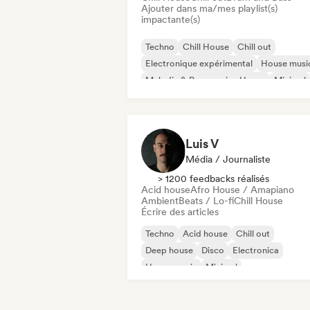
Ajouter dans ma/mes playlist(s)
impactante(s)
Techno
Chill House
Chill out
Electronique expérimental
House musi
Melodic & Progressive House
Minimal
Organic House / Downtempo
Luis V
Média / Journaliste
> 1200 feedbacks réalisés
Acid house
Afro House / Amapiano
Ambient
Beats / Lo-fi
Chill House
Écrire des articles
Techno
Acid house
Chill out
Deep house
Disco
Electronica
House music
Minimal