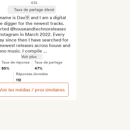
43k
Taux de partage élevé
ame is Dav🆔 and I am a digital 
e digger for the newest tracks.

tarted @houseandtechnoreleases 
Instagram in March 2022. Every 
ay since then I have searched for 
newest releases across house and 
no music. I compile ...
Voir plus
Taux de réponse
Taux de partage
85%
47%
Réponses données
112
Voir les médias / pros similaires