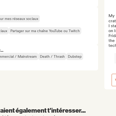
My n
 sur mes réseaux sociaux
crat
I s
on 
ciaux
Partager sur ma chaîne YouTube ou Twitch
Frid
the 
tech
..
mercial / Mainstream
Death / Thrash
Dubstep
aient également t'intéresser...