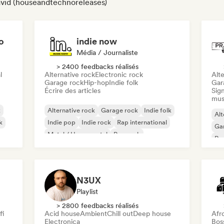
David (houseandtechnoreleases)
o
indie now
Média / Journaliste
> 2400 feedbacks réalisés
l
Alternative rock
Electronic rock
Alte
Garage rock
Hip-hop
Indie folk
Gar
Écrire des articles
Sign
mus
k
Alternative rock
Garage rock
Indie folk
Alt
k
Indie pop
Indie rock
Rap international
Ga
Metal / Heavy metal
Pop rock
Re
N3UX
Playlist
> 2800 feedbacks réalisés
fi
Acid house
Ambient
Chill out
Deep house
Afr
Electronica
Bos