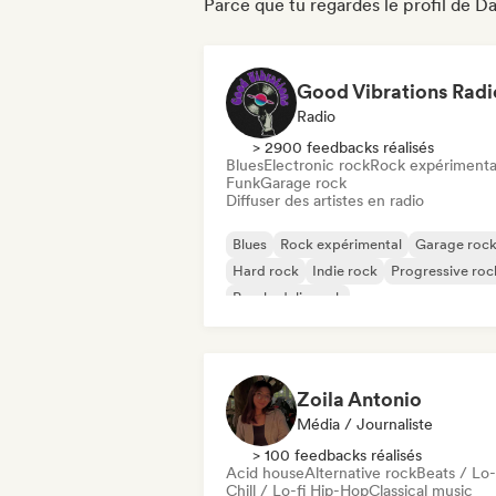
Parce que tu regardes le profil de 
Good Vibrations Radi
Radio
> 2900 feedbacks réalisés
Blues
Electronic rock
Rock expérimenta
Funk
Garage rock
Diffuser des artistes en radio
Blues
Rock expérimental
Garage roc
Hard rock
Indie rock
Progressive roc
Psychedelic rock
Rock & Roll / Classic Rock
Zoila Antonio
Média / Journaliste
> 100 feedbacks réalisés
Acid house
Alternative rock
Beats / Lo-
Chill / Lo-fi Hip-Hop
Classical music