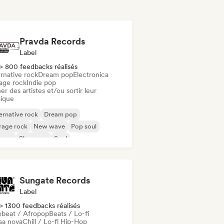
Pravda Records
Label
> 800 feedbacks réalisés
rnative rock
Dream pop
Electronica
age rock
Indie pop
er des artistes et/ou sortir leur
ique
ernative rock
Dream pop
rage rock
New wave
Pop soul
ggae
Shoegaze
Soul
Sungate Records
Label
> 1300 feedbacks réalisés
obeat / Afropop
Beats / Lo-fi
sa nova
Chill / Lo-fi Hip-Hop