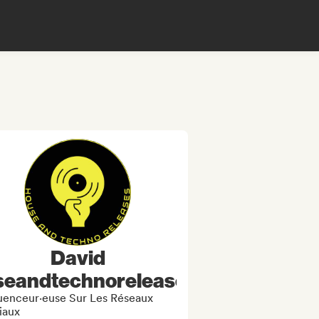
David
seandtechnoreleases)
luenceur·euse Sur Les Réseaux
iaux