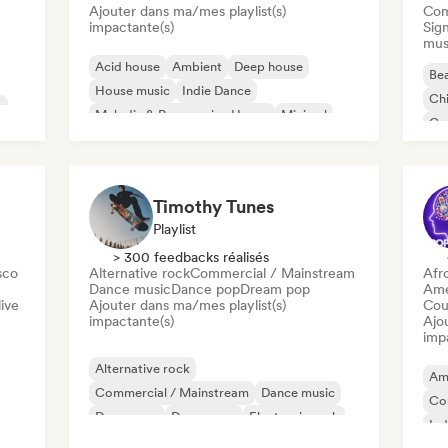
Ajouter dans ma/mes playlist(s)
Com
impactante(s)
Sign
mus
Acid house
Ambient
Deep house
Bea
House music
Indie Dance
Chi
c
Melodic & Progressive House
Minimal
Co
Organic House / Downtempo
Da
Timothy Tunes
Playlist
> 300 feedbacks réalisés
sco
Alternative rock
Commercial / Mainstream
Afr
Dance music
Dance pop
Dream pop
Ame
ive
Ajouter dans ma/mes playlist(s)
Cou
impactante(s)
Ajo
imp
Alternative rock
Am
Commercial / Mainstream
Dance music
Co
Dance pop
Dream pop
Electronic rock
Ind
Future house
Garage rock