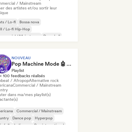
mercial / Mainstream
er des artistes et/ou sortir leur
ique
ts / Lo-fi
Bossa nova
ll / Lo-fi Hip-Hop
mmercial / Mainstream
Dancehall
nce pop
Hip-hop
Pop soul
NOUVEAU
Pop Machine Mode 🤖 AI Music, Indie Pop & Dream Pop
Playlist
< 100 feedbacks réalisés
obeat / Afropop
Alternative rock
ricana
Commercial / Mainstream
ntry
uter dans ma/mes playlist(s)
actante(s)
ericana
Commercial / Mainstream
untry
Dance pop
Hyperpop
ie folk
Indie pop
Pop international