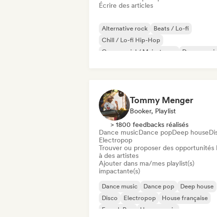
Écrire des articles
Alternative rock
Beats / Lo-fi
Chill / Lo-fi Hip-Hop
Commercial / Mainstream
Dance musi
Disco
Dream pop
House music
Tommy Menger
Booker, Playlist
> 1800 feedbacks réalisés
Dance music
Dance pop
Deep house
Di
Electropop
Trouver ou proposer des opportunités l
à des artistes
Ajouter dans ma/mes playlist(s)
impactante(s)
Dance music
Dance pop
Deep house
Disco
Electropop
House française
French Pop
House music