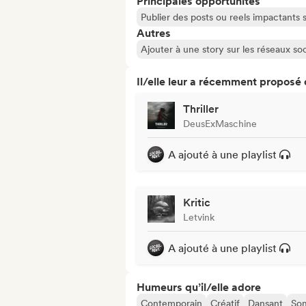
Principales opportunités
Publier des posts ou reels impactants
Autres
Ajouter à une story sur les réseaux so
Il/elle leur a récemment proposé
Thriller
DeusExMaschine
A ajouté à une playlist
Kritic
Letvink
A ajouté à une playlist
Humeurs qu’il/elle adore
Contemporain
Créatif
Dansant
So