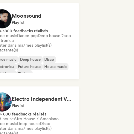
Moonsound
Playlist
> 1800 feedbacks réalisés
ce music
Dance pop
Deep house
Disco
ctronica
uter dans ma/mes playlist(s)
actante(s)
nce music
Deep house
Disco
ctronica
Future house
House music
ch House
Techno
Electro Independent Vs Mainstream
Playlist
> 600 feedbacks réalisés
d house
Afro House / Amapiano
ce music
Deep house
Disco
uter dans ma/mes playlist(s)
actante(s)