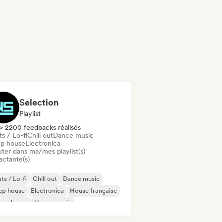
Selection
Playlist
> 2200 feedbacks réalisés
s / Lo-fi
Chill out
Dance music
p house
Electronica
uter dans ma/mes playlist(s)
actante(s)
ts / Lo-fi
Chill out
Dance music
ep house
Electronica
House française
ure house
House music