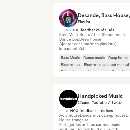
Playlist
> 2000 feedbacks réalisés
Bass Music
Beats / Lo-fi
Dance music
Dance pop
Deep house
Ajouter dans ma/mes playlist(s)
impactante(s)
Bass Music
Dance music
Deep house
Electronica
Electronique expérimental
Future house
House music
Tech Hous
Handpicked Music
Chaîne Youtube / Twitch
> 1400 feedbacks réalisés
Acid house
Dance music
Deep house
Di
House française
Partager les artistes sur ma chaîne
YouTube, SoundCloud ou Twitch