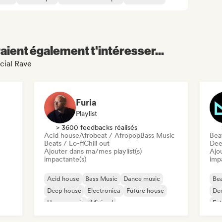
aient également t'intéresser...
cial Rave
Furia
Playlist
> 3600 feedbacks réalisés
Acid house
Afrobeat / Afropop
Bass Music
Beat
Beats / Lo-fi
Chill out
Dee
Ajouter dans ma/mes playlist(s)
Ajo
impactante(s)
imp
Acid house
Bass Music
Dance music
Bea
Deep house
Electronica
Future house
De
House music
Minimal
Fut