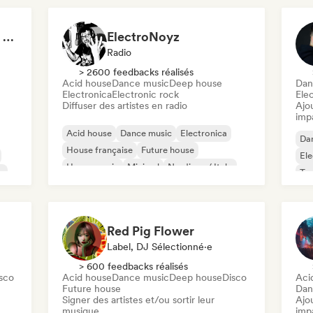
Desande, Bass House, Tech House & House 2021
ElectroNoyz
Radio
> 2600 feedbacks réalisés
Acid house
Dance music
Deep house
Dan
Electronica
Electronic rock
Ele
Diffuser des artistes en radio
Ajo
imp
Acid house
Dance music
Electronica
Da
House française
Future house
Ele
House music
Minimal
Nu-disco / Italo
e
Te
Red Pig Flower
Label, DJ Sélectionné·e
> 600 feedbacks réalisés
sco
Acid house
Dance music
Deep house
Disco
Aci
Future house
Dan
Signer des artistes et/ou sortir leur
Ajo
musique
imp