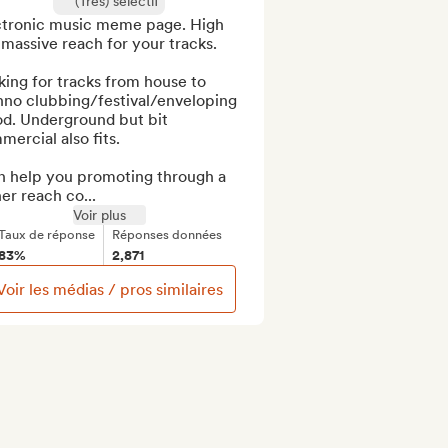
(Très) sélectif
ctronic music meme page. High 
massive reach for your tracks. 

ing for tracks from house to 
hno clubbing/festival/enveloping 
d. Underground but bit 
ercial also fits.

n help you promoting through a 
er reach co...
Voir plus
Taux de réponse
Réponses données
83%
2,871
Voir les médias / pros similaires