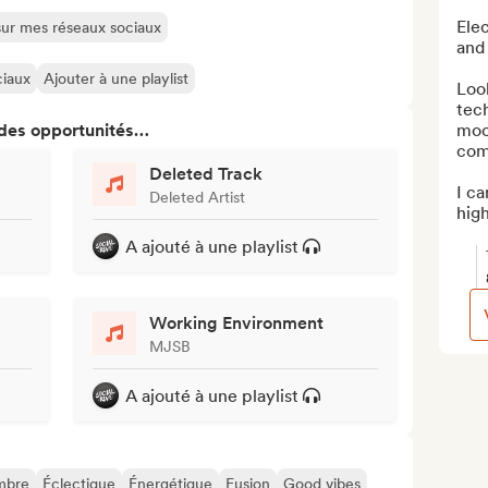
Ele
 sur mes réseaux sociaux
and 
ciaux
Ajouter à une playlist
Look
tec
 des opportunités…
moo
comm
Deleted Track
I ca
Deleted Artist
high
A ajouté à une playlist
Working Environment
MJSB
A ajouté à une playlist
mbre
Éclectique
Énergétique
Fusion
Good vibes