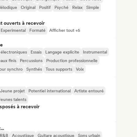
élodique
Original
Positif
Psyché
Relax
Simple
t ouverts à recevoir
Experimental
Formaté
Afficher tout +5
re
 électroniques
Essais
Langage explicite
Instrumental
ux finis
Percussions
Production professionnelle
our synchro
Synthés
Tous supports
Voix
Jeune projet
Potentiel international
Artiste entouré
Jeunes talents
isposés à recevoir
..
R&B
Acoustique
Guitare acoustique
Sons urbain