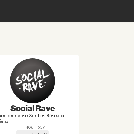
Social Rave
luenceur·euse Sur Les Réseaux
iaux
40k
557