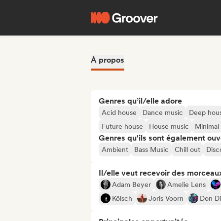
À propos
Genres qu’il/elle adore
Acid house
Dance music
Deep hou
Future house
House music
Minimal
Genres qu'ils sont également ouv
Ambient
Bass Music
Chill out
Disc
Il/elle veut recevoir des morceaux
Adam Beyer
Amelie Lens
Kölsch
Joris Voorn
Don Di