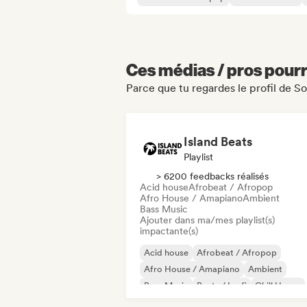
Ces médias / pros pourr
Parce que tu regardes le profil de So
Island Beats
Playlist
> 6200 feedbacks réalisés
Acid house
Afrobeat / Afropop
Afro House / Amapiano
Ambient
Bass Music
Ajouter dans ma/mes playlist(s)
impactante(s)
Acid house
Afrobeat / Afropop
Afro House / Amapiano
Ambient
Bass Music
Beats / Lo-fi
Chill House
Deep house