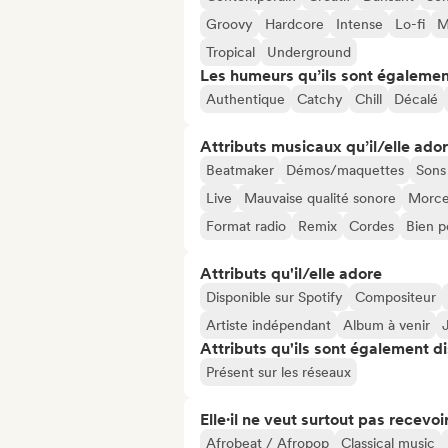
Groovy
Hardcore
Intense
Lo-fi
M
Tropical
Underground
Les humeurs qu’ils sont égalemen
Authentique
Catchy
Chill
Décalé
Attributs musicaux qu’il/elle ado
Beatmaker
Démos/maquettes
Sons
Live
Mauvaise qualité sonore
Morcea
Format radio
Remix
Cordes
Bien p
Attributs qu'il/elle adore
Disponible sur Spotify
Compositeur
Artiste indépendant
Album à venir
Attributs qu'ils sont également d
Présent sur les réseaux
Elle·il ne veut surtout pas recevoir.
Afrobeat / Afropop
Classical music