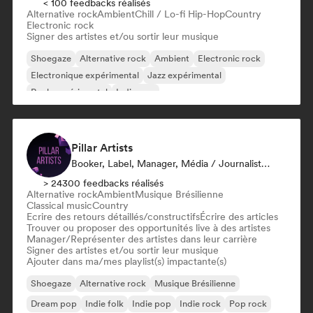
< 100 feedbacks réalisés
Alternative rock
Ambient
Chill / Lo-fi Hip-Hop
Country
Electronic rock
Signer des artistes et/ou sortir leur musique
Shoegaze
Alternative rock
Ambient
Electronic rock
Electronique expérimental
Jazz expérimental
Rock expérimental
Indie pop
Pillar Artists
Booker, Label, Manager, Média / Journaliste, Mentor, Playlist
> 24300 feedbacks réalisés
Alternative rock
Ambient
Musique Brésilienne
Classical music
Country
Ecrire des retours détaillés/constructifs
Écrire des articles
Trouver ou proposer des opportunités live à des artistes
Manager/Représenter des artistes dans leur carrière
Signer des artistes et/ou sortir leur musique
Ajouter dans ma/mes playlist(s) impactante(s)
Shoegaze
Alternative rock
Musique Brésilienne
Dream pop
Indie folk
Indie pop
Indie rock
Pop rock