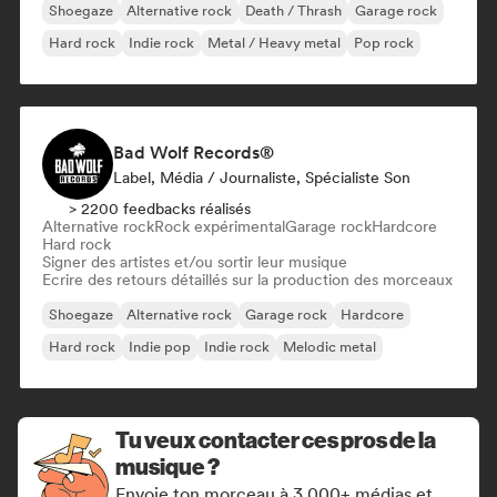
Shoegaze
Alternative rock
Death / Thrash
Garage rock
Hard rock
Indie rock
Metal / Heavy metal
Pop rock
Bad Wolf Records®
Label, Média / Journaliste, Spécialiste Son
> 2200 feedbacks réalisés
Alternative rock
Rock expérimental
Garage rock
Hardcore
Hard rock
Signer des artistes et/ou sortir leur musique
Ecrire des retours détaillés sur la production des morceaux
Shoegaze
Alternative rock
Garage rock
Hardcore
Hard rock
Indie pop
Indie rock
Melodic metal
Tu veux contacter ces pros de la
musique ?
Envoie ton morceau à 3 000+ médias et