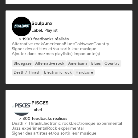
Soulpunx
Label, Playlist
> 1900 feedbacks réalisés
Alternative rock
Americana
Blues
Coldwave
Country
Signer des artistes et/ou sortir leur musique
Ajouter dans ma/mes playlist(s) impactante(s)
Shoegaze
Alternative rock
Americana
Blues
Country
Death / Thrash
Electronic rock
Hardcore
PISCES
Label
> 300 feedbacks réalisés
Death / Thrash
Electronic rock
Electronique expérimental
Jazz expérimental
Rock expérimental
Signer des artistes et/ou sortir leur musique