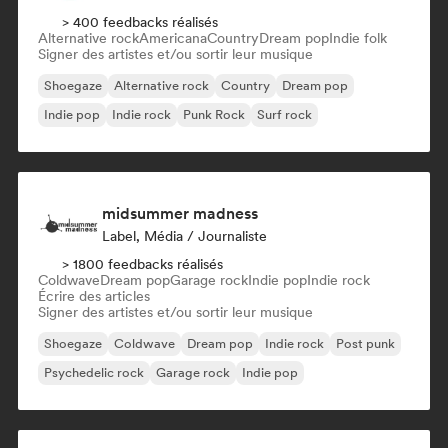
> 400 feedbacks réalisés
Alternative rock
Americana
Country
Dream pop
Indie folk
Signer des artistes et/ou sortir leur musique
Shoegaze
Alternative rock
Country
Dream pop
Indie pop
Indie rock
Punk Rock
Surf rock
midsummer madness
Label, Média / Journaliste
> 1800 feedbacks réalisés
Coldwave
Dream pop
Garage rock
Indie pop
Indie rock
Écrire des articles
Signer des artistes et/ou sortir leur musique
Shoegaze
Coldwave
Dream pop
Indie rock
Post punk
Psychedelic rock
Garage rock
Indie pop