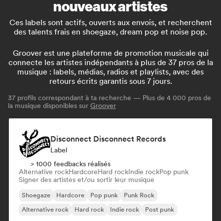
nouveaux artistes
Ces labels sont actifs, ouverts aux envois, et recherchent
des talents frais en shoegaze, dream pop et noise pop.
Groover est une plateforme de promotion musicale qui
connecte les artistes indépendants à plus de 37 pros de la
musique : labels, médias, radios et playlists, avec des
retours écrits garantis sous 7 jours.
37
profils correspondant à ta recherche — Plus de 4 000 pros de
la musique disponibles sur
Groover
Disconnect Disconnect Records
Label
> 1000 feedbacks réalisés
Alternative rock
Hardcore
Hard rock
Indie rock
Pop punk
Signer des artistes et/ou sortir leur musique
Shoegaze
Hardcore
Pop punk
Punk Rock
Alternative rock
Hard rock
Indie rock
Post punk