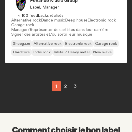
Penance Music Group
Label, Manager
< 100 feedbacks réalisés
Alternative rock
Dance music
Deep house
Electronic rock
Garage rock
Manager/Représenter des artistes dans leur carrière
Signer des artistes et/ou sortir leur musique
Shoegaze
Alternative rock
Electronic rock
Garage rock
Hardcore
Indie rock
Metal / Heavy metal
New wave
1
2
3
Comment choisir le bon label