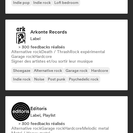
Indie pop
Indie rock
Lofi bedroom
Arkonte Records
Label
> 300 feedbacks réalisés
Alternative rock
Death / Thrash
Rock expérimental
Garage rock
Hardcore
Signer des artistes et/ou sortir leur musique
Shoegaze
Alternative rock
Garage rock
Hardcore
Indie rock
Noise
Post punk
Psychedelic rock
Editoris
Label, Playlist
> 300 feedbacks réalisés
Alternative rock
Garage rock
Hardcore
Melodic metal