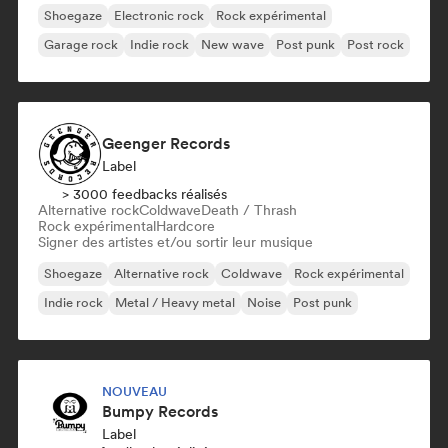
Shoegaze
Electronic rock
Rock expérimental
Garage rock
Indie rock
New wave
Post punk
Post rock
Geenger Records
Label
> 3000 feedbacks réalisés
Alternative rock
Coldwave
Death / Thrash
Rock expérimental
Hardcore
Signer des artistes et/ou sortir leur musique
Shoegaze
Alternative rock
Coldwave
Rock expérimental
Indie rock
Metal / Heavy metal
Noise
Post punk
NOUVEAU
Bumpy Records
Label