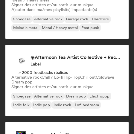
Metal / Heavy metal
Signer des artistes et/ou sortir leur musique
Ajouter dans ma/mes playlist(s) impactante(s)
Shoegaze
Alternative rock
Garage rock
Hardcore
Melodic metal
Metal / Heavy metal
Post punk
◉Afternoon Tea Artist Collective + Record Label◉
Label
> 2000 feedbacks réalisés
Alternative rock
Chill / Lo-fi Hip-Hop
Chill out
Coldwave
Dream pop
Signer des artistes et/ou sortir leur musique
Shoegaze
Alternative rock
Dream pop
Electropop
Indie folk
Indie pop
Indie rock
Lofi bedroom