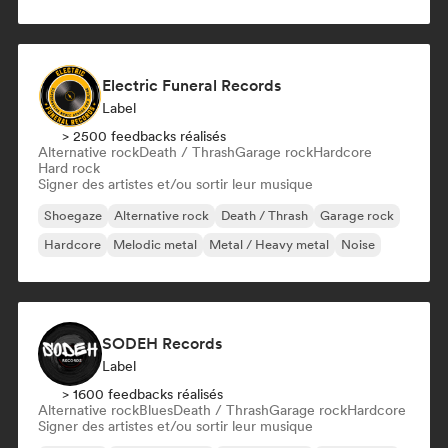
Electric Funeral Records
Label
> 2500 feedbacks réalisés
Alternative rock
Death / Thrash
Garage rock
Hardcore
Hard rock
Signer des artistes et/ou sortir leur musique
Shoegaze
Alternative rock
Death / Thrash
Garage rock
Hardcore
Melodic metal
Metal / Heavy metal
Noise
SODEH Records
Label
> 1600 feedbacks réalisés
Alternative rock
Blues
Death / Thrash
Garage rock
Hardcore
Signer des artistes et/ou sortir leur musique