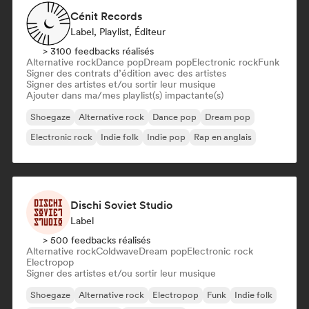
Cénit Records
Label, Playlist, Éditeur
> 3100 feedbacks réalisés
Alternative rock
Dance pop
Dream pop
Electronic rock
Funk
Signer des contrats d’édition avec des artistes
Signer des artistes et/ou sortir leur musique
Ajouter dans ma/mes playlist(s) impactante(s)
Shoegaze
Alternative rock
Dance pop
Dream pop
Electronic rock
Indie folk
Indie pop
Rap en anglais
Dischi Soviet Studio
Label
> 500 feedbacks réalisés
Alternative rock
Coldwave
Dream pop
Electronic rock
Electropop
Signer des artistes et/ou sortir leur musique
Shoegaze
Alternative rock
Electropop
Funk
Indie folk