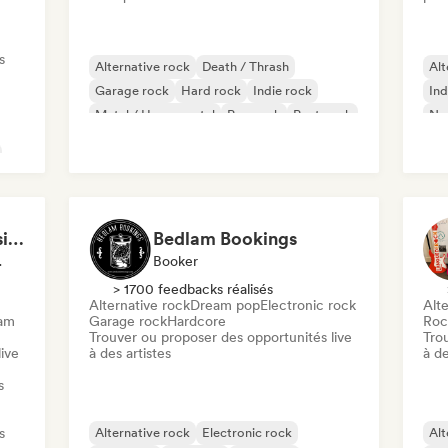
s
Alternative rock
Death / Thrash
Alt
Garage rock
Hard rock
Indie rock
Ind
Metal / Heavy metal
Pop rock
Post punk
Ne
Justin Newsome (Music & Entertainment Executive | A&R, Artist Development & Partnerships | Applied AI & Systems Strategy)
Bedlam Bookings
entor
Booker
> 1700 feedbacks réalisés
Alternative rock
Dream pop
Electronic rock
Alte
eam
Garage rock
Hardcore
Roc
Trouver ou proposer des opportunités live
Tro
ive
à des artistes
à de
s
s
Alternative rock
Electronic rock
Alt