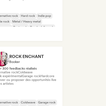
ernative rock
Hard rock
Indie pop
ie rock
Metal / Heavy metal
w wave
Post punk
Psychedelic rock
ROCK ENCHANT
Booker
> 300 feedbacks réalisés
rnative rock
Coldwave
k expérimental
Garage rock
Hardcore
uver ou proposer des opportunités live
s artistes
ernative rock
Coldwave
Garage rock