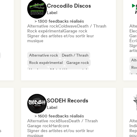
Crocodilo Discos
Label
> 1300 feedbacks réalisés
Alternative rock
Coldwave
Death / Thrash
Alte
Rock expérimental
Garage rock
Ele
Signer des artistes et/ou sortir leur
Gar
musique
Écri
Sign
arti
Alternative rock
Death / Thrash
Alt
Rock expérimental
Garage rock
Ro
Hardcore
Metal / Heavy metal
Ind
Post punk
Post rock
Pro
SODEH Records
Label
> 1600 feedbacks réalisés
Alternative rock
Blues
Death / Thrash
Alte
Garage rock
Hardcore
Ind
s
Signer des artistes et/ou sortir leur
Rep
musique
pour