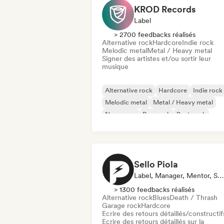
KROD Records
Label
> 2700 feedbacks réalisés
Alternative rock
Hardcore
Indie rock
Melodic metal
Metal / Heavy metal
Signer des artistes et/ou sortir leur
musique
Alternative rock
Hardcore
Indie rock
Melodic metal
Metal / Heavy metal
New wave
Pop punk
Post punk
Sello Piola
Label, Manager, Mentor, Spécialiste Son
> 1300 feedbacks réalisés
Alternative rock
Blues
Death / Thrash
Garage rock
Hardcore
Ecrire des retours détaillés/constructif
Ecrire des retours détaillés sur la