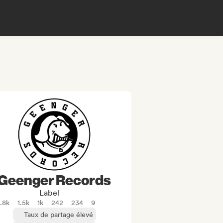
Geenger Records
Label
1.8k
1.5k
1k
242
234
9
Taux de partage élevé