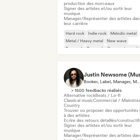
production des morceaux
Signer des artistes et/ou sortir leur
musique
Manager/Représenter des artistes dan
leur carrière
Hard rock
Indie rock
Melodic metal
Metal / Heavy metal
New wave
Pop punk
Pop rock
Progressive rock
Booker, Label, Manager, M
> 1500 feedbacks réalisés
Alternative rock
Beats / Lo-fi
Classical music
Commercial / Mainstr
Country
Trouver ou proposer des opportunités l
à des artistes
Ecrire des retours détaillés/constructif
Signer des artistes et/ou sortir leur
musique
Manager/Représenter des artistes dan