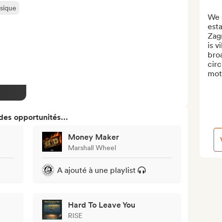
usique
We 
esta
Zagr
is v
broa
circ
mot
 des opportunités…
Money Maker
Marshall Wheel
A ajouté à une playlist
Hard To Leave You
RISE