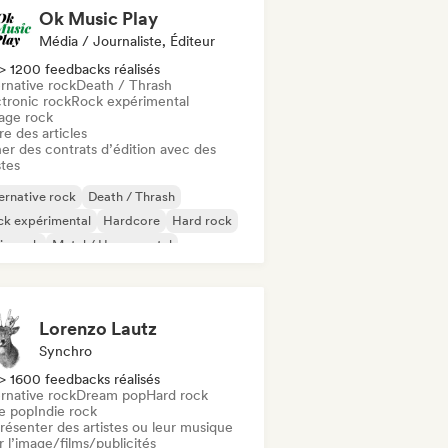
Ok Music Play
Média / Journaliste, Éditeur
> 1200 feedbacks réalisés
rnative rock
Death / Thrash
ctronic rock
Rock expérimental
age rock
re des articles
er des contrats d’édition avec des
stes
ernative rock
Death / Thrash
ck expérimental
Hardcore
Hard rock
ie rock
Metal / Heavy metal
gressive rock
Lorenzo Lautz
Synchro
> 1600 feedbacks réalisés
rnative rock
Dream pop
Hard rock
ie pop
Indie rock
résenter des artistes ou leur musique
 l’image/films/publicités