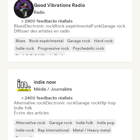
Good Vibrations Radio
Radio
> 2900 feedbacks réalisés
Blues
Electronic rock
Rock expérimental
Funk
Garage rock
Diffuser des artistes en radio
Blues
Rock expérimental
Garage rock
Hard rock
Indie rock
Progressive rock
Psychedelic rock
Rock & Roll / Classic Rock
indie now
Média / Journaliste
> 2400 feedbacks réalisés
Alternative rock
Electronic rock
Garage rock
Hip-hop
Indie folk
Écrire des articles
Alternative rock
Garage rock
Indie folk
Indie pop
Indie rock
Rap international
Metal / Heavy metal
Pop rock