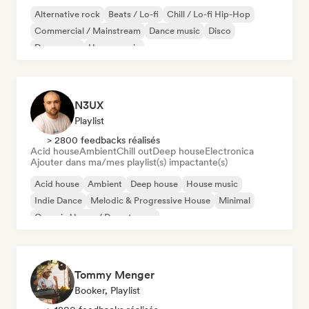
Alternative rock
Beats / Lo-fi
Chill / Lo-fi Hip-Hop
Commercial / Mainstream
Dance music
Disco
Dream pop
House music
N3UX
Playlist
> 2800 feedbacks réalisés
Acid house
Ambient
Chill out
Deep house
Electronica
Ajouter dans ma/mes playlist(s) impactante(s)
Acid house
Ambient
Deep house
House music
Indie Dance
Melodic & Progressive House
Minimal
Organic House / Downtempo
Tommy Menger
Booker, Playlist