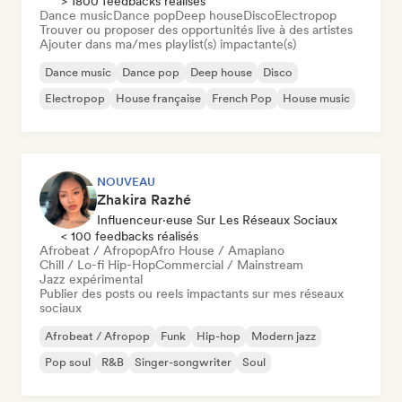
> 1800 feedbacks réalisés
Dance music
Dance pop
Deep house
Disco
Electropop
Trouver ou proposer des opportunités live à des artistes
Ajouter dans ma/mes playlist(s) impactante(s)
Dance music
Dance pop
Deep house
Disco
Electropop
House française
French Pop
House music
NOUVEAU
Zhakira Razhé
Influenceur·euse Sur Les Réseaux Sociaux
< 100 feedbacks réalisés
Afrobeat / Afropop
Afro House / Amapiano
Chill / Lo-fi Hip-Hop
Commercial / Mainstream
Jazz expérimental
Publier des posts ou reels impactants sur mes réseaux
sociaux
Afrobeat / Afropop
Funk
Hip-hop
Modern jazz
Pop soul
R&B
Singer-songwriter
Soul