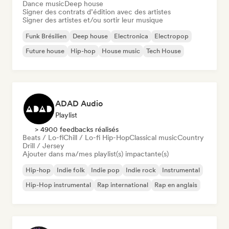
Dance music
Deep house
Signer des contrats d’édition avec des artistes
Signer des artistes et/ou sortir leur musique
Funk Brésilien
Deep house
Electronica
Electropop
Future house
Hip-hop
House music
Tech House
ADAD Audio
Playlist
> 4900 feedbacks réalisés
Beats / Lo-fi
Chill / Lo-fi Hip-Hop
Classical music
Country
Drill / Jersey
Ajouter dans ma/mes playlist(s) impactante(s)
Hip-hop
Indie folk
Indie pop
Indie rock
Instrumental
Hip-Hop instrumental
Rap international
Rap en anglais