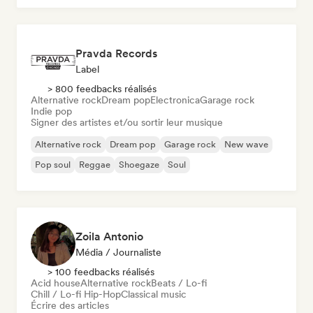
Pravda Records
Label
> 800 feedbacks réalisés
Alternative rock
Dream pop
Electronica
Garage rock
Indie pop
Signer des artistes et/ou sortir leur musique
Alternative rock
Dream pop
Garage rock
New wave
Pop soul
Reggae
Shoegaze
Soul
Zoila Antonio
Média / Journaliste
> 100 feedbacks réalisés
Acid house
Alternative rock
Beats / Lo-fi
Chill / Lo-fi Hip-Hop
Classical music
Écrire des articles