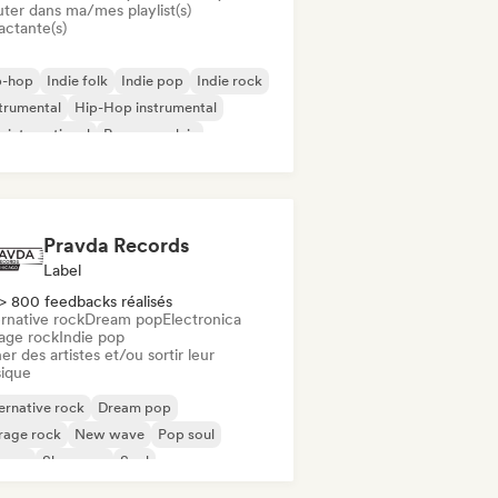
uter dans ma/mes playlist(s)
actante(s)
p-hop
Indie folk
Indie pop
Indie rock
trumental
Hip-Hop instrumental
 international
Rap en anglais
Pravda Records
Label
> 800 feedbacks réalisés
rnative rock
Dream pop
Electronica
age rock
Indie pop
er des artistes et/ou sortir leur
ique
ernative rock
Dream pop
rage rock
New wave
Pop soul
ggae
Shoegaze
Soul