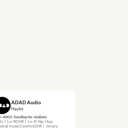
ADAD Audio
Playlist
> 4900 feedbacks réalisés
s / Lo-fi
Chill / Lo-fi Hip-Hop
sical music
Country
Drill / Jersey