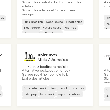
Signer des contrats d’édition avec des
Ajo
artistes
imp
Signer des artistes et/ou sortir leur
musique
Hi
folk
Funk Brésilien
Deep house
Electronica
Ins
Electropop
Future house
Hip-hop
Rap
House music
Tech House
o
indie now
Média / Journaliste
> 2400 feedbacks réalisés
l
Alternative rock
Electronic rock
Alte
Garage rock
Hip-hop
Indie folk
Gar
Écrire des articles
Sign
mus
k
Alternative rock
Garage rock
Indie folk
Alt
k
Indie pop
Indie rock
Rap international
Ga
Metal / Heavy metal
Pop rock
Re