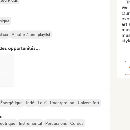
ted Kidds
T
We 
Our 
exp
usique
arti
musi
ciaux
Ajouter à une playlist
musi
styl
 des opportunités…
Énergétique
Indé
Lo-fi
Underground
Univers fort
re
lectrique
Instrumental
Percussions
Cordes