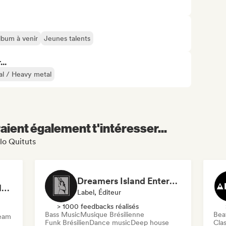
lbum à venir
Jeunes talents
..
l / Heavy metal
aient également t'intéresser...
lo Quituts
Dreamers Island Entertainment
Rob Tavaglione/Catalyst Recording
Label, Éditeur
> 1000 feedbacks réalisés
Bass Music
Musique Brésilienne
Beat
ream
Funk Brésilien
Dance music
Deep house
Clas