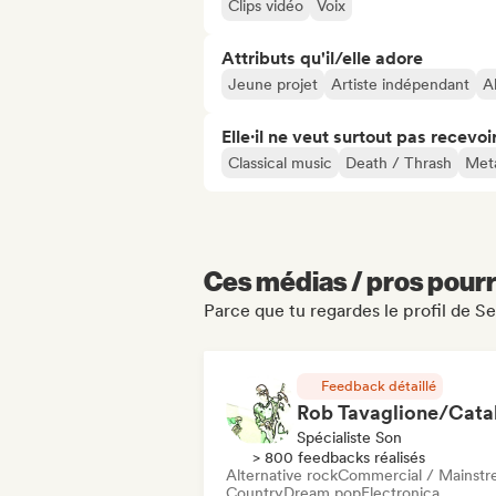
Clips vidéo
Voix
Attributs qu'il/elle adore
Jeune projet
Artiste indépendant
A
Elle·il ne veut surtout pas recevoir.
Classical music
Death / Thrash
Meta
Ces médias / pros pourr
Parce que tu regardes le profil de Se
Feedback détaillé
Spécialiste Son
> 800 feedbacks réalisés
Alternative rock
Commercial / Mainst
Country
Dream pop
Electronica