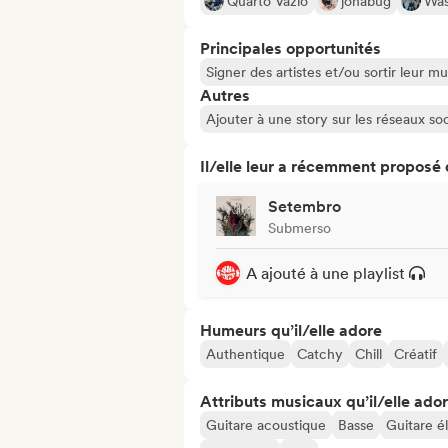
Quarto Vazio
jonabug
Was
Principales opportunités
Signer des artistes et/ou sortir leur m
Autres
Ajouter à une story sur les réseaux so
Il/elle leur a récemment proposé
Setembro
Submerso
A ajouté à une playlist
Humeurs qu’il/elle adore
Authentique
Catchy
Chill
Créatif
Attributs musicaux qu’il/elle ado
Guitare acoustique
Basse
Guitare é