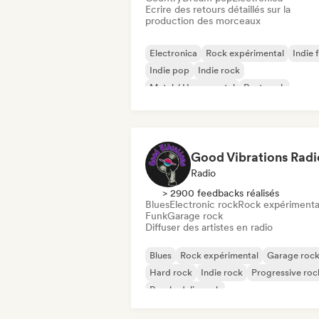
Ecrire des retours détaillés sur la
production des morceaux
Electronica
Rock expérimental
Indie 
Indie pop
Indie rock
Metal / Heavy metal
Post punk
Rock & Roll / Classic Rock
Good Vibrations Radi
Radio
> 2900 feedbacks réalisés
Blues
Electronic rock
Rock expérimenta
Funk
Garage rock
Diffuser des artistes en radio
Blues
Rock expérimental
Garage roc
Hard rock
Indie rock
Progressive roc
Psychedelic rock
Rock & Roll / Classic Rock