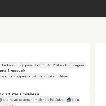
fi bedroom
Pop punk
Post punk
Post rock
Shoegaze
erts à recevoir
Bass
Jazz expérimental
Jazz fusion
Grime
 d’artistes similaires à…
a terra vai se tornar um planeta inabitável
stela