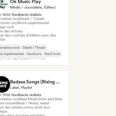
Ok Music Play
Média / Journaliste, Éditeur
> 1200 feedbacks réalisés
rnative rock
Death / Thrash
ctronic rock
Rock expérimental
age rock
re des articles
er des contrats d’édition avec des
stes
ernative rock
Death / Thrash
ck expérimental
Hardcore
Hard rock
ie rock
Metal / Heavy metal
gressive rock
Badass Songs (Rising Wave Records)
Label, Playlist
> 1700 feedbacks réalisés
rnative rock
Bass Music
Drum and Bass
ure house
Metal / Heavy metal
er des artistes et/ou sortir leur
ique
uter dans ma/mes playlist(s)