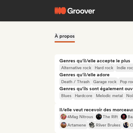
À propos
Genres qu’il/elle accepte le plus
Alternative rock
Hard rock
Indie ro
Genres qu’il/elle adore
Death / Thrash
Garage rock
Pop ro
Genres qu'ils sont également ouv
Blues
Hardcore
Melodic metal
Noi
Il/elle veut recevoir des morceaux
4Mag Nitrous
The Rift
Ba
Artamene
Riiver Brukes
O