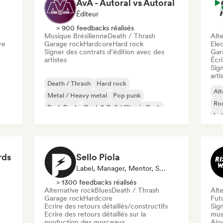
AvA - Autoral vs Autoral
Éditeur
> 900 feedbacks réalisés
Musique Brésilienne
Death / Thrash
Alte
re
Garage rock
Hardcore
Hard rock
Ele
Signer des contrats d’édition avec des
Gar
artistes
Écri
Sign
arti
Death / Thrash
Hard rock
Alt
Metal / Heavy metal
Pop punk
Ro
Punk Rock
Rock & Roll / Classic Rock
Ind
Musique Brésilienne
Garage rock
Pro
rds
Sello Piola
Label, Manager, Mentor, Spécialiste Son
> 1300 feedbacks réalisés
Alternative rock
Blues
Death / Thrash
Alte
Garage rock
Hardcore
Fut
Ecrire des retours détaillés/constructifs
Sign
Ecrire des retours détaillés sur la
mus
production des morceaux
Ajo