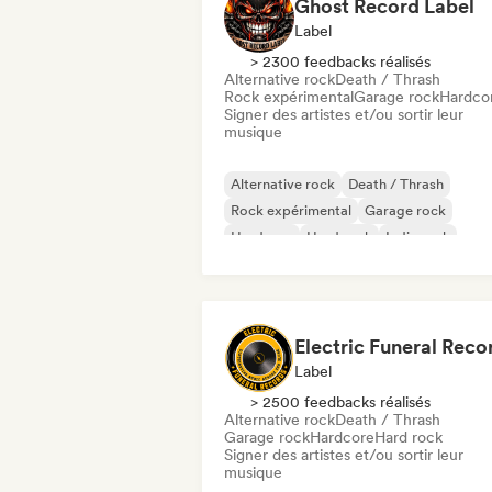
Ghost Record Label
Label
> 2300 feedbacks réalisés
Alternative rock
Death / Thrash
Rock expérimental
Garage rock
Hardco
Signer des artistes et/ou sortir leur
musique
Alternative rock
Death / Thrash
Rock expérimental
Garage rock
Hardcore
Hard rock
Indie rock
Melodic metal
Electric Funeral Reco
Label
> 2500 feedbacks réalisés
Alternative rock
Death / Thrash
Garage rock
Hardcore
Hard rock
Signer des artistes et/ou sortir leur
musique