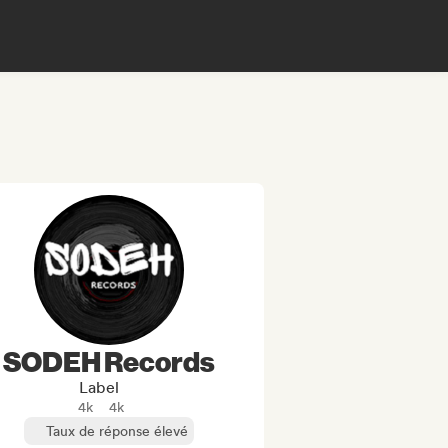
SODEH Records
Label
4k
4k
Taux de réponse élevé