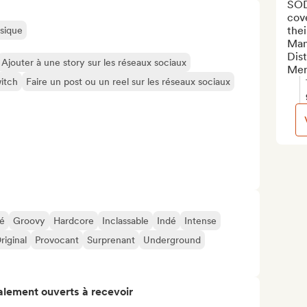
SOD
cove
thei
usique
Man
Dist
Ajouter à une story sur les réseaux sociaux
Mer
itch
Faire un post ou un reel sur les réseaux sociaux
é
Groovy
Hardcore
Inclassable
Indé
Intense
riginal
Provocant
Surprenant
Underground
alement ouverts à recevoir