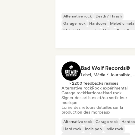
Alternative rock
Death / Thrash
Garage rock
Hardcore
Melodic meta
Metal / Heavy metal
Noise
Punk Roc
Bad Wolf Records®
Label, Média / Journalist
> 2200 feedbacks réalisés
Alternative rock
Rock expérimental
Garage rock
Hardcore
Hard rock
Signer des artistes et/ou sortir leur
musique
Ecrire des retours détaillés sur la
production des morceaux
Alternative rock
Garage rock
Hardco
Hard rock
Indie pop
Indie rock