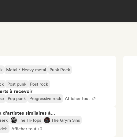
ck
Metal / Heavy metal
Punk Rock
ck
Post punk
Post rock
erts à recevoir
se
Pop punk
Progressive rock
Afficher tout +2
 d’artistes similaires à…
zerk
The Hi-Tops
The Grym Sins
deh
Afficher tout +3