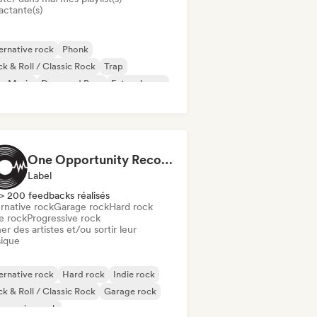
actante(s)
ernative rock
Phonk
k & Roll / Classic Rock
Trap
ss Music
Drum and Bass
Future house
al / Heavy metal
One Opportunity Records
Label
> 200 feedbacks réalisés
rnative rock
Garage rock
Hard rock
e rock
Progressive rock
er des artistes et/ou sortir leur
ique
ernative rock
Hard rock
Indie rock
k & Roll / Classic Rock
Garage rock
gressive rock