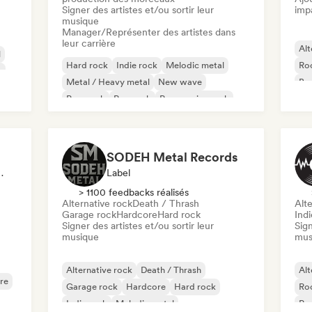
Signer des artistes et/ou sortir leur
imp
musique
Manager/Représenter des artistes dans
leur carrière
Alt
l
Hard rock
Indie rock
Melodic metal
Roc
k
Metal / Heavy metal
New wave
Ba
Pop punk
Pop rock
Progressive rock
Met
SODEH Metal Records
e, Spécialiste Son
Label
> 1100 feedbacks réalisés
Alternative rock
Death / Thrash
Alte
Garage rock
Hardcore
Hard rock
Indi
Signer des artistes et/ou sortir leur
Sign
musique
mus
Alternative rock
Death / Thrash
Alt
re
Garage rock
Hardcore
Hard rock
Roc
Indie rock
Melodic metal
Pro