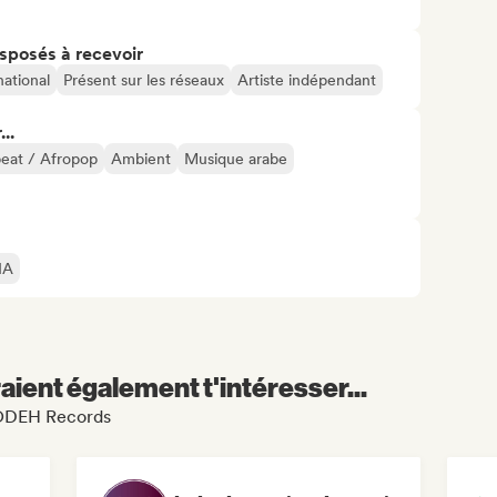
isposés à recevoir
national
Présent sur les réseaux
Artiste indépendant
..
eat / Afropop
Ambient
Musique arabe
IA
aient également t'intéresser...
 SODEH Records