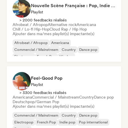
Nouvelle Scène Française : Pop, Indie & Chanson Émergente
Playlist
> 2000 feedbacks réalisés
Afrobeat / Afropop
Alternative rock
Americana
Chill / Lo-fi Hip-Hop
Cloud Rap / Hip Hop
Ajouter dans ma/mes playlist(s) impactante(s)
Afrobeat / Afropop
Americana
Commercial / Mainstream
Country
Dance pop
Electropop
French Pop
Hip-hop
Feel-Good Pop
Playlist
> 3300 feedbacks réalisés
Americana
Commercial / Mainstream
Country
Dance pop
Deutschpop/German Pop
Ajouter dans ma/mes playlist(s) impactante(s)
Commercial / Mainstream
Country
Dance pop
Electropop
French Pop
Indie pop
Pop international