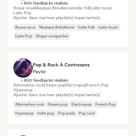
> 600 feedbacks réalisés
Bossa nova
Musique Brésilienne
Indie folk
Latin music
Latin Pop
Ajouter dans ma/mes playlist(s) impactante(s)
Bossa nova
Musique Brésilienne
Indie folk
Latin music
Latin Pop
Singer-songwriter
Pop & Rock À Contresens
Playlist
> 800 feedbacks réalisés
Alternative rock
Dream pop
Electropop
French Pop
Hyperpop
Ajouter dans ma/mes playlist(s) impactante(s)
Alternative rock
Dream pop
Electropop
French Pop
Hyperpop
Indie pop
Pop punk
Pop rock