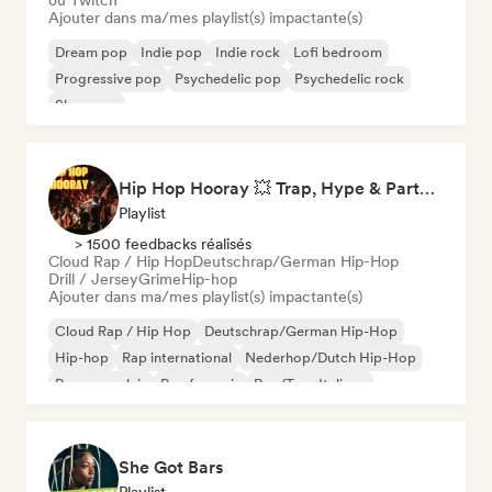
ou Twitch
Ajouter dans ma/mes playlist(s) impactante(s)
Dream pop
Indie pop
Indie rock
Lofi bedroom
Progressive pop
Psychedelic pop
Psychedelic rock
Shoegaze
Hip Hop Hooray 💥 Trap, Hype & Party Rap Bangers
Playlist
> 1500 feedbacks réalisés
Cloud Rap / Hip Hop
Deutschrap/German Hip-Hop
Drill / Jersey
Grime
Hip-hop
Ajouter dans ma/mes playlist(s) impactante(s)
Cloud Rap / Hip Hop
Deutschrap/German Hip-Hop
Hip-hop
Rap international
Nederhop/Dutch Hip-Hop
Rap en anglais
Rap francais
Rap/Trap Italiano
She Got Bars