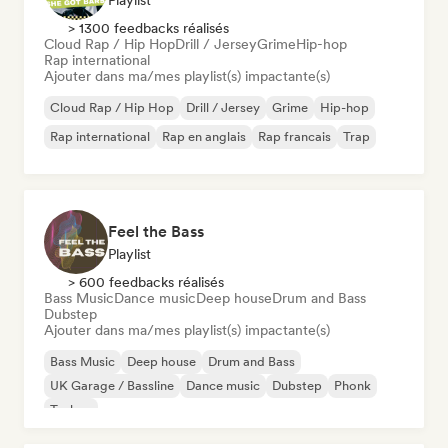
Playlist
> 1300 feedbacks réalisés
Cloud Rap / Hip Hop
Drill / Jersey
Grime
Hip-hop
Rap international
Ajouter dans ma/mes playlist(s) impactante(s)
Cloud Rap / Hip Hop
Drill / Jersey
Grime
Hip-hop
Rap international
Rap en anglais
Rap francais
Trap
Feel the Bass
Playlist
> 600 feedbacks réalisés
Bass Music
Dance music
Deep house
Drum and Bass
Dubstep
Ajouter dans ma/mes playlist(s) impactante(s)
Bass Music
Deep house
Drum and Bass
UK Garage / Bassline
Dance music
Dubstep
Phonk
Techno