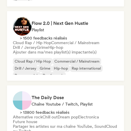
Pop rock
Flow 2.0 | Next Gen Hustle
Playlist
> 1500 feedbacks réalisés
Cloud Rap / Hip Hop
Commercial / Mainstream
Drill / Jersey
Grime
Hip-hop
Ajouter dans ma/mes playlist(s) impactante(s)
Cloud Rap / Hip Hop
Commercial / Mainstream
Drill / Jersey
Grime
Hip-hop
Rap international
Rap en anglais
Rap francais
The Daily Dose
Chaîne Youtube / Twitch, Playlist
> 13800 feedbacks réalisés
Alternative rock
Chill out
Dream pop
Electronica
Future house
Partager les artistes sur ma chaîne YouTube, SoundCloud