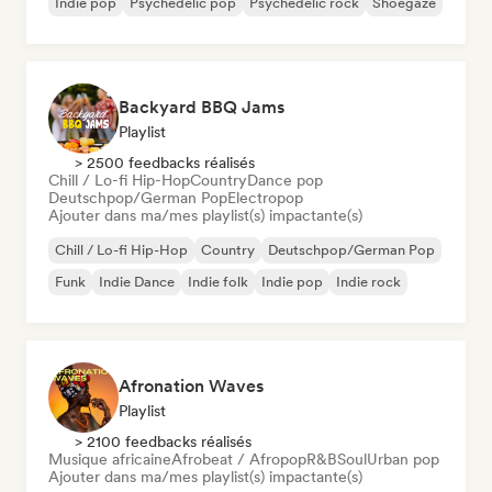
Indie pop
Psychedelic pop
Psychedelic rock
Shoegaze
Backyard BBQ Jams
Playlist
> 2500 feedbacks réalisés
Chill / Lo-fi Hip-Hop
Country
Dance pop
Deutschpop/German Pop
Electropop
Ajouter dans ma/mes playlist(s) impactante(s)
Chill / Lo-fi Hip-Hop
Country
Deutschpop/German Pop
Funk
Indie Dance
Indie folk
Indie pop
Indie rock
Afronation Waves
Playlist
> 2100 feedbacks réalisés
Musique africaine
Afrobeat / Afropop
R&B
Soul
Urban pop
Ajouter dans ma/mes playlist(s) impactante(s)