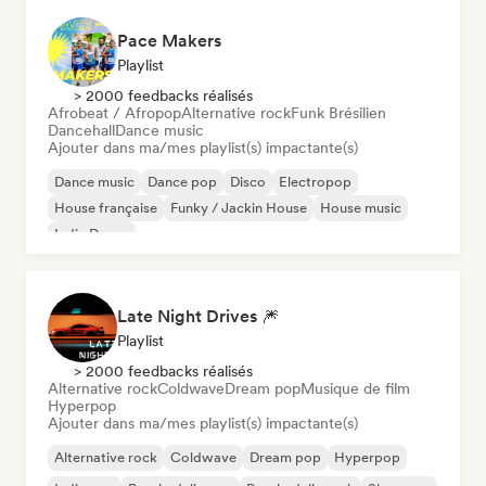
Pace Makers
Playlist
> 2000 feedbacks réalisés
Afrobeat / Afropop
Alternative rock
Funk Brésilien
Dancehall
Dance music
Ajouter dans ma/mes playlist(s) impactante(s)
Dance music
Dance pop
Disco
Electropop
House française
Funky / Jackin House
House music
Indie Dance
Late Night Drives 🎆
Playlist
> 2000 feedbacks réalisés
Alternative rock
Coldwave
Dream pop
Musique de film
Hyperpop
Ajouter dans ma/mes playlist(s) impactante(s)
Alternative rock
Coldwave
Dream pop
Hyperpop