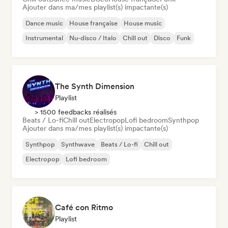
Ajouter dans ma/mes playlist(s) impactante(s)
Dance music
House française
House music
Instrumental
Nu-disco / Italo
Chill out
Disco
Funk
The Synth Dimension
Playlist
> 1500 feedbacks réalisés
Beats / Lo-fi
Chill out
Electropop
Lofi bedroom
Synthpop
Ajouter dans ma/mes playlist(s) impactante(s)
Synthpop
Synthwave
Beats / Lo-fi
Chill out
Electropop
Lofi bedroom
Café con Ritmo
Playlist