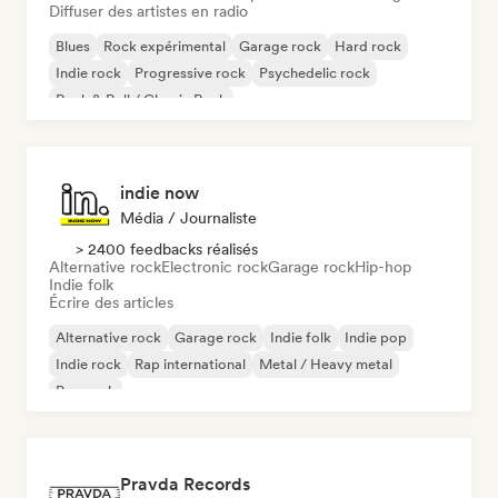
Diffuser des artistes en radio
Blues
Rock expérimental
Garage rock
Hard rock
Indie rock
Progressive rock
Psychedelic rock
Rock & Roll / Classic Rock
indie now
Média / Journaliste
> 2400 feedbacks réalisés
Alternative rock
Electronic rock
Garage rock
Hip-hop
Indie folk
Écrire des articles
Alternative rock
Garage rock
Indie folk
Indie pop
Indie rock
Rap international
Metal / Heavy metal
Pop rock
Pravda Records