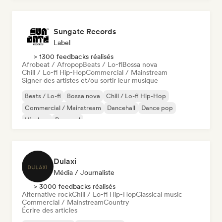
Sungate Records
Label
> 1300 feedbacks réalisés
Afrobeat / Afropop
Beats / Lo-fi
Bossa nova
Chill / Lo-fi Hip-Hop
Commercial / Mainstream
Signer des artistes et/ou sortir leur musique
Beats / Lo-fi
Bossa nova
Chill / Lo-fi Hip-Hop
Commercial / Mainstream
Dancehall
Dance pop
Hip-hop
Pop soul
Dulaxi
Média / Journaliste
> 3000 feedbacks réalisés
Alternative rock
Chill / Lo-fi Hip-Hop
Classical music
Commercial / Mainstream
Country
Écrire des articles