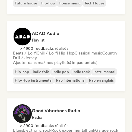
Future house
Hip-hop
House music
Tech House
ADAD Audio
Playlist
> 4900 feedbacks réalisés
Beats / Lo-fi
Chill / Lo-fi Hip-Hop
Classical music
Country
Drill / Jersey
Ajouter dans ma/mes playlist(s) impactante(s)
Hip-hop
Indie folk
Indie pop
Indie rock
Instrumental
Hip-Hop instrumental
Rap international
Rap en anglais
Good Vibrations Radio
Radio
> 2900 feedbacks réalisés
Blues
Electronic rock
Rock expérimental
Funk
Garage rock