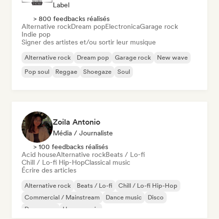
Label
> 800 feedbacks réalisés
Alternative rock
Dream pop
Electronica
Garage rock
Indie pop
Signer des artistes et/ou sortir leur musique
Alternative rock
Dream pop
Garage rock
New wave
Pop soul
Reggae
Shoegaze
Soul
Zoila Antonio
Média / Journaliste
> 100 feedbacks réalisés
Acid house
Alternative rock
Beats / Lo-fi
Chill / Lo-fi Hip-Hop
Classical music
Écrire des articles
Alternative rock
Beats / Lo-fi
Chill / Lo-fi Hip-Hop
Commercial / Mainstream
Dance music
Disco
Dream pop
House music