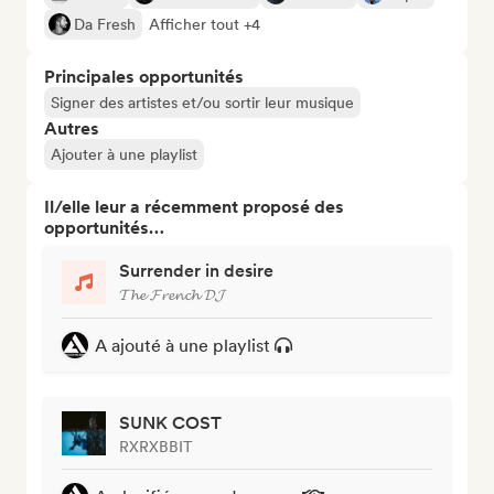
Da Fresh
Afficher tout +4
Principales opportunités
Signer des artistes et/ou sortir leur musique
Autres
Ajouter à une playlist
Il/elle leur a récemment proposé des
opportunités…
Surrender in desire
𝓣𝓱𝓮 𝓕𝓻𝓮𝓷𝓬𝓱 𝓓𝓙
A ajouté à une playlist
SUNK COST
RXRXBBIT