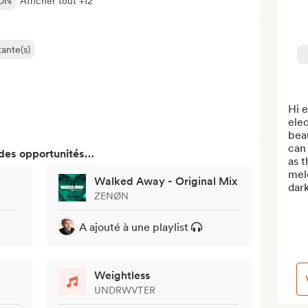
ON
Afficher tout +12
ante(s)
Hi e
elec
beau
can 
 des opportunités…
as t
melo
Walked Away - Original Mix
dark
ZENØN
A ajouté à une playlist
Weightless
UNDRWVTER