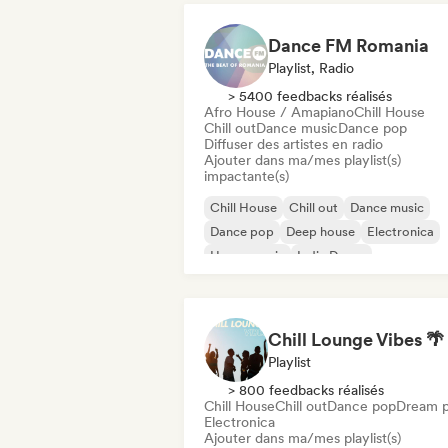
Dance FM Romania
Playlist, Radio
> 5400 feedbacks réalisés
Afro House / Amapiano
Chill House
Chill out
Dance music
Dance pop
Diffuser des artistes en radio
Ajouter dans ma/mes playlist(s)
impactante(s)
Chill House
Chill out
Dance music
Dance pop
Deep house
Electronica
House music
Indie Dance
Playlist
> 800 feedbacks réalisés
Chill House
Chill out
Dance pop
Dream 
Electronica
Ajouter dans ma/mes playlist(s)