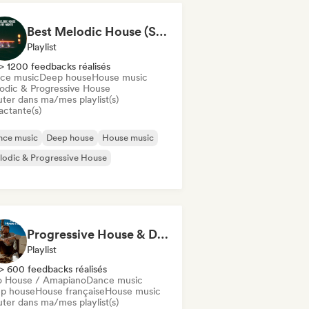
Best Melodic House (Szabolcs Loch)
Playlist
> 1200 feedbacks réalisés
ce music
Deep house
House music
odic & Progressive House
uter dans ma/mes playlist(s)
actante(s)
nce music
Deep house
House music
odic & Progressive House
Progressive House & Dance
Playlist
> 600 feedbacks réalisés
o House / Amapiano
Dance music
p house
House française
House music
uter dans ma/mes playlist(s)