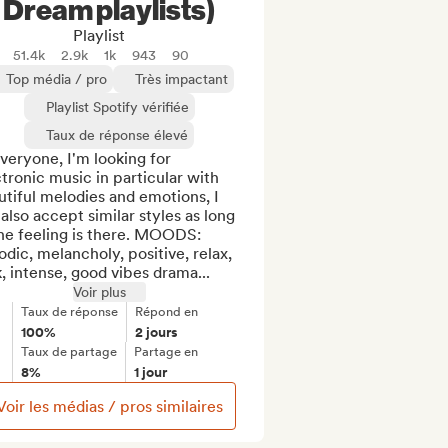
Dream playlists)
Playlist
51.4k
2.9k
1k
943
90
Top média / pro
Très impactant
Playlist Spotify vérifiée
Taux de réponse élevé
veryone, I'm looking for 
tronic music in particular with 
tiful melodies and emotions, I 
also accept similar styles as long 
he feeling is there. MOODS: 
dic, melancholy, positive, relax, 
, intense, good vibes drama...
Voir plus
Taux de réponse
Répond en
100%
2 jours
Taux de partage
Partage en
8%
1 jour
Voir les médias / pros similaires