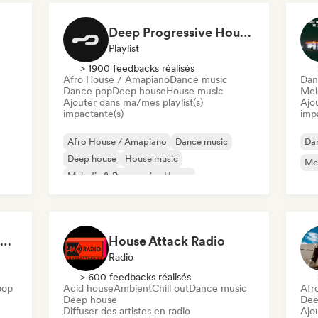
Deep Progressive House 2026 (by MODERNDEEP)
Playlist
> 1900 feedbacks réalisés
Afro House / Amapiano
Dance music
Dan
Dance pop
Deep house
House music
Mel
Ajouter dans ma/mes playlist(s)
Ajo
impactante(s)
imp
Afro House / Amapiano
Dance music
Da
Deep house
House music
Mel
Melodic & Progressive House
Melodic Techno
Organic House / Downtempo
Dance pop
Chill Lounge Vibes 🌴 Tropical House, Deep House & Downtempo
House Attack Radio
Radio
> 600 feedbacks réalisés
pop
Acid house
Ambient
Chill out
Dance music
Afr
Deep house
Dee
Diffuser des artistes en radio
Ajo