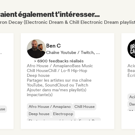
aient également t'intéresser...
aron Decay (Electronic Dream & Chill Electronic Dream playlist
Ben C
liste, Playlist
Chaîne Youtube / Twitch, Playlist
> 6900 feedbacks réalisés
Afro House / Amapiano
Bass Music
Aci
Chill House
Chill / Lo-fi Hip-Hop
Beat
Deep house
Écri
Partager les artistes sur ma chaîne
YouTube, SoundCloud ou Twitch
Ajouter dans ma/mes playlist(s)
impactante(s)
Ac
Da
Afro House / Amapiano
Chill House
use
Mel
Deep house
Electropop
Electronique expérimental
French Pop
Future house
House music