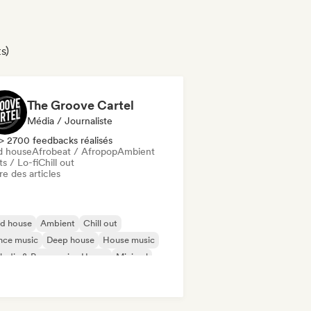
s)
The Groove Cartel
Média / Journaliste
> 2700 feedbacks réalisés
d house
Afrobeat / Afropop
Ambient
s / Lo-fi
Chill out
re des articles
id house
Ambient
Chill out
nce music
Deep house
House music
odic & Progressive House
Minimal