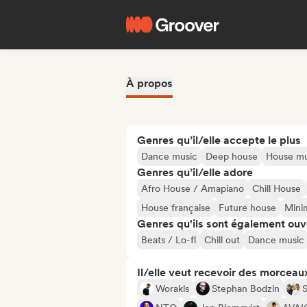
À propos
Genres qu’il/elle accepte le plus
Dance music
Deep house
House mu
Genres qu’il/elle adore
Afro House / Amapiano
Chill House
House française
Future house
Mini
Genres qu'ils sont également ouv
Beats / Lo-fi
Chill out
Dance music
Il/elle veut recevoir des morceaux
Worakls
Stephan Bodzin
S