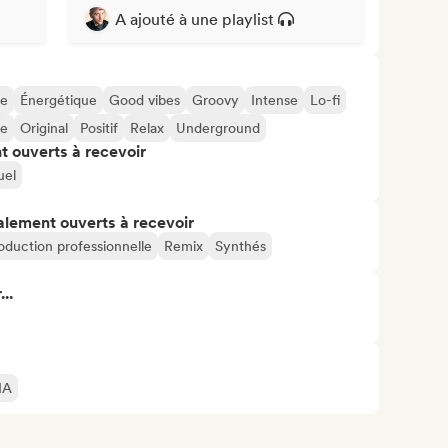
A ajouté à une playlist
ue
Énergétique
Good vibes
Groovy
Intense
Lo-fi
ue
Original
Positif
Relax
Underground
t ouverts à recevoir
uel
alement ouverts à recevoir
oduction professionnelle
Remix
Synthés
..
IA