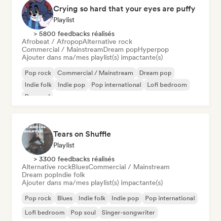
Crying so hard that your eyes are puffy
Playlist
> 5800 feedbacks réalisés
Afrobeat / Afropop
Alternative rock
Commercial / Mainstream
Dream pop
Hyperpop
Ajouter dans ma/mes playlist(s) impactante(s)
Pop rock
Commercial / Mainstream
Dream pop
Indie folk
Indie pop
Pop international
Lofi bedroom
Pop soul
Tears on Shuffle
Playlist
> 3300 feedbacks réalisés
Alternative rock
Blues
Commercial / Mainstream
Dream pop
Indie folk
Ajouter dans ma/mes playlist(s) impactante(s)
Pop rock
Blues
Indie folk
Indie pop
Pop international
Lofi bedroom
Pop soul
Singer-songwriter