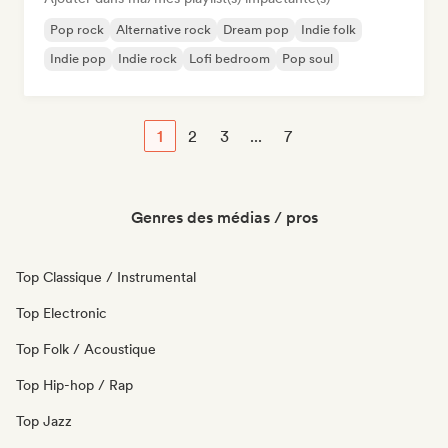
Pop rock
Alternative rock
Dream pop
Indie folk
Indie pop
Indie rock
Lofi bedroom
Pop soul
1
2
3
...
7
Genres des médias / pros
Top Classique / Instrumental
Top Electronic
Top Folk / Acoustique
Top Hip-hop / Rap
Top Jazz