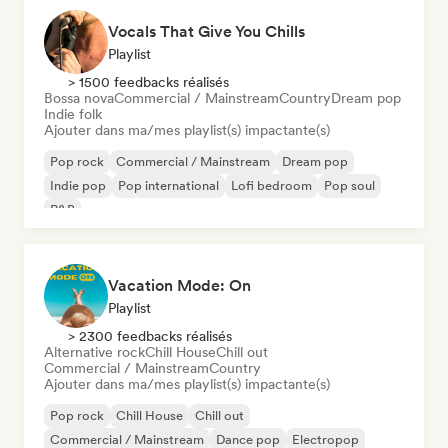
Vocals That Give You Chills
Playlist
> 1500 feedbacks réalisés
Bossa nova
Commercial / Mainstream
Country
Dream pop
Indie folk
Ajouter dans ma/mes playlist(s) impactante(s)
Pop rock
Commercial / Mainstream
Dream pop
Indie pop
Pop international
Lofi bedroom
Pop soul
R&B
Vacation Mode: On
Playlist
> 2300 feedbacks réalisés
Alternative rock
Chill House
Chill out
Commercial / Mainstream
Country
Ajouter dans ma/mes playlist(s) impactante(s)
Pop rock
Chill House
Chill out
Commercial / Mainstream
Dance pop
Electropop