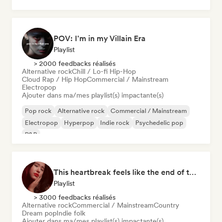
POV: I'm in my Villain Era
Playlist
> 2000 feedbacks réalisés
Alternative rock
Chill / Lo-fi Hip-Hop
Cloud Rap / Hip Hop
Commercial / Mainstream
Electropop
Ajouter dans ma/mes playlist(s) impactante(s)
Pop rock
Alternative rock
Commercial / Mainstream
Electropop
Hyperpop
Indie rock
Psychedelic pop
R&B
This heartbreak feels like the end of the world
Playlist
> 3000 feedbacks réalisés
Alternative rock
Commercial / Mainstream
Country
Dream pop
Indie folk
Ajouter dans ma/mes playlist(s) impactante(s)