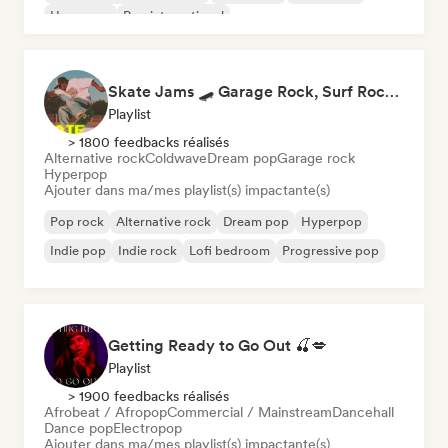
Hyperpop
Pop international
Skate Jams 🛹 Garage Rock, Surf Rock & Neo-Psych
Playlist
> 1800 feedbacks réalisés
Alternative rock
Coldwave
Dream pop
Garage rock
Hyperpop
Ajouter dans ma/mes playlist(s) impactante(s)
Pop rock
Alternative rock
Dream pop
Hyperpop
Indie pop
Indie rock
Lofi bedroom
Progressive pop
Getting Ready to Go Out 🍒💋
Playlist
> 1900 feedbacks réalisés
Afrobeat / Afropop
Commercial / Mainstream
Dancehall
Dance pop
Electropop
Ajouter dans ma/mes playlist(s) impactante(s)