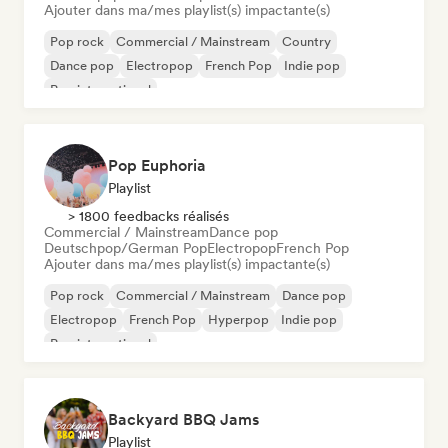
Ajouter dans ma/mes playlist(s) impactante(s)
Pop rock
Commercial / Mainstream
Country
Dance pop
Electropop
French Pop
Indie pop
Pop international
Pop Euphoria
Playlist
> 1800 feedbacks réalisés
Commercial / Mainstream
Dance pop
Deutschpop/German Pop
Electropop
French Pop
Ajouter dans ma/mes playlist(s) impactante(s)
Pop rock
Commercial / Mainstream
Dance pop
Electropop
French Pop
Hyperpop
Indie pop
Pop international
Backyard BBQ Jams
Playlist