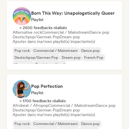
Born This Way: Unapologetically Queer
Playlist
> 2500 feedbacks réalisés
Alternative rock
Commercial / Mainstream
Dance pop
Deutschpop/German Pop
Dream pop
Ajouter dans ma/mes playlist(s) impactante(s)
Pop rock
Commercial / Mainstream
Dance pop
Deutschpop/German Pop
Dream pop
French Pop
Hyperpop
Pop international
Pop Perfection
Playlist
> 1700 feedbacks réalisés
Afrobeat / Afropop
Commercial / Mainstream
Dance pop
Deutschpop/German Pop
Dream pop
Ajouter dans ma/mes playlist(s) impactante(s)
Pop rock
Commercial / Mainstream
Dance pop