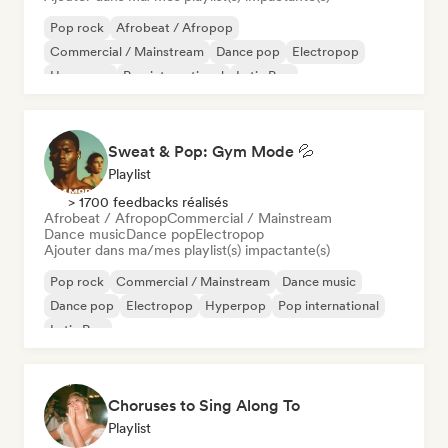
Pop rock
Afrobeat / Afropop
Commercial / Mainstream
Dance pop
Electropop
Hyperpop
Pop international
Latin Pop
Sweat & Pop: Gym Mode 💦
Playlist
> 1700 feedbacks réalisés
Afrobeat / Afropop
Commercial / Mainstream
Dance music
Dance pop
Electropop
Ajouter dans ma/mes playlist(s) impactante(s)
Pop rock
Commercial / Mainstream
Dance music
Dance pop
Electropop
Hyperpop
Pop international
Latin Pop
Choruses to Sing Along To
Playlist