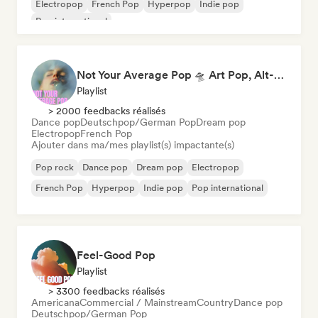
Electropop
French Pop
Hyperpop
Indie pop
Pop international
Not Your Average Pop 🛸 Art Pop, Alt-Pop & Indie Pop
Playlist
> 2000 feedbacks réalisés
Dance pop
Deutschpop/German Pop
Dream pop
Electropop
French Pop
Ajouter dans ma/mes playlist(s) impactante(s)
Pop rock
Dance pop
Dream pop
Electropop
French Pop
Hyperpop
Indie pop
Pop international
Feel-Good Pop
Playlist
> 3300 feedbacks réalisés
Americana
Commercial / Mainstream
Country
Dance pop
Deutschpop/German Pop