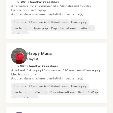
> 3000 feedbacks réalisés
Alternative rock
Commercial / Mainstream
Country
Dance pop
Electropop
Ajouter dans ma/mes playlist(s) impactante(s)
Pop rock
Commercial / Mainstream
Dance pop
Electropop
Hyperpop
Pop international
Latin Pop
Synthpop
Happy Music
Playlist
> 1800 feedbacks réalisés
Afrobeat / Afropop
Commercial / Mainstream
Dance pop
Electropop
Funk
Ajouter dans ma/mes playlist(s) impactante(s)
Pop rock
Commercial / Mainstream
Dance pop
Electropop
Indie pop
Pop international
K-Pop/J-Pop
Psychedelic pop