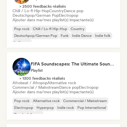
> 2500 feedbacks réalisés
Chill / Lo-fi Hip-Hop
Country
Dance pop
Deutschpop/German Pop
Electropop
Ajouter dans ma/mes playlist(s) impactante(s)
Pop rock
Chill / Lo-fi Hip-Hop
Country
Deutschpop/German Pop
Funk
Indie Dance
Indie folk
Indie pop
FIFA Soundscapes: The Ultimate Soundtrack ⚽️ Festival Indie, Electropop & Dance Anthems
Playlist
> 1300 feedbacks réalisés
Afrobeat / Afropop
Alternative rock
Commercial / Mainstream
Dance pop
Electropop
Ajouter dans ma/mes playlist(s) impactante(s)
Pop rock
Alternative rock
Commercial / Mainstream
Electropop
Hyperpop
Indie rock
Pop international
Psychedelic pop