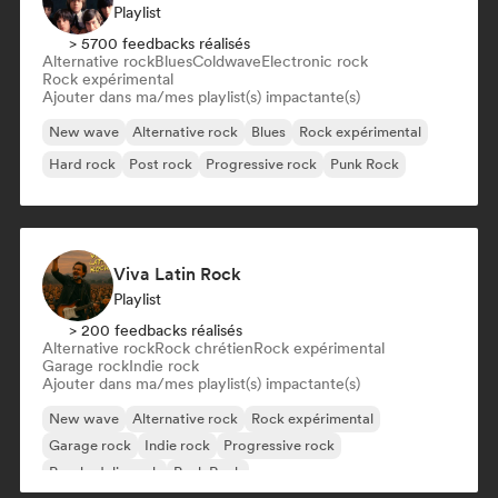
Playlist
> 5700 feedbacks réalisés
Alternative rock
Blues
Coldwave
Electronic rock
Rock expérimental
Ajouter dans ma/mes playlist(s) impactante(s)
New wave
Alternative rock
Blues
Rock expérimental
Hard rock
Post rock
Progressive rock
Punk Rock
Viva Latin Rock
Playlist
> 200 feedbacks réalisés
Alternative rock
Rock chrétien
Rock expérimental
Garage rock
Indie rock
Ajouter dans ma/mes playlist(s) impactante(s)
New wave
Alternative rock
Rock expérimental
Garage rock
Indie rock
Progressive rock
Psychedelic rock
Punk Rock