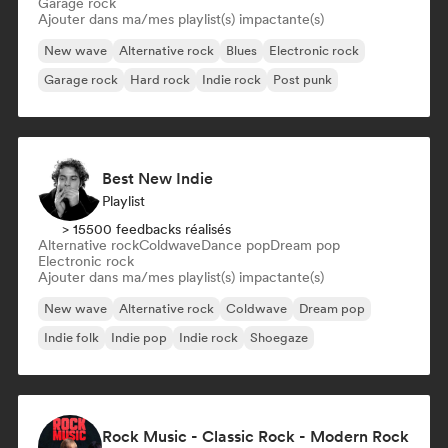
Garage rock
Ajouter dans ma/mes playlist(s) impactante(s)
New wave
Alternative rock
Blues
Electronic rock
Garage rock
Hard rock
Indie rock
Post punk
Best New Indie
Playlist
> 15500 feedbacks réalisés
Alternative rock
Coldwave
Dance pop
Dream pop
Electronic rock
Ajouter dans ma/mes playlist(s) impactante(s)
New wave
Alternative rock
Coldwave
Dream pop
Indie folk
Indie pop
Indie rock
Shoegaze
Rock Music - Classic Rock - Modern Rock