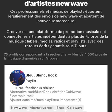
d’artistes new wave
Ces professionnels et médias de playlists écoutent
régulièrement des envois de new wave et ajoutent de
nouveaux morceaux.
Groover est une plateforme de promotion musicale qui
connecte les artistes indépendants à plus de 75 pros de la
musique : labels, médias, radios et playlists, avec des
retours écrits garantis sous 7 jours.
75
profils correspondant à ta recherche — Plus de 4 000 pros de
la musique disponibles sur
Groover
Bleu, Blanc, Rock
Playlist
> 700 feedbacks réalisés
Alternative rock
Blues
Rock chrétien
Coldwave
Electronic rock
Ajouter dans ma/mes playlist(s) impactante(s)
New wave
Alternative rock
Blues
Coldwave