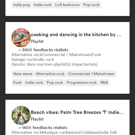
Indie pop
Indie rock
Lofi bedroom
Pop rock
cooking and dancing in the kitchen by Cookfy
Playlist
> 3900 feedbacks réalisés
Alternative rock
Commercial / Mainstream
Funk
Garage rock
Indie rock
Ajouter dans ma/mes playlist(s) impactante(s)
New wave
Alternative rock
Commercial / Mainstream
Funk
Indie rock
Pop rock
Progressive rock
R&B
Beach vibes: Palm Tree Breezes 🌴 Indie Folk, Acoustic & Singer-Songwriter
Playlist
> 1400 feedbacks réalisés
Alternative rock
Musique caribéenne
Coldwave
Indie folk