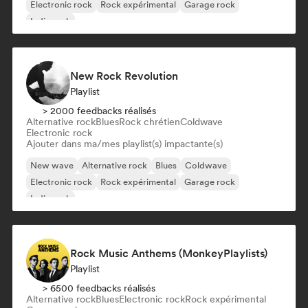
Electronic rock
Rock expérimental
Garage rock
Indie rock
New Rock Revolution
Playlist
> 2000 feedbacks réalisés
Alternative rock
Blues
Rock chrétien
Coldwave
Electronic rock
Ajouter dans ma/mes playlist(s) impactante(s)
New wave
Alternative rock
Blues
Coldwave
Electronic rock
Rock expérimental
Garage rock
Indie rock
Rock Music Anthems (MonkeyPlaylists)
Playlist
> 6500 feedbacks réalisés
Alternative rock
Blues
Electronic rock
Rock expérimental