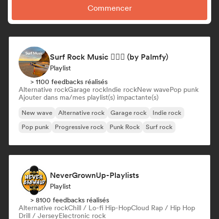
Commencer
Surf Rock Music 🏄🏻‍♂️ (by Palmfy)
Playlist
> 1100 feedbacks réalisés
Alternative rock
Garage rock
Indie rock
New wave
Pop punk
Ajouter dans ma/mes playlist(s) impactante(s)
New wave
Alternative rock
Garage rock
Indie rock
Pop punk
Progressive rock
Punk Rock
Surf rock
NeverGrownUp-Playlists
Playlist
> 8100 feedbacks réalisés
Alternative rock
Chill / Lo-fi Hip-Hop
Cloud Rap / Hip Hop
Drill / Jersey
Electronic rock