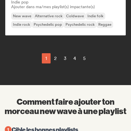
Indie pop
Ajouter dans ma/mes playlist(s) impactante(s)
New wave
Alternative rock
Coldwave
Indie folk
Indie rock
Psychedelic pop
Psychedelic rock
Reggae
1
2
3
4
5
Comment faire ajouter ton
morceau new wave à une playlist
Cible les bonnes playlists