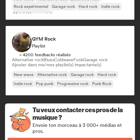
Rock expérimental
Garage rock
Hard rock
Indie rock
Metal / Heavy metal
GYM Rock
Playlist
> 4200 feedbacks réalisés
Alternative rock
Blues
Coldwave
Funk
Garage rock
Ajouter dans ma/mes playlist(s) impactante(s)
New wave
Alternative rock
Garage rock
Hard rock
Indie rock
Pop punk
Progressive rock
Punk Rock
Tu veux contacter ces pros de la
musique ?
Envoie ton morceau à 3 000+ médias et
pros.