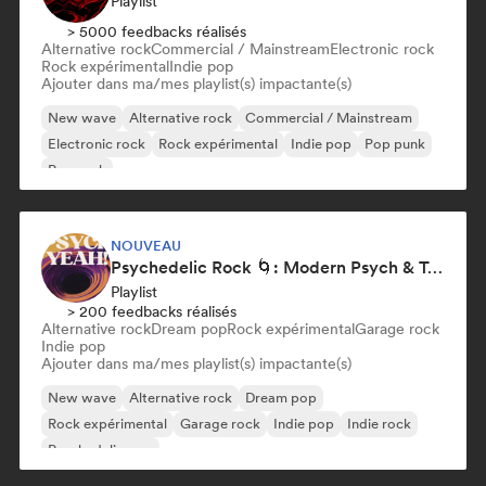
Playlist
> 5000 feedbacks réalisés
Alternative rock
Commercial / Mainstream
Electronic rock
Rock expérimental
Indie pop
Ajouter dans ma/mes playlist(s) impactante(s)
New wave
Alternative rock
Commercial / Mainstream
Electronic rock
Rock expérimental
Indie pop
Pop punk
Pop rock
NOUVEAU
Psychedelic Rock 🌀: Modern Psych & Turkish Vibes
Playlist
> 200 feedbacks réalisés
Alternative rock
Dream pop
Rock expérimental
Garage rock
Indie pop
Ajouter dans ma/mes playlist(s) impactante(s)
New wave
Alternative rock
Dream pop
Rock expérimental
Garage rock
Indie pop
Indie rock
Psychedelic pop