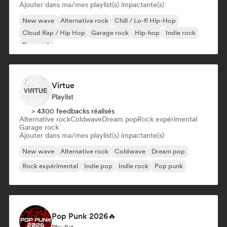
Ajouter dans ma/mes playlist(s) impactante(s)
New wave
Alternative rock
Chill / Lo-fi Hip-Hop
Cloud Rap / Hip Hop
Garage rock
Hip-hop
Indie rock
Pop punk
Virtue
Playlist
> 4300 feedbacks réalisés
Alternative rock
Coldwave
Dream pop
Rock expérimental
Garage rock
Ajouter dans ma/mes playlist(s) impactante(s)
New wave
Alternative rock
Coldwave
Dream pop
Rock expérimental
Indie pop
Indie rock
Pop punk
Pop Punk 2026🔥