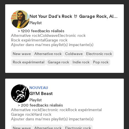
Not Your Dad’s Rock 🤘 Garage Rock, Alt-Rock & Indie Anthems
Playlist
> 1200 feedbacks réalisés
Alternative rock
Coldwave
Electronic rock
Rock expérimental
Garage rock
Ajouter dans ma/mes playlist(s) impactante(s)
New wave
Alternative rock
Coldwave
Electronic rock
Rock expérimental
Garage rock
Indie rock
Pop rock
NOUVEAU
GYM Beast
Playlist
> 200 feedbacks réalisés
Alternative rock
Electronic rock
Rock expérimental
Garage rock
Hard rock
Ajouter dans ma/mes playlist(s) impactante(s)
New wave
Alternative rock
Electronic rock