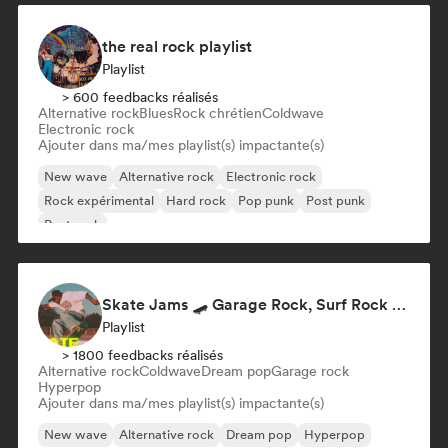
the real rock playlist
Playlist
> 600 feedbacks réalisés
Alternative rock
Blues
Rock chrétien
Coldwave
Electronic rock
Ajouter dans ma/mes playlist(s) impactante(s)
New wave
Alternative rock
Electronic rock
Rock expérimental
Hard rock
Pop punk
Post punk
Post rock
Skate Jams 🛹 Garage Rock, Surf Rock & Neo-Psych
Playlist
> 1800 feedbacks réalisés
Alternative rock
Coldwave
Dream pop
Garage rock
Hyperpop
Ajouter dans ma/mes playlist(s) impactante(s)
New wave
Alternative rock
Dream pop
Hyperpop