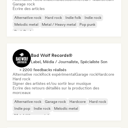
Garage rock
Écrire des articles
Alternative rock
Hard rock
Indie folk
Indie rock
Melodic metal
Metal / Heavy metal
Pop punk
Punk Rock
Bad Wolf Records®
Label, Média / Journaliste, Spécialiste Son
> 2200 feedbacks réalisés
Alternative rock
Rock expérimental
Garage rock
Hardcore
Hard rock
Signer des artistes et/ou sortir leur musique
Ecrire des retours détaillés sur la production des
morceaux
Alternative rock
Garage rock
Hardcore
Hard rock
Indie pop
Indie rock
Melodic metal
Metal / Heavy metal