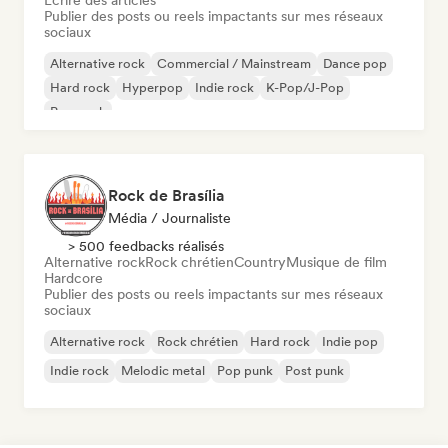
Écrire des articles
Publier des posts ou reels impactants sur mes réseaux
sociaux
Alternative rock
Commercial / Mainstream
Dance pop
Hard rock
Hyperpop
Indie rock
K-Pop/J-Pop
Pop punk
Rock de Brasília
Média / Journaliste
> 500 feedbacks réalisés
Alternative rock
Rock chrétien
Country
Musique de film
Hardcore
Publier des posts ou reels impactants sur mes réseaux
sociaux
Alternative rock
Rock chrétien
Hard rock
Indie pop
Indie rock
Melodic metal
Pop punk
Post punk