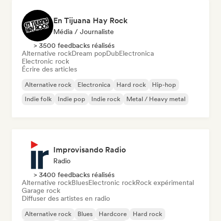
En Tijuana Hay Rock
Média / Journaliste
> 3500 feedbacks réalisés
Alternative rock
Dream pop
Dub
Electronica
Electronic rock
Écrire des articles
Alternative rock
Electronica
Hard rock
Hip-hop
Indie folk
Indie pop
Indie rock
Metal / Heavy metal
Improvisando Radio
Radio
> 3400 feedbacks réalisés
Alternative rock
Blues
Electronic rock
Rock expérimental
Garage rock
Diffuser des artistes en radio
Alternative rock
Blues
Hardcore
Hard rock