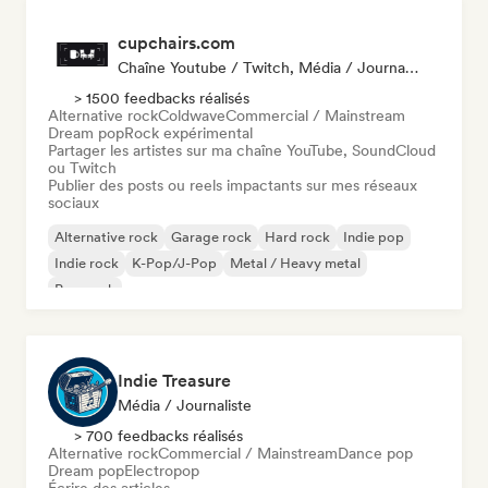
cupchairs.com
Chaîne Youtube / Twitch, Média / Journaliste
> 1500 feedbacks réalisés
Alternative rock
Coldwave
Commercial / Mainstream
Dream pop
Rock expérimental
Partager les artistes sur ma chaîne YouTube, SoundCloud
ou Twitch
Publier des posts ou reels impactants sur mes réseaux
sociaux
Alternative rock
Garage rock
Hard rock
Indie pop
Indie rock
K-Pop/J-Pop
Metal / Heavy metal
Pop punk
Indie Treasure
Média / Journaliste
> 700 feedbacks réalisés
Alternative rock
Commercial / Mainstream
Dance pop
Dream pop
Electropop