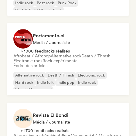
Indie rock
Post rock
Punk Rock
Rock & Roll / Classic Rock
Portamento.cl
Média / Journaliste
> 1000 feedbacks réalisés
Afrobeat / Afropop
Alternative rock
Death / Thrash
Electronic rock
Rock expérimental
Écrire des articles
Alternative rock
Death / Thrash
Electronic rock
Hard rock
Indie folk
Indie pop
Indie rock
Metal / Heavy metal
Revista El Bondi
Média / Journaliste
> 1700 feedbacks réalisés
Alternative rock
Ambient
Blues
Commercial / Mainstream