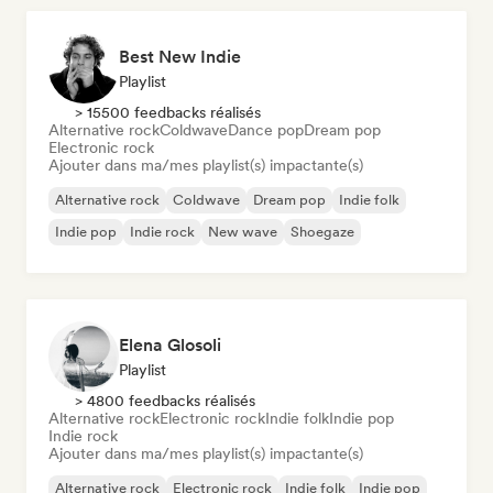
Best New Indie
Playlist
> 15500 feedbacks réalisés
Alternative rock
Coldwave
Dance pop
Dream pop
Electronic rock
Ajouter dans ma/mes playlist(s) impactante(s)
Alternative rock
Coldwave
Dream pop
Indie folk
Indie pop
Indie rock
New wave
Shoegaze
Elena Glosoli
Playlist
> 4800 feedbacks réalisés
Alternative rock
Electronic rock
Indie folk
Indie pop
Indie rock
Ajouter dans ma/mes playlist(s) impactante(s)
Alternative rock
Electronic rock
Indie folk
Indie pop