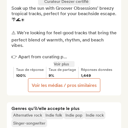
Curateur Deezer certifié
Soak up the sun with Groover Obsessions’ breezy 
tropical tracks, perfect for your beachside escape. 
🌴🌊☀️

⚠️ We're looking for feel-good tracks that bring the 
perfect blend of warmth, rhythm, and beach 
vibes.

👉 Apart from curating p...
Voir plus
Taux de réponse
Taux de partage
Réponses données
100%
9%
1,449
Voir les médias / pros similaires
Genres qu’il/elle accepte le plus
Alternative rock
Indie folk
Indie pop
Indie rock
Singer-songwriter