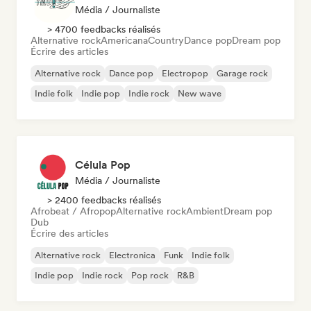
Média / Journaliste
> 4700 feedbacks réalisés
Alternative rock
Americana
Country
Dance pop
Dream pop
Écrire des articles
Alternative rock
Dance pop
Electropop
Garage rock
Indie folk
Indie pop
Indie rock
New wave
Célula Pop
Média / Journaliste
> 2400 feedbacks réalisés
Afrobeat / Afropop
Alternative rock
Ambient
Dream pop
Dub
Écrire des articles
Alternative rock
Electronica
Funk
Indie folk
Indie pop
Indie rock
Pop rock
R&B