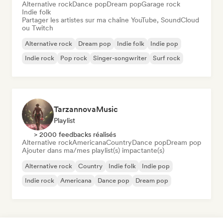
Alternative rock
Dance pop
Dream pop
Garage rock
Indie folk
Partager les artistes sur ma chaîne YouTube, SoundCloud
ou Twitch
Alternative rock
Dream pop
Indie folk
Indie pop
Indie rock
Pop rock
Singer-songwriter
Surf rock
TarzannovaMusic
Playlist
> 2000 feedbacks réalisés
Alternative rock
Americana
Country
Dance pop
Dream pop
Ajouter dans ma/mes playlist(s) impactante(s)
Alternative rock
Country
Indie folk
Indie pop
Indie rock
Americana
Dance pop
Dream pop