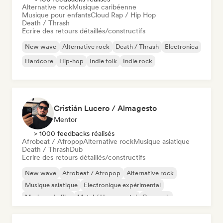
Alternative rock
Musique caribéenne
Musique pour enfants
Cloud Rap / Hip Hop
Death / Thrash
Ecrire des retours détaillés/constructifs
New wave
Alternative rock
Death / Thrash
Electronica
Hardcore
Hip-hop
Indie folk
Indie rock
Cristián Lucero / Almagesto
Mentor
> 1000 feedbacks réalisés
Afrobeat / Afropop
Alternative rock
Musique asiatique
Death / Thrash
Dub
Ecrire des retours détaillés/constructifs
New wave
Afrobeat / Afropop
Alternative rock
Musique asiatique
Electronique expérimental
Musique de film
Metal / Heavy metal
Pop rock