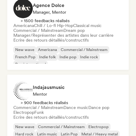
Agence Dolce
Manager, Mentor
> 1500 feedbacks réalisés
Americana
Chill / Lo-fi Hip-Hop
Classical music
Commercial / Mainstream
Dream pop
Manager/Représenter des artistes dans leur carrière
Ecrire des retours détaillés/constructifs
New wave
Americana
Commercial / Mainstream
French Pop
Indie folk
Indie pop
Indie rock
Pop international
Indajausmusic
Mentor
> 900 feedbacks réalisés
Commercial / Mainstream
Dance music
Dance pop
Electropop
Funk
Ecrire des retours détaillés/constructifs
New wave
Commercial / Mainstream
Electropop
Hard rock
Latin music
Latin Pop
Metal / Heavy metal