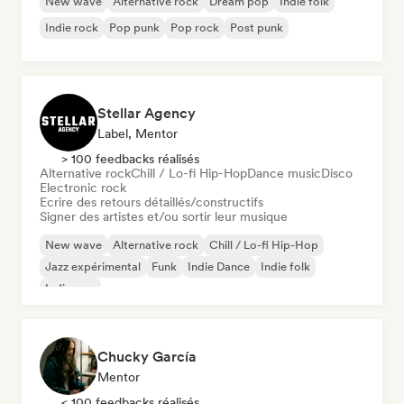
New wave
Alternative rock
Dream pop
Indie folk
Indie rock
Pop punk
Pop rock
Post punk
Stellar Agency
Label, Mentor
> 100 feedbacks réalisés
Alternative rock
Chill / Lo-fi Hip-Hop
Dance music
Disco
Electronic rock
Ecrire des retours détaillés/constructifs
Signer des artistes et/ou sortir leur musique
New wave
Alternative rock
Chill / Lo-fi Hip-Hop
Jazz expérimental
Funk
Indie Dance
Indie folk
Indie pop
Chucky García
Mentor
< 100 feedbacks réalisés