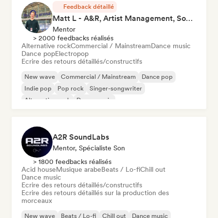
Feedback détaillé
Matt L - A&R, Artist Management, Songwriter
Mentor
> 2000 feedbacks réalisés
Alternative rock
Commercial / Mainstream
Dance music
Dance pop
Electropop
Ecrire des retours détaillés/constructifs
New wave
Commercial / Mainstream
Dance pop
Indie pop
Pop rock
Singer-songwriter
Alternative rock
Dance music
A2R SoundLabs
Mentor, Spécialiste Son
> 1800 feedbacks réalisés
Acid house
Musique arabe
Beats / Lo-fi
Chill out
Dance music
Ecrire des retours détaillés/constructifs
Ecrire des retours détaillés sur la production des
morceaux
New wave
Beats / Lo-fi
Chill out
Dance music