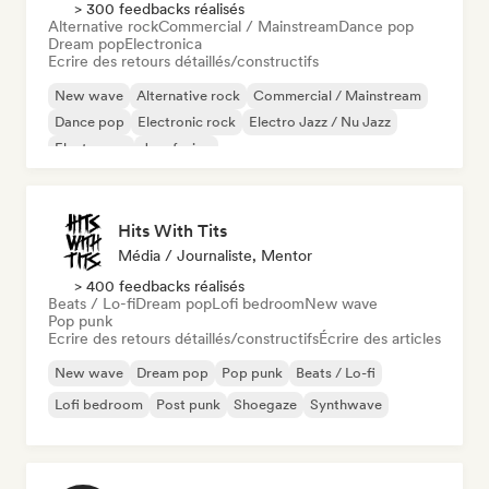
> 300 feedbacks réalisés
Alternative rock
Commercial / Mainstream
Dance pop
Dream pop
Electronica
Ecrire des retours détaillés/constructifs
New wave
Alternative rock
Commercial / Mainstream
Dance pop
Electronic rock
Electro Jazz / Nu Jazz
Electropop
Jazz fusion
Hits With Tits
Média / Journaliste, Mentor
> 400 feedbacks réalisés
Beats / Lo-fi
Dream pop
Lofi bedroom
New wave
Pop punk
Ecrire des retours détaillés/constructifs
Écrire des articles
New wave
Dream pop
Pop punk
Beats / Lo-fi
Lofi bedroom
Post punk
Shoegaze
Synthwave