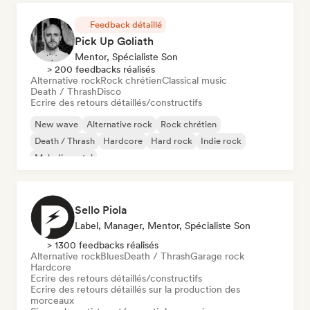
Feedback détaillé
Pick Up Goliath
Mentor, Spécialiste Son
> 200 feedbacks réalisés
Alternative rock
Rock chrétien
Classical music
Death / Thrash
Disco
Ecrire des retours détaillés/constructifs
New wave
Alternative rock
Rock chrétien
Death / Thrash
Hardcore
Hard rock
Indie rock
Melodic metal
Sello Piola
Label, Manager, Mentor, Spécialiste Son
> 1300 feedbacks réalisés
Alternative rock
Blues
Death / Thrash
Garage rock
Hardcore
Ecrire des retours détaillés/constructifs
Ecrire des retours détaillés sur la production des
morceaux