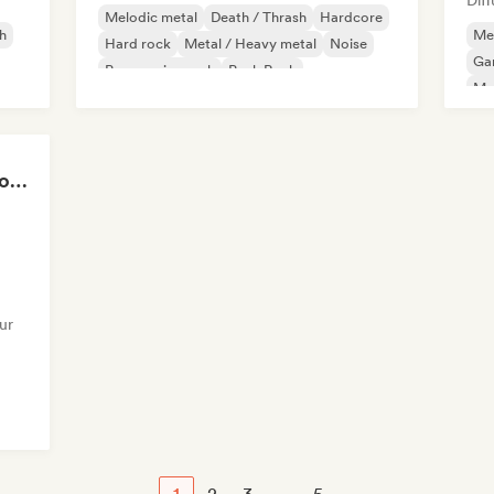
Diff
Melodic metal
Death / Thrash
Hardcore
h
Me
Hard rock
Metal / Heavy metal
Noise
Ga
Progressive rock
Punk Rock
Met
Fabricio Cunha - Touro Rock
ur