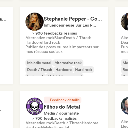
Epic Gaming Soundtracks
Stephanie Pepper - Content Creator
Influenceur·euse Sur Les Réseaux Sociaux
> 900 feedbacks réalisés
Alternative rock
Blues
Death / Thrash
Alte
Hardcore
Hard rock
Dea
Publier des posts ou reels impactants sur
Publ
mes réseaux sociaux
mes
Melodic metal
Alternative rock
Me
Death / Thrash
Hardcore
Hard rock
Roc
Indie rock
Metal / Heavy metal
Ro
Rock & Roll / Classic Rock
Ha
Feedback détaillé
Filhos do Metal
ux Sociaux
Média / Journaliste
> 700 feedbacks réalisés
Alte
Alternative rock
Death / Thrash
Hardcore
Ele
Hard rock
Melodic metal