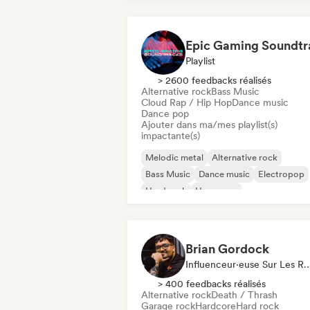
Playlist
> 2600 feedbacks réalisés
Alternative rock
Bass Music
Cloud Rap / Hip Hop
Dance music
Dance pop
Ajouter dans ma/mes playlist(s)
impactante(s)
Melodic metal
Alternative rock
Bass Music
Dance music
Electropop
Hard rock
Hyperpop
Metal / Heavy metal
Brian Gordock
Influenceur·euse Sur Les Résea
> 400 feedbacks réalisés
Alternative rock
Death / Thrash
Garage rock
Hardcore
Hard rock