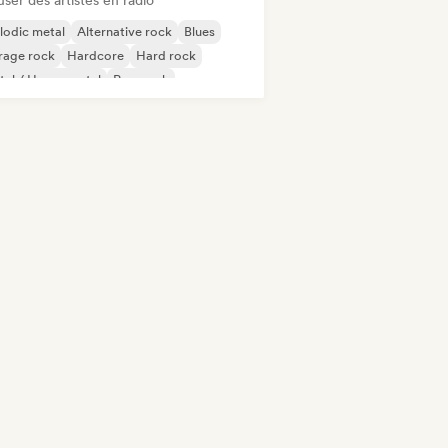
user des artistes en radio
lodic metal
Alternative rock
Blues
rage rock
Hardcore
Hard rock
al / Heavy metal
Pop punk