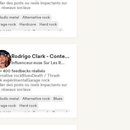
ier des posts ou reels impactants sur
 réseaux sociaux
lodic metal
Alternative rock
rage rock
Hardcore
Hard rock
al / Heavy metal
Progressive rock
nk Rock
Rodrigo Clark - Content Creator
Influenceur·euse Sur Les Réseaux Sociaux
> 400 feedbacks réalisés
rnative rock
Blues
Death / Thrash
k expérimental
Garage rock
ier des posts ou reels impactants sur
 réseaux sociaux
lodic metal
Alternative rock
Blues
rage rock
Hard rock
al / Heavy metal
Pop punk
Pop rock