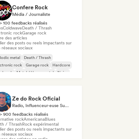
Confere Rock
Média / Journaliste
> 100 feedbacks réalisés
es
Coldwave
Death / Thrash
ctronic rock
Garage rock
re des articles
ier des posts ou reels impactants sur
 réseaux sociaux
lodic metal
Death / Thrash
ctronic rock
Garage rock
Hardcore
rd rock
Metal / Heavy metal
Noise
Ze do Rock Oficial
Radio, Influenceur·euse Sur Les Réseaux Sociaux
> 900 feedbacks réalisés
rnative rock
Americana
Blues
th / Thrash
Rock expérimental
ier des posts ou reels impactants sur
 réseaux sociaux