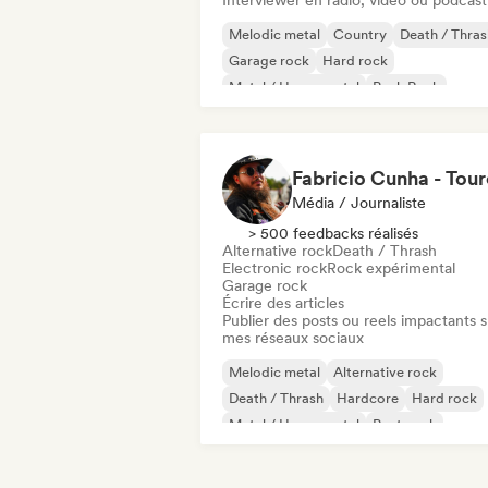
Interviewer en radio, video ou podcast
Melodic metal
Country
Death / Thras
Garage rock
Hard rock
Metal / Heavy metal
Punk Rock
Rock & Roll / Classic Rock
Média / Journaliste
> 500 feedbacks réalisés
Alternative rock
Death / Thrash
Electronic rock
Rock expérimental
Garage rock
Écrire des articles
Publier des posts ou reels impactants s
mes réseaux sociaux
Melodic metal
Alternative rock
Death / Thrash
Hardcore
Hard rock
Metal / Heavy metal
Post punk
Post rock