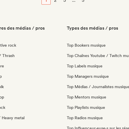
1
2
3
...
5
es des médias / pros
Types des médias / pros
tive rock
Top Bookers musique
/ Thrash
Top Chaînes Youtube / Twitch mu
re
Top Labels musique
p
Top Managers musique
olk
Top Médias / Journalistes musiqu
pop
Top Mentors musique
ock
Top Playlists musique
/ Heavy metal
Top Radios musique
Top Influenceur·euse·s sur les rés