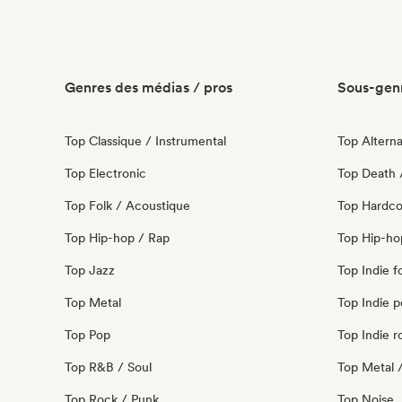
Genres des médias / pros
Sous-genr
Top Classique / Instrumental
Top Alterna
Top Electronic
Top Death 
Top Folk / Acoustique
Top Hardco
Top Hip-hop / Rap
Top Hip-ho
Top Jazz
Top Indie f
Top Metal
Top Indie 
Top Pop
Top Indie r
Top R&B / Soul
Top Metal 
Top Rock / Punk
Top Noise