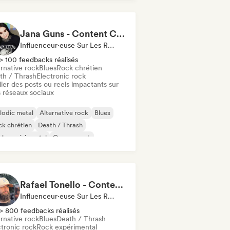
Jana Guns - Content Creator
Influenceur·euse Sur Les Réseaux Sociaux
> 100 feedbacks réalisés
rnative rock
Blues
Rock chrétien
th / Thrash
Electronic rock
ier des posts ou reels impactants sur
 réseaux sociaux
lodic metal
Alternative rock
Blues
k chrétien
Death / Thrash
ck expérimental
Garage rock
rd rock
Rafael Tonello - Content Creator
Influenceur·euse Sur Les Réseaux Sociaux
> 800 feedbacks réalisés
rnative rock
Blues
Death / Thrash
ctronic rock
Rock expérimental