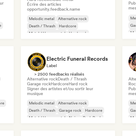
ur
Publ
Écrire des articles
mes
opportunity.feedback.name
Me
Melodic metal
Alternative rock
e
Ga
Death / Thrash
Hardcore
Met
Metal / Heavy metal
Hard rock
Pu
Pop punk
Progressive rock
Electric Funeral Records
Label
> 2500 feedbacks réalisés
l
Alternative rock
Death / Thrash
Alte
Garage rock
Hardcore
Hard rock
Roc
Signer des artistes et/ou sortir leur
Publ
musique
mes
re
Melodic metal
Alternative rock
Me
Death / Thrash
Garage rock
Hardcore
Ga
Metal / Heavy metal
Noise
Punk Rock
Met