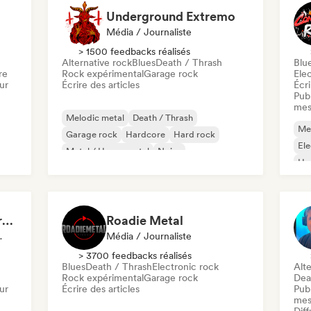
Underground Extremo
Média / Journaliste
> 1500 feedbacks réalisés
Alternative rock
Blues
Death / Thrash
Blu
re
Rock expérimental
Garage rock
Ele
ur
Écrire des articles
Écri
Publ
mes
Melodic metal
Death / Thrash
Me
Garage rock
Hardcore
Hard rock
Ele
Metal / Heavy metal
Noise
Ha
Progressive rock
Gustahill - Content Creator
Roadie Metal
ux Sociaux
Média / Journaliste
> 3700 feedbacks réalisés
Blues
Death / Thrash
Electronic rock
Alte
Rock expérimental
Garage rock
Dea
ur
Écrire des articles
Publ
mes