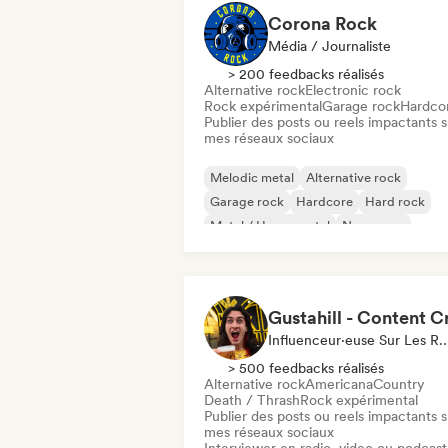
Corona Rock
Média / Journaliste
> 200 feedbacks réalisés
Alternative rock
Electronic rock
Rock expérimental
Garage rock
Hardco
Publier des posts ou reels impactants s
mes réseaux sociaux
Melodic metal
Alternative rock
Garage rock
Hardcore
Hard rock
Metal / Heavy metal
New wave
Pop rock
Influenceur·euse Sur Les Résea
> 500 feedbacks réalisés
Alternative rock
Americana
Country
Death / Thrash
Rock expérimental
Publier des posts ou reels impactants s
mes réseaux sociaux