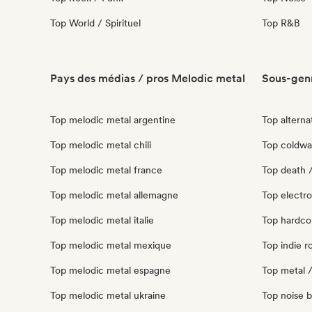
Top World / Spirituel
Top R&B
Pays des médias / pros Melodic metal
Sous-genr
Top melodic metal argentine
Top alternat
Top melodic metal chili
Top coldwav
Top melodic metal france
Top death /
Top melodic metal allemagne
Top electro
Top melodic metal italie
Top hardcor
Top melodic metal mexique
Top indie ro
Top melodic metal espagne
Top metal /
Top melodic metal ukraine
Top noise b