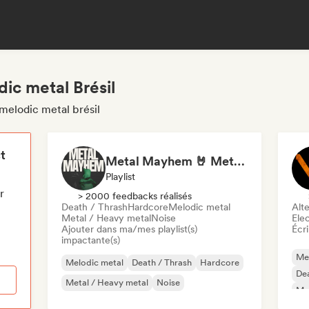
ic metal Brésil
melodic metal brésil
t
Metal Mayhem 🤘 Metalcore, Deathcore & Progressive Metal
Playlist
r
> 2000 feedbacks réalisés
Death / Thrash
Hardcore
Melodic metal
Alte
Metal / Heavy metal
Noise
Ele
Ajouter dans ma/mes playlist(s)
Écri
impactante(s)
Me
Melodic metal
Death / Thrash
Hardcore
Dea
Metal / Heavy metal
Noise
Met
Pu