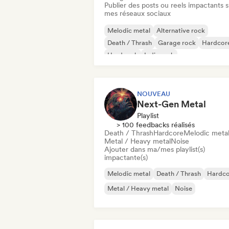
Publier des posts ou reels impactants s
mes réseaux sociaux
Melodic metal
Alternative rock
Death / Thrash
Garage rock
Hardcor
Hard rock
Indie rock
Metal / Heavy metal
NOUVEAU
Next-Gen Metal
Playlist
> 100 feedbacks réalisés
Death / Thrash
Hardcore
Melodic meta
Metal / Heavy metal
Noise
Ajouter dans ma/mes playlist(s)
impactante(s)
Melodic metal
Death / Thrash
Hardco
Metal / Heavy metal
Noise