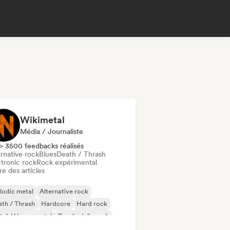
Wikimetal
Média / Journaliste
> 3500 feedbacks réalisés
rnative rock
Blues
Death / Thrash
ctronic rock
Rock expérimental
re des articles
lodic metal
Alternative rock
th / Thrash
Hardcore
Hard rock
al / Heavy metal
Psychedelic rock
nk Rock