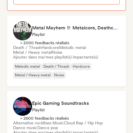
Metal Mayhem 🤘 Metalcore, Deathcore & Progressive Metal
Playlist
> 2000 feedbacks réalisés
Death / Thrash
Hardcore
Melodic metal
Metal / Heavy metal
Noise
Ajouter dans ma/mes playlist(s) impactante(s)
Melodic metal
Death / Thrash
Hardcore
Metal / Heavy metal
Noise
Epic Gaming Soundtracks
Playlist
> 2600 feedbacks réalisés
Alternative rock
Bass Music
Cloud Rap / Hip Hop
Dance music
Dance pop
Ajouter dans ma/mes playlist(s) impactante(s)