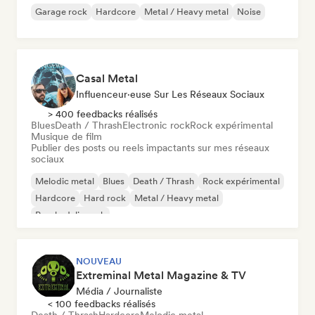
Garage rock
Hardcore
Metal / Heavy metal
Noise
Casal Metal
Influenceur·euse Sur Les Réseaux Sociaux
> 400 feedbacks réalisés
Blues
Death / Thrash
Electronic rock
Rock expérimental
Musique de film
Publier des posts ou reels impactants sur mes réseaux
sociaux
Melodic metal
Blues
Death / Thrash
Rock expérimental
Hardcore
Hard rock
Metal / Heavy metal
Psychedelic rock
NOUVEAU
Extreminal Metal Magazine & TV
Média / Journaliste
< 100 feedbacks réalisés