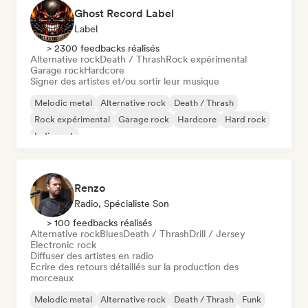
Ghost Record Label
Label
> 2300 feedbacks réalisés
Alternative rock
Death / Thrash
Rock expérimental
Garage rock
Hardcore
Signer des artistes et/ou sortir leur musique
Melodic metal
Alternative rock
Death / Thrash
Rock expérimental
Garage rock
Hardcore
Hard rock
Indie rock
Renzo
Radio, Spécialiste Son
> 100 feedbacks réalisés
Alternative rock
Blues
Death / Thrash
Drill / Jersey
Electronic rock
Diffuser des artistes en radio
Ecrire des retours détaillés sur la production des
morceaux
Melodic metal
Alternative rock
Death / Thrash
Funk