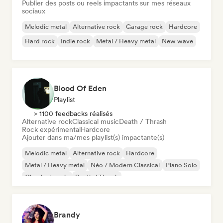
Publier des posts ou reels impactants sur mes réseaux
sociaux
Melodic metal
Alternative rock
Garage rock
Hardcore
Hard rock
Indie rock
Metal / Heavy metal
New wave
Blood Of Eden
Playlist
> 1100 feedbacks réalisés
Alternative rock
Classical music
Death / Thrash
Rock expérimental
Hardcore
Ajouter dans ma/mes playlist(s) impactante(s)
Melodic metal
Alternative rock
Hardcore
Metal / Heavy metal
Néo / Modern Classical
Piano Solo
Classical music
Death / Thrash
Brandy