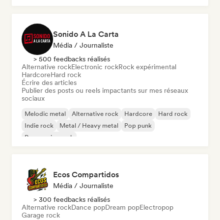
Sonido A La Carta
Média / Journaliste
> 500 feedbacks réalisés
Alternative rock
Electronic rock
Rock expérimental
Hardcore
Hard rock
Écrire des articles
Publier des posts ou reels impactants sur mes réseaux
sociaux
Melodic metal
Alternative rock
Hardcore
Hard rock
Indie rock
Metal / Heavy metal
Pop punk
Progressive rock
Ecos Compartidos
Média / Journaliste
> 300 feedbacks réalisés
Alternative rock
Dance pop
Dream pop
Electropop
Garage rock