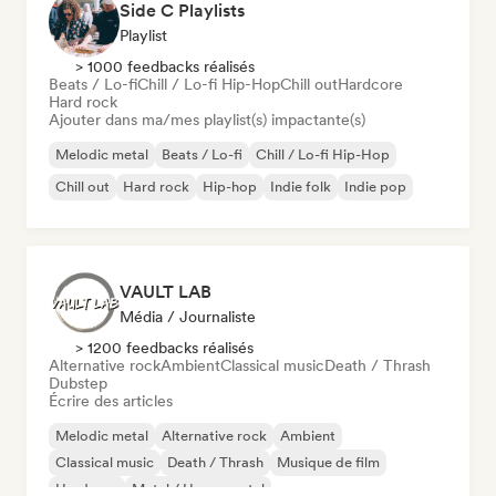
Side C Playlists
Playlist
> 1000 feedbacks réalisés
Beats / Lo-fi
Chill / Lo-fi Hip-Hop
Chill out
Hardcore
Hard rock
Ajouter dans ma/mes playlist(s) impactante(s)
Melodic metal
Beats / Lo-fi
Chill / Lo-fi Hip-Hop
Chill out
Hard rock
Hip-hop
Indie folk
Indie pop
VAULT LAB
Média / Journaliste
> 1200 feedbacks réalisés
Alternative rock
Ambient
Classical music
Death / Thrash
Dubstep
Écrire des articles
Melodic metal
Alternative rock
Ambient
Classical music
Death / Thrash
Musique de film
Hardcore
Metal / Heavy metal