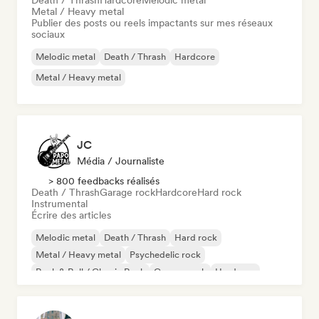
Death / Thrash
Hardcore
Melodic metal
Metal / Heavy metal
Publier des posts ou reels impactants sur mes réseaux
sociaux
Melodic metal
Death / Thrash
Hardcore
Metal / Heavy metal
JC
Média / Journaliste
> 800 feedbacks réalisés
Death / Thrash
Garage rock
Hardcore
Hard rock
Instrumental
Écrire des articles
Melodic metal
Death / Thrash
Hard rock
Metal / Heavy metal
Psychedelic rock
Rock & Roll / Classic Rock
Garage rock
Hardcore