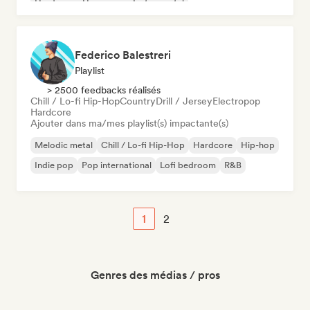
Hardcore
Hyperpop
Instrumental
Federico Balestreri
Playlist
> 2500 feedbacks réalisés
Chill / Lo-fi Hip-Hop
Country
Drill / Jersey
Electropop
Hardcore
Ajouter dans ma/mes playlist(s) impactante(s)
Melodic metal
Chill / Lo-fi Hip-Hop
Hardcore
Hip-hop
Indie pop
Pop international
Lofi bedroom
R&B
1
2
Genres des médias / pros