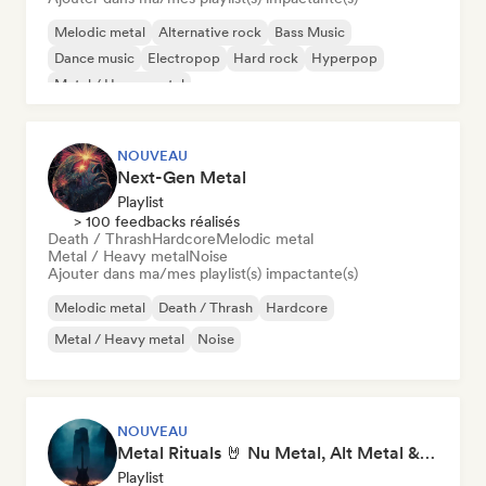
Melodic metal
Alternative rock
Bass Music
Dance music
Electropop
Hard rock
Hyperpop
Metal / Heavy metal
NOUVEAU
Next-Gen Metal
Playlist
> 100 feedbacks réalisés
Death / Thrash
Hardcore
Melodic metal
Metal / Heavy metal
Noise
Ajouter dans ma/mes playlist(s) impactante(s)
Melodic metal
Death / Thrash
Hardcore
Metal / Heavy metal
Noise
NOUVEAU
Metal Rituals 🤘 Nu Metal, Alt Metal & Progressive Metal
Playlist