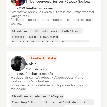
Influenceur·euse Sur Les Réseaux Sociaux
> 200 feedbacks réalisés
Alternative rock
Blues
Death / Thrash
Rock expérimental
Garage rock
Publier des posts ou reels impactants sur mes réseaux
sociaux
Melodic metal
Alternative rock
Death / Thrash
Hard rock
Metal / Heavy metal
Rock & Roll / Classic Rock
Blues
Rock expérimental
Feedback détaillé
DoisR
Spécialiste Son
< 100 feedbacks réalisés
Musique africaine
Afrobeat / Afropop
Bass Music
Beats / Lo-fi
Rap chrétien
Ecrire des retours détaillés sur la production des
morceaux
Melodic metal
Afrobeat / Afropop
Cloud Rap / Hip Hop
Commercial / Mainstream
Grime