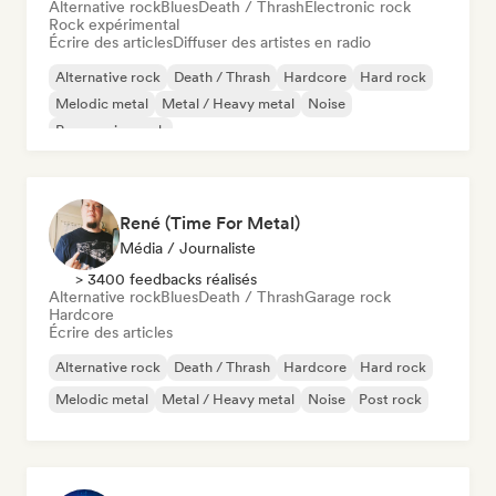
Alternative rock
Blues
Death / Thrash
Electronic rock
Rock expérimental
Écrire des articles
Diffuser des artistes en radio
Alternative rock
Death / Thrash
Hardcore
Hard rock
Melodic metal
Metal / Heavy metal
Noise
Progressive rock
René (Time For Metal)
Média / Journaliste
> 3400 feedbacks réalisés
Alternative rock
Blues
Death / Thrash
Garage rock
Hardcore
Écrire des articles
Alternative rock
Death / Thrash
Hardcore
Hard rock
Melodic metal
Metal / Heavy metal
Noise
Post rock