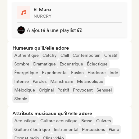
El Muro
NURCRY
A ajouté à une playlist
Humeurs qu’il/elle adore
Authentique
Catchy
Chill
Contemporain
Créatif
Sombre
Dramatique
Excentrique
Éclectique
Énergétique
Experimental
Fusion
Hardcore
Indé
Intense
Paroles
Mainstream
Mélancolique
Mélodique
Original
Positif
Provocant
Sensuel
Simple
Attributs musicaux qu’il/elle adore
Acoustique
Guitare acoustique
Basse
Cuivres
Guitare électrique
Instrumental
Percussions
Piano
Format radio
Clips vidéo