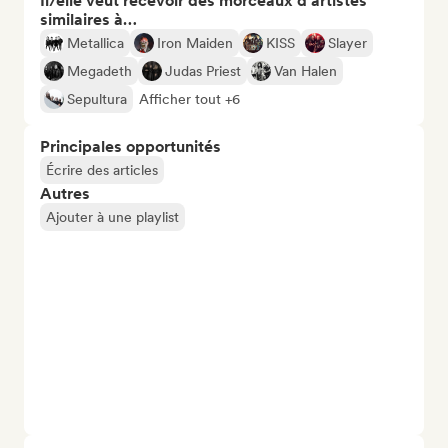
Il/elle veut recevoir des morceaux d’artistes
similaires à…
Metallica
Iron Maiden
KISS
Slayer
Megadeth
Judas Priest
Van Halen
Sepultura
Afficher tout +6
Principales opportunités
Écrire des articles
Autres
Ajouter à une playlist