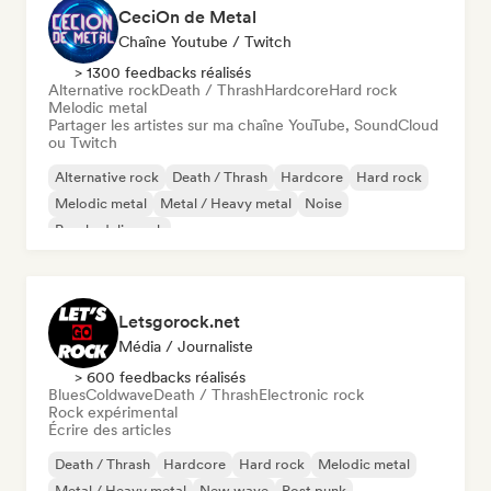
CeciOn de Metal
Chaîne Youtube / Twitch
> 1300 feedbacks réalisés
Alternative rock
Death / Thrash
Hardcore
Hard rock
Melodic metal
Partager les artistes sur ma chaîne YouTube, SoundCloud
ou Twitch
Alternative rock
Death / Thrash
Hardcore
Hard rock
Melodic metal
Metal / Heavy metal
Noise
Psychedelic rock
Letsgorock.net
Média / Journaliste
> 600 feedbacks réalisés
Blues
Coldwave
Death / Thrash
Electronic rock
Rock expérimental
Écrire des articles
Death / Thrash
Hardcore
Hard rock
Melodic metal
Metal / Heavy metal
New wave
Post punk