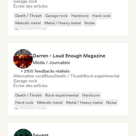
Garage rock
Écrire des articles
Death / Thrash
Garage rock
Hardcore
Hard rock
Melodic metal
Metal / Heavy metal
Noise
Progressive rock
Darren - Loud Enough Magazine
Média / Journaliste
> 2100 feedbacks réalisés
Alternative rock
Blues
Death / Thrash
Rock expérimental
Garage rock
Écrire des articles
Death / Thrash
Rock expérimental
Hardcore
Hard rock
Melodic metal
Metal / Heavy metal
Noise
Progressive rock
Sevent