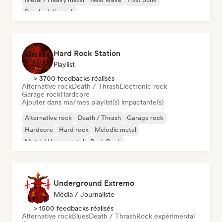
Psychedelic rock
Hard Rock Station
Playlist
> 3700 feedbacks réalisés
Alternative rock
Death / Thrash
Electronic rock
Garage rock
Hardcore
Ajouter dans ma/mes playlist(s) impactante(s)
Alternative rock
Death / Thrash
Garage rock
Hardcore
Hard rock
Melodic metal
Metal / Heavy metal
Punk Rock
Underground Extremo
Média / Journaliste
> 1500 feedbacks réalisés
Alternative rock
Blues
Death / Thrash
Rock expérimental