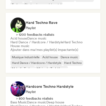
Techno
Electronique expérimental
Hard Techno Rave
Playlist
> 1200 feedbacks réalisés
Acid house
Dance music
Hard Dance / Hardcore / Hardstyle
Hard Techno
House music
Ajouter dans ma/mes playlist(s) impactante(s)
Musique industrielle
Acid house
Dance music
Hard Dance / Hardcore / Hardstyle
Hard Techno
Melodic Techno
Minimal
Tech House
Hardcore Techno Hardstyle
Playlist
> 800 feedbacks réalisés
Bass Music
Dance music
Deep house