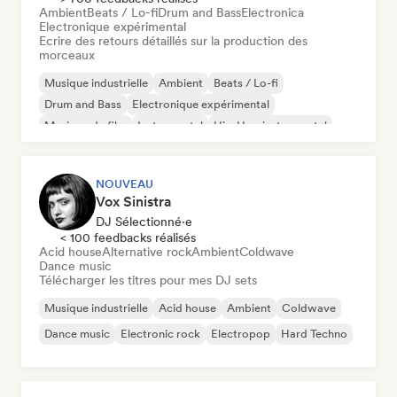
Ambient
Beats / Lo-fi
Drum and Bass
Electronica
Electronique expérimental
Ecrire des retours détaillés sur la production des
morceaux
Musique industrielle
Ambient
Beats / Lo-fi
Drum and Bass
Electronique expérimental
Musique de film
Instrumental
Hip-Hop instrumental
NOUVEAU
Vox Sinistra
DJ Sélectionné·e
< 100 feedbacks réalisés
Acid house
Alternative rock
Ambient
Coldwave
Dance music
Télécharger les titres pour mes DJ sets
Musique industrielle
Acid house
Ambient
Coldwave
Dance music
Electronic rock
Electropop
Hard Techno