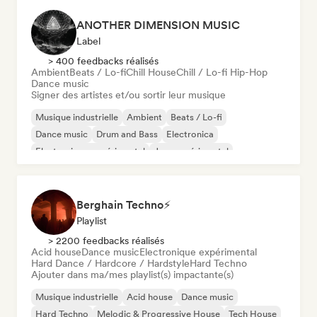
ANOTHER DIMENSION MUSIC
Label
> 400 feedbacks réalisés
Ambient
Beats / Lo-fi
Chill House
Chill / Lo-fi Hip-Hop
Dance music
Signer des artistes et/ou sortir leur musique
Musique industrielle
Ambient
Beats / Lo-fi
Dance music
Drum and Bass
Electronica
Electronique expérimental
Jazz expérimental
Berghain Techno⚡
Playlist
> 2200 feedbacks réalisés
Acid house
Dance music
Electronique expérimental
Hard Dance / Hardcore / Hardstyle
Hard Techno
Ajouter dans ma/mes playlist(s) impactante(s)
Musique industrielle
Acid house
Dance music
Hard Techno
Melodic & Progressive House
Tech House