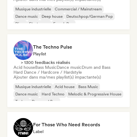
Musique industrielle
Commercial / Mainstream
Dance music
Deep house
Deutschpop/German Pop
Disco
Electropop
French Pop
The Techno Pulse
Playlist
> 1300 feedbacks réalisés
Acid house
Bass Music
Dance music
Drum and Bass
Hard Dance / Hardcore / Hardstyle
Ajouter dans ma/mes playlist(s) impactante(s)
Musique industrielle
Acid house
Bass Music
Dance music
Hard Techno
Melodic & Progressive House
Techno
Drum and Bass
For Those Who Need Records
Label