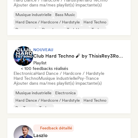
Hard Dance / Hardcore / Hardstyle
Hard Techno
Ajouter dans ma/mes playlist(s) impactante(s)
Musique industrielle
Bass Music
Hard Dance / Hardcore / Hardstyle
Hard Techno
Dance music
Deep house
Tech House
Techno
NOUVEAU
Club Hard Techno 🧨 by ThisisRey3Rocco
Playlist
< 100 feedbacks réalisés
Electronica
Hard Dance / Hardcore / Hardstyle
Hard Techno
Musique industrielle
Psy-Trance
Ajouter dans ma/mes playlist(s) impactante(s)
Musique industrielle
Electronica
Hard Dance / Hardcore / Hardstyle
Hard Techno
Psy-Trance
Techno
Feedback détaillé
Laszlo