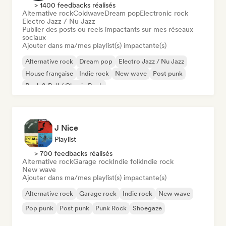
> 1400 feedbacks réalisés
Alternative rock
Coldwave
Dream pop
Electronic rock
Electro Jazz / Nu Jazz
Publier des posts ou reels impactants sur mes réseaux
sociaux
Ajouter dans ma/mes playlist(s) impactante(s)
Alternative rock
Dream pop
Electro Jazz / Nu Jazz
House française
Indie rock
New wave
Post punk
Rock & Roll / Classic Rock
J Nice
Playlist
> 700 feedbacks réalisés
Alternative rock
Garage rock
Indie folk
Indie rock
New wave
Ajouter dans ma/mes playlist(s) impactante(s)
Alternative rock
Garage rock
Indie rock
New wave
Pop punk
Post punk
Punk Rock
Shoegaze