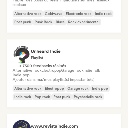
Publier des posts ou reels impactants sur mes réseaux
sociaux
Alternative rock
Coldwave
Electronic rock
Indie rock
Post punk
Punk Rock
Blues
Rock expérimental
Unheard Indie
Playlist
> 7300 feedbacks réalisés
Alternative rock
Electropop
Garage rock
Indie folk
Indie pop
Ajouter dans ma/mes playlist(s) impactante(s)
Alternative rock
Electropop
Garage rock
Indie pop
Indie rock
Pop rock
Post punk
Psychedelic rock
www.revistaindie.com