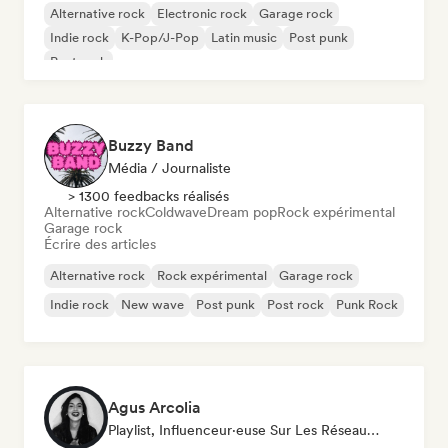
Alternative rock
Electronic rock
Garage rock
Indie rock
K-Pop/J-Pop
Latin music
Post punk
Post rock
Buzzy Band
Média / Journaliste
> 1300 feedbacks réalisés
Alternative rock
Coldwave
Dream pop
Rock expérimental
Garage rock
Écrire des articles
Alternative rock
Rock expérimental
Garage rock
Indie rock
New wave
Post punk
Post rock
Punk Rock
Agus Arcolia
Playlist, Influenceur·euse Sur Les Réseaux Sociaux