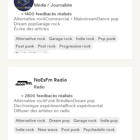
Média / Journaliste
> 1400 feedbacks réalisés
Alternative rock
Commercial / Mainstream
Dance pop
Dream pop
Garage rock
Écrire des articles
Alternative rock
Garage rock
Indie rock
Pop punk
Post punk
Post rock
Progressive rock
Psychedelic rock
NoEsFm Radio
Radio
> 2800 feedbacks réalisés
Alternative rock
Funk Brésilien
Dream pop
Electronique expérimental
Rock expérimental
Diffuser des artistes en radio
Alternative rock
Dream pop
Garage rock
Indie pop
Indie rock
New wave
Post punk
Psychedelic rock