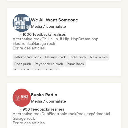
We All Want Someone
Média / Journaliste
> 1000 feedbacks réalisés
Alternative rock
Chill / Lo-fi Hip-Hop
Dream pop
Electronica
Garage rock
Écrire des articles
Alternative rock
Garage rock
Indie rock
New wave
Post punk
Psychedelic rock
Punk Rock
Rock & Roll / Classic Rock
Bunka Radio
Média / Journaliste
> 900 feedbacks réalisés
Alternative rock
Dub
Electronic rock
Rock expérimental
Garage rock
Écrire des articles