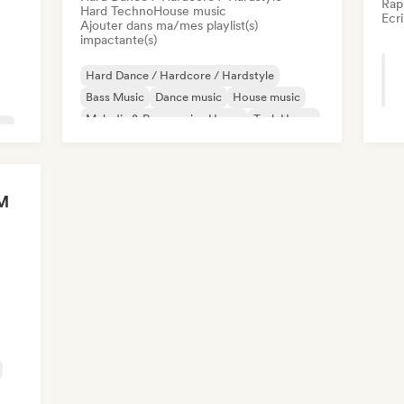
Rap
Hard Techno
House music
Ecri
Ajouter dans ma/mes playlist(s)
impactante(s)
Hard Dance / Hardcore / Hardstyle
Bass Music
Dance music
House music
Melodic & Progressive House
Tech House
no
Techno
Hard Techno
M