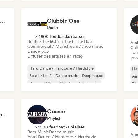
Deep house
Tech House
Techno
Rave Against the Machine 🖤 Hard, Acid & Dark Techno
Clubbin'One
Radio
> 4800 feedbacks réalisés
Beats / Lo-fi
Chill / Lo-fi Hip-Hop
Amb
Commercial / Mainstream
Dance music
Chil
Dance pop
Ecri
Diffuser des artistes en radio
pro
Hard Dance / Hardcore / Hardstyle
Har
Beats / Lo-fi
Dance music
Deep house
Am
Drum and Bass
Dubstep
Electronica
Ele
Electro swing
Ind
Quasar
Club Hard Techno 🧨 by ThisisRey3Rocco
Playlist
> 1000 feedbacks réalisés
Bass Music
Dance music
Ame
Hard Dance / Hardcore / Hardstyle