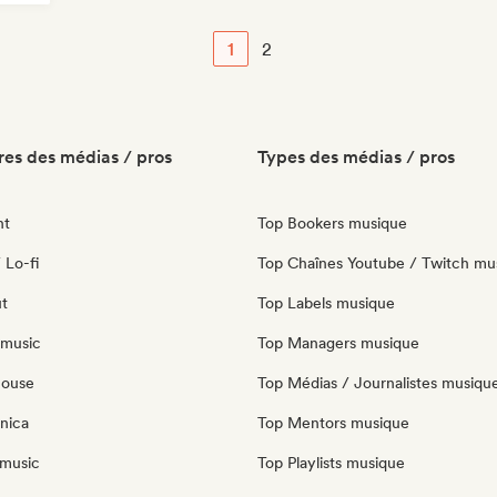
1
2
es des médias / pros
Types des médias / pros
nt
Top Bookers musique
 Lo-fi
Top Chaînes Youtube / Twitch mu
ut
Top Labels musique
 music
Top Managers musique
house
Top Médias / Journalistes musiqu
nica
Top Mentors musique
music
Top Playlists musique