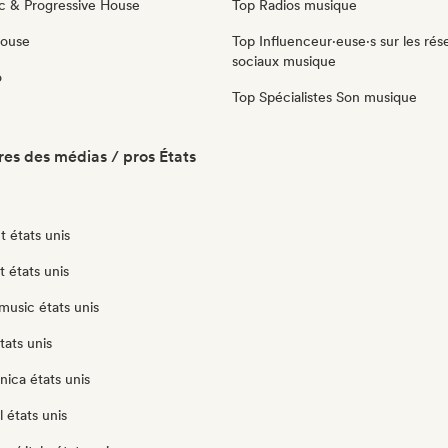
c & Progressive House
Top Radios musique
House
Top Influenceur·euse·s sur les rés
sociaux musique
o
Top Spécialistes Son musique
es des médias / pros États
 états unis
t états unis
music états unis
tats unis
nica états unis
 états unis