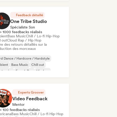
Feedback détaillé
One Tribe Studio
Spécialiste Son
> 1000 feedbacks réalisés
ient
Bass Music
Chill / Lo-fi Hip-Hop
l out
Cloud Rap / Hip Hop
re des retours détaillés sur la
duction des morceaux
d Dance / Hardcore / Hardstyle
bient
Bass Music
Chill out
ctronica
French Pop
Hip-hop
ie pop
Experts Groover
Video Feedback
Mentor
> 100 feedbacks réalisés
ricana
Bass Music
Chill / Lo-fi Hip-Hop