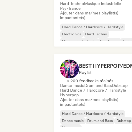
Hard Techno
Musique industrielle
Psy-Trance
Ajouter dans ma/mes playlist(s)
impactante(s)
Hard Dance / Hardcore / Hardstyle
Electronica
Hard Techno
Musique industrielle
Psy-Trance
Tech
BEST HYPERPOP/ED
Playlist
> 200 feedbacks réalisés
Dance music
Drum and Bass
Dubstep
Hard Dance / Hardcore / Hardstyle
Hyperpop
Ajouter dans ma/mes playlist(s)
impactante(s)
Hard Dance / Hardcore / Hardstyle
Dance music
Drum and Bass
Dubstep
Hyperpop