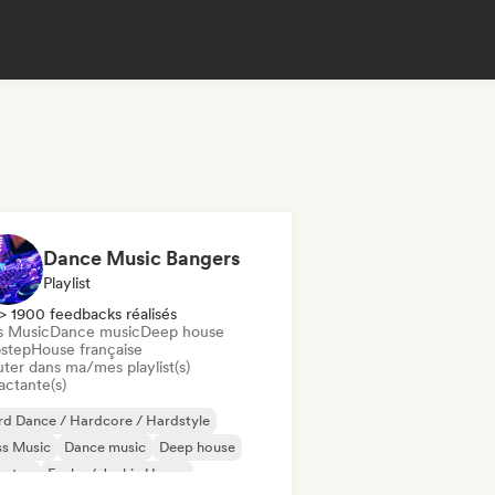
Dance Music Bangers
Playlist
> 1900 feedbacks réalisés
s Music
Dance music
Deep house
step
House française
uter dans ma/mes playlist(s)
actante(s)
d Dance / Hardcore / Hardstyle
ss Music
Dance music
Deep house
bstep
Funky / Jackin House