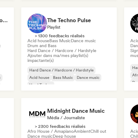
Funky / Jackin House
Future house
Fut
Cardio Club: Don't Stop! 💦
The Techno Pulse
Playlist
> 1300 feedbacks réalisés
Acid house
Bass Music
Dance music
Aci
c
Drum and Bass
Dan
Hard Dance / Hardcore / Hardstyle
Sign
Ajouter dans ma/mes playlist(s)
mus
impactante(s)
Har
Hard Dance / Hardcore / Hardstyle
Af
c
Acid house
Bass Music
Dance music
De
Hard Techno
Ele
Melodic & Progressive House
Techno
Fun
Drum and Bass
Midnight Dance Music
Média / Journaliste
> 2300 feedbacks réalisés
Afro House / Amapiano
Ambient
Chill out
Aci
Dance music
Deep house
Chil