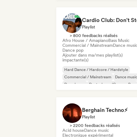
Playlist
> 800 feedbacks réalisés
Afro House / Amapiano
Bass Music
Commercial / Mainstream
Dance musi
Dance pop
Ajouter dans ma/mes playlist(s)
impactante(s)
Hard Dance / Hardcore / Hardstyle
Commercial / Mainstream
Dance musi
Deep house
Deutschpop/German Pop
Disco
Electropop
French Pop
Berghain Techno⚡
Playlist
> 2200 feedbacks réalisés
Acid house
Dance music
Electronique expérimental