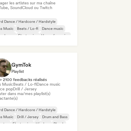
ager les artistes sur ma chaîne
Tube, SoundCloud ou Twitch
d Dance / Hardcore / Hardstyle
ss Music
Beats / Lo-fi
Dance music
ep house
Electronica
House française
ure house
GymTok
Playlist
> 2100 feedbacks réalisés
s Music
Beats / Lo-fi
Dance music
ce pop
Drill / Jersey
uter dans ma/mes playlist(s)
actante(s)
d Dance / Hardcore / Hardstyle
ss Music
Drill / Jersey
Drum and Bass
bstep
Electronica
Hip-hop
Phonk