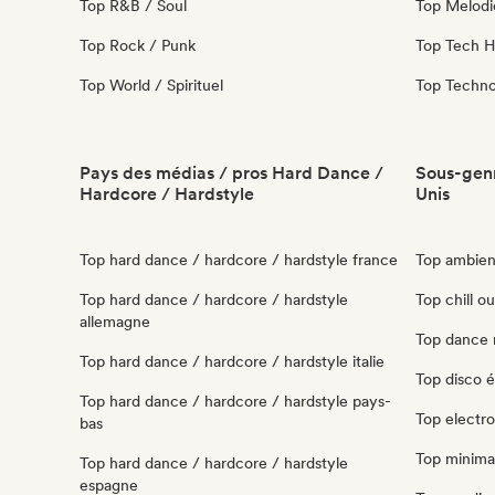
Top R&B / Soul
Top Melodi
Top Rock / Punk
Top Tech 
Top World / Spirituel
Top Techn
Pays des médias / pros Hard Dance /
Sous-genr
Hardcore / Hardstyle
Unis
Top hard dance / hardcore / hardstyle france
Top ambient
Top hard dance / hardcore / hardstyle
Top chill ou
allemagne
Top dance 
Top hard dance / hardcore / hardstyle italie
Top disco é
Top hard dance / hardcore / hardstyle pays-
Top electro
bas
Top minimal
Top hard dance / hardcore / hardstyle
espagne