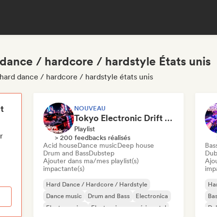
dance / hardcore / hardstyle États unis
hard dance / hardcore / hardstyle états unis
t
NOUVEAU
Tokyo Electronic Drift 🏎️ Schranz, Hard Techno & Anime EDM
Playlist
r
> 200 feedbacks réalisés
Acid house
Dance music
Deep house
Bas
Drum and Bass
Dubstep
Dub
Ajouter dans ma/mes playlist(s)
Ajo
impactante(s)
imp
Hard Dance / Hardcore / Hardstyle
Har
Dance music
Drum and Bass
Electronica
Ba
Electro swing
Electronique expérimental
Du