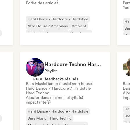
Écrire des articles
Part
You
Hard Dance / Hardcore / Hardstyle
Har
Afro House / Amapiano
Ambient
Ba
Chill out
Dance music
Deep house
De
Drum and Bass
House music
Fut
use
Hardcore Techno Hardstyle
Playlist
> 800 feedbacks réalisés
Bass Music
Dance music
Deep house
Bas
Hard Dance / Hardcore / Hardstyle
Dan
Hard Techno
Ajo
Ajouter dans ma/mes playlist(s)
imp
impactante(s)
Har
Hard Dance / Hardcore / Hardstyle
Ba
Bass Music
Hard Techno
Du
Musique industrielle
Dance music