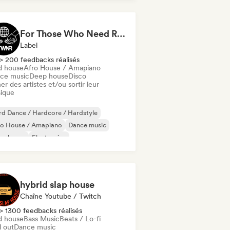
ure house
House music
For Those Who Need Records
Label
> 200 feedbacks réalisés
d house
Afro House / Amapiano
ce music
Deep house
Disco
er des artistes et/ou sortir leur
ique
d Dance / Hardcore / Hardstyle
ro House / Amapiano
Dance music
ep house
Electronica
ctronique expérimental
ky / Jackin House
House music
hybrid slap house
Chaîne Youtube / Twitch
> 1300 feedbacks réalisés
d house
Bass Music
Beats / Lo-fi
l out
Dance music