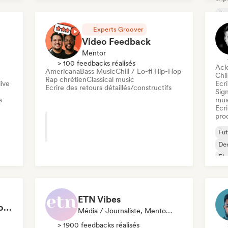
Fut
De
Experts Groover
Ho
Video Feedback
Mentor
> 100 feedbacks réalisés
Aci
Americana
Bass Music
Chill / Lo-fi Hip-Hop
Chil
Rap chrétien
Classical music
ive
Ecri
Ecrire des retours détaillés/constructifs
Sign
s
mus
Ecri
pro
Fut
De
Ele
ETN Vibes
Booste tes réseaux sociaux en 1h de Coaching
Média / Journaliste, Mentor, Spécialiste Son
> 1900 feedbacks réalisés