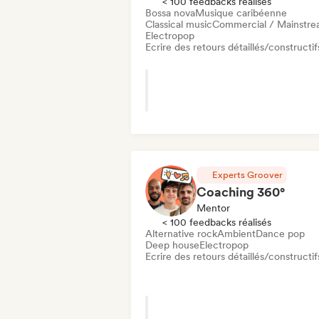
< 100 feedbacks réalisés
Bossa nova
Musique caribéenne
Classical music
Commercial / Mainstr
Electropop
Ecrire des retours détaillés/constructif
Experts Groover
Coaching 360°
Mentor
< 100 feedbacks réalisés
Alternative rock
Ambient
Dance pop
Deep house
Electropop
Ecrire des retours détaillés/constructif