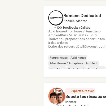
Romann Dedicated
Booker, Mentor
> 100 feedbacks réalisés
Acid house
Afro House / Amapiano
Ambient
Bass Music
Beats / Lo-fi
Trouver ou proposer des opportunités l
à des artistes
Ecrire des retours détaillés/constructif
Future house
Acid house
Afro House / Amapiano
Ambient
Bass Music
Beats / Lo-fi
Deep house
Disco
Experts Groover
Mentor