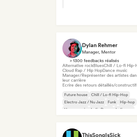
Dylan Rehmer
Manager, Mentor
> 1300 feedbacks réalisés
Alternative rock
Blues
Chill / Lo-fi Hip
Cloud Rap / Hip Hop
Dance music
Manager/Représenter des artistes dan
leur carrière
Ecrire des retours détaillés/constructif
Future house
Chill / Lo-fi Hip-Hop
Electro Jazz / Nu Jazz
Funk
Hip-hop
House music
Indie Dance
Indie pop
ThisSongIsSick