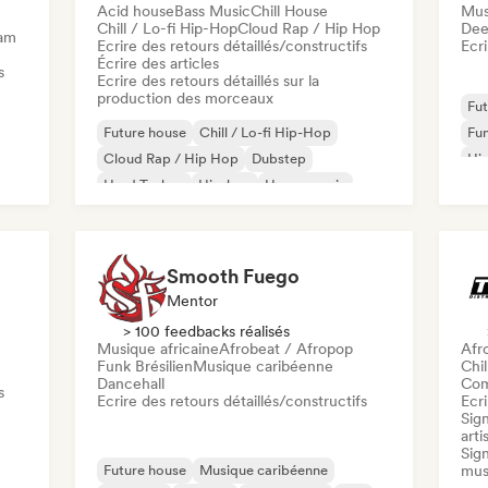
Acid house
Bass Music
Chill House
Mus
Chill / Lo-fi Hip-Hop
Cloud Rap / Hip Hop
Dee
eam
Ecrire des retours détaillés/constructifs
Ecri
Écrire des articles
s
Ecrire des retours détaillés sur la
production des morceaux
Fut
Future house
Chill / Lo-fi Hip-Hop
Fun
Cloud Rap / Hip Hop
Dubstep
Hi
Hard Techno
Hip-hop
House music
Rap international
Smooth Fuego
Mentor
> 100 feedbacks réalisés
Musique africaine
Afrobeat / Afropop
Afr
Funk Brésilien
Musique caribéenne
Chil
Dancehall
Com
s
Ecrire des retours détaillés/constructifs
Ecri
Sig
arti
Sign
Future house
Musique caribéenne
mus