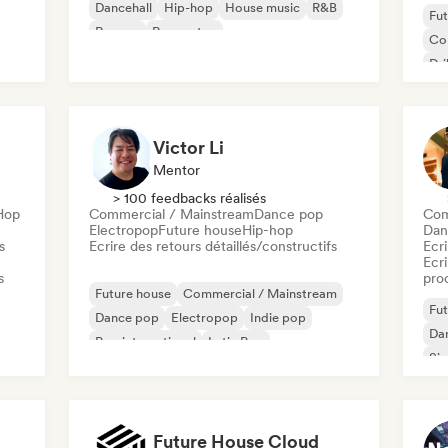
Dancehall
Hip-hop
House music
R&B
Fut
Reggae
Reggaeton
Co
Dri
Hy
Victor Li
Mentor
> 100 feedbacks réalisés
-Hop
Commercial / Mainstream
Dance pop
Com
Electropop
Future house
Hip-hop
Dan
s
Ecrire des retours détaillés/constructifs
Ecri
Ecri
s
pro
Future house
Commercial / Mainstream
Fut
Dance pop
Electropop
Indie pop
Da
Pop international
Latin Pop
Sin
Metal / Heavy metal
Future House Cloud