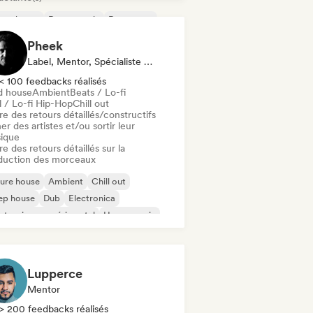
ure house
Dance music
Dance pop
ep house
Disco
House française
Pheek
use music
Pop international
Label, Mentor, Spécialiste Son
< 100 feedbacks réalisés
d house
Ambient
Beats / Lo-fi
l / Lo-fi Hip-Hop
Chill out
re des retours détaillés/constructifs
er des artistes et/ou sortir leur
ique
re des retours détaillés sur la
duction des morceaux
ure house
Ambient
Chill out
ep house
Dub
Electronica
ctronique expérimental
House music
Lupperce
Mentor
> 200 feedbacks réalisés