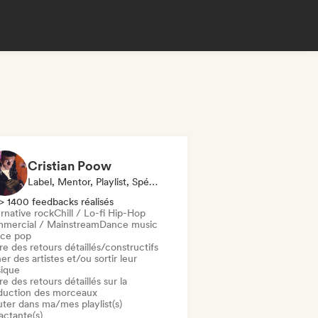
Cristian Poow
Label, Mentor, Playlist, Spécialiste Son
> 1400 feedbacks réalisés
rnative rock
Chill / Lo-fi Hip-Hop
mercial / Mainstream
Dance music
ce pop
re des retours détaillés/constructifs
er des artistes et/ou sortir leur
ique
re des retours détaillés sur la
duction des morceaux
uter dans ma/mes playlist(s)
actante(s)