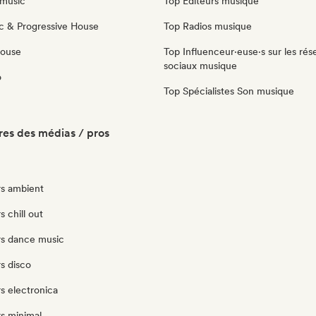
music
Top Éditeurs musique
c & Progressive House
Top Radios musique
House
Top Influenceur·euse·s sur les rés
sociaux musique
o
Top Spécialistes Son musique
es des médias / pros
s ambient
 chill out
s dance music
s disco
s electronica
s minimal