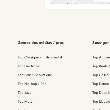
Electro swing
Electronique expériment
Funky / Jackin House
Hard Techno
Genres des médias / pros
Sous-genr
Top Classique / Instrumental
Top Ambie
Top Electronic
Top Beats /
Top Folk / Acoustique
Top Chill o
Top Hip-hop / Rap
Top Dance
Top Jazz
Top Deep 
Top Metal
Top Electro