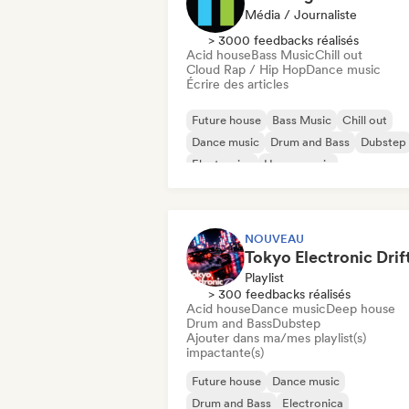
Média / Journaliste
> 3000 feedbacks réalisés
Acid house
Bass Music
Chill out
Cloud Rap / Hip Hop
Dance music
Écrire des articles
Future house
Bass Music
Chill out
Dance music
Drum and Bass
Dubstep
Electronica
House music
NOUVEAU
Playlist
> 300 feedbacks réalisés
Acid house
Dance music
Deep house
Drum and Bass
Dubstep
Ajouter dans ma/mes playlist(s)
impactante(s)
Future house
Dance music
Drum and Bass
Electronica