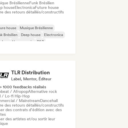
ique Brésilienne
Funk Brésilien
p house
Electronica
Future house
re des retours détaillés/constructifs
ure house
Musique Brésilienne
k Brésilien
Deep house
Electronica
p-hop
House music
R&B
TLR Distribution
Label, Mentor, Éditeur
> 1000 feedbacks réalisés
obeat / Afropop
Alternative rock
l / Lo-fi Hip-Hop
mercial / Mainstream
Dancehall
re des retours détaillés/constructifs
ner des contrats d’édition avec des
stes
er des artistes et/ou sortir leur
ique