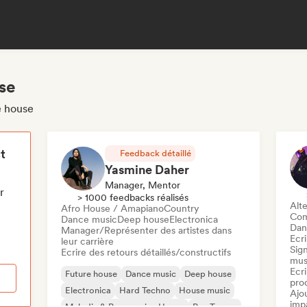
se
e house
t
Feedback détaillé
Yasmine Daher
Manager, Mentor
r
> 1000 feedbacks réalisés
Alte
Afro House / Amapiano
Country
Com
Dance music
Deep house
Electronica
Dan
Manager/Représenter des artistes dans
Ecri
leur carrière
Sign
Ecrire des retours détaillés/constructifs
mus
Ecri
Future house
Dance music
Deep house
pro
Electronica
Hard Techno
House music
Ajo
imp
Melodic & Progressive House
Psy-Trance