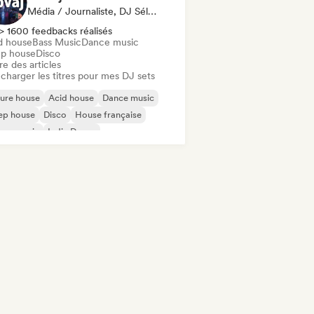
Média / Journaliste, DJ Sélectionné·e
> 1600 feedbacks réalisés
d house
Bass Music
Dance music
p house
Disco
re des articles
charger les titres pour mes DJ sets
ure house
Acid house
Dance music
ep house
Disco
House française
use music
Indie Dance