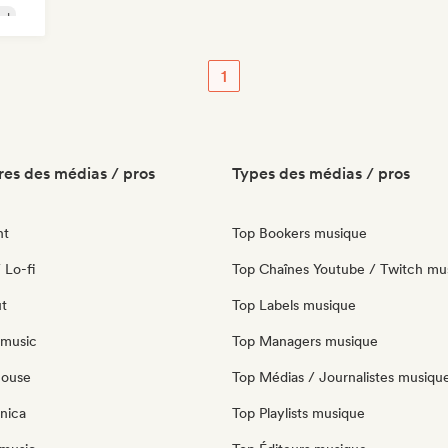
al
1
es des médias / pros
Types des médias / pros
nt
Top Bookers musique
 Lo-fi
Top Chaînes Youtube / Twitch mu
ut
Top Labels musique
 music
Top Managers musique
house
Top Médias / Journalistes musiqu
nica
Top Playlists musique