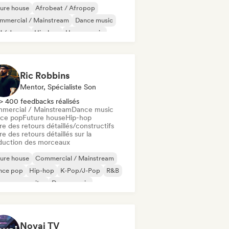
ure house
Afrobeat / Afropop
mmercial / Mainstream
Dance music
ll / Jersey
Hip-hop
House music
perpop
Ric Robbins
Mentor, Spécialiste Son
> 400 feedbacks réalisés
mercial / Mainstream
Dance music
ce pop
Future house
Hip-hop
re des retours détaillés/constructifs
re des retours détaillés sur la
duction des morceaux
ure house
Commercial / Mainstream
nce pop
Hip-hop
K-Pop/J-Pop
R&B
ger-songwriter
Dance music
Novaj TV