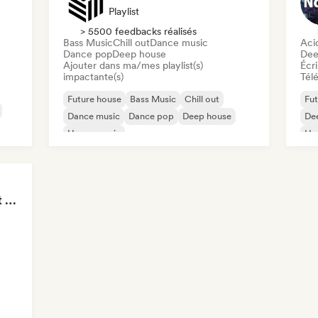
Playlist
> 5500 feedbacks réalisés
Bass Music
Chill out
Dance music
Aci
Dance pop
Deep house
Dee
Ajouter dans ma/mes playlist(s)
Écri
impactante(s)
Télé
Future house
Bass Music
Chill out
Fut
Dance music
Dance pop
Deep house
De
House music
Ho
Melodic & Progressive House
Tokyo Electronic Drift 🏎️ Schranz, Hard Techno & Anime EDM