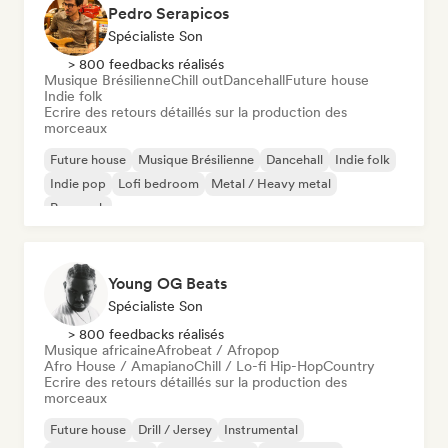
Pedro Serapicos
Spécialiste Son
> 800 feedbacks réalisés
Musique Brésilienne
Chill out
Dancehall
Future house
Indie folk
Ecrire des retours détaillés sur la production des
morceaux
Future house
Musique Brésilienne
Dancehall
Indie folk
Indie pop
Lofi bedroom
Metal / Heavy metal
Pop punk
Young OG Beats
Spécialiste Son
> 800 feedbacks réalisés
Musique africaine
Afrobeat / Afropop
Afro House / Amapiano
Chill / Lo-fi Hip-Hop
Country
Ecrire des retours détaillés sur la production des
morceaux
Future house
Drill / Jersey
Instrumental