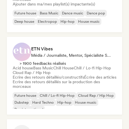
Ajouter dans ma/mes playlist(s) impactante(s)
Future house
Bass Music
Dance music
Dance pop
Deep house
Electropop
Hip-hop
House music
ETN Vibes
Média / Journaliste, Mentor, Spécialiste Son
> 1900 feedbacks réalisés
Acid house
Bass Music
Chill House
Chill / Lo-fi Hip-Hop
Cloud Rap / Hip Hop
Ecrire des retours détaillés/constructifs
Écrire des articles
Ecrire des retours détaillés sur la production des
morceaux
Future house
Chill / Lo-fi Hip-Hop
Cloud Rap / Hip Hop
Dubstep
Hard Techno
Hip-hop
House music
Rap international