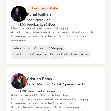
Feedback détaillé
Kunal Kulkarni
Spécialiste Son
> 300 feedbacks réalisés
Musique africaine
Afrobeat / Afropop
Afro House / Amapiano
Alternative rock
Beats / Lo-fi
Ecrire des retours détaillés sur la production des
morceaux
Future house
Afrobeat / Afropop
Afro House / Amapiano
Beats / Lo-fi
Dance music
Dance pop
Electropop
Hip-hop
Cristian Poow
Label, Mentor, Playlist, Spécialiste Son
> 1400 feedbacks réalisés
Alternative rock
Chill / Lo-fi Hip-Hop
Commercial / Mainstream
Dance music
Dance pop
Ecrire des retours détaillés/constructifs
Signer des artistes et/ou sortir leur musique