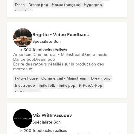
Disco
Dream pop
House française
Hyperpop
Indie folk
Brigitte - Video Feedback
Spécialiste Son
> 300 feedbacks réalisés
Americana
Commercial / Mainstream
Dance music
Dance pop
Dream pop
Ecrire des retours détaillés sur la production des
morceaux
Future house
Commercial / Mainstream
Dream pop
Electropop
Indie folk
Indie pop
K-Pop/J-Pop
Lofi bedroom
Mix With Vasudev
Spécialiste Son
> 200 feedbacks réalisés