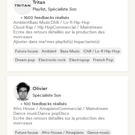
Tritan
Playlist, Spécialiste Son
> 1600 feedbacks réalisés
Ambient
Bass Music
Chill / Lo-fi Hip-Hop
Cloud Rap / Hip Hop
Commercial / Mainstream
Ecrire des retours détaillés sur la production des
morceaux
Ajouter dans ma/mes playlist(s) impactante(s)
Future house
Ambient
Bass Music
Chill / Lo-fi Hip-Hop
Dream pop
Electronic rock
Electropop
French Pop
Olivier
Spécialiste Son
< 100 feedbacks réalisés
Afro House / Amapiano
Commercial / Mainstream
Dance music
Dance pop
Disco
Ecrire des retours détaillés sur la production des
morceaux
Future house
Afro House / Amapiano
Dance music