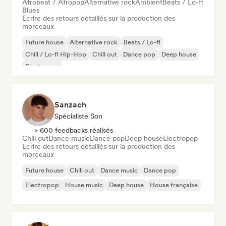
Afrobeat / Afropop
Alternative rock
Ambient
Beats / Lo-fi
Blues
Ecrire des retours détaillés sur la production des
morceaux
Future house
Alternative rock
Beats / Lo-fi
Chill / Lo-fi Hip-Hop
Chill out
Dance pop
Deep house
Electropop
Sanzach
Spécialiste Son
> 600 feedbacks réalisés
Chill out
Dance music
Dance pop
Deep house
Electropop
Ecrire des retours détaillés sur la production des
morceaux
Future house
Chill out
Dance music
Dance pop
Electropop
House music
Deep house
House française