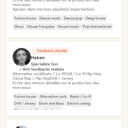
Ecrire des retours détaillés sur la production des
morceaux
Ajouter dans ma/mes playlist(s) impactante(s)
Future house
Dance music
Dance pop
Deep house
Disco
House française
House music
Pop international
Feedback détaillé
Hakan
Spécialiste Son
> 900 feedbacks réalisés
Alternative rock
Beats / Lo-fi
Chill / Lo-fi Hip-Hop
Cloud Rap / Hip Hop
Drill / Jersey
Ecrire des retours détaillés sur la production des
morceaux
Future house
Alternative rock
Beats / Lo-fi
Drill / Jersey
Drum and Bass
Electro swing
Musique de film
Hardcore