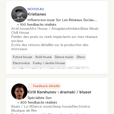
NOUVEAU
Kristianex
Influenceur·euse Sur Les Réseaux Sociaux, Spécialiste Son
< 100 feedbacks réalisés
Acid house
Afro House / Amapiano
Ambient
Bass Music
Chill House
Publier des posts ou reels impactants sur mes réseaux
sociaux
Ecrire des retours détaillés sur la production des
morceaux
Future house
Acid house
Dance music
Disco
Electronica
Funky / Jackin House
Hard Dance / Hardcore / Hardstyle
Hard Techno
Feedback détaillé
Kirill Korshunov : dramaki / blueor
Spécialiste Son
> 300 feedbacks réalisés
Beats / Lo-fi
Dance music
Deep house
Electronica
Musique de film