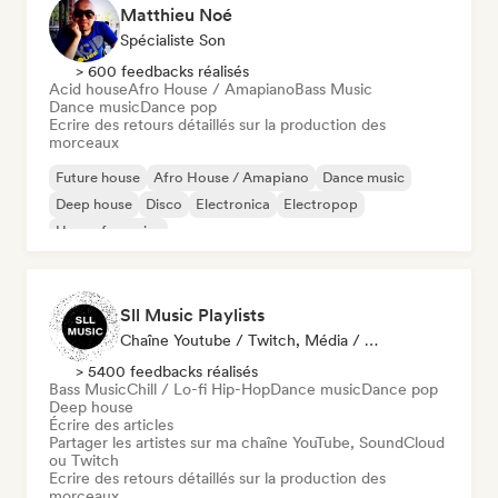
Matthieu Noé
Spécialiste Son
> 600 feedbacks réalisés
Acid house
Afro House / Amapiano
Bass Music
Dance music
Dance pop
Ecrire des retours détaillés sur la production des
morceaux
Future house
Afro House / Amapiano
Dance music
Deep house
Disco
Electronica
Electropop
House française
Sll Music Playlists
Chaîne Youtube / Twitch, Média / Journaliste, Playlist, Spécialiste Son
> 5400 feedbacks réalisés
Bass Music
Chill / Lo-fi Hip-Hop
Dance music
Dance pop
Deep house
Écrire des articles
Partager les artistes sur ma chaîne YouTube, SoundCloud
ou Twitch
Ecrire des retours détaillés sur la production des
morceaux