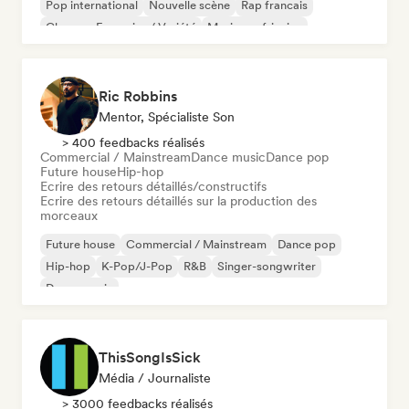
Pop international
Nouvelle scène
Rap francais
Chanson Française / Variété
Musique africaine
Ric Robbins
Mentor, Spécialiste Son
> 400 feedbacks réalisés
Commercial / Mainstream
Dance music
Dance pop
Future house
Hip-hop
Ecrire des retours détaillés/constructifs
Ecrire des retours détaillés sur la production des
morceaux
Future house
Commercial / Mainstream
Dance pop
Hip-hop
K-Pop/J-Pop
R&B
Singer-songwriter
Dance music
ThisSongIsSick
Média / Journaliste
> 3000 feedbacks réalisés