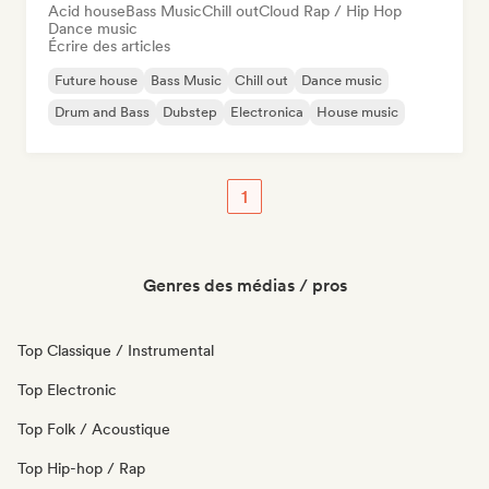
Acid house
Bass Music
Chill out
Cloud Rap / Hip Hop
Dance music
Écrire des articles
Future house
Bass Music
Chill out
Dance music
Drum and Bass
Dubstep
Electronica
House music
1
Genres des médias / pros
Top Classique / Instrumental
Top Electronic
Top Folk / Acoustique
Top Hip-hop / Rap