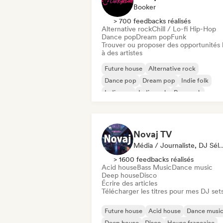
Booker
> 700 feedbacks réalisés
Alternative rock
Chill / Lo-fi Hip-Hop
Dance pop
Dream pop
Funk
Trouver ou proposer des opportunités l
à des artistes
Future house
Alternative rock
Dance pop
Dream pop
Indie folk
Indie pop
Indie rock
Pop punk
Novaj TV
Média / Journaliste, DJ 
> 1600 feedbacks réalisés
Acid house
Bass Music
Dance music
Deep house
Disco
Écrire des articles
Télécharger les titres pour mes DJ set
Future house
Acid house
Dance musi
Deep house
Disco
House française