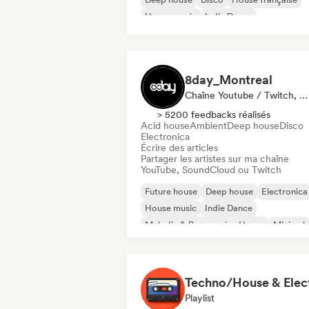
House music
Indie Dance
8day_Montreal
Chaîne Youtube / Twitch, Média / Journaliste
> 5200 feedbacks réalisés
Acid house
Ambient
Deep house
Disco
Electronica
Écrire des articles
Partager les artistes sur ma chaîne
YouTube, SoundCloud ou Twitch
Future house
Deep house
Electronica
House music
Indie Dance
Melodic & Progressive House
Minimal
Nu-disco / Italo
Playlist