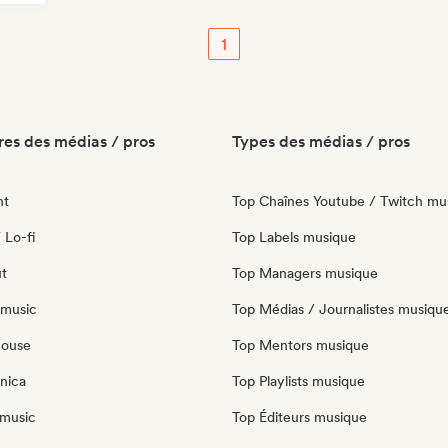
1
es des médias / pros
Types des médias / pros
nt
Top Chaînes Youtube / Twitch mu
 Lo-fi
Top Labels musique
ut
Top Managers musique
 music
Top Médias / Journalistes musiqu
house
Top Mentors musique
nica
Top Playlists musique
music
Top Éditeurs musique