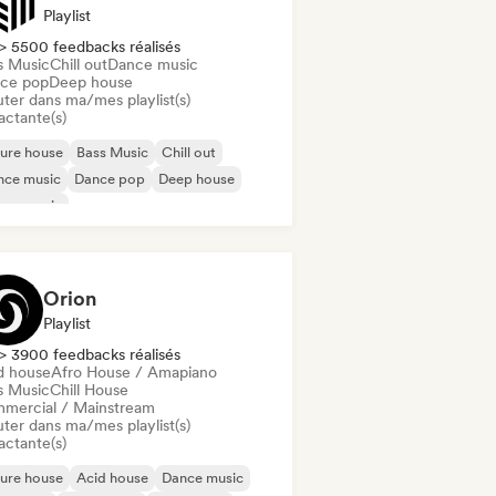
Playlist
> 5500 feedbacks réalisés
s Music
Chill out
Dance music
ce pop
Deep house
uter dans ma/mes playlist(s)
actante(s)
ure house
Bass Music
Chill out
nce music
Dance pop
Deep house
use music
odic & Progressive House
Orion
Playlist
> 3900 feedbacks réalisés
d house
Afro House / Amapiano
s Music
Chill House
mercial / Mainstream
uter dans ma/mes playlist(s)
actante(s)
ure house
Acid house
Dance music