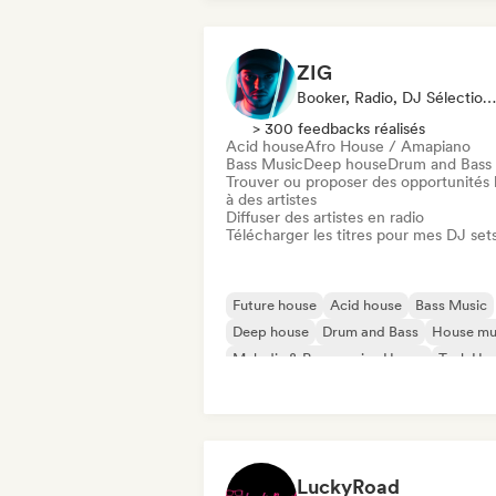
ZIG
Booker, Radio, DJ Sélectionné·e
> 300 feedbacks réalisés
Acid house
Afro House / Amapiano
Bass Music
Deep house
Drum and Bass
Trouver ou proposer des opportunités l
à des artistes
Diffuser des artistes en radio
Télécharger les titres pour mes DJ set
Future house
Acid house
Bass Music
Deep house
Drum and Bass
House mu
Melodic & Progressive House
Tech Ho
LuckyRoad