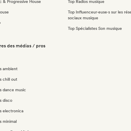
c & Progressive House
Top Radios musique
House
Top Influenceur·euse·s sur les rés
sociaux musique
o
Top Spécialistes Son musique
es des médias / pros
s ambient
 chill out
s dance music
s disco
s electronica
s minimal