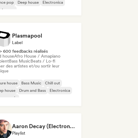
nce pop
Deep house
Electronica
ectropop
d Dance / Hardcore / Hardstyle
Plasmapool
Label
> 600 feedbacks réalisés
d house
Afro House / Amapiano
ient
Bass Music
Beats / Lo-fi
er des artistes et/ou sortir leur
ique
ure house
Bass Music
Chill out
ep house
Drum and Bass
Electronica
use music
odic & Progressive House
Aaron Decay (Electronic Dream & Chill Electronic Dream playlists)
Playlist