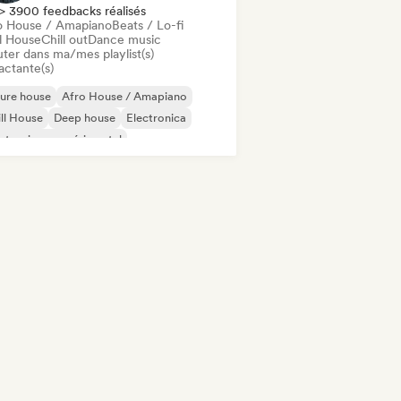
> 3900 feedbacks réalisés
o House / Amapiano
Beats / Lo-fi
ll House
Chill out
Dance music
uter dans ma/mes playlist(s)
actante(s)
ure house
Afro House / Amapiano
ll House
Deep house
Electronica
ctronique expérimental
se française
House music