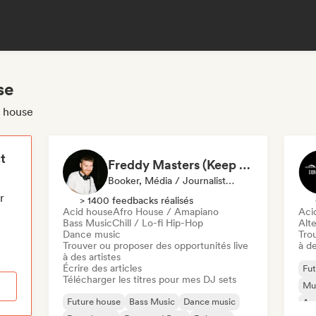
se
e house
t
Freddy Masters (Keep Hush)
Booker, Média / Journaliste, DJ Sélectionné·e
r
> 1400 feedbacks réalisés
Acid house
Afro House / Amapiano
Aci
Bass Music
Chill / Lo-fi Hip-Hop
Alte
Dance music
Tro
Trouver ou proposer des opportunités live
à de
à des artistes
Écrire des articles
Fut
Télécharger les titres pour mes DJ sets
Mus
Future house
Bass Music
Dance music
Am