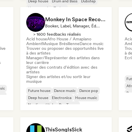
Deep house
Drum and Bass
Dubstep
Chi
House music
Techno
Monkey In Space Records
Booker, Label, Manager, Éditeur
> 1600 feedbacks réalisés
Acid house
Afro House / Amapiano
Aci
Ambient
Musique Brésilienne
Dance music
Amb
ive
Trouver ou proposer des opportunités live
Tro
à des artistes
à de
Manager/Représenter des artistes dans
Ecri
s
leur carrière
Signer des contrats d’édition avec des
artistes
Signer des artistes et/ou sortir leur
Fut
musique
Af
sic
Future house
Dance music
Dance pop
Ba
use
Deep house
Electronica
House music
Di
Nu-disco / Italo
Psy-Trance
ThisSongIsSick