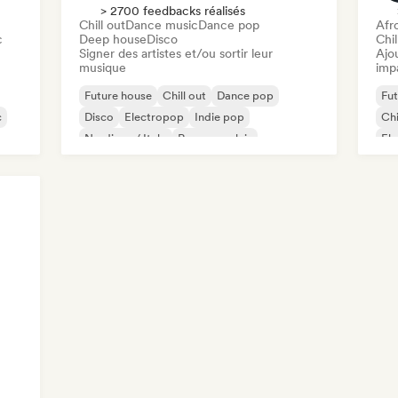
> 2700 feedbacks réalisés
Chill out
Dance music
Dance pop
Afr
c
Deep house
Disco
Chi
Signer des artistes et/ou sortir leur
Ajo
musique
imp
Future house
Chill out
Dance pop
Fut
c
Disco
Electropop
Indie pop
Chi
Nu-disco / Italo
Rap en anglais
Ele
Hou