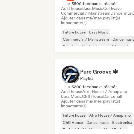
> 3500 feedbacks réalisés
Acid house
Bass Music
Coldwave
Commercial / Mainstream
Dance musi
Ajouter dans ma/mes playlist(s)
impactante(s)
Future house
Bass Music
Commercial / Mainstream
Dance musi
Dubstep
Electronique expérimental
House française
Hard Techno
Pure Groove 🔱
Playlist
> 3200 feedbacks réalisés
Acid house
Afro House / Amapiano
Bass Music
Chill House
Dancehall
Ajouter dans ma/mes playlist(s)
impactante(s)
Future house
Afro House / Amapiano
Chill House
Dance music
Electronica
Funky / Jackin House
Hard Techno