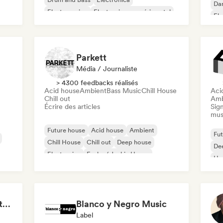
Da
Electro swing
Electronique expérimental
El
Funky / Jackin House
Hard Techno
Har
Parkett
Média / Journaliste
> 4300 feedbacks réalisés
Acid house
Ambient
Bass Music
Chill House
Aci
Chill out
Amb
Écrire des articles
Sign
mus
Future house
Acid house
Ambient
Fut
Chill House
Chill out
Deep house
De
Electronica
Funky / Jackin House
Ho
Mel
Techno/House & Electronic Music for Svea Playlists
Blanco y Negro Music
Label