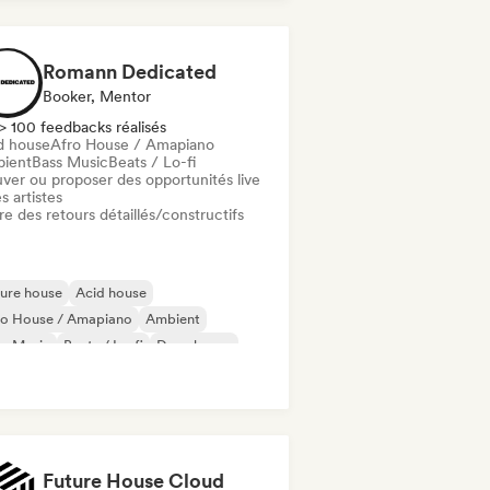
ll out
Romann Dedicated
Booker, Mentor
> 100 feedbacks réalisés
d house
Afro House / Amapiano
ient
Bass Music
Beats / Lo-fi
uver ou proposer des opportunités live
s artistes
re des retours détaillés/constructifs
ure house
Acid house
ro House / Amapiano
Ambient
ss Music
Beats / Lo-fi
Deep house
sco
Future House Cloud