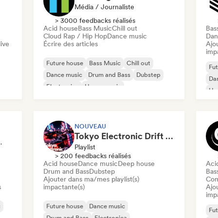
Média / Journaliste
> 3000 feedbacks réalisés
Acid house
Bass Music
Chill out
Bas
Cloud Rap / Hip Hop
Dance music
Dan
ive
Écrire des articles
Ajo
imp
Future house
Bass Music
Chill out
Fut
Dance music
Drum and Bass
Dubstep
Da
Electronica
House music
Ho
Mel
NOUVEAU
Tokyo Electronic Drift 🏎️ Schranz, Hard Techno & Anime EDM
Sélectionné·e
Playlist
> 200 feedbacks réalisés
Acid house
Dance music
Deep house
Aci
Drum and Bass
Dubstep
Bas
Ajouter dans ma/mes playlist(s)
Com
s
impactante(s)
Ajo
imp
c
Future house
Dance music
Fut
Drum and Bass
Electronica