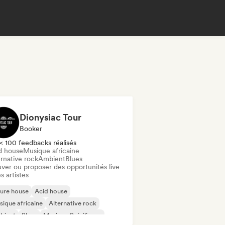
Dionysiac Tour
Booker
< 100 feedbacks réalisés
d house
Musique africaine
rnative rock
Ambient
Blues
uver ou proposer des opportunités live
s artistes
ure house
Acid house
ique africaine
Alternative rock
bient
Blues
Musique Brésilienne