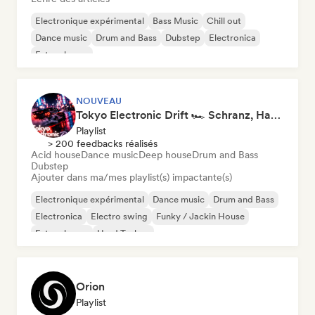
Electronique expérimental
Bass Music
Chill out
Dance music
Drum and Bass
Dubstep
Electronica
Future house
NOUVEAU
Tokyo Electronic Drift 🏎️ Schranz, Hard Techno & Anime EDM
Playlist
> 200 feedbacks réalisés
Acid house
Dance music
Deep house
Drum and Bass
Dubstep
Ajouter dans ma/mes playlist(s) impactante(s)
Electronique expérimental
Dance music
Drum and Bass
Electronica
Electro swing
Funky / Jackin House
Future house
Hard Techno
Orion
Playlist