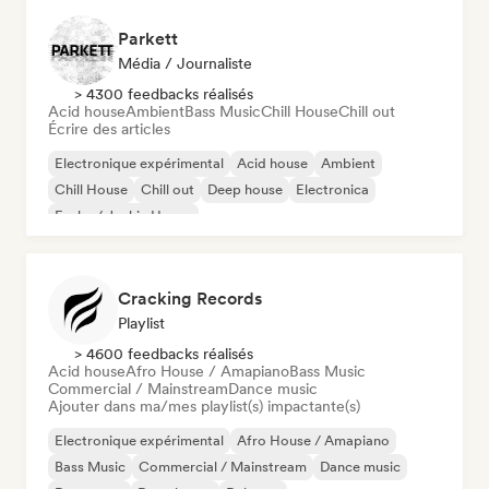
Parkett
Média / Journaliste
> 4300 feedbacks réalisés
Acid house
Ambient
Bass Music
Chill House
Chill out
Écrire des articles
Electronique expérimental
Acid house
Ambient
Chill House
Chill out
Deep house
Electronica
Funky / Jackin House
Cracking Records
Playlist
> 4600 feedbacks réalisés
Acid house
Afro House / Amapiano
Bass Music
Commercial / Mainstream
Dance music
Ajouter dans ma/mes playlist(s) impactante(s)
Electronique expérimental
Afro House / Amapiano
Bass Music
Commercial / Mainstream
Dance music