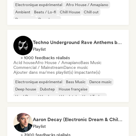
Electronique expérimental
Afro House / Amapiano
Ambient
Beats / Lo-fi
Chill House
Chill out
Dance pop
Deep house
Techno Underground Rave Anthems by Orphium
Playlist
> 1000 feedbacks réalisés
Acid house
Afro House / Amapiano
Bass Music
Commercial / Mainstream
Dance music
Ajouter dans ma/mes playlist(s) impactante(s)
Electronique expérimental
Bass Music
Dance music
Deep house
Dubstep
House française
Hard Dance / Hardcore / Hardstyle
Hard Techno
Aaron Decay (Electronic Dream & Chill Electronic Dream playlists)
Playlist
> 3900 feedbacks réalisés