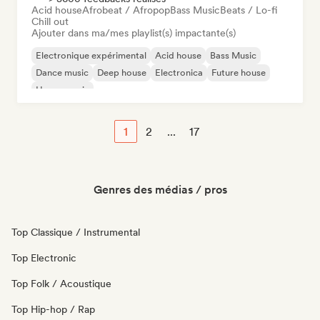
Acid house
Afrobeat / Afropop
Bass Music
Beats / Lo-fi
Chill out
Ajouter dans ma/mes playlist(s) impactante(s)
Electronique expérimental
Acid house
Bass Music
Dance music
Deep house
Electronica
Future house
House music
1
2
...
17
Genres des médias / pros
Top Classique / Instrumental
Top Electronic
Top Folk / Acoustique
Top Hip-hop / Rap