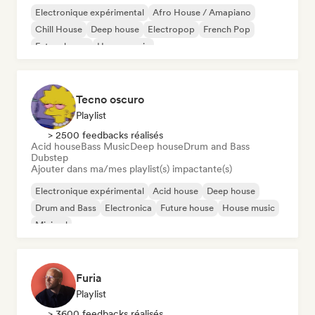
Electronique expérimental
Afro House / Amapiano
Chill House
Deep house
Electropop
French Pop
Future house
House music
Tecno oscuro
Playlist
> 2500 feedbacks réalisés
Acid house
Bass Music
Deep house
Drum and Bass
Dubstep
Ajouter dans ma/mes playlist(s) impactante(s)
Electronique expérimental
Acid house
Deep house
Drum and Bass
Electronica
Future house
House music
Minimal
Furia
Playlist
> 3600 feedbacks réalisés