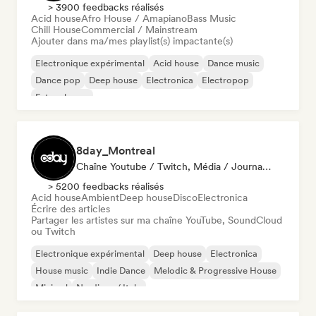
> 3900 feedbacks réalisés
Acid house
Afro House / Amapiano
Bass Music
Chill House
Commercial / Mainstream
Ajouter dans ma/mes playlist(s) impactante(s)
Electronique expérimental
Acid house
Dance music
Dance pop
Deep house
Electronica
Electropop
Future house
8day_Montreal
Chaîne Youtube / Twitch, Média / Journaliste
> 5200 feedbacks réalisés
Acid house
Ambient
Deep house
Disco
Electronica
Écrire des articles
Partager les artistes sur ma chaîne YouTube, SoundCloud
ou Twitch
Electronique expérimental
Deep house
Electronica
House music
Indie Dance
Melodic & Progressive House
Minimal
Nu-disco / Italo