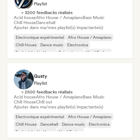
Playlist
> 3200 feedbacks réalisés
Acid house
Afro House / Amapiano
Bass Music
Chill House
Dancehall
Ajouter dans ma/mes playlist(s) impactante(s)
Electronique expérimental
Afro House / Amapiano
Chill House
Dance music
Electronica
Funky / Jackin House
Future house
Hard Techno
Gusty
Playlist
> 2500 feedbacks réalisés
Acid house
Afro House / Amapiano
Bass Music
Chill House
Chill out
Ajouter dans ma/mes playlist(s) impactante(s)
Electronique expérimental
Afro House / Amapiano
Chill House
Dancehall
Dance music
Electronica
Funky / Jackin House
Hard Techno