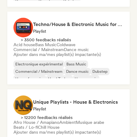
Dance pop
Deep house
Dubstep
Techno/House & Electronic Music for Svea Playlists
Playlist
> 3500 feedbacks réalisés
Acid house
Bass Music
Coldwave
Commercial / Mainstream
Dance music
Ajouter dans ma/mes playlist(s) impactante(s)
Electronique expérimental
Bass Music
Commercial / Mainstream
Dance music
Dubstep
House française
Hard Techno
House music
Unique Playlists - House & Electronics
Playlist
> 12200 feedbacks réalisés
Afro House / Amapiano
Ambient
Musique arabe
Beats / Lo-fi
Chill House
Ajouter dans ma/mes playlist(s) impactante(s)