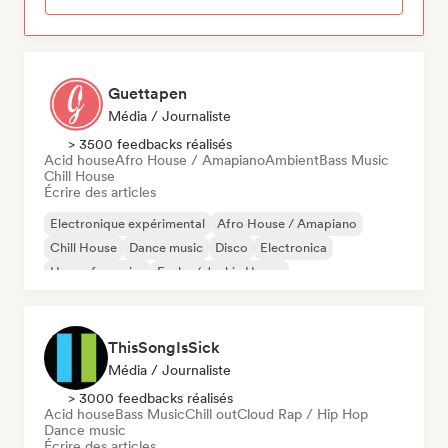
Guettapen
Média / Journaliste
> 3500 feedbacks réalisés
Acid house
Afro House / Amapiano
Ambient
Bass Music
Chill House
Écrire des articles
Electronique expérimental
Afro House / Amapiano
Chill House
Dance music
Disco
Electronica
House française
Funky / Jackin House
ThisSongIsSick
Média / Journaliste
> 3000 feedbacks réalisés
Acid house
Bass Music
Chill out
Cloud Rap / Hip Hop
Dance music
Écrire des articles