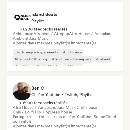
Island Beats
Playlist
> 6200 feedbacks réalisés
Acid house
Afrobeat / Afropop
Afro House / Amapiano
Ambient
Bass Music
Ajouter dans ma/mes playlist(s) impactante(s)
Electronique expérimental
Acid house
Afrobeat / Afropop
Afro House / Amapiano
Ambient
Bass Music
Beats / Lo-fi
Chill House
Ben C
Chaîne Youtube / Twitch, Playlist
> 6900 feedbacks réalisés
Afro House / Amapiano
Bass Music
Chill House
Chill / Lo-fi Hip-Hop
Deep house
Partager les artistes sur ma chaîne YouTube, SoundCloud
ou Twitch
Ajouter dans ma/mes playlist(s) impactante(s)