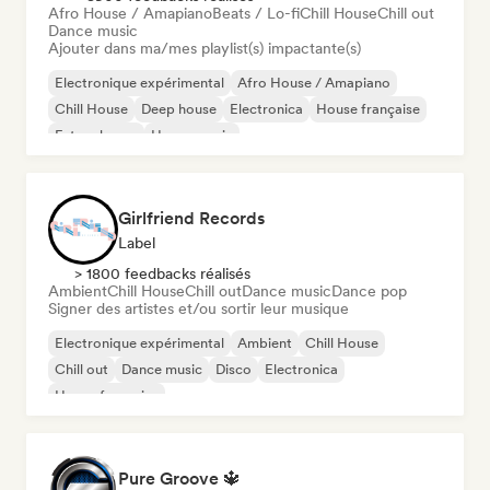
Afro House / Amapiano
Beats / Lo-fi
Chill House
Chill out
Dance music
Ajouter dans ma/mes playlist(s) impactante(s)
Electronique expérimental
Afro House / Amapiano
Chill House
Deep house
Electronica
House française
Future house
House music
Girlfriend Records
Label
> 1800 feedbacks réalisés
Ambient
Chill House
Chill out
Dance music
Dance pop
Signer des artistes et/ou sortir leur musique
Electronique expérimental
Ambient
Chill House
Chill out
Dance music
Disco
Electronica
House française
Pure Groove 🔱