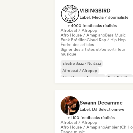
VIBINGBIRD
Label, Média / Journaliste
> 4000 feedbacks réalisés
Afrobeat / Afropop
Afro House / Amapiano
Bass Music
Funk Brésilien
Cloud Rap / Hip Hop
Écrire des articles
Signer des artistes et/ou sortir leur
musique
Electro Jazz / Nu Jazz
Afrobeat / Afropop
Afro House / Amapiano
Funk Brésilien
Cloud Rap / Hip Hop
Deep house
Drum and Bass
Funky / Jackin House
Swann Decamme
Label, DJ Sélectionné·e
> 1100 feedbacks réalisés
Afrobeat / Afropop
Afro House / Amapiano
Ambient
Chill 
Dance music