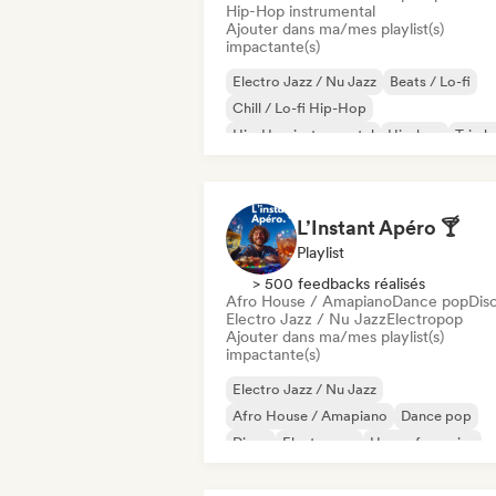
Hip-Hop instrumental
Ajouter dans ma/mes playlist(s)
impactante(s)
Electro Jazz / Nu Jazz
Beats / Lo-fi
Chill / Lo-fi Hip-Hop
Hip-Hop instrumental
Hip-hop
Trip h
L’Instant Apéro 🍸
Playlist
> 500 feedbacks réalisés
Afro House / Amapiano
Dance pop
Dis
Electro Jazz / Nu Jazz
Electropop
Ajouter dans ma/mes playlist(s)
impactante(s)
Electro Jazz / Nu Jazz
Afro House / Amapiano
Dance pop
Disco
Electropop
House française
French Pop
Funky / Jackin House