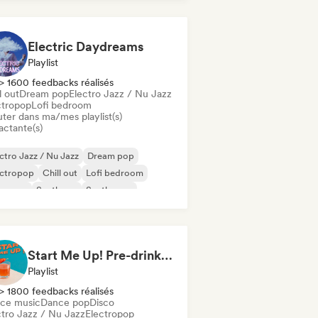
Electric Daydreams
Playlist
> 1600 feedbacks réalisés
l out
Dream pop
Electro Jazz / Nu Jazz
ctropop
Lofi bedroom
uter dans ma/mes playlist(s)
actante(s)
ctro Jazz / Nu Jazz
Dream pop
ectropop
Chill out
Lofi bedroom
oegaze
Synthpop
Synthwave
Start Me Up! Pre-drinks and Summer Party 🍹
Playlist
> 1800 feedbacks réalisés
ce music
Dance pop
Disco
ctro Jazz / Nu Jazz
Electropop