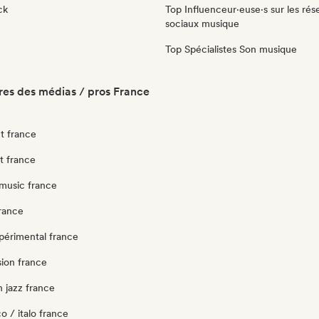
ck
Top Influenceur·euse·s sur les rés
sociaux musique
Top Spécialistes Son musique
es des médias / pros France
t france
ut france
music france
france
périmental france
sion france
 jazz france
o / italo france