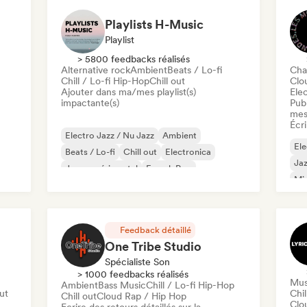
Playlists H-Music
Playlist
> 5800 feedbacks réalisés
Alternative rock
Ambient
Beats / Lo-fi
Cha
Chill / Lo-fi Hip-Hop
Chill out
Clo
Ajouter dans ma/mes playlist(s)
Ele
impactante(s)
Publ
mes
Écri
Electro Jazz / Nu Jazz
Ambient
Ele
Beats / Lo-fi
Chill out
Electronica
Jaz
Jazz expérimental
French Pop
Mi
Lofi bedroom
Feedback détaillé
One Tribe Studio
Spécialiste Son
> 1000 feedbacks réalisés
Mus
Ambient
Bass Music
Chill / Lo-fi Hip-Hop
out
Chil
Chill out
Cloud Rap / Hip Hop
Clo