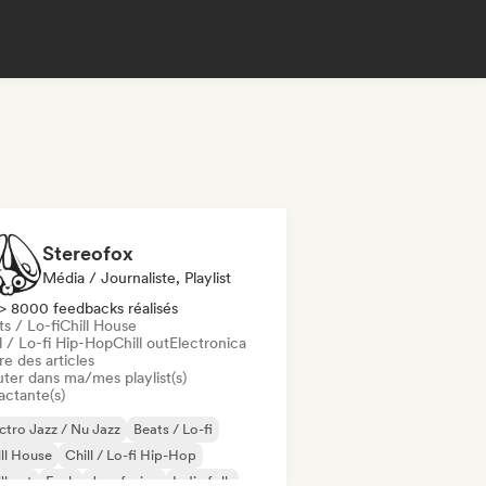
Stereofox
Média / Journaliste, Playlist
> 8000 feedbacks réalisés
s / Lo-fi
Chill House
l / Lo-fi Hip-Hop
Chill out
Electronica
re des articles
uter dans ma/mes playlist(s)
actante(s)
ctro Jazz / Nu Jazz
Beats / Lo-fi
ll House
Chill / Lo-fi Hip-Hop
ll out
Funk
Jazz fusion
Indie folk