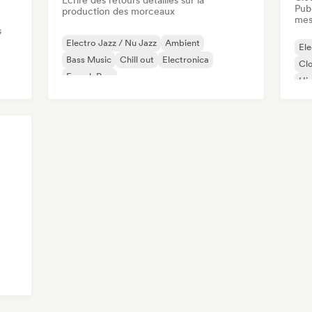
Ecrire des retours détaillés sur la
Publ
production des morceaux
mes
s
Electro Jazz / Nu Jazz
Ambient
Ele
Bass Music
Chill out
Electronica
Cl
French Pop
Hi
Hard Dance / Hardcore / Hardstyle
Rap
Hip-hop
Rap
nk