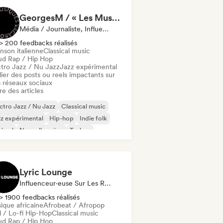
GeorgesM / « Les Musiques Vagabondes » - Content Creator
Média / Journaliste, Influenceur·euse Sur Les Réseaux Sociaux
> 200 feedbacks réalisés
nson italienne
Classical music
ud Rap / Hip Hop
ctro Jazz / Nu Jazz
Jazz expérimental
ier des posts ou reels impactants sur
 réseaux sociaux
re des articles
ctro Jazz / Nu Jazz
Classical music
z expérimental
Hip-hop
Indie folk
nimal
Nouvelle scène
Techno
Lyric Lounge
Influenceur·euse Sur Les Réseaux Sociaux
> 1900 feedbacks réalisés
ique africaine
Afrobeat / Afropop
l / Lo-fi Hip-Hop
Classical music
ud Rap / Hip Hop