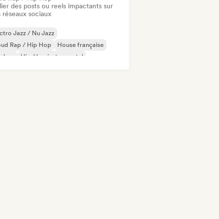
ier des posts ou reels impactants sur
 réseaux sociaux
ctro Jazz / Nu Jazz
oud Rap / Hip Hop
House française
p-hop
Hip-Hop instrumental
 international
Nouvelle scène
 francais