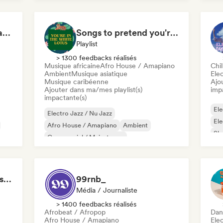
House Grooves in a Jazz Mood
Songs to pretend you're in The White Lotus
Playlist
> 1300 feedbacks réalisés
Musique africaine
Afro House / Amapiano
Chil
Ambient
Musique asiatique
Ele
Musique caribéenne
Ajo
Ajouter dans ma/mes playlist(s)
imp
impactante(s)
Ele
Electro Jazz / Nu Jazz
El
Afro House / Amapiano
Ambient
Sh
Commercial / Mainstream
Electronique expérimental
Musique de film
Jazz fusion
Hyperpop
Hip Hop instrumentals - Underground boombap & Lo Fi Hip Hop (by Snaap)
99rnb_
Média / Journaliste
> 1400 feedbacks réalisés
Afrobeat / Afropop
Dan
Afro House / Amapiano
Ele