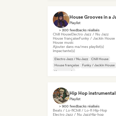
Playlist
> 300 feedbacks réalisés
Chill House
Electro Jazz / Nu Jazz
House française
Funky / Jackin House
House music
Ajouter dans ma/mes playlist(s)
impactante(s)
Electro Jazz / Nu Jazz
Chill House
House française
Funky / Jackin House
House music
Melodic & Progressive House
Organic House / Downtempo
Playlist
> 900 feedbacks réalisés
Beats / Lo-fi
Chill / Lo-fi Hip-Hop
Electro Jazz / Nu Jazz
Hip-hop