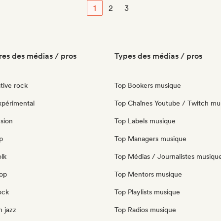
1
2
3
es des médias / pros
Types des médias / pros
tive rock
Top Bookers musique
xpérimental
Top Chaînes Youtube / Twitch mu
sion
Top Labels musique
p
Top Managers musique
olk
Top Médias / Journalistes musiqu
pop
Top Mentors musique
ock
Top Playlists musique
 jazz
Top Radios musique