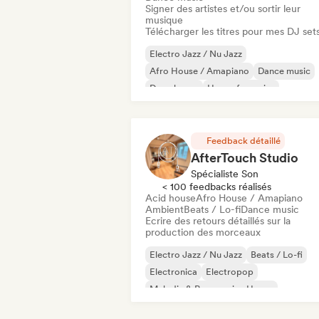
Signer des artistes et/ou sortir leur
musique
Télécharger les titres pour mes DJ set
Electro Jazz / Nu Jazz
Afro House / Amapiano
Dance music
Deep house
House française
House music
Indie Dance
Melodic & Progressive House
Feedback détaillé
AfterTouch Studio
Spécialiste Son
< 100 feedbacks réalisés
Acid house
Afro House / Amapiano
Ambient
Beats / Lo-fi
Dance music
Ecrire des retours détaillés sur la
production des morceaux
Electro Jazz / Nu Jazz
Beats / Lo-fi
Electronica
Electropop
Melodic & Progressive House
Melodic Techno
Nu-disco / Italo
Pho