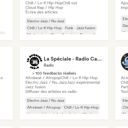
Chill / Lo-fi Hip-Hop
Chill out
Ajo
Cloud Rap / Hip Hop
imp
Écrire des articles
Ele
Electro Jazz / Nu Jazz
Da
Chill / Lo-fi Hip-Hop
Funk
Jazz fusion
Hou
op
Modern jazz
Nouvelle scène
Pop soul
Ho
R&B
La Spéciale - Radio Canut
Radio
> 100 feedbacks réalisés
co
Afrobeat / Afropop
Chill / Lo-fi Hip-Hop
Aci
Electro Jazz / Nu Jazz
Jazz expérimental
Chi
Jazz fusion
Part
Diffuser des artistes en radio
You
Electro Jazz / Nu Jazz
Ele
Afrobeat / Afropop
Chill / Lo-fi Hip-Hop
Chi
Jazz expérimental
Jazz fusion
Hip-hop
Ele
Hip-Hop instrumental
Rap international
Ho