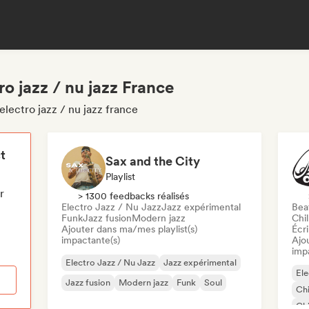
ro jazz / nu jazz France
electro jazz / nu jazz france
t
Sax and the City
Playlist
r
> 1300 feedbacks réalisés
Electro Jazz / Nu Jazz
Jazz expérimental
Beat
Funk
Jazz fusion
Modern jazz
Chil
Ajouter dans ma/mes playlist(s)
Écri
impactante(s)
Ajo
imp
Electro Jazz / Nu Jazz
Jazz expérimental
Ele
Jazz fusion
Modern jazz
Funk
Soul
Chi
Chi