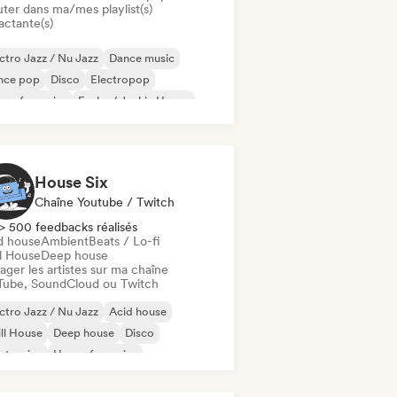
uter dans ma/mes playlist(s)
actante(s)
ctro Jazz / Nu Jazz
Dance music
nce pop
Disco
Electropop
se française
Funky / Jackin House
use music
House Six
Chaîne Youtube / Twitch
> 500 feedbacks réalisés
d house
Ambient
Beats / Lo-fi
ll House
Deep house
ager les artistes sur ma chaîne
Tube, SoundCloud ou Twitch
ctro Jazz / Nu Jazz
Acid house
ll House
Deep house
Disco
ctronica
House française
use music