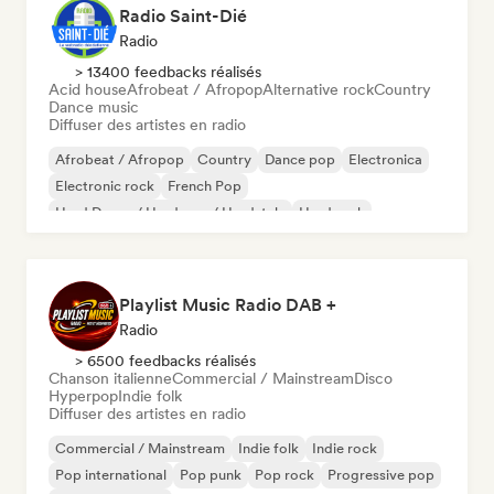
Radio Saint-Dié
Radio
> 13400 feedbacks réalisés
Acid house
Afrobeat / Afropop
Alternative rock
Country
Dance music
Diffuser des artistes en radio
Afrobeat / Afropop
Country
Dance pop
Electronica
Electronic rock
French Pop
Hard Dance / Hardcore / Hardstyle
Hard rock
Playlist Music Radio DAB +
Radio
> 6500 feedbacks réalisés
Chanson italienne
Commercial / Mainstream
Disco
Hyperpop
Indie folk
Diffuser des artistes en radio
Commercial / Mainstream
Indie folk
Indie rock
Pop international
Pop punk
Pop rock
Progressive pop