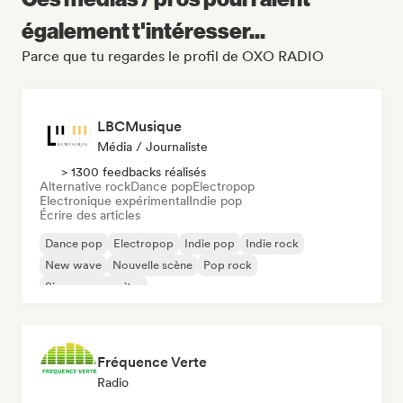
également t'intéresser...
Parce que tu regardes le profil de OXO RADIO
LBCMusique
Média / Journaliste
> 1300 feedbacks réalisés
Alternative rock
Dance pop
Electropop
Electronique expérimental
Indie pop
Écrire des articles
Dance pop
Electropop
Indie pop
Indie rock
New wave
Nouvelle scène
Pop rock
Singer-songwriter
Fréquence Verte
Radio