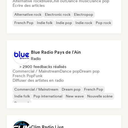
Alternative rock
Blues
Chill out
Dance music
Dance pop
Écrire des articles
Alternative rock
Electronic rock
Electropop
French Pop
Indie folk
Indie pop
Indie rock
Pop rock
Blue Radio Pays de l'Ain
Radio
> 2900 feedbacks réalisés
Commercial / Mainstream
Dance pop
Dream pop
French Pop
Funk
Diffuser des artistes en radio
Commercial / Mainstream
Dream pop
French Pop
Indie folk
Pop international
New wave
Nouvelle scène
Pop rock
Clim Radio Live