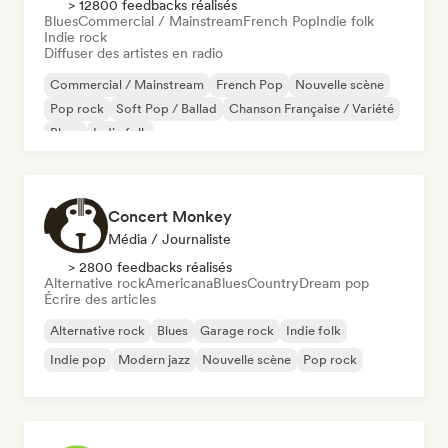
> 12800 feedbacks réalisés
Blues
Commercial / Mainstream
French Pop
Indie folk
Indie rock
Diffuser des artistes en radio
Commercial / Mainstream
French Pop
Nouvelle scène
Pop rock
Soft Pop / Ballad
Chanson Française / Variété
Blues
Indie folk
Concert Monkey
Média / Journaliste
> 2800 feedbacks réalisés
Alternative rock
Americana
Blues
Country
Dream pop
Écrire des articles
Alternative rock
Blues
Garage rock
Indie folk
Indie pop
Modern jazz
Nouvelle scène
Pop rock