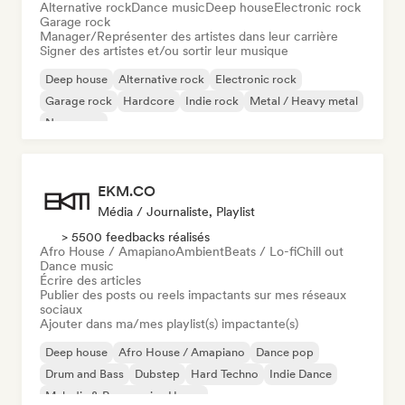
Alternative rock
Dance music
Deep house
Electronic rock
Garage rock
Manager/Représenter des artistes dans leur carrière
Signer des artistes et/ou sortir leur musique
Deep house
Alternative rock
Electronic rock
Garage rock
Hardcore
Indie rock
Metal / Heavy metal
New wave
EKM.CO
Média / Journaliste, Playlist
> 5500 feedbacks réalisés
Afro House / Amapiano
Ambient
Beats / Lo-fi
Chill out
Dance music
Écrire des articles
Publier des posts ou reels impactants sur mes réseaux
sociaux
Ajouter dans ma/mes playlist(s) impactante(s)
Deep house
Afro House / Amapiano
Dance pop
Drum and Bass
Dubstep
Hard Techno
Indie Dance
Melodic & Progressive House