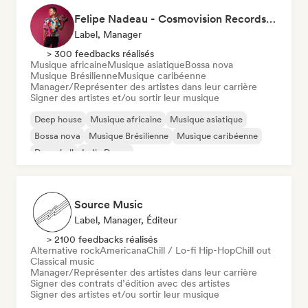
Felipe Nadeau - Cosmovision Records & Ritmos del Sur
Label, Manager
> 300 feedbacks réalisés
Musique africaine
Musique asiatique
Bossa nova
Musique Brésilienne
Musique caribéenne
Manager/Représenter des artistes dans leur carrière
Signer des artistes et/ou sortir leur musique
Deep house
Musique africaine
Musique asiatique
Bossa nova
Musique Brésilienne
Musique caribéenne
Dancehall
Indie Dance
Source Music
Label, Manager, Éditeur
> 2100 feedbacks réalisés
Alternative rock
Americana
Chill / Lo-fi Hip-Hop
Chill out
Classical music
Manager/Représenter des artistes dans leur carrière
Signer des contrats d’édition avec des artistes
Signer des artistes et/ou sortir leur musique