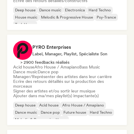
Ecrire des retours détaillés/constructifs
Deep house
Dance music
Electronica
Hard Techno
House music
Melodic & Progressive House
Psy-Trance
Tech House
PYRO Enterprises
Label, Manager, Playlist, Spécialiste Son
> 2900 feedbacks réalisés
Acid house
Afro House / Amapiano
Bass Music
Dance music
Dance pop
Manager/Représenter des artistes dans leur carrière
Ecrire des retours détaillés sur la production des
morceaux
Signer des artistes et/ou sortir leur musique
Ajouter dans ma/mes playlist(s) impactante(s)
Deep house
Acid house
Afro House / Amapiano
Dance music
Dance pop
Future house
Hard Techno
Melodic & Progressive House