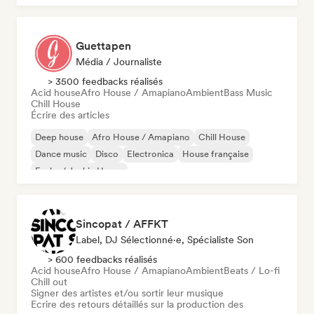
Guettapen
Média / Journaliste
> 3500 feedbacks réalisés
Acid house
Afro House / Amapiano
Ambient
Bass Music
Chill House
Écrire des articles
Deep house
Afro House / Amapiano
Chill House
Dance music
Disco
Electronica
House française
Funky / Jackin House
Sincopat / AFFKT
Label, DJ Sélectionné·e, Spécialiste Son
> 600 feedbacks réalisés
Acid house
Afro House / Amapiano
Ambient
Beats / Lo-fi
Chill out
Signer des artistes et/ou sortir leur musique
Ecrire des retours détaillés sur la production des