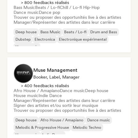
> 800 feedbacks réalisés
Bass Music
Beats / Lo-fi
Chill / Lo-fi Hip-Hop
Dance music
Dance pop
Trouver ou proposer des opportunités live à des artistes
Manager/Représenter des artistes dans leur carrière
Deep house
Bass Music
Beats / Lo-fi
Drum and Bass
Dubstep
Electronica
Electronique expérimental
House music
Muse Management
Booker, Label, Manager
> 400 feedbacks réalisés
Afro House / Amapiano
Dance music
Deep house
House music
Indie Dance
Manager/Représenter des artistes dans leur carrière
Signer des artistes et/ou sortir leur musique
Trouver ou proposer des opportunités live à des artistes
Deep house
Afro House / Amapiano
Dance music
Melodic & Progressive House
Melodic Techno
House music
Indie Dance