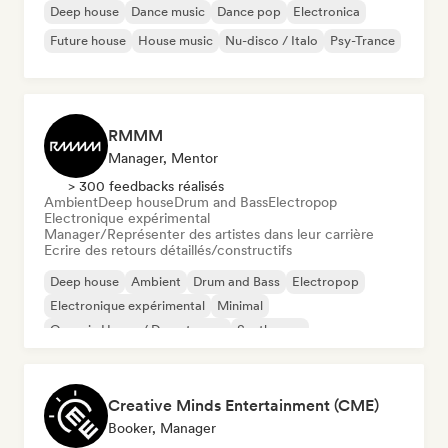
Deep house
Dance music
Dance pop
Electronica
Future house
House music
Nu-disco / Italo
Psy-Trance
RMMM
Manager, Mentor
> 300 feedbacks réalisés
Ambient
Deep house
Drum and Bass
Electropop
Electronique expérimental
Manager/Représenter des artistes dans leur carrière
Ecrire des retours détaillés/constructifs
Deep house
Ambient
Drum and Bass
Electropop
Electronique expérimental
Minimal
Organic House / Downtempo
Synthwave
Creative Minds Entertainment (CME)
Booker, Manager