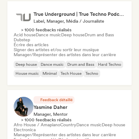
True Underground | True Techno Podcast | ONE
Label, Manager, Média / Journaliste
> 1000 feedbacks réalisés
Acid house
Dance music
Deep house
Drum and Bass
Dubstep
Écrire des articles
Signer des artistes et/ou sortir leur musique
Manager/Représenter des artistes dans leur carrière
Deep house
Dance music
Drum and Bass
Hard Techno
House music
Minimal
Tech House
Techno
Feedback détaillé
Yasmine Daher
Manager, Mentor
> 1000 feedbacks réalisés
Afro House / Amapiano
Country
Dance music
Deep house
Electronica
Manager/Représenter des artistes dans leur carrière