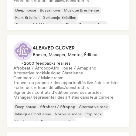
Ecrire des retours détaillés/constructifs
Deep house
Bossa nova
Musique Brésilienne
Funk Brésilien
Sertanejo Brésilien
Commercial / Mainstream
Disco
Drum and Bass
4LEAVED CLOVER
Booker, Manager, Mentor, Éditeur
> 2600 feedbacks réalisés
Afrobeat / Afropop
Afro House / Amapiano
Alternative rock
Musique Chrétienne
Commercial / Mainstream
Trouver ou proposer des opportunités live à des artistes
Ecrire des retours détaillés/constructifs
Signer des contrats d’édition avec des artistes
Manager/Représenter des artistes dans leur carrière
Deep house
Afrobeat / Afropop
Alternative rock
Musique Chrétienne
Nouvelle scène
Pop rock
Rap francais
Singer-songwriter