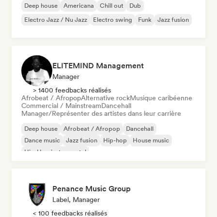
Deep house
Americana
Chill out
Dub
Electro Jazz / Nu Jazz
Electro swing
Funk
Jazz fusion
ELITEMIND Management
Manager
> 1400 feedbacks réalisés
Afrobeat / Afropop
Alternative rock
Musique caribéenne
Commercial / Mainstream
Dancehall
Manager/Représenter des artistes dans leur carrière
Deep house
Afrobeat / Afropop
Dancehall
Dance music
Jazz fusion
Hip-hop
House music
Hip-Hop instrumental
Penance Music Group
Label, Manager
< 100 feedbacks réalisés