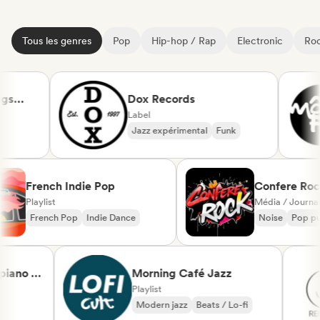
Tous les genres
Pop
Hip-hop / Rap
Electronic
Roc
Dox Records
Label
Jazz expérimental
Funk
French Indie Pop
Confere 
Playlist
Média / Jou
French Pop
Indie Dance
Noise
Po
ano &
Morning Café Jazz
cal
Playlist
Modern jazz
Beats / Lo-fi