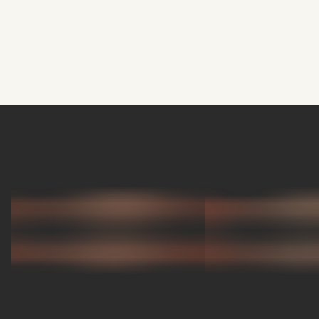
Midas Royal
, (Indie rock/États-Unis)