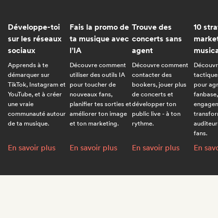
Développe-toi
Fais la promo de
Trouve des
10 str
sur les réseaux
ta musique avec
concerts sans
marke
sociaux
l’IA
agent
musica
Apprends à te
Découvre comment
Découvre comment
Découvr
démarquer sur
utiliser des outils IA
contacter des
tactique
TikTok, Instagram et
pour toucher de
bookers, jouer plus
pour agr
YouTube, et à créer
nouveaux fans,
de concerts et
fanbase,
une vraie
planifier tes sorties et
développer ton
engagem
communauté autour
améliorer ton image
public live - à ton
transfor
de ta musique.
et ton marketing.
rythme.
auditeur
fans.
Développe-toi sur les réseaux sociaux:
Fais la promo de ta musique avec l’IA:
Trouve des concerts san
10 str
En savoir plus
En savoir plus
En savoir plus
En savo