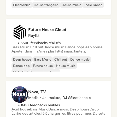
Electronica
House française
House music
Indie Dance
Future House Cloud
Playlist
> 5500 feedbacks réalisés
Bass Music
Chill out
Dance music
Dance pop
Deep house
Ajouter dans ma/mes playlist(s) impactante(s)
Deep house
Bass Music
Chill out
Dance music
Dance pop
Future house
House music
Melodic & Progressive House
Novaj TV
Média / Journaliste, DJ Sélectionné·e
> 1600 feedbacks réalisés
Acid house
Bass Music
Dance music
Deep house
Disco
Écrire des articles
Télécharger les titres pour mes DJ sets