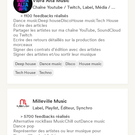
Vibra Alta Music
Chaîne Youtube / Twitch, Label, Média / Journaliste, Éditeur, Spécialiste Son
> 1100 feedbacks réalisés
Dance music
Deep house
Disco
House music
Tech House
Écrire des articles
Partager les artistes sur ma chaîne YouTube, SoundCloud
ou Twitch
Ecrire des retours détaillés sur la production des
morceaux
Signer des contrats d’édition avec des artistes
Signer des artistes et/ou sortir leur musique
Deep house
Dance music
Disco
House music
Tech House
Techno
Milleville Music
Label, Playlist, Éditeur, Synchro
> 5700 feedbacks réalisés
Alternative rock
Bass Music
Chill out
Dance music
Dance pop
Représenter des artistes ou leur musique pour