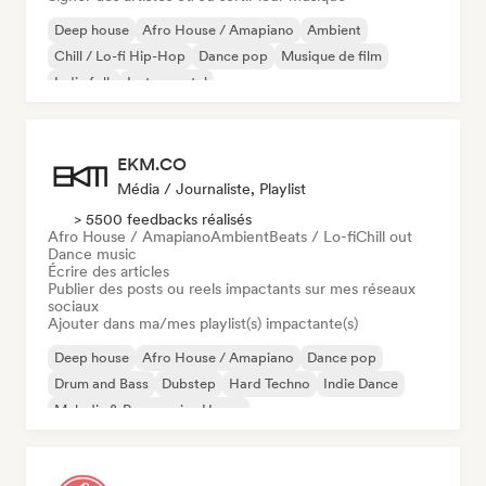
Deep house
Afro House / Amapiano
Ambient
Chill / Lo-fi Hip-Hop
Dance pop
Musique de film
Indie folk
Instrumental
EKM.CO
Média / Journaliste, Playlist
> 5500 feedbacks réalisés
Afro House / Amapiano
Ambient
Beats / Lo-fi
Chill out
Dance music
Écrire des articles
Publier des posts ou reels impactants sur mes réseaux
sociaux
Ajouter dans ma/mes playlist(s) impactante(s)
Deep house
Afro House / Amapiano
Dance pop
Drum and Bass
Dubstep
Hard Techno
Indie Dance
Melodic & Progressive House