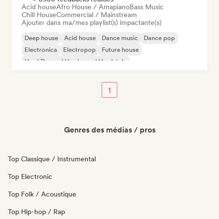
Acid house
Afro House / Amapiano
Bass Music
Chill House
Commercial / Mainstream
Ajouter dans ma/mes playlist(s) impactante(s)
Deep house
Acid house
Dance music
Dance pop
Electronica
Electropop
Future house
Hard Dance / Hardcore / Hardstyle
1
Genres des médias / pros
Top Classique / Instrumental
Top Electronic
Top Folk / Acoustique
Top Hip-hop / Rap