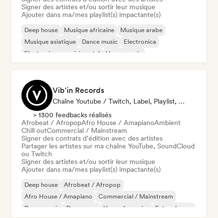
Signer des artistes et/ou sortir leur musique
Ajouter dans ma/mes playlist(s) impactante(s)
Deep house
Musique africaine
Musique arabe
Musique asiatique
Dance music
Electronica
Electronique expérimental
House music
Vib'in Records
Chaîne Youtube / Twitch, Label, Playlist, Éditeur
> 1300 feedbacks réalisés
Afrobeat / Afropop
Afro House / Amapiano
Ambient
Chill out
Commercial / Mainstream
Signer des contrats d’édition avec des artistes
Partager les artistes sur ma chaîne YouTube, SoundCloud
ou Twitch
Signer des artistes et/ou sortir leur musique
Ajouter dans ma/mes playlist(s) impactante(s)
Deep house
Afrobeat / Afropop
Afro House / Amapiano
Commercial / Mainstream
Dance music
Dance pop
House française
Future house