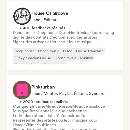
House Of Groove
Label, Éditeur
> 400 feedbacks réalisés
Dance music
Deep house
Disco
Electronica
Electro swing
Signer des contrats d’édition avec des artistes
Signer des artistes et/ou sortir leur musique
Deep house
Dance music
Disco
House française
Funky / Jackin House
House music
Minimal
Organic House / Downtempo
Pinkturban
Label, Mentor, Playlist, Éditeur, Synchro
> 2000 feedbacks réalisés
Musique africaine
Musique arabe
Musique asiatique
Musique Brésilienne
Musique caribéenne
Ecrire des retours détaillés/constructifs
Représenter des artistes ou leur musique pour
l’image/films/publicités
Signer des contrats d’édition avec des artistes