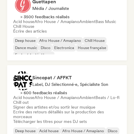
Guettapen
Média / Journaliste
> 3500 feedbacks réalisés
Acid house
Afro House / Amapiano
Ambient
Bass Music
Chill House
Écrire des articles
Deep house
Afro House / Amapiano
Chill House
Dance music
Disco
Electronica
House française
Funky / Jackin House
Sincopat / AFFKT
Label, DJ Sélectionné·e, Spécialiste Son
> 600 feedbacks réalisés
Acid house
Afro House / Amapiano
Ambient
Beats / Lo-fi
Chill out
Signer des artistes et/ou sortir leur musique
Ecrire des retours détaillés sur la production des
morceaux
Télécharger les titres pour mes DJ sets
Deep house
Acid house
Afro House / Amapiano
Disco