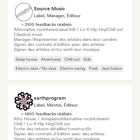
Source Music
Label, Manager, Éditeur
> 2100 feedbacks réalisés
Alternative rock
Americana
Chill / Lo-fi Hip-Hop
Chill out
Classical music
Manager/Représenter des artistes dans leur carrière
Signer des contrats d’édition avec des artistes
Signer des artistes et/ou sortir leur musique
Deep house
Americana
Chill out
Dub
Electro Jazz / Nu Jazz
Electro swing
Funk
Jazz fusion
earthprogram
Label, Mentor, Éditeur
> 1400 feedbacks réalisés
Afro House / Amapiano
Alternative rock
Ambient
Chill / Lo-fi Hip-Hop
Chill out
Ecrire des retours détaillés/constructifs
Signer des contrats d’édition avec des artistes
Signer des artistes et/ou sortir leur musique