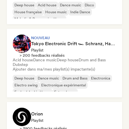
Deep house
Acid house
Dance music
Disco
House française
House music
Indie Dance
Melodic & Progressive House
NOUVEAU
Tokyo Electronic Drift 🏎️ Schranz, Hard Techno & Anime EDM
Playlist
> 200 feedbacks réalisés
Acid house
Dance music
Deep house
Drum and Bass
Dubstep
Ajouter dans ma/mes playlist(s) impactante(s)
Deep house
Dance music
Drum and Bass
Electronica
Electro swing
Electronique expérimental
Funky / Jackin House
Future house
Orion
Playlist
> 3900 feedbacks réalisés