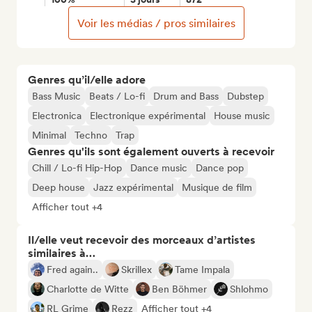
Voir les médias / pros similaires
Genres qu’il/elle adore
Bass Music
Beats / Lo-fi
Drum and Bass
Dubstep
Electronica
Electronique expérimental
House music
Minimal
Techno
Trap
Genres qu'ils sont également ouverts à recevoir
Chill / Lo-fi Hip-Hop
Dance music
Dance pop
Deep house
Jazz expérimental
Musique de film
Afficher tout +4
Il/elle veut recevoir des morceaux d’artistes
similaires à…
Fred again..
Skrillex
Tame Impala
Charlotte de Witte
Ben Böhmer
Shlohmo
RL Grime
Rezz
Afficher tout +4