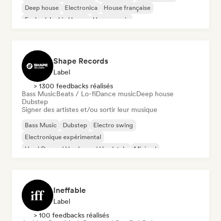
Deep house
Electronica
House française
Funky / Jackin House
House music
Shape Records
Label
> 1300 feedbacks réalisés
Bass Music
Beats / Lo-fi
Dance music
Deep house
Dubstep
Signer des artistes et/ou sortir leur musique
Bass Music
Dubstep
Electro swing
Electronique expérimental
Hard Dance / Hardcore / Hardstyle
Minimal
Nu-disco / Italo
Synthwave
Ineffable
Label
> 100 feedbacks réalisés