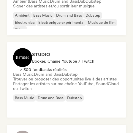
Ambient
Bass Music
Drum and Bass
Dub
Dubstep
Signer des artistes et/ou sortir leur musique
Ambient
Bass Music
Drum and Bass
Dubstep
Electronica
Electronique expérimental
Musique de film
Grime
STUDIO
Booker, Chaîne Youtube / Twitch
> 300 feedbacks réalisés
Bass Music
Drum and Bass
Dubstep
Trouver ou proposer des opportunités live à des artistes
Partager les artistes sur ma chaîne YouTube, SoundCloud
ou Twitch
Bass Music
Drum and Bass
Dubstep