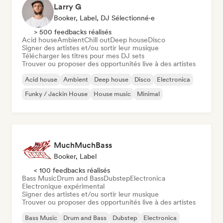
Larry G
Booker, Label, DJ Sélectionné·e
> 500 feedbacks réalisés
Acid house
Ambient
Chill out
Deep house
Disco
Signer des artistes et/ou sortir leur musique
Télécharger les titres pour mes DJ sets
Trouver ou proposer des opportunités live à des artistes
Acid house
Ambient
Deep house
Disco
Electronica
Funky / Jackin House
House music
Minimal
MuchMuchBass
Booker, Label
< 100 feedbacks réalisés
Bass Music
Drum and Bass
Dubstep
Electronica
Electronique expérimental
Signer des artistes et/ou sortir leur musique
Trouver ou proposer des opportunités live à des artistes
Bass Music
Drum and Bass
Dubstep
Electronica