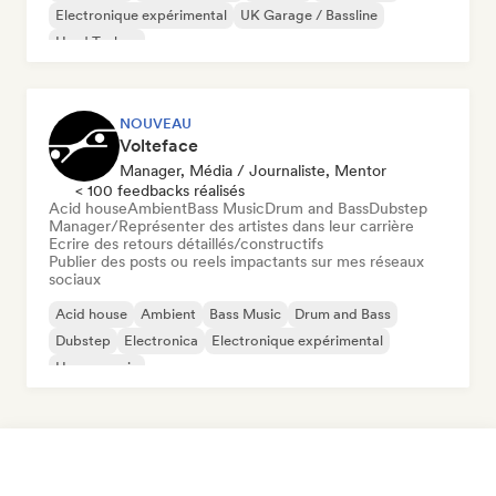
Electronique expérimental
UK Garage / Bassline
Hard Techno
NOUVEAU
Volteface
Manager, Média / Journaliste, Mentor
< 100 feedbacks réalisés
Acid house
Ambient
Bass Music
Drum and Bass
Dubstep
Manager/Représenter des artistes dans leur carrière
Ecrire des retours détaillés/constructifs
Publier des posts ou reels impactants sur mes réseaux
sociaux
Acid house
Ambient
Bass Music
Drum and Bass
Dubstep
Electronica
Electronique expérimental
House music