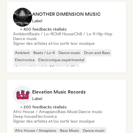
ANOTHER DIMENSION MUSIC
Label
> 400 feedbacks réalisés
Ambient
Beats / Lo-fi
Chill House
Chill / Lo-fi Hip-Hop
Dance music
Signer des artistes et/ou sortir leur musique
Ambient
Beats / Lo-fi
Dance music
Drum and Bass
Electronica
Electronique expérimental
Jazz expérimental
Musique de film
Elevation Music Records
Label
> 200 feedbacks réalisés
Afro House / Amapiano
Bass Music
Dance music
Deep house
Electronica
Signer des artistes et/ou sortir leur musique
Afro House / Amapiano
Bass Music
Dance music