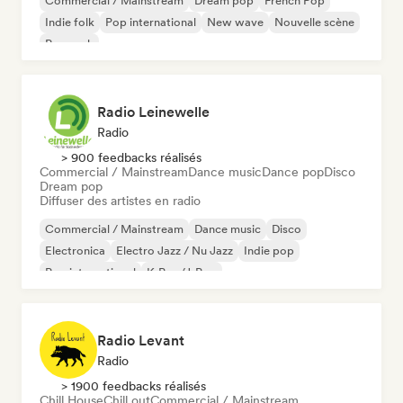
Commercial / Mainstream
Dream pop
French Pop
Indie folk
Pop international
New wave
Nouvelle scène
Pop rock
Radio Leinewelle
Radio
> 900 feedbacks réalisés
Commercial / Mainstream
Dance music
Dance pop
Disco
Dream pop
Diffuser des artistes en radio
Commercial / Mainstream
Dance music
Disco
Electronica
Electro Jazz / Nu Jazz
Indie pop
Pop international
K-Pop/J-Pop
Radio Levant
Radio
> 1900 feedbacks réalisés
Chill House
Chill out
Commercial / Mainstream