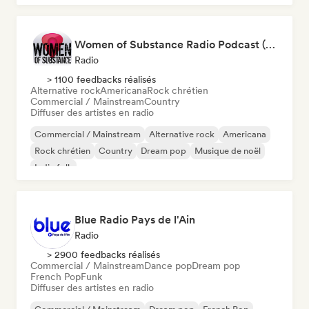
Women of Substance Radio Podcast (human Female recording or performing artists or female-fronted bands)
Radio
> 1100 feedbacks réalisés
Alternative rock
Americana
Rock chrétien
Commercial / Mainstream
Country
Diffuser des artistes en radio
Commercial / Mainstream
Alternative rock
Americana
Rock chrétien
Country
Dream pop
Musique de noël
Indie folk
Blue Radio Pays de l'Ain
Radio
> 2900 feedbacks réalisés
Commercial / Mainstream
Dance pop
Dream pop
French Pop
Funk
Diffuser des artistes en radio