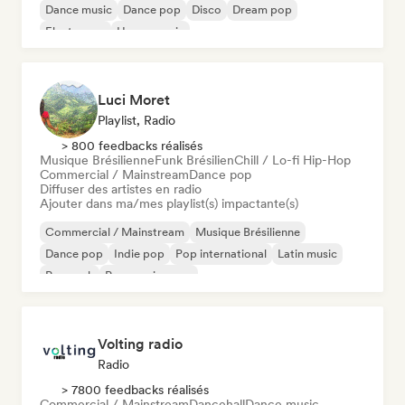
Dance music
Dance pop
Disco
Dream pop
Electropop
House music
Luci Moret
Playlist, Radio
> 800 feedbacks réalisés
Musique Brésilienne
Funk Brésilien
Chill / Lo-fi Hip-Hop
Commercial / Mainstream
Dance pop
Diffuser des artistes en radio
Ajouter dans ma/mes playlist(s) impactante(s)
Commercial / Mainstream
Musique Brésilienne
Dance pop
Indie pop
Pop international
Latin music
Pop rock
Progressive pop
Volting radio
Radio
> 7800 feedbacks réalisés
Commercial / Mainstream
Dancehall
Dance music