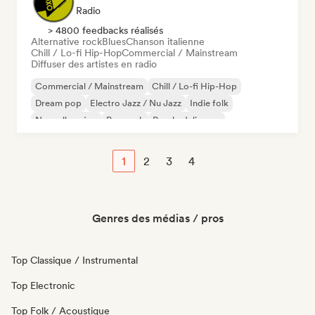
Radio
> 4800 feedbacks réalisés
Alternative rock
Blues
Chanson italienne
Chill / Lo-fi Hip-Hop
Commercial / Mainstream
Diffuser des artistes en radio
Commercial / Mainstream
Chill / Lo-fi Hip-Hop
Dream pop
Electro Jazz / Nu Jazz
Indie folk
Nouvelle scène
Pop rock
Psychedelic pop
1
2
3
4
Genres des médias / pros
Top Classique / Instrumental
Top Electronic
Top Folk / Acoustique