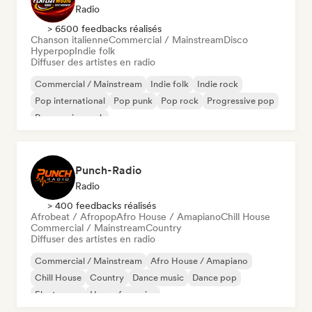
Radio
> 6500 feedbacks réalisés
Chanson italienne
Commercial / Mainstream
Disco
Hyperpop
Indie folk
Diffuser des artistes en radio
Commercial / Mainstream
Indie folk
Indie rock
Pop international
Pop punk
Pop rock
Progressive pop
Progressive rock
Punch-Radio
Radio
> 400 feedbacks réalisés
Afrobeat / Afropop
Afro House / Amapiano
Chill House
Commercial / Mainstream
Country
Diffuser des artistes en radio
Commercial / Mainstream
Afro House / Amapiano
Chill House
Country
Dance music
Dance pop
Electropop
House française