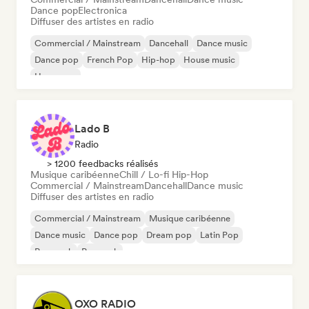
Dance pop
Electronica
Diffuser des artistes en radio
Commercial / Mainstream
Dancehall
Dance music
Dance pop
French Pop
Hip-hop
House music
Hyperpop
Lado B
Radio
> 1200 feedbacks réalisés
Musique caribéenne
Chill / Lo-fi Hip-Hop
Commercial / Mainstream
Dancehall
Dance music
Diffuser des artistes en radio
Commercial / Mainstream
Musique caribéenne
Dance music
Dance pop
Dream pop
Latin Pop
Pop punk
Pop rock
OXO RADIO