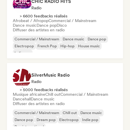
CHIC RADIO HITS
Radio
> 6600 feedbacks réalisés
Afrobeat / Afropop
Commercial / Mainstream
Dance music
Dance pop
Disco
Diffuser des artistes en radio
Commercial / Mainstream
Dance music
Dance pop
Electropop
French Pop
Hip-hop
House music
Indie pop
SilverMusic Radio
Radio
> 5000 feedbacks réalisés
Musique africaine
Chill out
Commercial / Mainstream
Dancehall
Dance music
Diffuser des artistes en radio
Commercial / Mainstream
Chill out
Dance music
Dance pop
Dream pop
Electropop
Indie pop
Pop international