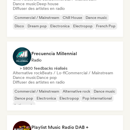
Dance music
Deep house
Diffuser des artistes en radio
Commercial / Mainstream
Chill House
Dance music
Disco
Dream pop
Electronica
Electropop
French Pop
Frecuencia Millennial
Radio
> 5800 feedbacks réalisés
Alternative rock
Beats / Lo-fi
Commercial / Mainstream
Dance music
Dance pop
Diffuser des artistes en radio
Commercial / Mainstream
Alternative rock
Dance music
Dance pop
Electronica
Electropop
Pop international
Latin music
Playlist Music Radio DAB +