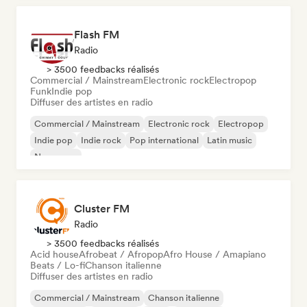
Flash FM
Radio
> 3500 feedbacks réalisés
Commercial / Mainstream
Electronic rock
Electropop
Funk
Indie pop
Diffuser des artistes en radio
Commercial / Mainstream
Electronic rock
Electropop
Indie pop
Indie rock
Pop international
Latin music
New wave
Cluster FM
Radio
> 3500 feedbacks réalisés
Acid house
Afrobeat / Afropop
Afro House / Amapiano
Beats / Lo-fi
Chanson italienne
Diffuser des artistes en radio
Commercial / Mainstream
Chanson italienne