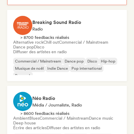
Breaking Sound Radio
Radio
> 8700 feedbacks réalisés
Alternative rock
Chill out
Commercial / Mainstream
Dance pop
Disco
Diffuser des artistes en radio
Commercial / Mainstream
Dance pop
Disco
Hip-hop
Musique de noël
Indie Dance
Pop international
Pop rock
Néo Radio
Média / Journaliste, Radio
> 8600 feedbacks réalisés
Ambient
Blues
Commercial / Mainstream
Dance music
Deep house
Écrire des articles
Diffuser des artistes en radio