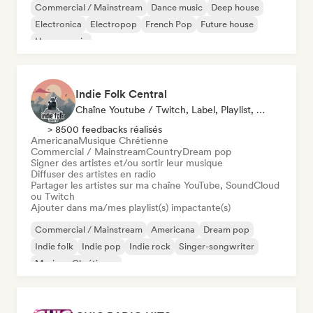
Commercial / Mainstream
Dance music
Deep house
Electronica
Electropop
French Pop
Future house
House music
Indie Folk Central
Chaîne Youtube / Twitch, Label, Playlist, Radio
> 8500 feedbacks réalisés
Americana
Musique Chrétienne
Commercial / Mainstream
Country
Dream pop
Signer des artistes et/ou sortir leur musique
Diffuser des artistes en radio
Partager les artistes sur ma chaîne YouTube, SoundCloud
ou Twitch
Ajouter dans ma/mes playlist(s) impactante(s)
Commercial / Mainstream
Americana
Dream pop
Indie folk
Indie pop
Indie rock
Singer-songwriter
Musique Chrétienne